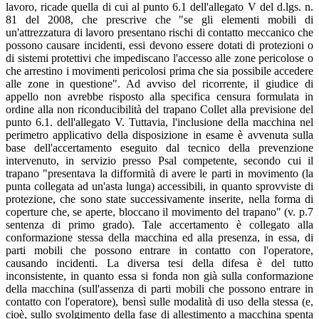
lavoro, ricade quella di cui al punto 6.1 dell'allegato V del d.lgs. n.
81 del 2008, che prescrive che "se gli elementi mobili di
un'attrezzatura di lavoro presentano rischi di contatto meccanico che
possono causare incidenti, essi devono essere dotati di protezioni o
di sistemi protettivi che impediscano l'accesso alle zone pericolose o
che arrestino i movimenti pericolosi prima che sia possibile accedere
alle zone in questione". Ad avviso del ricorrente, il giudice di
appello non avrebbe risposto alla specifica censura formulata in
ordine alla non riconducibilità del trapano Collet alla previsione del
punto 6.1. dell'allegato V. Tuttavia, l'inclusione della macchina nel
perimetro applicativo della disposizione in esame è avvenuta sulla
base dell'accertamento eseguito dal tecnico della prevenzione
intervenuto, in servizio presso Psal competente, secondo cui il
trapano "presentava la difformità di avere le parti in movimento (la
punta collegata ad un'asta lunga) accessibili, in quanto sprovviste di
protezione, che sono state successivamente inserite, nella forma di
coperture che, se aperte, bloccano il movimento del trapano" (v. p.7
sentenza di primo grado). Tale accertamento è collegato alla
conformazione stessa della macchina ed alla presenza, in essa, di
parti mobili che possono entrare in contatto con l'operatore,
causando incidenti. La diversa tesi della difesa è del tutto
inconsistente, in quanto essa si fonda non già sulla conformazione
della macchina (sull'assenza di parti mobili che possono entrare in
contatto con l'operatore), bensì sulle modalità di uso della stessa (e,
cioè, sullo svolgimento della fase di allestimento a macchina spenta