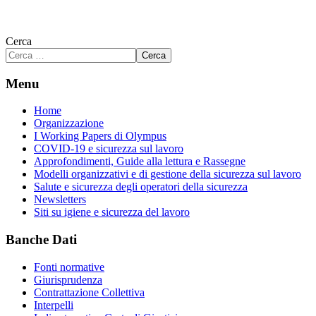
Cerca
Cerca
Menu
Home
Organizzazione
I Working Papers di Olympus
COVID-19 e sicurezza sul lavoro
Approfondimenti, Guide alla lettura e Rassegne
Modelli organizzativi e di gestione della sicurezza sul lavoro
Salute e sicurezza degli operatori della sicurezza
Newsletters
Siti su igiene e sicurezza del lavoro
Banche Dati
Fonti normative
Giurisprudenza
Contrattazione Collettiva
Interpelli