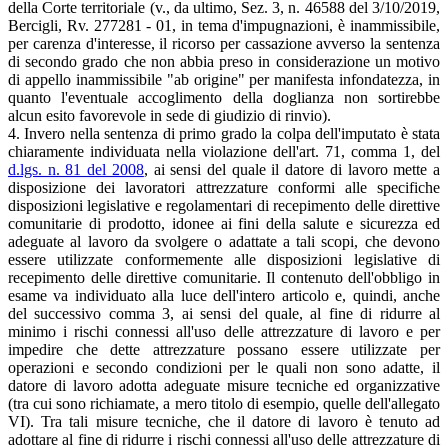
della Corte territoriale (v., da ultimo, Sez. 3, n. 46588 del 3/10/2019,
Bercigli, Rv. 277281 - 01, in tema d'impugnazioni, è inammissibile,
per carenza d'interesse, il ricorso per cassazione avverso la sentenza
di secondo grado che non abbia preso in considerazione un motivo
di appello inammissibile "ab origine" per manifesta infondatezza, in
quanto l'eventuale accoglimento della doglianza non sortirebbe
alcun esito favorevole in sede di giudizio di rinvio).
4. Invero nella sentenza di primo grado la colpa dell'imputato è stata
chiaramente individuata nella violazione dell'art. 71, comma 1, del
d.lgs. n. 81 del 2008
, ai sensi del quale il datore di lavoro mette a
disposizione dei lavoratori attrezzature conformi alle specifiche
disposizioni legislative e regolamentari di recepimento delle direttive
comunitarie di prodotto, idonee ai fini della salute e sicurezza ed
adeguate al lavoro da svolgere o adattate a tali scopi, che devono
essere utilizzate conformemente alle disposizioni legislative di
recepimento delle direttive comunitarie. Il contenuto dell'obbligo in
esame va individuato alla luce dell'intero articolo e, quindi, anche
del successivo comma 3, ai sensi del quale, al fine di ridurre al
minimo i rischi connessi all'uso delle attrezzature di lavoro e per
impedire che dette attrezzature possano essere utilizzate per
operazioni e secondo condizioni per le quali non sono adatte, il
datore di lavoro adotta adeguate misure tecniche ed organizzative
(tra cui sono richiamate, a mero titolo di esempio, quelle dell'allegato
VI). Tra tali misure tecniche, che il datore di lavoro è tenuto ad
adottare al fine di ridurre i rischi connessi all'uso delle attrezzature di