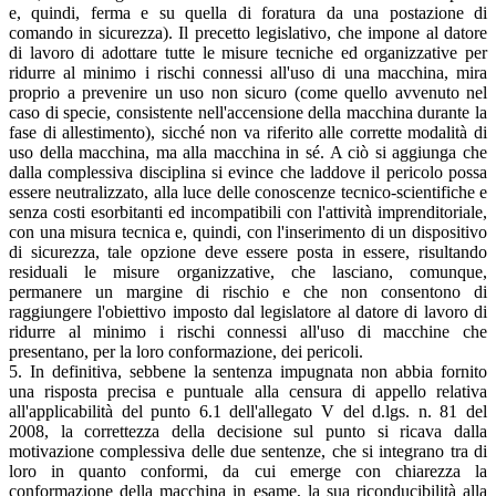
e, quindi, ferma e su quella di foratura da una postazione di
comando in sicurezza). Il precetto legislativo, che impone al datore
di lavoro di adottare tutte le misure tecniche ed organizzative per
ridurre al minimo i rischi connessi all'uso di una macchina, mira
proprio a prevenire un uso non sicuro (come quello avvenuto nel
caso di specie, consistente nell'accensione della macchina durante la
fase di allestimento), sicché non va riferito alle corrette modalità di
uso della macchina, ma alla macchina in sé. A ciò si aggiunga che
dalla complessiva disciplina si evince che laddove il pericolo possa
essere neutralizzato, alla luce delle conoscenze tecnico-scientifiche e
senza costi esorbitanti ed incompatibili con l'attività imprenditoriale,
con una misura tecnica e, quindi, con l'inserimento di un dispositivo
di sicurezza, tale opzione deve essere posta in essere, risultando
residuali le misure organizzative, che lasciano, comunque,
permanere un margine di rischio e che non consentono di
raggiungere l'obiettivo imposto dal legislatore al datore di lavoro di
ridurre al minimo i rischi connessi all'uso di macchine che
presentano, per la loro conformazione, dei pericoli.
5. In definitiva, sebbene la sentenza impugnata non abbia fornito
una risposta precisa e puntuale alla censura di appello relativa
all'applicabilità del punto 6.1 dell'allegato V del d.lgs. n. 81 del
2008, la correttezza della decisione sul punto si ricava dalla
motivazione complessiva delle due sentenze, che si integrano tra di
loro in quanto conformi, da cui emerge con chiarezza la
conformazione della macchina in esame, la sua riconducibilità alla