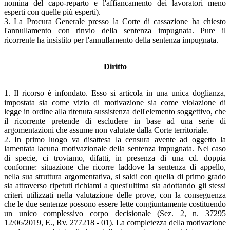
nomina del capo-reparto e l'affiancamento dei lavoratori meno
esperti con quelle più esperti).
3. La Procura Generale presso la Corte di cassazione ha chiesto
l'annullamento con rinvio della sentenza impugnata. Pure il
ricorrente ha insistito per l'annullamento della sentenza impugnata.
Diritto
1. Il ricorso è infondato. Esso si articola in una unica doglianza,
impostata sia come vizio di motivazione sia come violazione di
legge in ordine alla ritenuta sussistenza dell'elemento soggettivo, che
il ricorrente pretende di escludere in base ad una serie di
argomentazioni che assume non valutate dalla Corte territoriale.
2. In primo luogo va disattesa la censura avente ad oggetto la
lamentata lacuna motivazionale della sentenza impugnata. Nel caso
di specie, ci troviamo, difatti, in presenza di una cd. doppia
conforme: situazione che ricorre laddove la sentenza di appello,
nella sua struttura argomentativa, si saldi con quella di primo grado
sia attraverso ripetuti richiami a quest'ultima sia adottando gli stessi
criteri utilizzati nella valutazione delle prove, con la conseguenza
che le due sentenze possono essere lette congiuntamente costituendo
un unico complessivo corpo decisionale (Sez. 2, n. 37295
12/06/2019, E., Rv. 277218 - 01). La completezza della motivazione