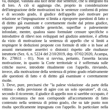
va, dunque, valutata alla luce delle due sentenze, che si integrano tra
di loro. A ciò si aggiunga che, proprio in considerazione
dell'integrazione delle motivazioni tra le sentenze conformi di primo
e di secondo grado, il giudice dell'appello può motivare per
relazione se l'impugnazione si limita a riproporre questioni di fatto o
di diritto già esaminate e correttamente risolte dal primo giudice,
oppure prospetta critiche generiche, superflue o palesemente
infondate, mentre, qualora siano formulate censure specifiche o
introduttive di rilievi non sviluppati nel giudizio anteriore, è affetta
da vizio di motivazione la sentenza di appello che si limiti a
respingere le deduzioni proposte con formule di stile o in base ad
assunti meramente assertivi o distonici rispetto alle risultanze
istruttorie (Sez. 6, n. 5224 del 2/10/2019, dep. 07/02/2020, Acampa,
Rv. 278611 - 01). Non si ravvisa, pertanto, l'asserita lacuna
motivazione, in quanto la Corte territoriale si è soffermata sulle
critiche nuove, introdotte ritualmente con l'appello, rinviando,
invece, alla motivazione della sentenza di primo grado relativamente
alle questioni di fatto e di diritto già esaminate e correttamente
risolte.
3. Deve, pure, precisarsi che "la palese violazione -da parte della
vittima - della previsione di agire con un solo operatore", di cui,
secondo il ricorrente, il giudice di appello non si sarebbe occupato, è
una circostanza che non corrisponde all'accertamento di fatto
contenuto nella sentenza di primo grado, che su tale punto non
risulta specificamente impugnata con l'appello. In particolare nella