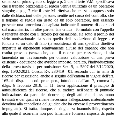
sentenza di primo grado si legge a p. 5 che il teste V.M. specificava
che il trapano orizzontale di regola veniva utilizzato da un operatore
singolo; a pag. 7 che il teste M. riferiva che era stato appreso solo
dalle dichiarazioni delle persone, sentite nel corso del controllo, che
il trapano di regola era usato da un solo operatore, non essendo
presente una procedura dettagliata indicante il numero di operatori
sul macchinario. In altre parole, tale critica - formulata con l'appello
e reiterata anche con il ricorso per cassazione, sia sotto il profilo del
vizio motivazionale sia sotto quello della violazione di legge - è
fondata su un dato di fatto (la sussistenza di una specifica direttiva
impartita ai dipendenti relativamente all'uso del trapano) che non
risulta provato (senza che, con il ricorso per cassazione, si sia
lamentato un travisamento per omessa valutazione di una prova
esistente - deduzione che avrebbe imposto, peraltro, l'individuazione
della prova travisata per omissione: Sez. 5, n. 5897 del 3/12/2020,
dep. 15/02/2021, Cossu, Rv. 280419 - 01, secondo cui, in tema di
ricorso per cassazione, anche a seguito dell'entrata in vigore dell'art.
165-bis disp. att. cod. proc. pen., introdotto dall'art. 7, comma 1,
d.lgs. 6 febbraio 2018, n. 11, trova applicazione il principio di
autosufficienza del ricorso, che si traduce nell'onere di puntuale
indicazione, da parte del ricorrente, degli atti che si assumono
travisati e dei quali si ritiene necessaria l'allegazione, materialmente
devoluta alla cancelleria del giudice che ha emesso il provvedimento
impugnato). Si tratta, dunque, di doglianza inammissibile, rispetto
alla quale il ricorrente non può lamentare l'omessa risposta da parte