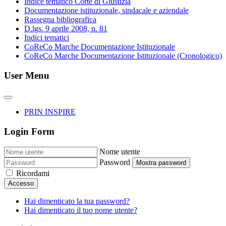
Indice tematico Corte di Giustizia
Documentazione istituzionale, sindacale e aziendale
Rassegna bibliografica
D.lgs. 9 aprile 2008, n. 81
Indici tematici
CoReCo Marche Documentazione Istituzionale
CoReCo Marche Documentazione Istituzionale (Cronologico)
User Menu
PRIN INSPIRE
Login Form
Nome utente
Password
Mostra password
Ricordami
Accesso
Hai dimenticato la tua password?
Hai dimenticato il tuo nome utente?