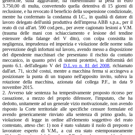
generiche, sulla aggravante, ha rideterminato la pena in euro
3.750,00 di multa, convertendo quella detentiva di 15 giorni di
reclusione, e ha revocato il beneficio della sospensione condizionale,
mentre ha confermato la condanna di I.C., in qualità di datore di
lavoro delegato dell'unità produttiva dell'impresa ABB s.p.a., per il
reato di cui all'art. 590 cod.pen., per avere cagionato lesioni a V.M.
(trauma delle mani con schiacciamento e lesione del tendine
estensore della falange del V dito), con colpa consistita in
negligenza, imprudenza ed imperizia e violazione delle norme sulla
prevenzione degli infortuni sul lavoro, avendo messo a disposizione
del dipendente macchinari che presentano il rischio da contatto
meccanico, in quanto privi di sistemi protettivi, in difformità del
punto 6.1. dell'allegato V del
D.L.vo n. 81 del 2008
, richiamato
dall'art. 71, sicché costui, mentre a macchina ferma si accingeva a
posizionare la punta di un trapano nell'apposito invito, subiva la
rotazione della macchina, azionata dal collega P.F., in data 9
novembre 2015.
2. Avverso tale sentenza ha tempestivamente proposto ricorso per
cassazione, a mezzo del proprio difensore, l'imputato, che ha
dedotto, unitamente ad un generale vizio motivazionale, non avendo
risposto la Corte territoriale alle specifiche censure formulate ed
avendo genericamente rinviato alla sentenza di primo grado, la
violazione di legge in ordine all'elemento soggettivo del reato
contestato, atteso che: 1) non è stato valutato il ruolo di preposto e
lavoratore esperto di V.M., a cui era stato estemporaneamente