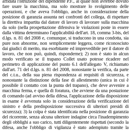
affidata l'istruzione del dipendente P.F., al quale non avrebbe dovuto
fare usare la macchina, ma solo mostrare lo svolgimento delle
operazioni, e che aveva l'obbligo, anche in considerazione della
posizione di garanzia assunta nei confronti del collega, di rispettare
la direttiva impartita dal datore di lavoro di lavorare sulla macchina
da solo (nella prospettazione difensiva le violazioni poste in essere
dalla vittima determinano l'applicabilità dell'art. 18, comma 3-bis, del
d.lgs. n. 81 del 2008 e, comunque, si traducono in una condotta, sia
pure non abnorme, non semplicemente leggera, come riconosciuto
dai giudici di merito, ma esorbitante ed imprevedibile per il datore di
lavoro, che non può, quindi, risponderne); 2) non è stato in alcun
modo verificato se il trapano Collet usato potesse ricadere nel
perimetro di applicazione del punto 6.1 dell'allegato V, richiamato
dall'art. 71 del d.lgs. n. 81 del 2008, nonostante la verifica, da parte
del c.t.u., della sua piena rispondenza ai requisiti di sicurezza, e
nonostante la distinzione della fase di allestimento (unica in cui è
possibile il contatto con la punta del trapano), che deve avvenire a
macchina ferma, e quella di foratura, che avviene da una postazione
di comando (ad avviso della difesa, l'applicazione della disposizione
in esame è avvenuta solo in considerazione della verificazione del
sinistro e della predisposizione successiva di ulteriori presidi di
sicurezza); 3) la colpa è stata identificata nella posizione di garanzia
del ricorrente, senza alcuna ulteriore indagine circa l'inadempimento
degli obblighi a suo carico, tutti diligentemente rispettati (secondo la
difesa, anche l'obbligo di vigilanza è stato adempiuto tramite la