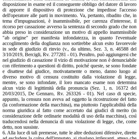
disposizione in esame ed il conseguente obbligo del datore di lavoro
di apporre il dispositivo di protezione che impedisse l'accesso
dell'operatore alle parti in movimento. Va, pertanto, ribadito che, in
tema d'impugnazioni, è inammissibile, per carenza d'interesse, il
ricorso per cassazione avverso la sentenza di secondo grado che non
abbia preso in considerazione un motivo di appello inammissibile
"ab origine" per manifesta infondatezza, in quanto l'eventuale
accoglimento della doglianza non sortirebbe alcun esito favorevole
in sede di giudizio di rinvio (v., da ultimo, Sez. 3, n. 46588 del
3/10/2019, Bercigli, Rv. 277281 - 01). Peraltro, può aggiungersi che
nel giudizio di cassazione il vizio di motivazione non è denunciabile
con riferimento a questioni di diritto, poiché queste, se sono fondate
e disattese dal giudice, motivatamente o meno, danno luogo al
diverso motivo di censura costituito dalla violazione di legge,
mentre, se sono infondate, il loro mancato esame non determina
alcun vizio di legittimità della pronuncia (Sez. 1, n. 16372 del
20/03/2015, De Gennaro, Rv. 263326 - 01). Nel caso di specie,
appunto, la censura non aveva ad oggetto la ricostruzione del fatto
(la conformazione della macchina), ma piuttosto l'applicabilità della
norma giuridica al fatto come accertato dai giudici di merito (in
considerazione delle ordinarie modalità di uso della macchina), così
traducendosi nella denuncia di una violazione di legge, che, come
detto, non sussiste.
6. Alla luce di tali premesse, tutte le altre deduzioni difensive, dirette
ad escludere la colpa dell'imputato, si rivelano irrilevanti, atteso che