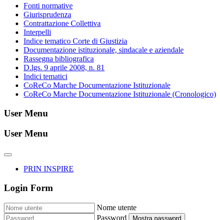
Fonti normative
Giurisprudenza
Contrattazione Collettiva
Interpelli
Indice tematico Corte di Giustizia
Documentazione istituzionale, sindacale e aziendale
Rassegna bibliografica
D.lgs. 9 aprile 2008, n. 81
Indici tematici
CoReCo Marche Documentazione Istituzionale
CoReCo Marche Documentazione Istituzionale (Cronologico)
User Menu
User Menu
PRIN INSPIRE
Login Form
Nome utente
Password
Mostra password