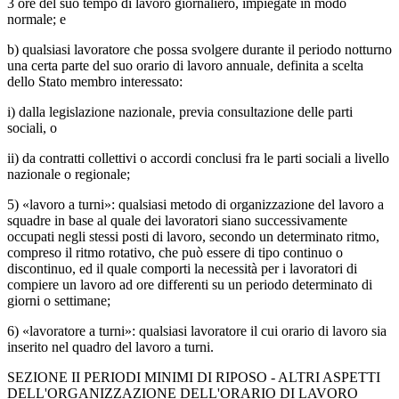
3 ore del suo tempo di lavoro giornaliero, impiegate in modo
normale; e
b) qualsiasi lavoratore che possa svolgere durante il periodo notturno
una certa parte del suo orario di lavoro annuale, definita a scelta
dello Stato membro interessato:
i) dalla legislazione nazionale, previa consultazione delle parti
sociali, o
ii) da contratti collettivi o accordi conclusi fra le parti sociali a livello
nazionale o regionale;
5) «lavoro a turni»: qualsiasi metodo di organizzazione del lavoro a
squadre in base al quale dei lavoratori siano successivamente
occupati negli stessi posti di lavoro, secondo un determinato ritmo,
compreso il ritmo rotativo, che può essere di tipo continuo o
discontinuo, ed il quale comporti la necessità per i lavoratori di
compiere un lavoro ad ore differenti su un periodo determinato di
giorni o settimane;
6) «lavoratore a turni»: qualsiasi lavoratore il cui orario di lavoro sia
inserito nel quadro del lavoro a turni.
SEZIONE II PERIODI MINIMI DI RIPOSO - ALTRI ASPETTI
DELL'ORGANIZZAZIONE DELL'ORARIO DI LAVORO