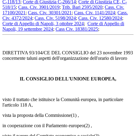
C-118/13
;
Corte di Giustizia C-266/14
;
Corte di Giustizia CE, C-
518/15
;
Cass. Civ. 3901/2019
;
Trib. Bari 2595/2020
;
Cass. Civ.
17100/2021
;
Cass. Civ. 30301/2021
;
Cass. Civ. 1141/2024
;
Cass.
Civ. 4372/2024
;
Cass. Civ. 5198/2024
;
Cass. Civ. 12580/2024
;
Corte di Appello di Napoli, 3 ottobre 2024
;
Corte di Appello di
Napoli, 19 settembre 2024
;
Cass Civ. 18381/2025
;
DIRETTIVA 93/104/CE DEL CONSIGLIO del 23 novembre 1993
concernente taluni aspetti dell'organizzazione dell'orario di lavoro
IL CONSIGLIO DELL'UNIONE EUROPEA,
visto il trattato che istituisce la Comunità europea, in particolare
l'articolo 118 A,
vista la proposta della Commissione(1) ,
in cooperazione con il Parlamento europeo(2) ,
visto il parere del Comitato economico e sociale(3) ,