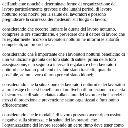
dell'ambiente nonché a determinate forme di organizzazione del
lavoro particolarmente gravose e che lunghi periodi di lavoro
notturno sono nocivi per la salute dei lavoratori e possono
pregiudicare la sicurezza dei medesimi sul luogo di lavoro;
considerando che occorre limitare la durata del lavoro notturno,
comprese le ore straordinarie, e prevedere che il datore di lavoro che
fa regolarmente ricorso a lavoratori notturni ne informi le autorità
competenti, su loro richiesta;
considerando che è importante che i lavoratori notturni beneficino di
una valutazione gratuita del loro stato di salute, prima della loro
assegnazione, e in seguito a intervalli regolari, e che i lavoratori
notturni che hanno problemi di salute siano trasferiti, quando
possibile, ad un lavoro diurno per cui siano idonei;
considerando che la situazione dei lavoratori notturni e dei lavoratori
a turni esige che essi beneficino di un livello di protezione in materia
di sicurezza e di salute adattato alla natura del lavoro e che i servizi e
mezzi di protezione e prevenzione siano organizzati e funzionino
efficacemente;
considerando che le modalità di lavoro possono avere ripercussioni
negative sulla sicurezza e la salute dei lavoratori; che
l'organizzazione del lavoro secondo un certo ritmo deve tener conto