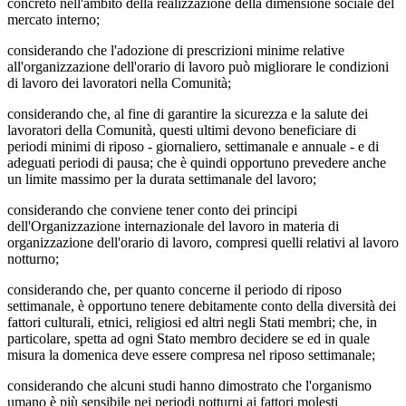
concreto nell'ambito della realizzazione della dimensione sociale del
mercato interno;
considerando che l'adozione di prescrizioni minime relative
all'organizzazione dell'orario di lavoro può migliorare le condizioni
di lavoro dei lavoratori nella Comunità;
considerando che, al fine di garantire la sicurezza e la salute dei
lavoratori della Comunità, questi ultimi devono beneficiare di
periodi minimi di riposo - giornaliero, settimanale e annuale - e di
adeguati periodi di pausa; che è quindi opportuno prevedere anche
un limite massimo per la durata settimanale del lavoro;
considerando che conviene tener conto dei principi
dell'Organizzazione internazionale del lavoro in materia di
organizzazione dell'orario di lavoro, compresi quelli relativi al lavoro
notturno;
considerando che, per quanto concerne il periodo di riposo
settimanale, è opportuno tenere debitamente conto della diversità dei
fattori culturali, etnici, religiosi ed altri negli Stati membri; che, in
particolare, spetta ad ogni Stato membro decidere se ed in quale
misura la domenica deve essere compresa nel riposo settimanale;
considerando che alcuni studi hanno dimostrato che l'organismo
umano è più sensibile nei periodi notturni ai fattori molesti