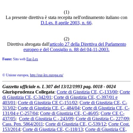
(1)
La presente direttiva è stata recepita nell'ordinamento italiano con
D.Lgs. 8 aprile 2003, n. 66
.
(2)
Direttiva abrogata dall'
articolo 27 della Direttiva del Parlamento
europeo e del Consiglio n. 88 del 04-11-2003
.
Fonte:
Sito web
Eur-Lex
© Unione europea,
http://eur-lex.europa.eu/
Gazzetta ufficiale n. L 307 del 13/12/1993 pag. 0018 - 0024
Giurisprudenza Collegata
:
Corte di Giustizia CE, C-133/00
;
Corte
di Giustizia CE, C-342/01
;
Corte di Giustizia CE, C-397/01 e
403/01
;
Corte di Giustizia CE C-151/02
;
Corte di Giustizia CE, C-
313/02
;
Corte di Giustizia CE, C- 484/04
;
Corte di Giustizia CE, C-
131/04 e C-257/04
;
Corte di Giustizia CE, C-46/05
;
Corte CE C-
437/05
;
Corte di Giustizia C - 243/09
;
Corte di Giustizia C- 227/09
;
Cass. Pen. 5864/2011
;
Corte di Giustizia CE, C-539/12
;
Corte Cost.
153/2014
;
Corte di Giustizia CE, C-118/13
;
Corte di Giustizia CE,