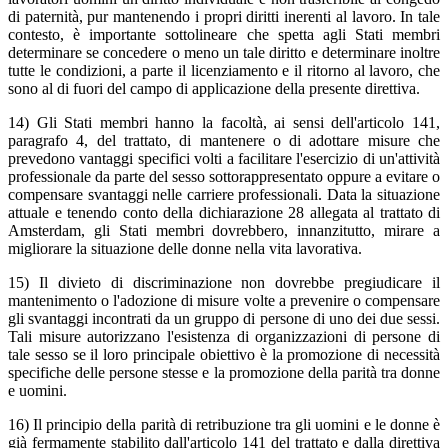
di paternità, pur mantenendo i propri diritti inerenti al lavoro. In tale
contesto, è importante sottolineare che spetta agli Stati membri
determinare se concedere o meno un tale diritto e determinare inoltre
tutte le condizioni, a parte il licenziamento e il ritorno al lavoro, che
sono al di fuori del campo di applicazione della presente direttiva.
14) Gli Stati membri hanno la facoltà, ai sensi dell'articolo 141,
paragrafo 4, del trattato, di mantenere o di adottare misure che
prevedono vantaggi specifici volti a facilitare l'esercizio di un'attività
professionale da parte del sesso sottorappresentato oppure a evitare o
compensare svantaggi nelle carriere professionali. Data la situazione
attuale e tenendo conto della dichiarazione 28 allegata al trattato di
Amsterdam, gli Stati membri dovrebbero, innanzitutto, mirare a
migliorare la situazione delle donne nella vita lavorativa.
15) Il divieto di discriminazione non dovrebbe pregiudicare il
mantenimento o l'adozione di misure volte a prevenire o compensare
gli svantaggi incontrati da un gruppo di persone di uno dei due sessi.
Tali misure autorizzano l'esistenza di organizzazioni di persone di
tale sesso se il loro principale obiettivo è la promozione di necessità
specifiche delle persone stesse e la promozione della parità tra donne
e uomini.
16) Il principio della parità di retribuzione tra gli uomini e le donne è
già fermamente stabilito dall'articolo 141 del trattato e dalla direttiva