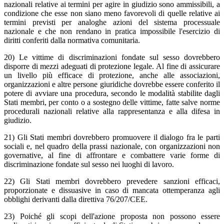
nazionali relative ai termini per agire in giudizio sono ammissibili, a
condizione che esse non siano meno favorevoli di quelle relative ai
termini previsti per analoghe azioni del sistema processuale
nazionale e che non rendano in pratica impossibile l'esercizio di
diritti conferiti dalla normativa comunitaria.
20) Le vittime di discriminazioni fondate sul sesso dovrebbero
disporre di mezzi adeguati di protezione legale. Al fine di assicurare
un livello più efficace di protezione, anche alle associazioni,
organizzazioni e altre persone giuridiche dovrebbe essere conferito il
potere di avviare una procedura, secondo le modalità stabilite dagli
Stati membri, per conto o a sostegno delle vittime, fatte salve norme
procedurali nazionali relative alla rappresentanza e alla difesa in
giudizio.
21) Gli Stati membri dovrebbero promuovere il dialogo fra le parti
sociali e, nel quadro della prassi nazionale, con organizzazioni non
governative, al fine di affrontare e combattere varie forme di
discriminazione fondate sul sesso nei luoghi di lavoro.
22) Gli Stati membri dovrebbero prevedere sanzioni efficaci,
proporzionate e dissuasive in caso di mancata ottemperanza agli
obblighi derivanti dalla direttiva 76/207/CEE.
23) Poiché gli scopi dell'azione proposta non possono essere