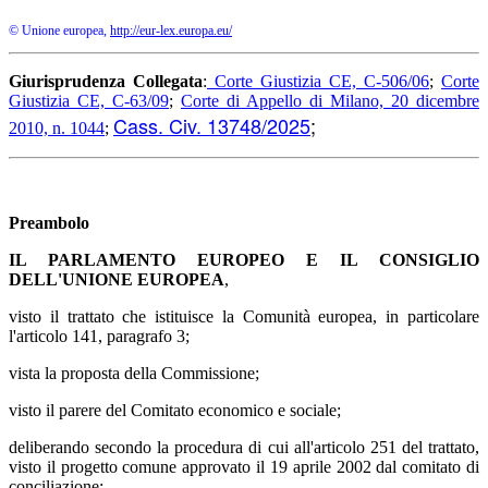
© Unione europea,
http://eur-lex.europa.eu/
Giurisprudenza Collegata
:
Corte Giustizia CE, C-506/06
;
Corte
Giustizia CE, C-63/09
;
Corte di Appello di Milano, 20 dicembre
Cass. Civ. 13748/2025
;
2010, n. 1044
;
Preambolo
IL
PARLAMENTO EUROPEO E IL CONSIGLIO
DELL'UNIONE EUROPEA
,
visto il trattato che istituisce la Comunità europea, in particolare
l'articolo 141, paragrafo 3;
vista la proposta della Commissione;
visto il parere del Comitato economico e sociale;
deliberando secondo la procedura di cui all'articolo 251 del trattato,
visto il progetto comune approvato il 19 aprile 2002 dal comitato di
conciliazione;