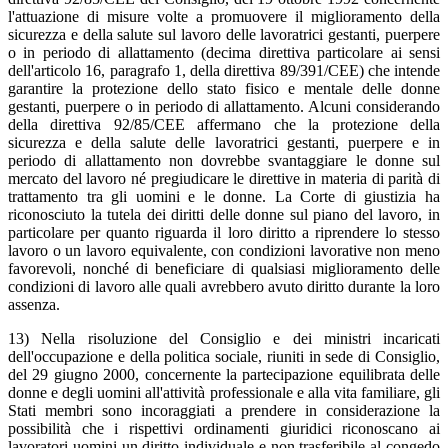
l'attuazione di misure volte a promuovere il miglioramento della
sicurezza e della salute sul lavoro delle lavoratrici gestanti, puerpere
o in periodo di allattamento (decima direttiva particolare ai sensi
dell'articolo 16, paragrafo 1, della direttiva 89/391/CEE) che intende
garantire la protezione dello stato fisico e mentale delle donne
gestanti, puerpere o in periodo di allattamento. Alcuni considerando
della direttiva 92/85/CEE affermano che la protezione della
sicurezza e della salute delle lavoratrici gestanti, puerpere e in
periodo di allattamento non dovrebbe svantaggiare le donne sul
mercato del lavoro né pregiudicare le direttive in materia di parità di
trattamento tra gli uomini e le donne. La Corte di giustizia ha
riconosciuto la tutela dei diritti delle donne sul piano del lavoro, in
particolare per quanto riguarda il loro diritto a riprendere lo stesso
lavoro o un lavoro equivalente, con condizioni lavorative non meno
favorevoli, nonché di beneficiare di qualsiasi miglioramento delle
condizioni di lavoro alle quali avrebbero avuto diritto durante la loro
assenza.
13) Nella risoluzione del Consiglio e dei ministri incaricati
dell'occupazione e della politica sociale, riuniti in sede di Consiglio,
del 29 giugno 2000, concernente la partecipazione equilibrata delle
donne e degli uomini all'attività professionale e alla vita familiare, gli
Stati membri sono incoraggiati a prendere in considerazione la
possibilità che i rispettivi ordinamenti giuridici riconoscano ai
lavoratori uomini un diritto individuale e non trasferibile al congedo