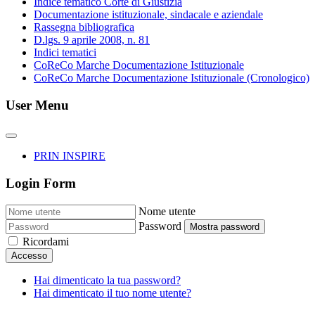
Indice tematico Corte di Giustizia
Documentazione istituzionale, sindacale e aziendale
Rassegna bibliografica
D.lgs. 9 aprile 2008, n. 81
Indici tematici
CoReCo Marche Documentazione Istituzionale
CoReCo Marche Documentazione Istituzionale (Cronologico)
User Menu
PRIN INSPIRE
Login Form
Nome utente
Password
Mostra password
Ricordami
Accesso
Hai dimenticato la tua password?
Hai dimenticato il tuo nome utente?