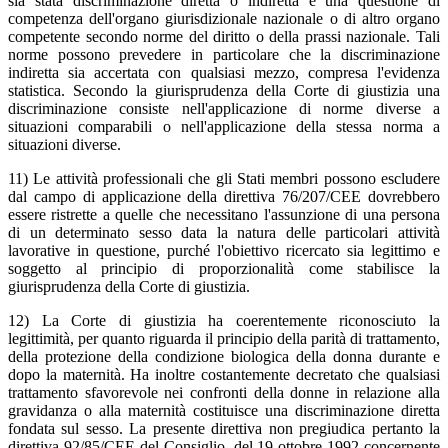
sia stata discriminazione diretta o indiretta è una questione di
competenza dell'organo giurisdizionale nazionale o di altro organo
competente secondo norme del diritto o della prassi nazionale. Tali
norme possono prevedere in particolare che la discriminazione
indiretta sia accertata con qualsiasi mezzo, compresa l'evidenza
statistica. Secondo la giurisprudenza della Corte di giustizia una
discriminazione consiste nell'applicazione di norme diverse a
situazioni comparabili o nell'applicazione della stessa norma a
situazioni diverse.
11) Le attività professionali che gli Stati membri possono escludere
dal campo di applicazione della direttiva 76/207/CEE dovrebbero
essere ristrette a quelle che necessitano l'assunzione di una persona
di un determinato sesso data la natura delle particolari attività
lavorative in questione, purché l'obiettivo ricercato sia legittimo e
soggetto al principio di proporzionalità come stabilisce la
giurisprudenza della Corte di giustizia.
12) La Corte di giustizia ha coerentemente riconosciuto la
legittimità, per quanto riguarda il principio della parità di trattamento,
della protezione della condizione biologica della donna durante e
dopo la maternità. Ha inoltre costantemente decretato che qualsiasi
trattamento sfavorevole nei confronti della donne in relazione alla
gravidanza o alla maternità costituisce una discriminazione diretta
fondata sul sesso. La presente direttiva non pregiudica pertanto la
direttiva 92/85/CEE del Consiglio, del 19 ottobre 1992 concernente