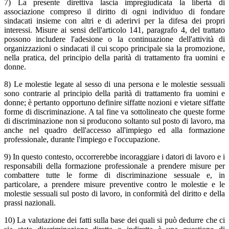
7) La presente direttiva lascia impregiudicata la libertà di
associazione compreso il diritto di ogni individuo di fondare
sindacati insieme con altri e di aderirvi per la difesa dei propri
interessi. Misure ai sensi dell'articolo 141, paragrafo 4, del trattato
possono includere l'adesione o la continuazione dell'attività di
organizzazioni o sindacati il cui scopo principale sia la promozione,
nella pratica, del principio della parità di trattamento fra uomini e
donne.
8) Le molestie legate al sesso di una persona e le molestie sessuali
sono contrarie al principio della parità di trattamento fra uomini e
donne; è pertanto opportuno definire siffatte nozioni e vietare siffatte
forme di discriminazione. A tal fine va sottolineato che queste forme
di discriminazione non si producono soltanto sul posto di lavoro, ma
anche nel quadro dell'accesso all'impiego ed alla formazione
professionale, durante l'impiego e l'occupazione.
9) In questo contesto, occorrerebbe incoraggiare i datori di lavoro e i
responsabili della formazione professionale a prendere misure per
combattere tutte le forme di discriminazione sessuale e, in
particolare, a prendere misure preventive contro le molestie e le
molestie sessuali sul posto di lavoro, in conformità del diritto e della
prassi nazionali.
10) La valutazione dei fatti sulla base dei quali si può dedurre che ci