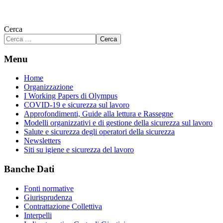
Cerca
Cerca
Menu
Home
Organizzazione
I Working Papers di Olympus
COVID-19 e sicurezza sul lavoro
Approfondimenti, Guide alla lettura e Rassegne
Modelli organizzativi e di gestione della sicurezza sul lavoro
Salute e sicurezza degli operatori della sicurezza
Newsletters
Siti su igiene e sicurezza del lavoro
Banche Dati
Fonti normative
Giurisprudenza
Contrattazione Collettiva
Interpelli