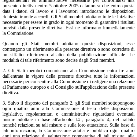
regolamentari ed amministrative necessarie per conformarsi alla
presente direttiva entro 5 ottobre 2005 o fanno sì che entro questa
data i datori di lavoro e i lavoratori introducano le disposizioni
richieste tramite accordi. Gli Stati membri adottano tutte le iniziative
necessarie per essere in grado in ogni momento di garantire i risultati
previsti dalla presente direttiva. Essi ne informano immediatamente
la Commissione.
Quando gli Stati membri adottano queste disposizioni, esse
contengono un riferimento alla presente direttiva o sono corredate di
un siffatto riferimento all'atto della pubblicazione ufficiale. Le
modalità di tale riferimento sono decise dagli Stati membri.
2. Gli Stati membri comunicano alla Commissione entro tre anni
dall'entrata in vigore della presente direttiva tutte le informazioni
necessarie per consentire alla Commissione di redigere una relazione
al Parlamento europeo e al Consiglio sull'applicazione della presente
direttiva.
3. Salvo il disposto del paragrafo 2, gli Stati membri sottopongono
ogni quattro anni alla Commissione il testo delle disposizioni
legislative, regolamentari e amministrative riguardanti eventuali
misure adottate in base all'articolo 141, paragrafo 4, del trattato
nonché relazioni su tali misure e sulla loro attuazione. Sulla base di
tali informazioni, la Commissione adotta e pubblica ogni quattro
anni una relazione di valutazione comparativa di tali misure, alla