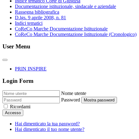
Indice tematico Corte di Giustizia
Documentazione istituzionale, sindacale e aziendale
Rassegna bibliografica
D.lgs. 9 aprile 2008, n. 81
Indici tematici
CoReCo Marche Documentazione Istituzionale
CoReCo Marche Documentazione Istituzionale (Cronologico)
User Menu
PRIN INSPIRE
Login Form
Nome utente
Password
Mostra password
Ricordami
Accesso
Hai dimenticato la tua password?
Hai dimenticato il tuo nome utente?