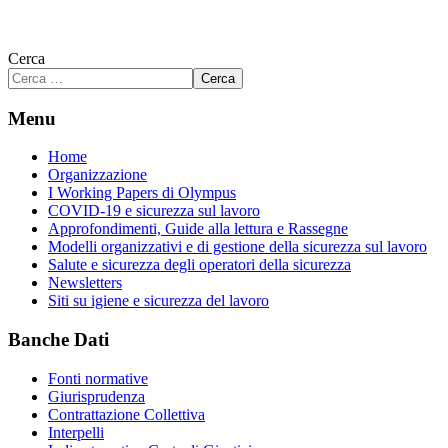
Cerca
Cerca
Menu
Home
Organizzazione
I Working Papers di Olympus
COVID-19 e sicurezza sul lavoro
Approfondimenti, Guide alla lettura e Rassegne
Modelli organizzativi e di gestione della sicurezza sul lavoro
Salute e sicurezza degli operatori della sicurezza
Newsletters
Siti su igiene e sicurezza del lavoro
Banche Dati
Fonti normative
Giurisprudenza
Contrattazione Collettiva
Interpelli