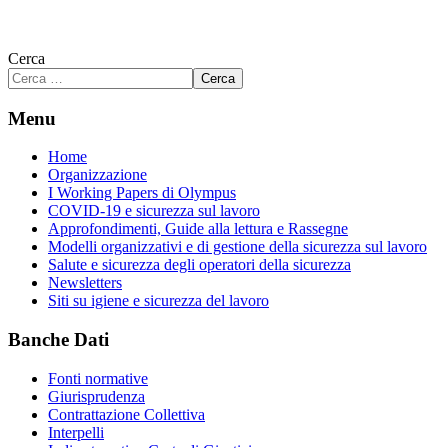
Cerca
Cerca
Menu
Home
Organizzazione
I Working Papers di Olympus
COVID-19 e sicurezza sul lavoro
Approfondimenti, Guide alla lettura e Rassegne
Modelli organizzativi e di gestione della sicurezza sul lavoro
Salute e sicurezza degli operatori della sicurezza
Newsletters
Siti su igiene e sicurezza del lavoro
Banche Dati
Fonti normative
Giurisprudenza
Contrattazione Collettiva
Interpelli