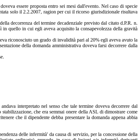
io doveva essere proposta entro sei mesi dall'evento. Nel caso di specie
ata solo il 2.2.2007, ragion per cui il ricorso giurisdizionale risultava
lla decorrenza del termine decadenziale previsto dal citato d.P.R. n.
sì in quello in cui egli aveva acquisito la consapevolezza della gravità
eva riconosciuto un grado di invalidità pari al 20% egli aveva avuto la
presentazione della domanda amministrativa doveva farsi decorrere dalla
se.
 andava interpretato nel senso che tale termine doveva decorrere dal
loro stabilizzazione, che era semmai onere della ASL di dimostrare come
e ritenere che il dipendente debba presentare la domanda appena abbia
endenza delle infermità' da causa di servizio, per la concessione della
giate ordinarie), prevede, in caso di lesioni e/o infermità derivanti