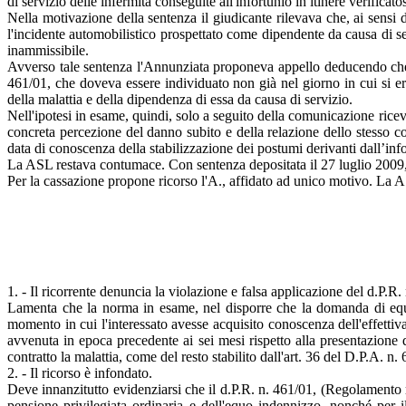
di servizio delle infermità conseguite all'infortunio in itinere verificatos
Nella motivazione della sentenza il giudicante rilevava che, ai sensi 
l'incidente automobilistico prospettato come dipendente da causa di serv
inammissibile.
Avverso tale sentenza l'Annunziata proponeva appello deducendo che i
461/01, che doveva essere individuato non già nel giorno in cui si era 
della malattia e della dipendenza di essa da causa di servizio.
Nell'ipotesi in esame, quindi, solo a seguito della comunicazione rice
concreta percezione del danno subito e della relazione dello stesso co
data di conoscenza della stabilizzazione dei postumi derivanti dall’info
La ASL restava contumace. Con sentenza depositata il 27 luglio 2009,
Per la cassazione propone ricorso l'A., affidato ad unico motivo. La 
1. - Il ricorrente denuncia la violazione e falsa applicazione del d.P.R.
Lamenta che la norma in esame, nel disporre che la domanda di equo 
momento in cui l'interessato avesse acquisito conoscenza dell'effettiv
avvenuta in epoca precedente ai sei mesi rispetto alla presentazione
contratto la malattia, come del resto stabilito dall'art. 36 del D.P.A. n.
2. - Il ricorso è infondato.
Deve innanzitutto evidenziarsi che il d.P.R. n. 461/01, (Regolamento r
pensione privilegiata ordinaria e dell'equo indennizzo, nonché per i