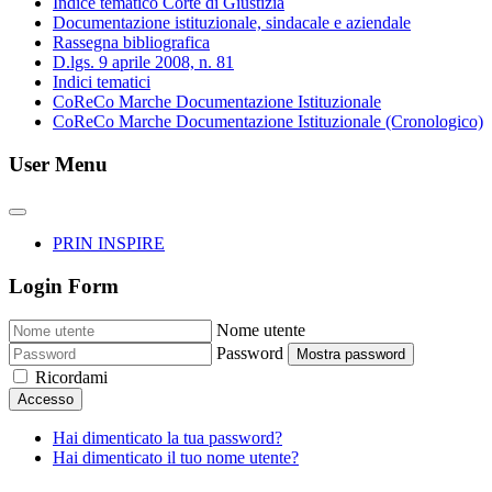
Indice tematico Corte di Giustizia
Documentazione istituzionale, sindacale e aziendale
Rassegna bibliografica
D.lgs. 9 aprile 2008, n. 81
Indici tematici
CoReCo Marche Documentazione Istituzionale
CoReCo Marche Documentazione Istituzionale (Cronologico)
User Menu
PRIN INSPIRE
Login Form
Nome utente
Password
Mostra password
Ricordami
Accesso
Hai dimenticato la tua password?
Hai dimenticato il tuo nome utente?