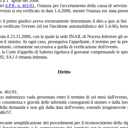
i il 1° aprile del 2006.
del
d.P.R. n. 461/01
, l'istanza per l'accertamento della causa di serviz
izio si era verificato in data 1.4.2006, mentre l'istanza era stata present
l primo giudice aveva erroneamente determinato il dies a quo ai fini de
verificato l'evento (id est l'incidente automobilistico del 1.4.06), ben
vuta il 23.11.2006, con la quale la sede INAIL di Nocera Inferiore gli av
n il sinistro. In ogni caso, proseguiva l'appellante, il termine per la 
rtunio, certamente successiva a quella di verificazione dell'evento.
 la Corte d'appello di Salerno rigettava il gravame compensando le spe
ASL SA1 è rimasta intimata.
Diritto
 n. 461/01.
indennizzo vada presentata entro il termine di sei mesi dall'evento,
a consistenza e gravità delle infermità conseguenti il sinistro e dalla 
 della domanda e non già dalla data dell'evento, essendo irragionevol
 686/57.
ecante semplificazione dei procedimenti per il riconoscimento della dip
l funzionamento e la composizione del comitato per le pensioni privile