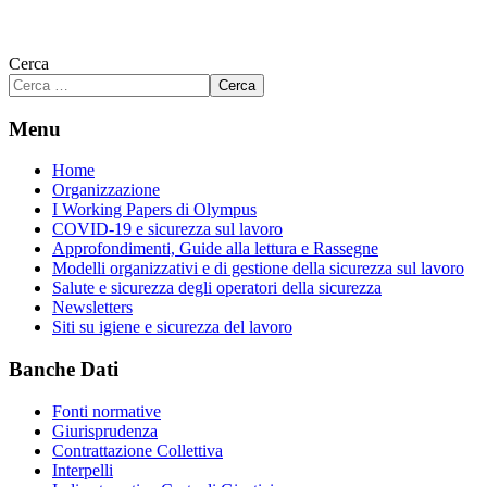
Cerca
Cerca
Menu
Home
Organizzazione
I Working Papers di Olympus
COVID-19 e sicurezza sul lavoro
Approfondimenti, Guide alla lettura e Rassegne
Modelli organizzativi e di gestione della sicurezza sul lavoro
Salute e sicurezza degli operatori della sicurezza
Newsletters
Siti su igiene e sicurezza del lavoro
Banche Dati
Fonti normative
Giurisprudenza
Contrattazione Collettiva
Interpelli