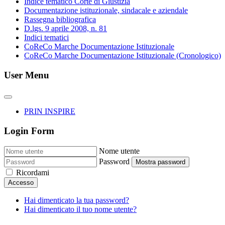
Indice tematico Corte di Giustizia
Documentazione istituzionale, sindacale e aziendale
Rassegna bibliografica
D.lgs. 9 aprile 2008, n. 81
Indici tematici
CoReCo Marche Documentazione Istituzionale
CoReCo Marche Documentazione Istituzionale (Cronologico)
User Menu
PRIN INSPIRE
Login Form
Nome utente
Password
Mostra password
Ricordami
Accesso
Hai dimenticato la tua password?
Hai dimenticato il tuo nome utente?