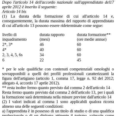
Dopo l'articolo 14 dell'accordo nazionale sull'apprendistato del17
aprite 2012 è inserito il seguente:
Articolo 14 bis
(1) La durata della formazione di cui all'articolo 14 e,
conseguentemente, la durata massima del rapporto di apprendistato
di cui all'articolo 13 possono essere rideterminate come segue:
livello di
durata rapporto
durata formazione**
inquadramento
(mesi)
(ore medie annue)
2*, 3*
46
60
4*
40
60
2, 3, 4, 5, 6s
34
60
6
22
45
* per le sole qualifiche con contenuti competenziali omologhi o
sovrapponibili a quelli dei profili professionali caratterizzanti la
figura dell'artigiano (articolo 1, comma 17, legge n. 92 del 2012;
allegato 4, accordo 17 aprile 2012).
** resta inoltre fermo quanto previsto dal comma 2 dell'articolo 14
Resta fermo quanto previsto dal comma 2 dell'articolo 13, per i quali
la formazione sarà determinata nella misure previste dall'articolo 14
(2) I valori indicati al comma 1 sono applicabili qualora ricorra
almeno una delle seguenti condizioni:
a) l'apprendista è in possesso di un titolo di studio o di una qualifica
professionale o di un diploma attinente il turismo, valevole come