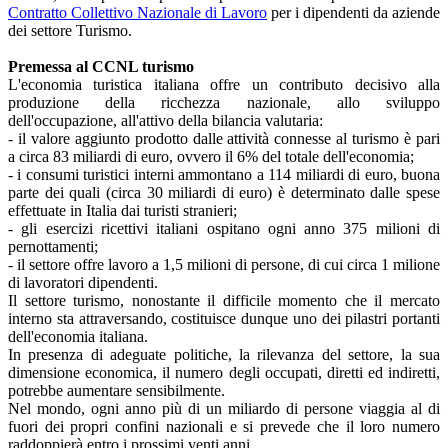
Contratto Collettivo Nazionale di Lavoro
per i dipendenti da aziende
dei settore Turismo.
Premessa al CCNL turismo
L'economia turistica italiana offre un contributo decisivo alla
produzione della ricchezza nazionale, allo sviluppo
dell'occupazione, all'attivo della bilancia valutaria:
- il valore aggiunto prodotto dalle attività connesse al turismo è pari
a circa 83 miliardi di euro, ovvero il 6% del totale dell'economia;
- i consumi turistici interni ammontano a 114 miliardi di euro, buona
parte dei quali (circa 30 miliardi di euro) è determinato dalle spese
effettuate in Italia dai turisti stranieri;
- gli esercizi ricettivi italiani ospitano ogni anno 375 milioni di
pernottamenti;
- il settore offre lavoro a 1,5 milioni di persone, di cui circa 1 milione
di lavoratori dipendenti.
Il settore turismo, nonostante il difficile momento che il mercato
interno sta attraversando, costituisce dunque uno dei pilastri portanti
dell'economia italiana.
In presenza di adeguate politiche, la rilevanza del settore, la sua
dimensione economica, il numero degli occupati, diretti ed indiretti,
potrebbe aumentare sensibilmente.
Nel mondo, ogni anno più di un miliardo di persone viaggia al di
fuori dei propri confini nazionali e si prevede che il loro numero
raddoppierà entro i prossimi venti anni.