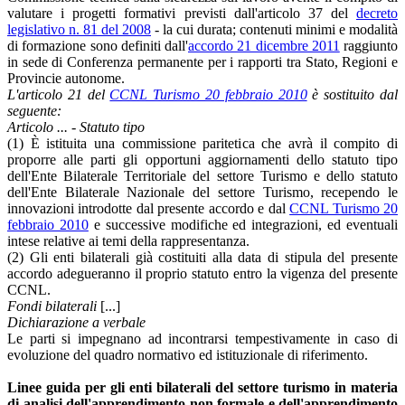
valutare i progetti formativi previsti dall'articolo 37 del
decreto
legislativo n. 81 del 2008
- la cui durata; contenuti minimi e modalità
di formazione sono definiti dall'
accordo 21 dicembre 2011
raggiunto
in sede di Conferenza permanente per i rapporti tra Stato, Regioni e
Provincie autonome.
L'articolo 21 del
CCNL Turismo 20 febbraio 2010
è sostituito dal
seguente:
Articolo ... - Statuto tipo
(1) È istituita una commissione paritetica che avrà il compito di
proporre alle parti gli opportuni aggiornamenti dello statuto tipo
dell'Ente Bilaterale Territoriale del settore Turismo e dello statuto
dell'Ente Bilaterale Nazionale del settore Turismo, recependo le
innovazioni introdotte dal presente accordo e dal
CCNL Turismo 20
febbraio 2010
e successive modifiche ed integrazioni, ed eventuali
intese relative ai temi della rappresentanza.
(2) Gli enti bilaterali già costituiti alla data di stipula del presente
accordo adegueranno il proprio statuto entro la vigenza del presente
CCNL.
Fondi bilaterali
[...]
Dichiarazione a verbale
Le parti si impegnano ad incontrarsi tempestivamente in caso di
evoluzione del quadro normativo ed istituzionale di riferimento.
Linee guida per gli enti bilaterali del settore turismo in materia
di analisi dell'apprendimento non formale e dell'apprendimento