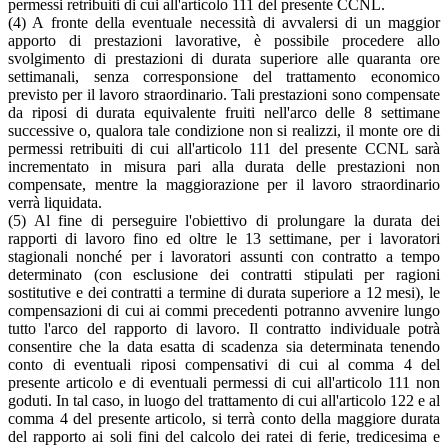
permessi retribuiti di cui all'articolo 111 del presente CCNL.
(4) A fronte della eventuale necessità di avvalersi di un maggior
apporto di prestazioni lavorative, è possibile procedere allo
svolgimento di prestazioni di durata superiore alle quaranta ore
settimanali, senza corresponsione del trattamento economico
previsto per il lavoro straordinario. Tali prestazioni sono compensate
da riposi di durata equivalente fruiti nell'arco delle 8 settimane
successive o, qualora tale condizione non si realizzi, il monte ore di
permessi retribuiti di cui all'articolo 111 del presente CCNL sarà
incrementato in misura pari alla durata delle prestazioni non
compensate, mentre la maggiorazione per il lavoro straordinario
verrà liquidata.
(5) Al fine di perseguire l'obiettivo di prolungare la durata dei
rapporti di lavoro fino ed oltre le 13 settimane, per i lavoratori
stagionali nonché per i lavoratori assunti con contratto a tempo
determinato (con esclusione dei contratti stipulati per ragioni
sostitutive e dei contratti a termine di durata superiore a 12 mesi), le
compensazioni di cui ai commi precedenti potranno avvenire lungo
tutto l'arco del rapporto di lavoro. Il contratto individuale potrà
consentire che la data esatta di scadenza sia determinata tenendo
conto di eventuali riposi compensativi di cui al comma 4 del
presente articolo e di eventuali permessi di cui all'articolo 111 non
goduti. In tal caso, in luogo del trattamento di cui all'articolo 122 e al
comma 4 del presente articolo, si terrà conto della maggiore durata
del rapporto ai soli fini del calcolo dei ratei di ferie, tredicesima e