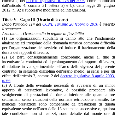
comma 2, del
decreto legislativo n. 276 del 2003
, come modificato
dall'articolo 4, comma 31, lettera a) e b), della legge 28 giugno
2012, n. 92 e successive modifiche ed integrazioni.
Titolo V - Capo III (Orario di lavoro)
Dopo l'articolo 114 del
CCNL Turismo 20 febbraio 2010
è inserito
il seguente:
Articolo ... - Orario medio in regime di flessibilità
(1) Le organizzazioni stipulanti si danno atto che l'andamento
altalenante ed irregolare della domanda turistica comporta difficoltà
per l'organizzazione del servizio ed induce il frazionamento della
durata dei rapporti di lavoro.
(2) Le parti conseguentemente concordano, anche al fine di
incentivare la continuità ed il prolungamento dei rapporti di lavoro,
di adottare in via sperimentale nell'arco della vigenza del presente
contratto, la seguente disciplina dell'orario medio, ai sensi e per gli
effetti dell'articolo 3, comma 2 del
decreto legislativo 8 aprile 2003,
n. 66
.
(3) A fronte della eventuale necessità di avvalersi di un minor
apporto di prestazioni lavorative, è possibile procedere allo
svolgimento di prestazioni di durata inferiore alle quaranta ore
settimanali, senza riduzioni della normale retribuzione mensile. Le
mancate prestazioni sono compensate da prestazioni di durata
equivalente svolte nell'arco delle 13 settimane successive o, qualora
tale condizione non si realizzi, sono detratte dal monte ore di