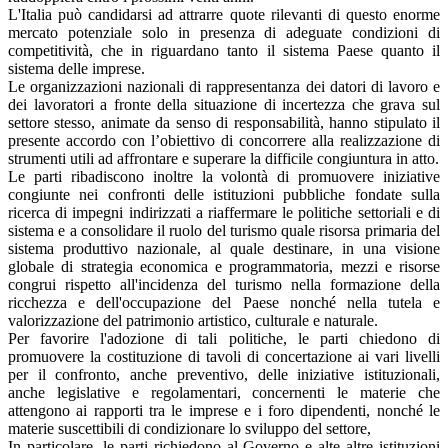
L'Italia può candidarsi ad attrarre quote rilevanti di questo enorme
mercato potenziale solo in presenza di adeguate condizioni di
competitività, che in riguardano tanto il sistema Paese quanto il
sistema delle imprese.
Le organizzazioni nazionali di rappresentanza dei datori di lavoro e
dei lavoratori a fronte della situazione di incertezza che grava sul
settore stesso, animate da senso di responsabilità, hanno stipulato il
presente accordo con l’obiettivo di concorrere alla realizzazione di
strumenti utili ad affrontare e superare la difficile congiuntura in atto.
Le parti ribadiscono inoltre la volontà di promuovere iniziative
congiunte nei confronti delle istituzioni pubbliche fondate sulla
ricerca di impegni indirizzati a riaffermare le politiche settoriali e di
sistema e a consolidare il ruolo del turismo quale risorsa primaria del
sistema produttivo nazionale, al quale destinare, in una visione
globale di strategia economica e programmatoria, mezzi e risorse
congrui rispetto all'incidenza del turismo nella formazione della
ricchezza e dell'occupazione del Paese nonché nella tutela e
valorizzazione del patrimonio artistico, culturale e naturale.
Per favorire l'adozione di tali politiche, le parti chiedono di
promuovere la costituzione di tavoli di concertazione ai vari livelli
per il confronto, anche preventivo, delle iniziative istituzionali,
anche legislative e regolamentari, concernenti le materie che
attengono ai rapporti tra le imprese e i foro dipendenti, nonché le
materie suscettibili di condizionare lo sviluppo del settore,
In particolare, le parti richiedono al Governo e alte altre istituzioni