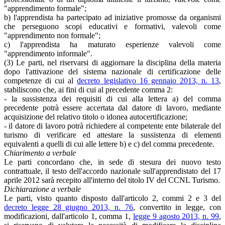
"apprendimento formale";
b) l'apprendista ha partecipato ad iniziative promosse da organismi
che perseguono scopi educativi e formativi, valevoli come
"apprendimento non formale";
c) l'apprendista ha maturato esperienze valevoli come
"apprendimento informale".
(3) Le parti, nel riservarsi di aggiornare la disciplina della materia
dopo l'attivazione del sistema nazionale di certificazione delle
competenze di cui al
decreto legislativo 16 gennaio 2013, n. 13
,
stabiliscono che, ai fini di cui al precedente comma 2:
- la sussistenza dei requisiti di cui alla lettera a) del comma
precedente potrà essere accertata dal datore di lavoro, mediante
acquisizione del relativo titolo o idonea autocertificazione;
- il datore di lavoro potrà richiedere al competente ente bilaterale del
turismo di verificare ed attestare la sussistenza di elementi
equivalenti a quelli di cui alle lettere b) e c) del comma precedente.
Chiarimento a verbale
Le parti concordano che, in sede di stesura dei nuovo testo
contrattuale, il testo dell'accordo nazionale sull'apprendistato del 17
aprile 2012 sarà recepito all'interno del titolo IV del CCNL Turismo.
Dichiarazione a verbale
Le parti, visto quanto disposto dall'articolo 2, commi 2 e 3 del
decreto legge 28 giugno 2013, n. 76
, convertito in legge, con
modificazioni, dall'articolo 1, comma 1,
legge 9 agosto 2013, n. 99
,