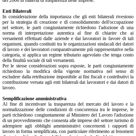
del 2006 in materia di trasparenza delle imprese.
Enti Bilaterali
In considerazione della importanza che gli enti bilaterali rivestono
per la strategia di creazione e dì consolidamento dell'occupazione
nel settore, le parti congiuntamente richiedono l'adozione di una
norma di interpretazione autentica al fine di chiarire che ai
versamenti effettuati dalle aziende e dai lavoratori in favore di tali
organismi, quando costituiti tra le organizzazioni sindacali dei datori
dì lavoro e dei lavoratori comparativamente più rappresentative nella
categoria, si applica un regime tributario agevolato che tenga conto
della finalità sociale di tali versamenti.
Per le stesse considerazioni sopra esposte, le parti congiuntamente
richiedono la modifica della vigente normativa nel senso di
escludere dalla retribuzione imponibile ai fini fiscali e contributivi la
contribuzione versata agli enti bilaterali dai lavoratori e dai datori di
lavoro.
Semplificazione amministrativa
Al fine di incentivare la trasparenza del mercato del lavoro e la
normalizzazione delle condizioni di concorrenza tra le imprese, le
parti richiedono congiuntamente al Ministero del Lavoro l'adozione
di un provvedimento che consenta alle imprese del settore turismo di
adempiere agli obblighi amministrativi concernenti i rapporti di
lavoro in forma semplificata, con particolare riferimento ai fenomeni