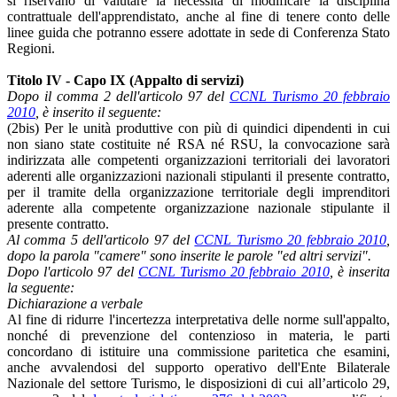
si riservano di valutare la necessità di modificare la disciplina
contrattuale dell'apprendistato, anche al fine di tenere conto delle
linee guida che potranno essere adottate in sede di Conferenza Stato
Regioni.
Titolo IV - Capo IX (Appalto di servizi)
Dopo il comma 2 dell'articolo 97 del
CCNL Turismo 20 febbraio
2010
, è inserito il seguente:
(2bis) Per le unità produttive con più di quindici dipendenti in cui
non siano state costituite né RSA né RSU, la convocazione sarà
indirizzata alle competenti organizzazioni territoriali dei lavoratori
aderenti alle organizzazioni nazionali stipulanti il presente contratto,
per il tramite della organizzazione territoriale degli imprenditori
aderente alla competente organizzazione nazionale stipulante il
presente contratto.
Al comma 5 dell'articolo 97 del
CCNL Turismo 20 febbraio 2010
,
dopo la parola "camere" sono inserite le parole "ed altri servizi".
Dopo l'articolo 97 del
CCNL Turismo 20 febbraio 2010
, è inserita
la seguente:
Dichiarazione a verbale
Al fine di ridurre l'incertezza interpretativa delle norme sull'appalto,
nonché di prevenzione del contenzioso in materia, le parti
concordano di istituire una commissione paritetica che esamini,
anche avvalendosi del supporto operativo dell'Ente Bilaterale
Nazionale del settore Turismo, le disposizioni di cui all’articolo 29,