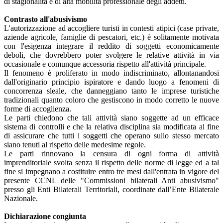
di stagionalità e di alta mobilità professionale degli addetti.
Contrasto all'abusivismo
L'autorizzazione ad accogliere turisti in contesti atipici (case private,
aziende agricole, famiglie di pescatori, etc.) è solitamente motivata
con l'esigenza integrare il reddito di soggetti economicamente
deboli, che dovrebbero poter svolgere le relative attività in via
occasionale e comunque accessoria rispetto all'attività principale.
Il fenomeno è proliferato in modo indiscriminato, allontanandosi
dall'originario principio ispiratore e dando luogo a fenomeni di
concorrenza sleale, che danneggiano tanto le imprese turistiche
tradizionali quanto coloro che gestiscono in modo corretto le nuove
forme di accoglienza.
Le parti chiedono che tali attività siano soggette ad un efficace
sistema di controlli e che la relativa disciplina sia modificata al fine
di assicurare che tutti i soggetti che operano sullo stesso mercato
siano tenuti al rispetto delle medesime regole.
Le parti rinnovano la censura di ogni forma di attività
imprenditoriale svolta senza il rispetto delle norme di legge ed a tal
fine si impegnano a costituire entro tre mesi dall'entrata in vigore del
presente CCNL delle "Commissioni bilaterali Anti abusivismo"
presso gli Enti Bilaterali Territoriali, coordinate dall’Ente Bilaterale
Nazionale.
Dichiarazione congiunta