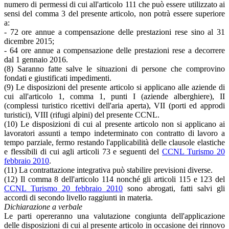
numero di permessi di cui all'articolo 111 che può essere utilizzato ai
sensi del comma 3 del presente articolo, non potrà essere superiore
a:
- 72 ore annue a compensazione delle prestazioni rese sino al 31
dicembre 2015;
- 64 ore annue a compensazione delle prestazioni rese a decorrere
dal 1 gennaio 2016.
(8) Saranno fatte salve le situazioni di persone che comprovino
fondati e giustificati impedimenti.
(9) Le disposizioni del presente articolo si applicano alle aziende di
cui all'articolo 1, comma 1, punti I (aziende alberghiere), II
(complessi turistico ricettivi dell'aria aperta), VII (porti ed approdi
turistici), VIII (rifugi alpini) del presente CCNL.
(10) Le disposizioni di cui al presente articolo non si applicano ai
lavoratori assunti a tempo indeterminato con contratto di lavoro a
tempo parziale, fermo restando l'applicabilità delle clausole elastiche
e flessibili di cui agli articoli 73 e seguenti del
CCNL Turismo 20
febbraio 2010
.
(11) La contrattazione integrativa può stabilire previsioni diverse.
(12) Il comma 8 dell'articolo 114 nonché gli articoli 115 e 123 del
CCNL Turismo 20 febbraio 2010
sono abrogati, fatti salvi gli
accordi di secondo livello raggiunti in materia.
Dichiarazione a verbale
Le parti opereranno una valutazione congiunta dell'applicazione
delle disposizioni di cui al presente articolo in occasione dei rinnovo