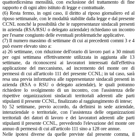
quattordicesima mensilità, con esclusione del trattamento di fine
rapporto e di ogni altro istituto di legge e contrattuale.
(6) Resta fermo, in ogni caso, il diritto al riposo giornaliero ed al
riposo settimanale, con le modalità stabilite dalla legge e dal presente
CCNL nonché la possibilità che le rappresentanze sindacali presenti
in azienda (RSA/RSU o delegato aziendale) richiedano un incontro
per l'esame congiunto delle eventuali problematiche applicative.
(7) Il numero massimo di settimane di cui ai precedenti commi 3 e 4
può essere elevato sino a:
a) 26 settimane, con riduzione dell'orario di lavoro pari a 30 minuti
per ogni settimana effettivamente utilizzata in aggiunta alle 13
settimane, da riconoscersi ai lavoratori interessati dall'effettiva
applicazione del meccanismo, ad incremento del monte ore di
permessi di cui all'articolo 111 del presente CCNL; in tal caso, sarà
resa una previa informativa alle rappresentanze sindacali presenti in
azienda (RSA o RSU o delegato aziendale), le quali potranno
richiedere lo svolgimento di un incontro, con l'assistenza delle
rispettive organizzazioni sindacali territoriali aderenti alle parti
stipulanti il presente CCNL, finalizzato al raggiungimento di intese;
b) 52 settimane, previo accordo, da definirsi in sede aziendale,
interaziendale o territoriale, con l’assistenza delle organizzazioni
territoriali dei datori di lavoro e dei lavoratori aderenti alle parti
stipulanti il presente CCNL, prevedendo l'elevazione del monte ore
annuo di permessi di cui all'articolo 111 sino a 128 ore annue.
Nelle ipotesi diverse da quelle previste dal presente comma, il