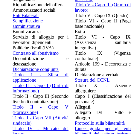
Riqualificazione dell'offerta
Titolo V - Capo III (Orario di
Ammortizzatori sociali
lavoro)
Enti Bilaterali
Titolo V - Capo IX (Quadri)
Semplificazione
Titolo VI - Capo II (Paga
amministrativa
base nazionale)
Buoni vacanza
Extra
Servizio di alloggio per i
Titolo VI - Capo IX
lavoratori dipendenti
(Assistenza sanitaria
Politiche fiscali (IVA)
integrativa)
Contrasto all'abusivismo
Titolo IX (Vigenza
Decontribuzione e
contrattuale)
detassazione
Articolo 199 - Decorrenza e
Dichiarazione congiunta
durata
Titolo 1 - Sfera di
Dichiarazione a verbale
applicazione
Stesura del CCNL
Titolo II - Capo I (Diritti di
Titolo X - Aziende
informazione)
alberghiere
Titolo II - Capo III (Secondo
Capo I (Classificazione del
livello di contrattazione)
personale)
Titolo II - Capo V
Allegati
(Formazione)
Allegato D/l - Vitto e
Titolo II - Capo VII (Attività
alloggio
sindacale)
Protocollo sulla bilateralità
Titolo IV - Mercato del
Linee guida per gli enti
lavoro
bilaterali del settore turismo