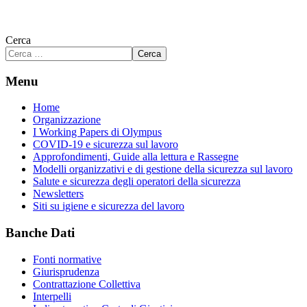
Cerca
Cerca
Menu
Home
Organizzazione
I Working Papers di Olympus
COVID-19 e sicurezza sul lavoro
Approfondimenti, Guide alla lettura e Rassegne
Modelli organizzativi e di gestione della sicurezza sul lavoro
Salute e sicurezza degli operatori della sicurezza
Newsletters
Siti su igiene e sicurezza del lavoro
Banche Dati
Fonti normative
Giurisprudenza
Contrattazione Collettiva
Interpelli