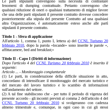
Le parti stipulanti convengono sulla necessità di contrastare
fenomeni di dumping contrattuale. Pertanto convengono che
qualsiasi riduzione di oneri o qualsiasi trattamento di miglior favore
che una delle parti stipulanti il presente contratto dovesse concedere
posteriormente alla stipula del presente Contratto ad una qualsiasi
altra Organizzazione, è automaticamente esteso anche alle partì
stipulanti il presente contratto.
Titolo 1 - Sfera di applicazione
All'articolo 1, comma 1, punto I, lettera a) del
CCNL Turismo 20
febbraio 2010
, dopo la parola «locande» sono inserite le parole «,
affittacamere, bed and breakfast;»
Titolo II - Capo I (Diritti di informazione)
Dopo l'articolo 4 del
CCNL Turismo 20 febbraio 2010
è inserito il
seguente:
Articolo ... - Monitoraggio congiunturale
(1) Le parti, in considerazione della difficile situazione in atto,
concordano di intensificare il monitoraggio del mercato turistico e
del mercato del lavoro turistico e lo scambio di informazioni
sull'andamento del settore.
(2) A tal fine stabiliscono che - per tutto il periodo di vigenza del
presente accordo - gli incontri previsti al comma 2 dell'articolo 4 del
CCNL Turismo 20 febbraio 2010
si svolgeranno con cadenza
almeno trimestrale e, comunque, in ogni caso in cui gli stessi