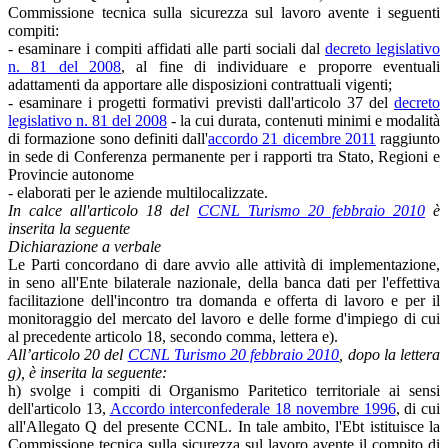
Commissione tecnica sulla sicurezza sul lavoro avente i seguenti
compiti:
- esaminare i compiti affidati alle parti sociali dal
decreto legislativo
n. 81 del 2008
, al fine di individuare e proporre eventuali
adattamenti da apportare alle disposizioni contrattuali vigenti;
- esaminare i progetti formativi previsti dall'articolo 37 del
decreto
legislativo n. 81 del 2008
- la cui durata, contenuti minimi e modalità
di formazione sono definiti dall'
accordo 21 dicembre 2011
raggiunto
in sede di Conferenza permanente per i rapporti tra Stato, Regioni e
Provincie autonome
- elaborati per le aziende multilocalizzate.
In calce all'articolo 18 del
CCNL Turismo 20 febbraio 2010
è
inserita la seguente
Dichiarazione a verbale
Le Parti concordano di dare avvio alle attività di implementazione,
in seno all'Ente bilaterale nazionale, della banca dati per l'effettiva
facilitazione dell'incontro tra domanda e offerta di lavoro e per il
monitoraggio del mercato del lavoro e delle forme d'impiego di cui
al precedente articolo 18, secondo comma, lettera e).
All’articolo 20 del
CCNL Turismo 20 febbraio 2010
, dopo la lettera
g), è inserita la seguente:
h) svolge i compiti di Organismo Paritetico territoriale ai sensi
dell'articolo 13,
Accordo interconfederale 18 novembre 1996
, di cui
all'Allegato Q del presente CCNL. In tale ambito, l'Ebt istituisce la
Commissione tecnica sulla sicurezza sul lavoro avente il compito di