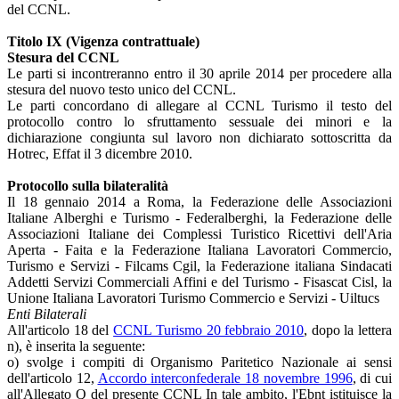
del CCNL.
Titolo IX (Vigenza contrattuale)
Stesura del CCNL
Le parti si incontreranno entro il 30 aprile 2014 per procedere alla
stesura del nuovo testo unico del CCNL.
Le parti concordano di allegare al CCNL Turismo il testo del
protocollo contro lo sfruttamento sessuale dei minori e la
dichiarazione congiunta sul lavoro non dichiarato sottoscritta da
Hotrec, Effat il 3 dicembre 2010.
Protocollo sulla bilateralità
Il 18 gennaio 2014 a Roma, la Federazione delle Associazioni
Italiane Alberghi e Turismo - Federalberghi, la Federazione delle
Associazioni Italiane dei Complessi Turistico Ricettivi dell'Aria
Aperta - Faita e la Federazione Italiana Lavoratori Commercio,
Turismo e Servizi - Filcams Cgil, la Federazione italiana Sindacati
Addetti Servizi Commerciali Affini e del Turismo - Fisascat Cisl, la
Unione Italiana Lavoratori Turismo Commercio e Servizi - Uiltucs
Enti Bilaterali
All'articolo 18 del
CCNL Turismo 20 febbraio 2010
, dopo la lettera
n), è inserita la seguente:
o) svolge i compiti di Organismo Paritetico Nazionale ai sensi
dell'articolo 12,
Accordo interconfederale 18 novembre 1996
, di cui
all'Allegato Q del presente CCNL In tale ambito, l'Ebnt istituisce la