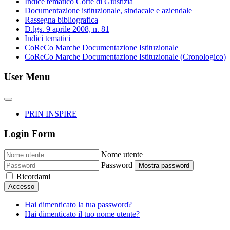
Indice tematico Corte di Giustizia
Documentazione istituzionale, sindacale e aziendale
Rassegna bibliografica
D.lgs. 9 aprile 2008, n. 81
Indici tematici
CoReCo Marche Documentazione Istituzionale
CoReCo Marche Documentazione Istituzionale (Cronologico)
User Menu
PRIN INSPIRE
Login Form
Nome utente
Password
Mostra password
Ricordami
Accesso
Hai dimenticato la tua password?
Hai dimenticato il tuo nome utente?