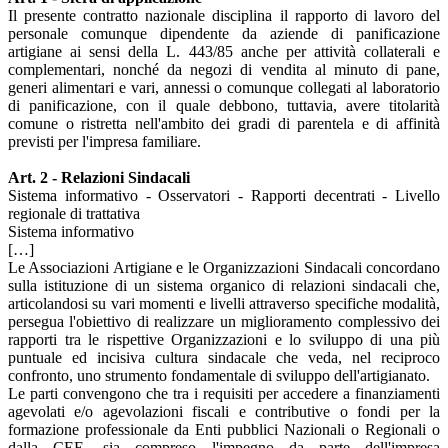
Il presente contratto nazionale disciplina il rapporto di lavoro del
personale comunque dipendente da aziende di panificazione
artigiane ai sensi della L. 443/85 anche per attività collaterali e
complementari, nonché da negozi di vendita al minuto di pane,
generi alimentari e vari, annessi o comunque collegati al laboratorio
di panificazione, con il quale debbono, tuttavia, avere titolarità
comune o ristretta nell'ambito dei gradi di parentela e di affinità
previsti per l'impresa familiare.
Art. 2 - Relazioni Sindacali
Sistema informativo - Osservatori - Rapporti decentrati - Livello
regionale di trattativa
Sistema informativo
[…]
Le Associazioni Artigiane e le Organizzazioni Sindacali concordano
sulla istituzione di un sistema organico di relazioni sindacali che,
articolandosi su vari momenti e livelli attraverso specifiche modalità,
persegua l'obiettivo di realizzare un miglioramento complessivo dei
rapporti tra le rispettive Organizzazioni e lo sviluppo di una più
puntuale ed incisiva cultura sindacale che veda, nel reciproco
confronto, uno strumento fondamentale di sviluppo dell'artigianato.
Le parti convengono che tra i requisiti per accedere a finanziamenti
agevolati e/o agevolazioni fiscali e contributive o fondi per la
formazione professionale da Enti pubblici Nazionali o Regionali o
dalla CEE, sia compreso l'impegno da parte dell'impresa