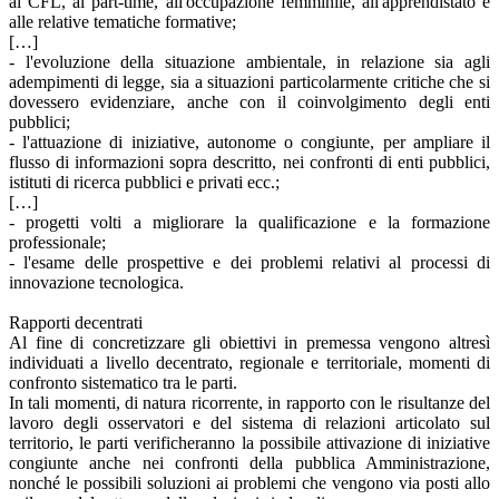
ai CFL, al part-time, all'occupazione femminile, all'apprendistato e
alle relative tematiche formative;
[…]
- l'evoluzione della situazione ambientale, in relazione sia agli
adempimenti di legge, sia a situazioni particolarmente critiche che si
dovessero evidenziare, anche con il coinvolgimento degli enti
pubblici;
- l'attuazione di iniziative, autonome o congiunte, per ampliare il
flusso di informazioni sopra descritto, nei confronti di enti pubblici,
istituti di ricerca pubblici e privati ecc.;
[…]
- progetti volti a migliorare la qualificazione e la formazione
professionale;
- l'esame delle prospettive e dei problemi relativi al processi di
innovazione tecnologica.
Rapporti decentrati
Al fine di concretizzare gli obiettivi in premessa vengono altresì
individuati a livello decentrato, regionale e territoriale, momenti di
confronto sistematico tra le parti.
In tali momenti, di natura ricorrente, in rapporto con le risultanze del
lavoro degli osservatori e del sistema di relazioni articolato sul
territorio, le parti verificheranno la possibile attivazione di iniziative
congiunte anche nei confronti della pubblica Amministrazione,
nonché le possibili soluzioni ai problemi che vengono via posti allo