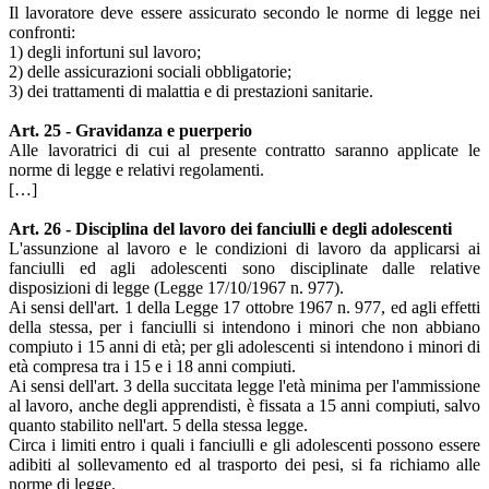
Il lavoratore deve essere assicurato secondo le norme di legge nei
confronti:
1) degli infortuni sul lavoro;
2) delle assicurazioni sociali obbligatorie;
3) dei trattamenti di malattia e di prestazioni sanitarie.
Art. 25 - Gravidanza e puerperio
Alle lavoratrici di cui al presente contratto saranno applicate le
norme di legge e relativi regolamenti.
[…]
Art. 26 - Disciplina del lavoro dei fanciulli e degli adolescenti
L'assunzione al lavoro e le condizioni di lavoro da applicarsi ai
fanciulli ed agli adolescenti sono disciplinate dalle relative
disposizioni di legge (Legge 17/10/1967 n. 977).
Ai sensi dell'art. 1 della Legge 17 ottobre 1967 n. 977, ed agli effetti
della stessa, per i fanciulli si intendono i minori che non abbiano
compiuto i 15 anni di età; per gli adolescenti si intendono i minori di
età compresa tra i 15 e i 18 anni compiuti.
Ai sensi dell'art. 3 della succitata legge l'età minima per l'ammissione
al lavoro, anche degli apprendisti, è fissata a 15 anni compiuti, salvo
quanto stabilito nell'art. 5 della stessa legge.
Circa i limiti entro i quali i fanciulli e gli adolescenti possono essere
adibiti al sollevamento ed al trasporto dei pesi, si fa richiamo alle
norme di legge.