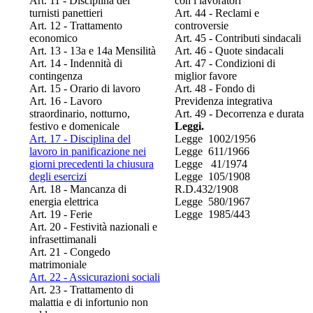
Art. 11 - Disciplina dei
con i lavoratori
turnisti panettieri
Art. 44 - Reclami e
Art. 12 - Trattamento
controversie
economico
Art. 45 - Contributi sindacali
Art. 13 - 13a e 14a Mensilità
Art. 46 - Quote sindacali
Art. 14 - Indennità di
Art. 47 - Condizioni di
contingenza
miglior favore
Art. 15 - Orario di lavoro
Art. 48 - Fondo di
Art. 16 - Lavoro
Previdenza integrativa
straordinario, notturno,
Art. 49 - Decorrenza e durata
festivo e domenicale
Leggi.
Art. 17 - Disciplina del
Legge 1002/1956
lavoro in panificazione nei
Legge 611/1966
giorni precedenti la chiusura
Legge 41/1974
degli esercizi
Legge 105/1908
Art. 18 - Mancanza di
R.D.432/1908
energia elettrica
Legge 580/1967
Art. 19 - Ferie
Legge 1985/443
Art. 20 - Festività nazionali e
infrasettimanali
Art. 21 - Congedo
matrimoniale
Art. 22 - Assicurazioni sociali
Art. 23 - Trattamento di
malattia e di infortunio non