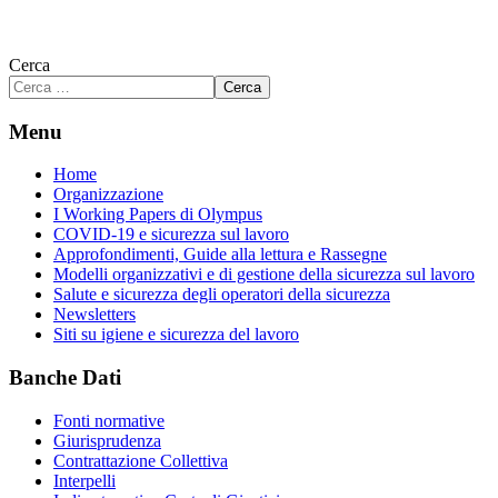
Cerca
Cerca
Menu
Home
Organizzazione
I Working Papers di Olympus
COVID-19 e sicurezza sul lavoro
Approfondimenti, Guide alla lettura e Rassegne
Modelli organizzativi e di gestione della sicurezza sul lavoro
Salute e sicurezza degli operatori della sicurezza
Newsletters
Siti su igiene e sicurezza del lavoro
Banche Dati
Fonti normative
Giurisprudenza
Contrattazione Collettiva
Interpelli