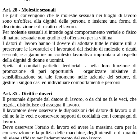
Art. 28 - Molestie sessuali
Le parti convengono che le molestie sessuali nei luoghi di lavoro
sono un'offesa alla dignità della persona e insieme una forma di
discriminazione e di ricatto nel lavoro.
Per molestie sessuali si intende ogni comportamento verbale o fisico
di natura sessuale non gradito ed offensivo per la vittima.
I datori di lavoro hanno il dovere di adottare tutte le misure utili a
preservare le lavoratrici e i lavoratori dal rischio di molestie e ricatti
sessuali, e a garantire un contesto lavorativo improntato al rispetto
della dignità di donne e uomini.
Spetta ai comitati paritetici territoriali - nella loro funzione di
promozione di pari opportunità - organizzare iniziative di
sensibilizzazione su tale fenomeno nelle aziende del settore, di
gestire i singoli casi ed individuare comportamenti e percorsi.
Art. 35 - Diritti e doveri
Il personale dipende dal datore di lavoro, o da chi ne fa le veci, che
regola, distribuisce ed assegna il lavoro.
Il lavoratore deve osservare le disposizioni del datore di lavoro o di
chi ne fa le veci e conservare rapporti di cordialità con i compagni di
lavoro.
Deve osservare l'orario di lavoro ed avere la massima cura per la
conservazione e la pulizia delle macchine, degli utensili e di quanto
gli viene affidato per l'adempimento del suo lavoro.