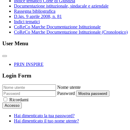
Indice tematico Corte di Giustizia
Documentazione istituzionale, sindacale e aziendale
Rassegna bibliografica
D.lgs. 9 aprile 2008, n. 81
Indici tematici
CoReCo Marche Documentazione Istituzionale
CoReCo Marche Documentazione Istituzionale (Cronologico)
User Menu
PRIN INSPIRE
Login Form
Nome utente
Password
Mostra password
Ricordami
Accesso
Hai dimenticato la tua password?
Hai dimenticato il tuo nome utente?