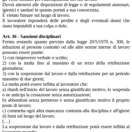
Dovrà attenersi alle disposizioni di legge o di regolamenti annonari,
igienici e sanitari in quanto portati a sua conoscenza.
É vietato fumare sul luogo di lavoro.
Il lavoratore risponderà delle perdite e degli eventuali danni che
siano imputabili a sua colpa o dolo.
Art. 36 - Sanzioni disciplinari
Fermo restando quanto previsto dalla legge 20/5/1970 n. 300, le
infrazioni al presente contratto od alle altre norme interne di lavoro
possono essere punite:
1) con rimprovero verbale o scritto;
2) con la multa fino al massimo di un terzo della retribuzione
giornaliera;
3) con la sospensione dal lavoro e dalla retribuzione per un periodo
massimo di due giorni;
La multa potrà essere inflitta al lavoratore che:
a) ritardi nell'inizio del lavoro senza giustificato motivo, lo sospenda
o ne anticipi la cessazione senza autorizzazione;
b) abbandoni senza permesso e senza giustificato motivo il proprio
posto di lavoro;
c) commetta ogni altra mancanza contraria alla disciplina e all'igiene
d) fumi sul luogo del lavoro.
[…]
La sospensione dai lavoro e dalla retribuzione potrà essere inflitta al
lavoratore quando: