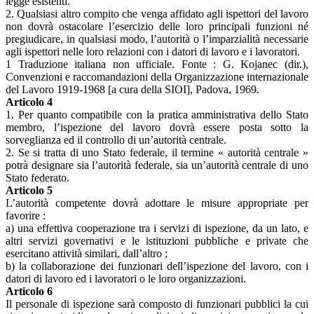
legge esistenti.
2. Qualsiasi altro compito che venga affidato agli ispettori del lavoro
non dovrà ostacolare l’esercizio delle loro principali funzioni né
pregiudicare, in qualsiasi modo, l’autorità o l’imparzialità necessarie
agli ispettori nelle loro relazioni con i datori di lavoro e i lavoratori.
1 Traduzione italiana non ufficiale. Fonte : G. Kojanec (dir.),
Convenzioni e raccomandazioni della Organizzazione internazionale
del Lavoro 1919-1968 [a cura della SIOI], Padova, 1969.
Articolo 4
1. Per quanto compatibile con la pratica amministrativa dello Stato
membro, l’ispezione del lavoro dovrà essere posta sotto la
sorveglianza ed il controllo di un’autorità centrale.
2. Se si tratta di uno Stato federale, il termine « autorità centrale »
potrà designare sia l’autorità federale, sia un’autorità centrale di uno
Stato federato.
Articolo 5
L’autorità competente dovrà adottare le misure appropriate per
favorire :
a) una effettiva cooperazione tra i servizi di ispezione, da un lato, e
altri servizi governativi e le istituzioni pubbliche e private che
esercitano attività similari, dall’altro ;
b) la collaborazione dei funzionari dell’ispezione del lavoro, con i
datori di lavoro ed i lavoratori o le loro organizzazioni.
Articolo 6
Il personale di ispezione sarà composto di funzionari pubblici la cui