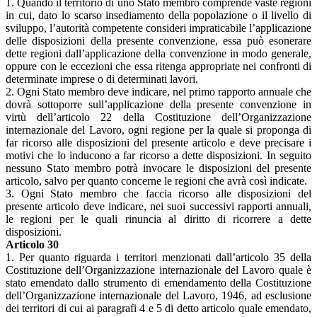
1. Quando il territorio di uno Stato membro comprende vaste regioni
in cui, dato lo scarso insediamento della popolazione o il livello di
sviluppo, l’autorità competente consideri impraticabile l’applicazione
delle disposizioni della presente convenzione, essa può esonerare
dette regioni dall’applicazione della convenzione in modo generale,
oppure con le eccezioni che essa ritenga appropriate nei confronti di
determinate imprese o di determinati lavori.
2. Ogni Stato membro deve indicare, nel primo rapporto annuale che
dovrà sottoporre sull’applicazione della presente convenzione in
virtù dell’articolo 22 della Costituzione dell’Organizzazione
internazionale del Lavoro, ogni regione per la quale si proponga di
far ricorso alle disposizioni del presente articolo e deve precisare i
motivi che lo inducono a far ricorso a dette disposizioni. In seguito
nessuno Stato membro potrà invocare le disposizioni del presente
articolo, salvo per quanto concerne le regioni che avrà così indicate.
3. Ogni Stato membro che faccia ricorso alle disposizioni del
presente articolo deve indicare, nei suoi successivi rapporti annuali,
le regioni per le quali rinuncia al diritto di ricorrere a dette
disposizioni.
Articolo 30
1. Per quanto riguarda i territori menzionati dall’articolo 35 della
Costituzione dell’Organizzazione internazionale del Lavoro quale è
stato emendato dallo strumento di emendamento della Costituzione
dell’Organizzazione internazionale del Lavoro, 1946, ad esclusione
dei territori di cui ai paragrafi 4 e 5 di detto articolo quale emendato,