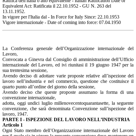
Ratifica dell'Italia o atto equivalente - Italian Ratification Date or
Equivalent Act: Ratificata il 22.10.1952 - GU N. 263 del
13.11.1952.
In vigore per l'Italia dal - In Force for Italy Since: 22.10.1953
Vigore internazionale - Date of coming into force: 07.04.1950
La Conferenza generale dell’Organizzazione internazionale del
Lavoro,
Convocata a Ginevra dal Consiglio di amministrazione dell’Ufficio
internazionale del Lavoro, ed ivi riunitasi il 19 giugno 1947 per la
sua trentesima sessione,
Avendo deciso di adottare varie proposte relative all’ispezione del
lavoro nell’industria e nel commercio, questione che costituisce il
quarto punto all’ordine del giorno della sessione,
Avendo deciso che queste proposte assumano la forma di una
convenzione internazionale,
adotta, oggi undici luglio millenovecentoquarantasette, la seguente
convenzione, che sarà denominata Convenzione sull’ispezione del
lavoro, 1947.
PARTE I - ISPEZIONE DEL LAVORO NELL’INDUSTRIA
Articolo 1
Ogni Stato membro dell’Organizzazione internazionale del Lavoro
per il quale sia in vigore la presente convenzione deve mantenere un