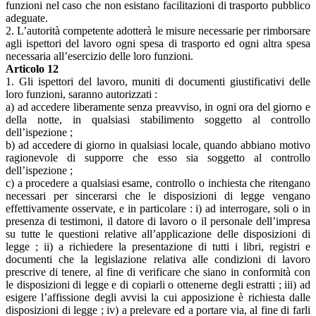
funzioni nel caso che non esistano facilitazioni di trasporto pubblico
adeguate.
2. L’autorità competente adotterà le misure necessarie per rimborsare
agli ispettori del lavoro ogni spesa di trasporto ed ogni altra spesa
necessaria all’esercizio delle loro funzioni.
Articolo 12
1. Gli ispettori del lavoro, muniti di documenti giustificativi delle
loro funzioni, saranno autorizzati :
a) ad accedere liberamente senza preavviso, in ogni ora del giorno e
della notte, in qualsiasi stabilimento soggetto al controllo
dell’ispezione ;
b) ad accedere di giorno in qualsiasi locale, quando abbiano motivo
ragionevole di supporre che esso sia soggetto al controllo
dell’ispezione ;
c) a procedere a qualsiasi esame, controllo o inchiesta che ritengano
necessari per sincerarsi che le disposizioni di legge vengano
effettivamente osservate, e in particolare : i) ad interrogare, soli o in
presenza di testimoni, il datore di lavoro o il personale dell’impresa
su tutte le questioni relative all’applicazione delle disposizioni di
legge ; ii) a richiedere la presentazione di tutti i libri, registri e
documenti che la legislazione relativa alle condizioni di lavoro
prescrive di tenere, al fine di verificare che siano in conformità con
le disposizioni di legge e di copiarli o ottenerne degli estratti ; iii) ad
esigere l’affissione degli avvisi la cui apposizione è richiesta dalle
disposizioni di legge ; iv) a prelevare ed a portare via, al fine di farli