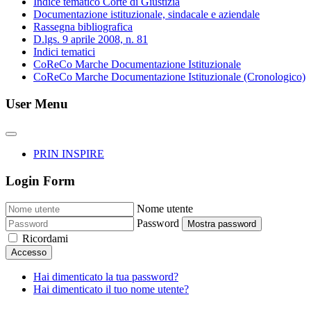
Indice tematico Corte di Giustizia
Documentazione istituzionale, sindacale e aziendale
Rassegna bibliografica
D.lgs. 9 aprile 2008, n. 81
Indici tematici
CoReCo Marche Documentazione Istituzionale
CoReCo Marche Documentazione Istituzionale (Cronologico)
User Menu
PRIN INSPIRE
Login Form
Nome utente
Password
Mostra password
Ricordami
Accesso
Hai dimenticato la tua password?
Hai dimenticato il tuo nome utente?