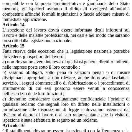
compatibile con la prassi amministrativa e giudiziaria dello Stato
membro, gli ispettori avranno il diritto di rivolgersi all’autorità
competente affinché formuli ingiunzioni o faccia adottare misure di
immediata applicazione.
Articolo 14
L’ispezione del lavoro dovrà essere informata degli infortuni sul
lavoro e delle malattie professionali, nei casi e nel modo che saranno
prescritti dalla legislazione nazionale.
Articolo 15
Fatta riserva delle eccezioni che la legislazione nazionale potrebbe
prevedere, gli ispettori del lavoro :
a) non dovranno avere interessi di qualsiasi genere, diretti o indiretti,
nelle imprese poste sotto il loro controllo ;
b) saranno obbligati, sotto pena di sanzioni penali o di misure
disciplinari appropriate, a non rilevare, anche dopo aver lasciato il
servizio, i segreti commerciali o di fabbricazione o i procedimenti di
sfruttamento di cui essi possono essere venuti a conoscenza
nell’esercizio delle loro funzioni ;
c) dovranno considerare assolutamente confidenziale l’origine di
qualsiasi reclamo che segnali loro un difetto nelle installazioni o
un’infrazione alle disposizioni di legge e dovranno astenersi dal
rivelare al datore di lavoro o al suo rappresentante che la visita di
ispezione è stata effettuata in seguito ad un reclamo.
Articolo 16
Gli stabilimenti dovranno essere ispezionati con la frequenza e la