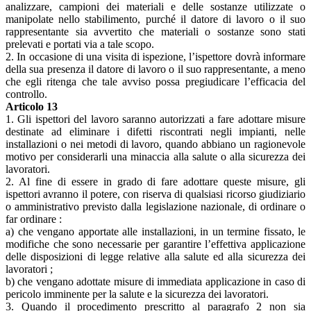
analizzare, campioni dei materiali e delle sostanze utilizzate o
manipolate nello stabilimento, purché il datore di lavoro o il suo
rappresentante sia avvertito che materiali o sostanze sono stati
prelevati e portati via a tale scopo.
2. In occasione di una visita di ispezione, l’ispettore dovrà informare
della sua presenza il datore di lavoro o il suo rappresentante, a meno
che egli ritenga che tale avviso possa pregiudicare l’efficacia del
controllo.
Articolo 13
1. Gli ispettori del lavoro saranno autorizzati a fare adottare misure
destinate ad eliminare i difetti riscontrati negli impianti, nelle
installazioni o nei metodi di lavoro, quando abbiano un ragionevole
motivo per considerarli una minaccia alla salute o alla sicurezza dei
lavoratori.
2. Al fine di essere in grado di fare adottare queste misure, gli
ispettori avranno il potere, con riserva di qualsiasi ricorso giudiziario
o amministrativo previsto dalla legislazione nazionale, di ordinare o
far ordinare :
a) che vengano apportate alle installazioni, in un termine fissato, le
modifiche che sono necessarie per garantire l’effettiva applicazione
delle disposizioni di legge relative alla salute ed alla sicurezza dei
lavoratori ;
b) che vengano adottate misure di immediata applicazione in caso di
pericolo imminente per la salute e la sicurezza dei lavoratori.
3. Quando il procedimento prescritto al paragrafo 2 non sia