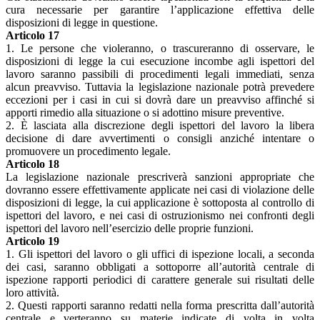
cura necessarie per garantire l’applicazione effettiva delle
disposizioni di legge in questione.
Articolo 17
1. Le persone che violeranno, o trascureranno di osservare, le
disposizioni di legge la cui esecuzione incombe agli ispettori del
lavoro saranno passibili di procedimenti legali immediati, senza
alcun preavviso. Tuttavia la legislazione nazionale potrà prevedere
eccezioni per i casi in cui si dovrà dare un preavviso affinché si
apporti rimedio alla situazione o si adottino misure preventive.
2. È lasciata alla discrezione degli ispettori del lavoro la libera
decisione di dare avvertimenti o consigli anziché intentare o
promuovere un procedimento legale.
Articolo 18
La legislazione nazionale prescriverà sanzioni appropriate che
dovranno essere effettivamente applicate nei casi di violazione delle
disposizioni di legge, la cui applicazione è sottoposta al controllo di
ispettori del lavoro, e nei casi di ostruzionismo nei confronti degli
ispettori del lavoro nell’esercizio delle proprie funzioni.
Articolo 19
1. Gli ispettori del lavoro o gli uffici di ispezione locali, a seconda
dei casi, saranno obbligati a sottoporre all’autorità centrale di
ispezione rapporti periodici di carattere generale sui risultati delle
loro attività.
2. Questi rapporti saranno redatti nella forma prescritta dall’autorità
centrale e verteranno su materie indicate di volta in volta