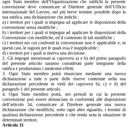
ogni Stato membro dell’Organizzazione che ratifichi la presente
convenzione deve comunicare al Direttore generale dell’Ufficio
internazionale del Lavoro, nel più breve termine possibile dopo la
sua ratifica, una dichiarazione che indichi :
a) i territori per i quali si impegna ad applicare le disposizioni della
convenzione senza modifiche ;
b) i territori per i quali si impegna ad applicare le disposizioni della
Convenzione con modifiche, ed il contenuto di tali modifiche ;
c) i territori nei cui confronti la convenzione non è applicabile e, in
questi casi, le ragioni per le quali essa è inapplicabile ;
d) i territori per i quali si riserva una decisione.
2. Gli impegni menzionati ai capoversi a) e b) del primo paragrafo
del presente articolo saranno considerati parte integrante della
ratifica e produrranno i medesimi effetti.
3. Ogni Stato membro potrà rinunciare mediante una nuova
dichiarazione a tutte o parte delle riserve contenute nella sua
dichiarazione precedente in virtù dei capoversi b), c) e d) del
paragrafo 1 del presente articolo.
4. Ogni Stato membro potrà, nei periodi in cui la presente
convenzione può essere denunciata in conformità alle disposizioni
dell’articolo 34, comunicare al Direttore generale una nuova
dichiarazione che modifichi, sotto ogni altro riguardo, i termini di
qualsiasi dichiarazione precedente e che renda nota la situazione di
determinati territori.
Articolo 31