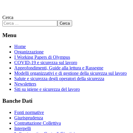
Cerca
Cerca
Menu
Home
Organizzazione
I Working Papers di Olympus
COVID-19 e sicurezza sul lavoro
Approfondimenti, Guide alla lettura e Rassegne
Modelli organizzativi e di gestione della sicurezza sul lavoro
Salute e sicurezza degli operatori della sicurezza
Newsletters
Siti su igiene e sicurezza del lavoro
Banche Dati
Fonti normative
Giurisprudenza
Contrattazione Collettiva
Interpelli