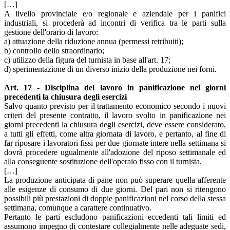
[…]
A livello provinciale e/o regionale e aziendale per i panifici
industriali, si procederà ad incontri di verifica tra le parti sulla
gestione dell'orario di lavoro:
a) attuazione della riduzione annua (permessi retribuiti);
b) controllo dello straordinario;
c) utilizzo della figura del turnista in base all'art. 17;
d) sperimentazione di un diverso inizio della produzione nei forni.
Art. 17 - Disciplina del lavoro in panificazione nei giorni
precedenti la chiusura degli esercizi
Salvo quanto previsto per il trattamento economico secondo i nuovi
criteri del presente contratto, il lavoro svolto in panificazione nei
giorni precedenti la chiusura degli esercizi, deve essere considerato,
a tutti gli effetti, come altra giornata di lavoro, e pertanto, al fine di
far riposare i lavoratori fissi per due giornate intere nella settimana si
dovrà procedere ugualmente all'adozione del riposo settimanale ed
alla conseguente sostituzione dell'operaio fisso con il turnista.
[…]
La produzione anticipata di pane non può superare quella afferente
alle esigenze di consumo di due giorni. Del pari non si ritengono
possibili più prestazioni di doppie panificazioni nel corso della stessa
settimana, comunque a carattere continuativo.
Pertanto le parti escludono panificazioni eccedenti tali limiti ed
assumono impegno di contestare collegialmente nelle adeguate sedi,