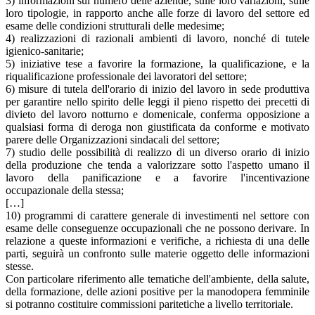
3) informazioni sul numero delle aziende, sulle loro variazioni, sulle
loro tipologie, in rapporto anche alle forze di lavoro del settore ed
esame delle condizioni strutturali delle medesime;
4) realizzazioni di razionali ambienti di lavoro, nonché di tutele
igienico-sanitarie;
5) iniziative tese a favorire la formazione, la qualificazione, e la
riqualificazione professionale dei lavoratori del settore;
6) misure di tutela dell'orario di inizio del lavoro in sede produttiva
per garantire nello spirito delle leggi il pieno rispetto dei precetti di
divieto del lavoro notturno e domenicale, conferma opposizione a
qualsiasi forma di deroga non giustificata da conforme e motivato
parere delle Organizzazioni sindacali del settore;
7) studio delle possibilità di realizzo di un diverso orario di inizio
della produzione che tenda a valorizzare sotto l'aspetto umano il
lavoro della panificazione e a favorire l'incentivazione
occupazionale della stessa;
[…]
10) programmi di carattere generale di investimenti nel settore con
esame delle conseguenze occupazionali che ne possono derivare. In
relazione a queste informazioni e verifiche, a richiesta di una delle
parti, seguirà un confronto sulle materie oggetto delle informazioni
stesse.
Con particolare riferimento alle tematiche dell'ambiente, della salute,
della formazione, delle azioni positive per la manodopera femminile
si potranno costituire commissioni paritetiche a livello territoriale.