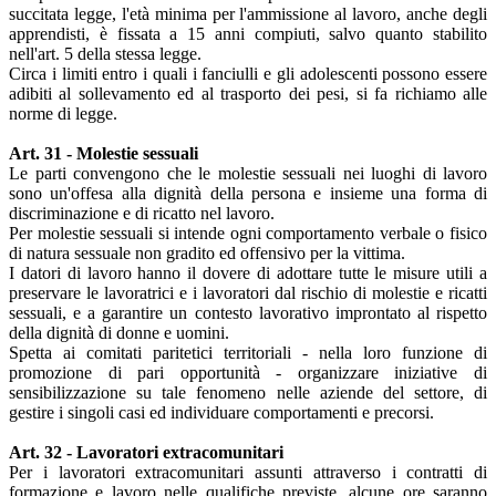
succitata legge, l'età minima per l'ammissione al lavoro, anche degli
apprendisti, è fissata a 15 anni compiuti, salvo quanto stabilito
nell'art. 5 della stessa legge.
Circa i limiti entro i quali i fanciulli e gli adolescenti possono essere
adibiti al sollevamento ed al trasporto dei pesi, si fa richiamo alle
norme di legge.
Art. 31 - Molestie sessuali
Le parti convengono che le molestie sessuali nei luoghi di lavoro
sono un'offesa alla dignità della persona e insieme una forma di
discriminazione e di ricatto nel lavoro.
Per molestie sessuali si intende ogni comportamento verbale o fisico
di natura sessuale non gradito ed offensivo per la vittima.
I datori di lavoro hanno il dovere di adottare tutte le misure utili a
preservare le lavoratrici e i lavoratori dal rischio di molestie e ricatti
sessuali, e a garantire un contesto lavorativo improntato al rispetto
della dignità di donne e uomini.
Spetta ai comitati paritetici territoriali - nella loro funzione di
promozione di pari opportunità - organizzare iniziative di
sensibilizzazione su tale fenomeno nelle aziende del settore, di
gestire i singoli casi ed individuare comportamenti e precorsi.
Art. 32 - Lavoratori extracomunitari
Per i lavoratori extracomunitari assunti attraverso i contratti di
formazione e lavoro nelle qualifiche previste, alcune ore saranno