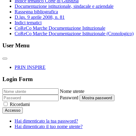
Indice tematico Corte di Giustizia
Documentazione istituzionale, sindacale e aziendale
Rassegna bibliografica
D.lgs. 9 aprile 2008, n. 81
Indici tematici
CoReCo Marche Documentazione Istituzionale
CoReCo Marche Documentazione Istituzionale (Cronologico)
User Menu
PRIN INSPIRE
Login Form
Nome utente
Password
Mostra password
Ricordami
Accesso
Hai dimenticato la tua password?
Hai dimenticato il tuo nome utente?