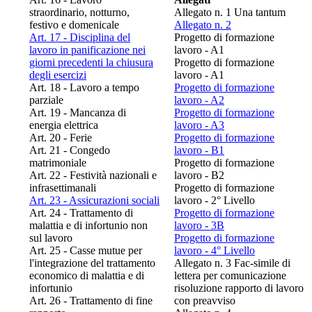
straordinario, notturno,
Allegato n. 1 Una tantum
festivo e domenicale
Allegato n. 2
Art. 17 - Disciplina del
Progetto di formazione
lavoro in panificazione nei
lavoro - A1
giorni precedenti la chiusura
Progetto di formazione
degli esercizi
lavoro - A1
Art. 18 - Lavoro a tempo
Progetto di formazione
parziale
lavoro - A2
Art. 19 - Mancanza di
Progetto di formazione
energia elettrica
lavoro - A3
Art. 20 - Ferie
Progetto di formazione
Art. 21 - Congedo
lavoro - B1
matrimoniale
Progetto di formazione
Art. 22 - Festività nazionali e
lavoro - B2
infrasettimanali
Progetto di formazione
Art. 23 - Assicurazioni sociali
lavoro - 2° Livello
Art. 24 - Trattamento di
Progetto di formazione
malattia e di infortunio non
lavoro - 3B
sul lavoro
Progetto di formazione
Art. 25 - Casse mutue per
lavoro - 4° Livello
l'integrazione del trattamento
Allegato n. 3 Fac-simile di
economico di malattia e di
lettera per comunicazione
infortunio
risoluzione rapporto di lavoro
Art. 26 - Trattamento di fine
con preavviso