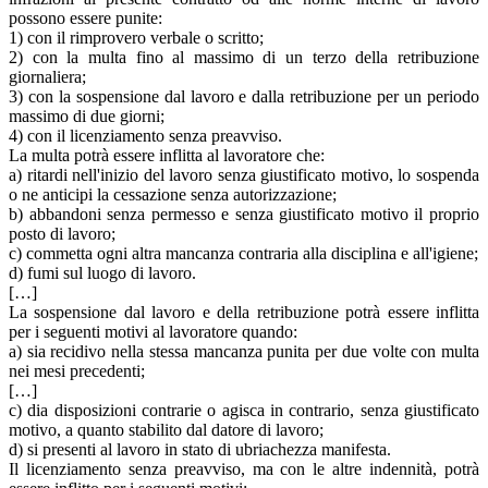
possono essere punite:
1) con il rimprovero verbale o scritto;
2) con la multa fino al massimo di un terzo della retribuzione
giornaliera;
3) con la sospensione dal lavoro e dalla retribuzione per un periodo
massimo di due giorni;
4) con il licenziamento senza preavviso.
La multa potrà essere inflitta al lavoratore che:
a) ritardi nell'inizio del lavoro senza giustificato motivo, lo sospenda
o ne anticipi la cessazione senza autorizzazione;
b) abbandoni senza permesso e senza giustificato motivo il proprio
posto di lavoro;
c) commetta ogni altra mancanza contraria alla disciplina e all'igiene;
d) fumi sul luogo di lavoro.
[…]
La sospensione dal lavoro e della retribuzione potrà essere inflitta
per i seguenti motivi al lavoratore quando:
a) sia recidivo nella stessa mancanza punita per due volte con multa
nei mesi precedenti;
[…]
c) dia disposizioni contrarie o agisca in contrario, senza giustificato
motivo, a quanto stabilito dal datore di lavoro;
d) si presenti al lavoro in stato di ubriachezza manifesta.
Il licenziamento senza preavviso, ma con le altre indennità, potrà