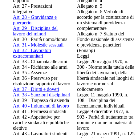
rapporto
Allegato n. 4
Art. 27 - Prestazioni
Allegato n. 5
integrative
Allegato n. 6 Verbale di
Art. 28 - Gravidanza e
accordo per la costituzione di
puerperio
un sistema di previdenza
Art. 29 - Disciplina del
complementare
lavoro dei minori
Allegato n. 7 Statuto del
Art. 30 - Parità uomo/donna
Fondo nazionale di assistenza
Art. 31 - Molestie sessuali
e previdenza panettieri
Art. 32 - Lavoratori
(Fonapp)
extracomunitari
Leggi
Art. 33 - Chiamata alle armi
Legge 20 maggio 1970, n.
Art. 34 - Richiamo alle armi
300 - Norme sulla tutela della
Art. 35 - Assenze
libertà dei lavoratori, della
Art. 36 - Preavviso per
libertà sindacale nei luoghi di
risoluzione rapporto di lavoro
lavoro e norme sul
Art. 37 - Diritti e doveri
collocamento
Art. 38 - Sanzioni disciplinari
Legge 11 maggio 1990, n.
Art. 39 - Trapasso di azienda
108 - Disciplina dei
Art. 40 - Indumenti di lavoro
licenziamenti individuali
Art. 41 - Permessi sindacali
Legge 9 dicembre 1977, n.
Art. 42 - Aspettative per
903 - Parità di trattamento tra
cariche sindacali e pubbliche
uomini e donne in materia di
elettive
lavoro
Art. 43 - Lavoratori studenti
Legge 21 marzo 1991, n. 125