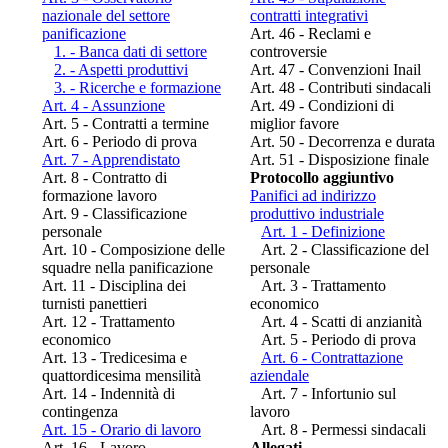
nazionale del settore
contratti integrativi
panificazione
Art. 46 - Reclami e
1. - Banca dati di settore
controversie
2. - Aspetti produttivi
Art. 47 - Convenzioni Inail
3. - Ricerche e formazione
Art. 48 - Contributi sindacali
Art. 4 - Assunzione
Art. 49 - Condizioni di
Art. 5 - Contratti a termine
miglior favore
Art. 6 - Periodo di prova
Art. 50 - Decorrenza e durata
Art. 7 - Apprendistato
Art. 51 - Disposizione finale
Art. 8 - Contratto di
Protocollo aggiuntivo
formazione lavoro
Panifici ad indirizzo
Art. 9 - Classificazione
produttivo industriale
personale
Art. 1 - Definizione
Art. 10 - Composizione delle
Art. 2 - Classificazione del
squadre nella panificazione
personale
Art. 11 - Disciplina dei
Art. 3 - Trattamento
turnisti panettieri
economico
Art. 12 - Trattamento
Art. 4 - Scatti di anzianità
economico
Art. 5 - Periodo di prova
Art. 13 - Tredicesima e
Art. 6 - Contrattazione
quattordicesima mensilità
aziendale
Art. 14 - Indennità di
Art. 7 - Infortunio sul
contingenza
lavoro
Art. 15 - Orario di lavoro
Art. 8 - Permessi sindacali
Art. 16 - Lavoro
Allegati