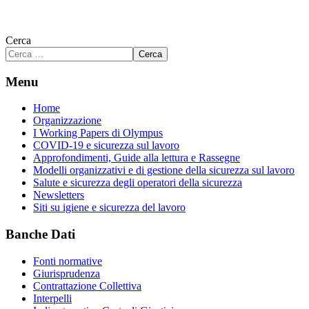
Cerca
Cerca
Menu
Home
Organizzazione
I Working Papers di Olympus
COVID-19 e sicurezza sul lavoro
Approfondimenti, Guide alla lettura e Rassegne
Modelli organizzativi e di gestione della sicurezza sul lavoro
Salute e sicurezza degli operatori della sicurezza
Newsletters
Siti su igiene e sicurezza del lavoro
Banche Dati
Fonti normative
Giurisprudenza
Contrattazione Collettiva
Interpelli