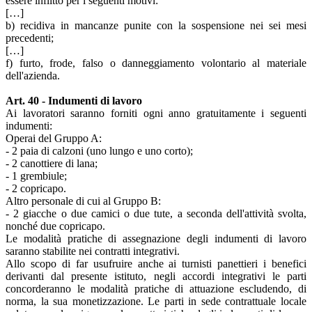
essere inflitto per i seguenti motivi:
[…]
b) recidiva in mancanze punite con la sospensione nei sei mesi
precedenti;
[…]
f) furto, frode, falso o danneggiamento volontario al materiale
dell'azienda.
Art. 40 - Indumenti di lavoro
Ai lavoratori saranno forniti ogni anno gratuitamente i seguenti
indumenti:
Operai del Gruppo A:
- 2 paia di calzoni (uno lungo e uno corto);
- 2 canottiere di lana;
- 1 grembiule;
- 2 copricapo.
Altro personale di cui al Gruppo B:
- 2 giacche o due camici o due tute, a seconda dell'attività svolta,
nonché due copricapo.
Le modalità pratiche di assegnazione degli indumenti di lavoro
saranno stabilite nei contratti integrativi.
Allo scopo di far usufruire anche ai turnisti panettieri i benefici
derivanti dal presente istituto, negli accordi integrativi le parti
concorderanno le modalità pratiche di attuazione escludendo, di
norma, la sua monetizzazione. Le parti in sede contrattuale locale