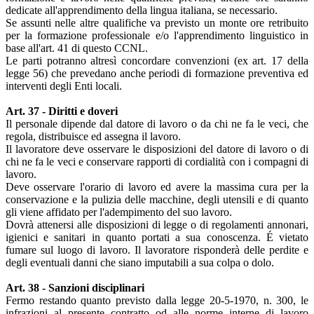
dedicate all'apprendimento della lingua italiana, se necessario.
Se assunti nelle altre qualifiche va previsto un monte ore retribuito
per la formazione professionale e/o l'apprendimento linguistico in
base all'art. 41 di questo CCNL.
Le parti potranno altresì concordare convenzioni (ex art. 17 della
legge 56) che prevedano anche periodi di formazione preventiva ed
interventi degli Enti locali.
Art. 37 - Diritti e doveri
Il personale dipende dal datore di lavoro o da chi ne fa le veci, che
regola, distribuisce ed assegna il lavoro.
Il lavoratore deve osservare le disposizioni del datore di lavoro o di
chi ne fa le veci e conservare rapporti di cordialità con i compagni di
lavoro.
Deve osservare l'orario di lavoro ed avere la massima cura per la
conservazione e la pulizia delle macchine, degli utensili e di quanto
gli viene affidato per l'adempimento del suo lavoro.
Dovrà attenersi alle disposizioni di legge o di regolamenti annonari,
igienici e sanitari in quanto portati a sua conoscenza. É vietato
fumare sul luogo di lavoro. Il lavoratore risponderà delle perdite e
degli eventuali danni che siano imputabili a sua colpa o dolo.
Art. 38 - Sanzioni disciplinari
Fermo restando quanto previsto dalla legge 20-5-1970, n. 300, le
infrazioni al presente contratto od alle norme interne di lavoro