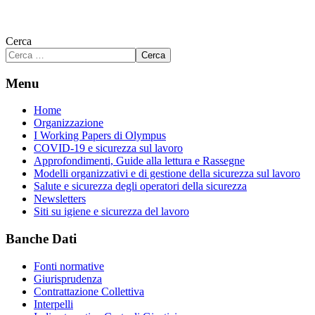
Cerca
Cerca
Menu
Home
Organizzazione
I Working Papers di Olympus
COVID-19 e sicurezza sul lavoro
Approfondimenti, Guide alla lettura e Rassegne
Modelli organizzativi e di gestione della sicurezza sul lavoro
Salute e sicurezza degli operatori della sicurezza
Newsletters
Siti su igiene e sicurezza del lavoro
Banche Dati
Fonti normative
Giurisprudenza
Contrattazione Collettiva
Interpelli