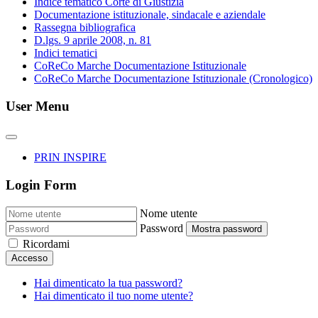
Indice tematico Corte di Giustizia
Documentazione istituzionale, sindacale e aziendale
Rassegna bibliografica
D.lgs. 9 aprile 2008, n. 81
Indici tematici
CoReCo Marche Documentazione Istituzionale
CoReCo Marche Documentazione Istituzionale (Cronologico)
User Menu
PRIN INSPIRE
Login Form
Nome utente
Password
Mostra password
Ricordami
Accesso
Hai dimenticato la tua password?
Hai dimenticato il tuo nome utente?