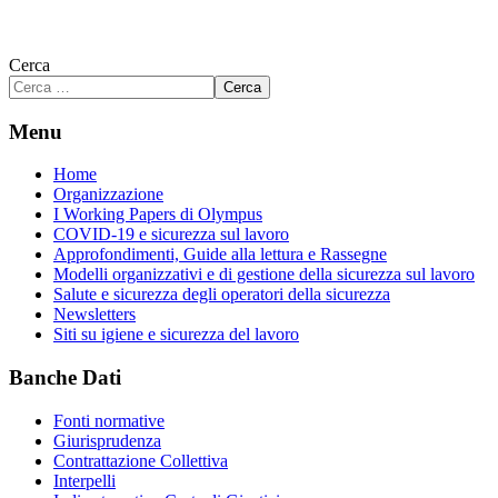
Cerca
Cerca
Menu
Home
Organizzazione
I Working Papers di Olympus
COVID-19 e sicurezza sul lavoro
Approfondimenti, Guide alla lettura e Rassegne
Modelli organizzativi e di gestione della sicurezza sul lavoro
Salute e sicurezza degli operatori della sicurezza
Newsletters
Siti su igiene e sicurezza del lavoro
Banche Dati
Fonti normative
Giurisprudenza
Contrattazione Collettiva
Interpelli