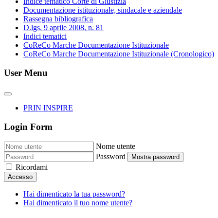
Indice tematico Corte di Giustizia
Documentazione istituzionale, sindacale e aziendale
Rassegna bibliografica
D.lgs. 9 aprile 2008, n. 81
Indici tematici
CoReCo Marche Documentazione Istituzionale
CoReCo Marche Documentazione Istituzionale (Cronologico)
User Menu
PRIN INSPIRE
Login Form
Nome utente
Password
Mostra password
Ricordami
Accesso
Hai dimenticato la tua password?
Hai dimenticato il tuo nome utente?