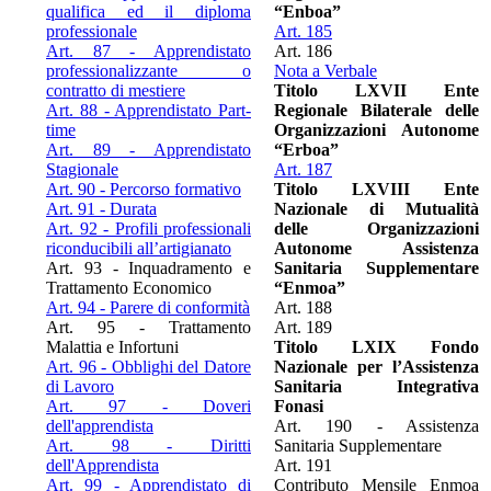
qualifica ed il diploma
“Enboa”
professionale
Art. 185
Art. 87 - Apprendistato
Art. 186
professionalizzante o
Nota a Verbale
contratto di mestiere
Titolo LXVII Ente
Art. 88 - Apprendistato Part-
Regionale Bilaterale delle
time
Organizzazioni Autonome
Art. 89 - Apprendistato
“Erboa”
Stagionale
Art. 187
Art. 90 - Percorso formativo
Titolo LXVIII Ente
Art. 91 - Durata
Nazionale di Mutualità
Art. 92 - Profili professionali
delle Organizzazioni
riconducibili all’artigianato
Autonome Assistenza
Art. 93 - Inquadramento e
Sanitaria Supplementare
Trattamento Economico
“Enmoa”
Art. 94 - Parere di conformità
Art. 188
Art. 95 - Trattamento
Art. 189
Malattia e Infortuni
Titolo LXIX Fondo
Art. 96 - Obblighi del Datore
Nazionale per l’Assistenza
di Lavoro
Sanitaria Integrativa
Art. 97 - Doveri
Fonasi
dell'apprendista
Art. 190 - Assistenza
Art. 98 - Diritti
Sanitaria Supplementare
dell'Apprendista
Art. 191
Art. 99 - Apprendistato di
Contributo Mensile Enmoa