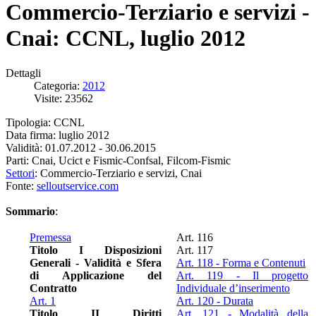
Commercio-Terziario e servizi -
Cnai: CCNL, luglio 2012
Dettagli
Categoria:
2012
Visite: 23562
Tipologia: CCNL
Data firma: luglio 2012
Validità: 01.07.2012 - 30.06.2015
Parti: Cnai, Ucict e Fismic-Confsal, Filcom-Fismic
Settori
: Commercio-Terziario e servizi, Cnai
Fonte:
selloutservice.com
Sommario
:
Premessa
Art. 116
Titolo I Disposizioni
Art. 117
Generali - Validità e Sfera
Art. 118 - Forma e Contenuti
di Applicazione del
Art. 119 - Il progetto
Contratto
Individuale d’inserimento
Art. 1
Art. 120 - Durata
Titolo II Diritti
Art. 121 - Modalità della