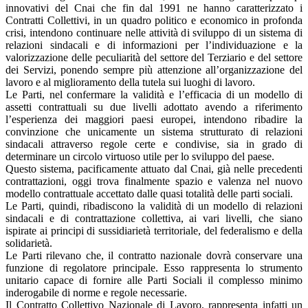
innovativi del Cnai che fin dal 1991 ne hanno caratterizzato i
Contratti Collettivi, in un quadro politico e economico in profonda
crisi, intendono continuare nelle attività di sviluppo di un sistema di
relazioni sindacali e di informazioni per l’individuazione e la
valorizzazione delle peculiarità del settore del Terziario e del settore
dei Servizi, ponendo sempre più attenzione all’organizzazione del
lavoro e al miglioramento della tutela sui luoghi di lavoro.
Le Parti, nel confermare la validità e l’efficacia di un modello di
assetti contrattuali su due livelli adottato avendo a riferimento
l’esperienza dei maggiori paesi europei, intendono ribadire la
convinzione che unicamente un sistema strutturato di relazioni
sindacali attraverso regole certe e condivise, sia in grado di
determinare un circolo virtuoso utile per lo sviluppo del paese.
Questo sistema, pacificamente attuato dal Cnai, già nelle precedenti
contrattazioni, oggi trova finalmente spazio e valenza nel nuovo
modello contrattuale accettato dalle quasi totalità delle parti sociali.
Le Parti, quindi, ribadiscono la validità di un modello di relazioni
sindacali e di contrattazione collettiva, ai vari livelli, che siano
ispirate ai principi di sussidiarietà territoriale, del federalismo e della
solidarietà.
Le Parti rilevano che, il contratto nazionale dovrà conservare una
funzione di regolatore principale. Esso rappresenta lo strumento
unitario capace di fornire alle Parti Sociali il complesso minimo
inderogabile di norme e regole necessarie.
Il Contratto Collettivo Nazionale di Lavoro, rappresenta infatti un