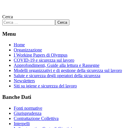
Cerca
Cerca
Menu
Home
Organizzazione
I Working Papers di Olympus
COVID-19 e sicurezza sul lavoro
Approfondimenti, Guide alla lettura e Rassegne
Modelli organizzativi e di gestione della sicurezza sul lavoro
Salute e sicurezza degli operatori della sicurezza
Newsletters
Siti su igiene e sicurezza del lavoro
Banche Dati
Fonti normative
Giurisprudenza
Contrattazione Collettiva
Interpelli