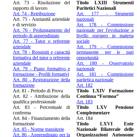
Art. 73 - Risoluzione del
Titolo LXIII Strumenti
rapporto di lavoro
Paritetici Nazionali
Art. 74 - Retribuzione
Art. 177 - Strumenti
Art. 75 - Anzianità aziendale
nazionali
e di servizio
Art. 178 - Commissione
Art. 76 - Prolungamento del
nazionale per l'evoluzione a
periodo di apprendistato
livello europeo in materia
Art. 77 - Tutor o referente
sociale
aziendale
Art. 179 - Commissione
Art. 78 - Requisiti e capacità
permanente per le pari
formativa del tutor o referente
opportunità
aziendale
Art. 180 - Osservatorio
Art. 79 - Piano formativo e
nazionale
formazione - Profili formativi
Art. 181 - Commissione
Art. 80 - Registrazione della
paritetica nazionale
formazione
Art. 182
Art. 81 - Periodo di Prova
Titolo LXIV Formazione
Art. 82 - Attribuzione della
Continua “Formoa”
qualifica professionale
Art. 183
Art. 83 - Percentuale di
Titolo LXV Pensione
conferma
Complementare
Art. 84 - Finanziamento della
Art. 184
formazione
Titolo LXVI Ente
Art. 85 - Norme transitorie
Nazionale Bilaterale delle
Art. 86 - Apprendistato per la
Organizzazioni Autonome