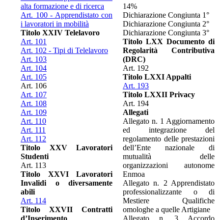
alta formazione e di ricerca
14%
Art. 100 - Apprendistato con
Dichiarazione Congiunta 1°
i lavoratori in mobilità
Dichiarazione Congiunta 2°
Titolo XXIV Telelavoro
Dichiarazione Congiunta 3°
Art. 101
Titolo LXX Documento di
Art. 102 - Tipi di Telelavoro
Regolarità Contributiva
Art. 103
(DRC)
Art. 104
Art. 192
Art. 105
Titolo LXXI Appalti
Art. 106
Art. 193
Art. 107
Titolo LXXII Privacy
Art. 108
Art. 194
Art. 109
Allegati
Art. 110
Allegato n. 1 Aggiornamento
Art. 111
ed integrazione del
Art. 112
regolamento delle prestazioni
Titolo XXV Lavoratori
dell’Ente nazionale di
Studenti
mutualità delle
Art. 113
organizzazioni autonome
Titolo XXVI Lavoratori
Enmoa
Invalidi o diversamente
Allegato n. 2 Apprendistato
abili
professionalizzante o di
Art. 114
Mestiere Qualifiche
Titolo XXVII Contratti
omologhe a quelle Artigiane
d’Inserimento
Allegato n. 3 Accordo