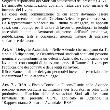
Segretari responsabili dei Sindacati sottoscrittori del presente CCNL.
Le anzidette comunicazioni dovranno riguardare solo materie di
interesse del lavoro.
Le copie della comunicazione di cui sopra dovranno essere
preventivamente inoltrate alla Direzione Aziendale per conoscenza.
La Rappresentanza sindacale ha il diritto di affiggere, su appositi
spazi, con l’obbligo per il datore di lavoro di predisporli in luoghi
accessibili a tutti i lavoratori all'interno dell'unità produttiva,
pubblicazioni, testi e comunicati inerenti materie di interesse
sindacale e del lavoro.
Art. 6 - Delegato Aziendale
- Nelle Aziende che occupano da 11
sino a 15 dipendenti, le Organizzazioni sindacali stipulanti possono
nominare congiuntamente un delegato Aziendale, su indicazione dei
lavoratori, con compiti di intervento presso il Datore di lavoro per
l'applicazione dei contratti e delle leggi sul lavoro.
Il licenziamento di tale delegato per motivi inerenti all'esercizio delle
sue funzioni è nullo ai sensi di legge.
Art. 7 - RSA
- Fismic-Confsal e Filcom-Fismic nelle Aziende
possono essere costituite ad iniziativa dei lavoratori in ogni unità
produttiva, nell’ambito delle Associazioni Sindacali che siano
firmatarie del presente CCNL applicato in Azienda, la
“Rappresentanza Sindacale Aziendale - RSA”.