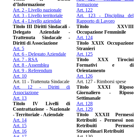
d’Informazione
formazione
Art. 2 - Livello nazionale
Art. 122
Art. 3 - Livello territoriale
Art. 123 - Disciplina del
Art. 4 - Livello aziendale
Rapporto di Lavoro
Titolo III Diritti Sindacali -
Titolo XXVIII
Delegato Aziendale -
Occupazione Femminile
Trattenuta Sindacale -
Art. 124
Diritti di Associazione
Titolo XXIX Occupazione
Art. 5
Stranieri
Art. 6 - Delegato Aziendale
Art. 125
Art. 7 - RSA
Titolo XXX Tirocini
Art. 8 - Assemblea
Formativi e di
Art. 9 - Referendum
Orientamento
Art. 10
Art. 126
Art. 11 - Trattenuta Sindacale
Art. 127 - Rimborsi spese
Art. 12 - Diritti di
Titolo XXXI Riposo
Associazione
Giornaliero - Riposo
Art. 13
Settimanale
Titolo IV Livelli di
Art. 128
Contrattazione - Nazionale
Art. 129
- Territoriale - Aziendale
Titolo XXXII Permessi
Art. 14
Retribuiti - Permessi non
Art. 15
Retribuiti Permessi
Art. 16
Straordinari Retribuiti
Art. 17
Art. 130