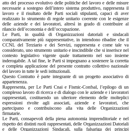
atto del processo evolutivo delle politiche del lavoro e delle misure
necessarie a sostegno dell’intero sistema produttivo, rappresenta il
lavoro e il risultato delle Parti sociali stipulanti, capaci di aver
realizzato lo strumento di regole unitario coerente con le esigenze
delle aziende e dei lavoratori, altresì in grado di contribuire al
rilancio dell’economia e dell’occupazione.
Le Parti, in qualità di Organizzazioni datoriali e sindacali
comparativamente più rappresentative, in intendono ribadire che il
CCNL del Terziario e dei Servizi, rappresenta e come tale va
considerato, uno strumento unitario e inscindibile che si inserisce nel
contesto legislativo vigente quale trattamento nel suo insieme
inderogabile. A tal fine, le Parti si impegnano a sostenere la corretta
e completa applicazione del presente contratto collettivo nazionale
del lavoro in tutte le sedi istituzionali.
Questo Contratto è parte integrante di un progetto associativo di
appartenenza.
Rappresenta, per Le Parti Cnai e Fismic-Confsal, l’epilogo di un
complesso lavoro di ricerca e di dialogo con le aziende e i lavoratori
rappresentati, costituendo un ulteriore elemento delle molteplici
espressioni rivolte agli associati, aziende e lavoratori, che
partecipano e contribuiscono alla vita delle Organizzazioni
firmatarie.
Le Parti, consapevoli della piena autonomia imprenditoriale e nel
rispetto dei distinti ruoli rappresentati, delle Organizzazioni Datoriali
e delle Organizzazioni Sindacali, sulla falsariga dei principi