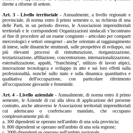
dirette a riforme di settore.
Art. 3 - Livello territoriale
- Annualmente, a livello regionale e
provinciale, di norma entro il primo semestre o, su richiesta di una
delle Parti, in un periodo diverso, le Associazioni imprenditoriali
territoriali e le corrispondenti Organizzazioni sindacali s’incontrano
al fine di procedere ad un esame congiunto - articolato per comparti
merceologici e settori omogenei - anche orientato al raggiungimento
di intese, sulle dinamiche strutturali, sulle prospettive di sviluppo, sui
più rilevanti processi di ristrutturazione, riorganizzazione,
terziarizzazione, affiliazione, concentrazione, internazionalizzazione,
esternalizzazione, appalti, “franchising”, utilizzo di lavori atipici,
innovazione tecnologica e sviluppo in atto e sui loro effetti sulla
professionalità, nonché sullo stato e sulla dinamica quantitativa e
qualitativa dell'occupazione, con particolare riferimento
all'occupazione giovanile e femminile.
Art. 4 - Livello aziendale
- Annualmente, di norma entro il primo
semestre, le Aziende di cui alla sfera di applicazione del presente
contratto, anche attraverso le Associazioni territoriali imprenditoriali
cui aderiscano o conferiscano mandato, che occupano
complessivamente più di:
a. 300 dipendenti se operano nell'ambito di una sola provincia;
b. 800 dipendenti se operano nell'ambito di una sola regione;
c. 2000 dipendenti se operano nell'ambito nazionale.