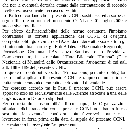
che per le eventuali deroghe attuate dalla contrattazione di secondo
livello, esclusivamente nei casi consentiti.
Le Parti concordano che il presente CCNL sostituisce ed assorbe ad
ogni effetto le norme del precedente CCNL del 01 luglio 2009 e
successive modifiche.
Per effetto dell’inscindibilità delle norme costituenti l'impianto
contrattuale, la corretta applicazione del CCNL di categoria
comporta l'obbligo a carico dell'Azienda di dare attuazione a tutti gli
istituti contrattuali, come: gli Enti Bilaterale Nazionali e Regionali, la
Formazione Continua, l’Assistenza Sanitaria e la Previdenza
Complementare, in particolare l’Ente Bilaterale “Enmoa” (Ente
Nazionale di Mutualità delle Organizzazioni Autonome) di cui agli
artt. 188 e 189 del presente CCNL.
Le quote e i contributi versati all’Enmoa sono, pertanto, obbligatori
per quanti applicano il presente CCNL e rappresentano parte del
trattamento economico contrattuale dovuto al dipendente.
Per espresso accordo tra le Parti il presente CCNL può essere
applicato solo ed esclusivamente dalle Aziende associate a una delle
Organizzazioni Datoriali stipulanti.
Ferma restando l'inscindibilità di cui sopra, le Organizzazioni
stipulanti dichiarano che con il presente CCNL non hanno inteso
sostituire le eventuali condizioni più favorevoli praticate al
lavoratore in forza prima della data di stipula del presente CCNL,
che restano a lui assegnate “ad personam”.