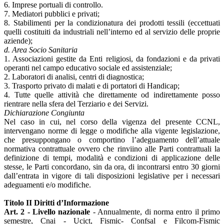
6. Imprese portuali di controllo.
7. Mediatori pubblici e privati;
8. Stabilimenti per la condizionatura dei prodotti tessili (eccettuati
quelli costituiti da industriali nell’interno ed al servizio delle proprie
aziende);
d. Area Socio Sanitaria
1. Associazioni gestite da Enti religiosi, da fondazioni e da privati
operanti nel campo educativo sociale ed assistenziale;
2. Laboratori di analisi, centri di diagnostica;
3. Trasporto privato di malati e di portatori di Handicap;
4. Tutte quelle attività che direttamente od indirettamente posso
rientrare nella sfera del Terziario e dei Servizi.
Dichiarazione Congiunta
Nel caso in cui, nel corso della vigenza del presente CCNL,
intervengano norme di legge o modifiche alla vigente legislazione,
che presuppongano o comportino l’adeguamento dell’attuale
normativa contrattuale ovvero che rinviino alle Parti contrattuali la
definizione di tempi, modalità e condizioni di applicazione delle
stesse, le Parti concordano, sin da ora, di incontrarsi entro 30 giorni
dall’entrata in vigore di tali disposizioni legislative per i necessari
adeguamenti e/o modifiche.
Titolo II Diritti d’Informazione
Art. 2 - Livello nazionale
- Annualmente, di norma entro il primo
semestre, Cnai - Ucict, Fismic- Confsal e Filcom-Fismic