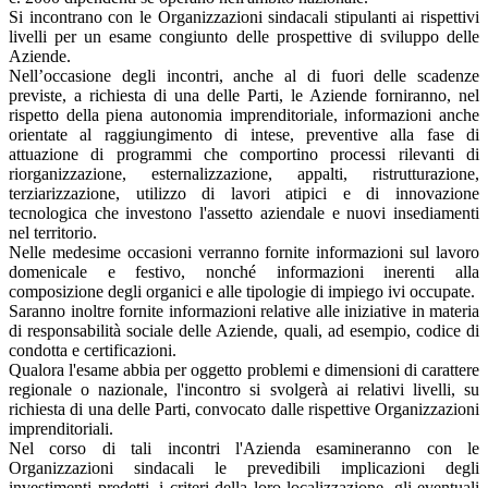
Si incontrano con le Organizzazioni sindacali stipulanti ai rispettivi
livelli per un esame congiunto delle prospettive di sviluppo delle
Aziende.
Nell’occasione degli incontri, anche al di fuori delle scadenze
previste, a richiesta di una delle Parti, le Aziende forniranno, nel
rispetto della piena autonomia imprenditoriale, informazioni anche
orientate al raggiungimento di intese, preventive alla fase di
attuazione di programmi che comportino processi rilevanti di
riorganizzazione, esternalizzazione, appalti, ristrutturazione,
terziarizzazione, utilizzo di lavori atipici e di innovazione
tecnologica che investono l'assetto aziendale e nuovi insediamenti
nel territorio.
Nelle medesime occasioni verranno fornite informazioni sul lavoro
domenicale e festivo, nonché informazioni inerenti alla
composizione degli organici e alle tipologie di impiego ivi occupate.
Saranno inoltre fornite informazioni relative alle iniziative in materia
di responsabilità sociale delle Aziende, quali, ad esempio, codice di
condotta e certificazioni.
Qualora l'esame abbia per oggetto problemi e dimensioni di carattere
regionale o nazionale, l'incontro si svolgerà ai relativi livelli, su
richiesta di una delle Parti, convocato dalle rispettive Organizzazioni
imprenditoriali.
Nel corso di tali incontri l'Azienda esamineranno con le
Organizzazioni sindacali le prevedibili implicazioni degli
investimenti predetti, i criteri della loro localizzazione, gli eventuali