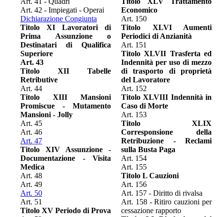
Art. 41 - Quadri
Titolo XLV Trattamento
Art. 42 - Impiegati - Operai
Economico
Dichiarazione Congiunta
Art. 150
Titolo XI Lavoratori di
Titolo XLVI Aumenti
Prima Assunzione o
Periodici di Anzianità
Destinatari di Qualifica
Art. 151
Superiore
Titolo XLVII Trasferta ed
Art. 43
Indennità per uso di mezzo
Titolo XII Tabelle
di trasporto di proprietà
Retributive
del Lavoratore
Art. 44
Art. 152
Titolo XIII Mansioni
Titolo XLVIII Indennità in
Promiscue - Mutamento
Caso di Morte
Mansioni - Jolly
Art. 153
Art. 45
Titolo XLIX
Art. 46
Corresponsione della
Art. 47
Retribuzione - Reclami
Titolo XIV Assunzione -
sulla Busta Paga
Documentazione - Visita
Art. 154
Medica
Art. 155
Art. 48
Titolo L Cauzioni
Art. 49
Art. 156
Art. 50
Art. 157 - Diritto di rivalsa
Art. 51
Art. 158 - Ritiro cauzioni per
Titolo XV Periodo di Prova
cessazione rapporto