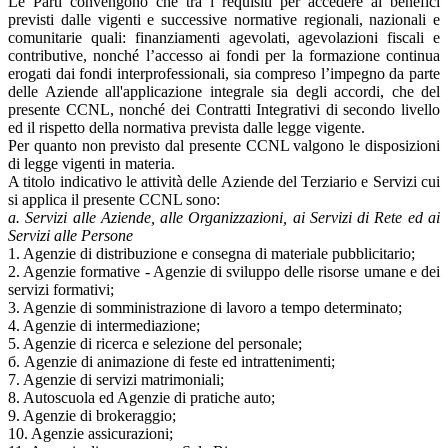
Le Parti convengono che tra i requisiti per accedere ai benefici
previsti dalle vigenti e successive normative regionali, nazionali e
comunitarie quali: finanziamenti agevolati, agevolazioni fiscali e
contributive, nonché l’accesso ai fondi per la formazione continua
erogati dai fondi interprofessionali, sia compreso l’impegno da parte
delle Aziende all'applicazione integrale sia degli accordi, che del
presente CCNL, nonché dei Contratti Integrativi di secondo livello
ed il rispetto della normativa prevista dalle legge vigente.
Per quanto non previsto dal presente CCNL valgono le disposizioni
di legge vigenti in materia.
A titolo indicativo le attività delle Aziende del Terziario e Servizi cui
si applica il presente CCNL sono:
а. Servizi alle Aziende, alle Organizzazioni, ai Servizi di Rete ed ai
Servizi alle Persone
1. Agenzie di distribuzione e consegna di materiale pubblicitario;
2. Agenzie formative - Agenzie di sviluppo delle risorse umane e dei
servizi formativi;
3. Agenzie di somministrazione di lavoro a tempo determinato;
4. Agenzie di intermediazione;
5. Agenzie di ricerca e selezione del personale;
б. Agenzie di animazione di feste ed intrattenimenti;
7. Agenzie di servizi matrimoniali;
8. Autoscuola ed Agenzie di pratiche auto;
9. Agenzie di brokeraggio;
10. Agenzie assicurazioni;