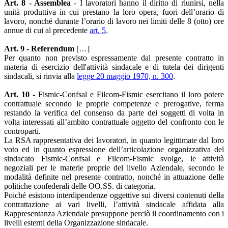
Art. 8 - Assemblea
- I lavoratori hanno il diritto di riunirsi, nella
unità produttiva in cui prestano la loro opera, fuori dell’orario di
lavoro, nonché durante l’orario di lavoro nei limiti delle 8 (otto) ore
annue di cui al precedente
art. 5
.
Art. 9 - Referendum
[…]
Per quanto non previsto espressamente dal presente contratto in
materia di esercizio dell'attività sindacale e di tutela dei dirigenti
sindacali, si rinvia alla
legge 20 maggio 1970, n. 300
.
Art. 10
- Fismic-Confsal e Filcom-Fismic esercitano il loro potere
contrattuale secondo le proprie competenze e prerogative, ferma
restando la verifica del consenso da parte dei soggetti di volta in
volta interessati all’ambito contrattuale oggetto del confronto con le
controparti.
La RSA rappresentativa dei lavoratori, in quanto legittimate dal loro
voto ed in quanto espressione dell’articolazione organizzativa del
sindacato Fismic-Confsal e Filcom-Fismic svolge, le attività
negoziali per le materie proprie del livello Aziendale, secondo le
modalità definite nel presente contratto, nonché in attuazione delle
politiche confederali delle OO.SS. di categoria.
Poiché esistono interdipendenze oggettive sui diversi contenuti della
contrattazione ai vari livelli, l’attività sindacale affidata alla
Rappresentanza Aziendale presuppone perciò il coordinamento con i
livelli esterni della Organizzazione sindacale.