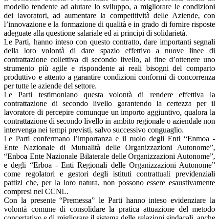
modello tendente ad aiutare lo sviluppo, a migliorare le condizioni
dei lavoratori, ad aumentare la competitività delle Aziende, con
l’innovazione e la formazione di qualità e in grado di fornire risposte
adeguate alla questione salariale ed ai principi di solidarietà.
Le Parti, hanno inteso con questo contratto, dare importanti segnali
della loro volontà di dare spazio effettivo a nuove linee di
contrattazione collettiva di secondo livello, al fine d’ottenere uno
strumento più agile e rispondente ai reali bisogni del comparto
produttivo e attento a garantire condizioni conformi di concorrenza
per tutte le aziende del settore.
Le Parti testimoniano questa volontà di rendere effettiva la
contrattazione di secondo livello garantendo la certezza per il
lavoratore di percepire comunque un importo aggiuntivo, qualora la
contrattazione di secondo livello in ambito regionale o aziendale non
intervenga nei tempi previsti, salvo successivo conguaglio.
Le Parti confermano l’importanza e il ruolo degli Enti “Enmoa -
Ente Nazionale di Mutualità delle Organizzazioni Autonome”,
“Enboa Ente Nazionale Bilaterale delle Organizzazioni Autonome”,
e degli “Erboa - Enti Regionali delle Organizzazioni Autonome”
come regolatori e gestori degli istituti contrattuali previdenziali
pattizi che, per la loro natura, non possono essere esaustivamente
compresi nel CCNL.
Con la presente “Premessa” le Parti hanno inteso evidenziare la
volontà comune di consolidare la pratica attuazione del metodo
concertativo e di migliorare il sistema delle relazioni sindacali, anche