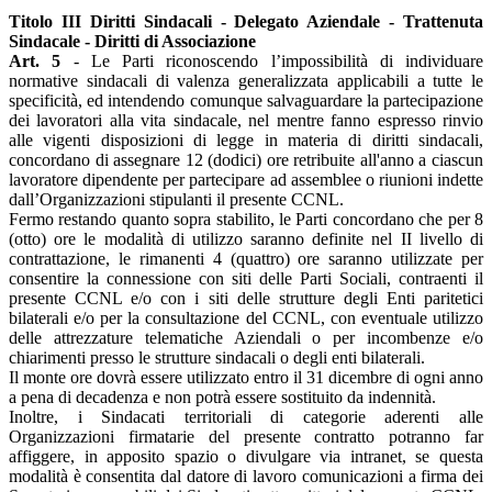
Titolo III Diritti Sindacali - Delegato Aziendale - Trattenuta
Sindacale - Diritti di Associazione
Art. 5
- Le Parti riconoscendo l’impossibilità di individuare
normative sindacali di valenza generalizzata applicabili a tutte le
specificità, ed intendendo comunque salvaguardare la partecipazione
dei lavoratori alla vita sindacale, nel mentre fanno espresso rinvio
alle vigenti disposizioni di legge in materia di diritti sindacali,
concordano di assegnare 12 (dodici) ore retribuite all'anno a ciascun
lavoratore dipendente per partecipare ad assemblee o riunioni indette
dall’Organizzazioni stipulanti il presente CCNL.
Fermo restando quanto sopra stabilito, le Parti concordano che per 8
(otto) ore le modalità di utilizzo saranno definite nel II livello di
contrattazione, le rimanenti 4 (quattro) ore saranno utilizzate per
consentire la connessione con siti delle Parti Sociali, contraenti il
presente CCNL e/o con i siti delle strutture degli Enti paritetici
bilaterali e/o per la consultazione del CCNL, con eventuale utilizzo
delle attrezzature telematiche Aziendali o per incombenze e/o
chiarimenti presso le strutture sindacali o degli enti bilaterali.
Il monte ore dovrà essere utilizzato entro il 31 dicembre di ogni anno
a pena di decadenza e non potrà essere sostituito da indennità.
Inoltre, i Sindacati territoriali di categorie aderenti alle
Organizzazioni firmatarie del presente contratto potranno far
affiggere, in apposito spazio o divulgare via intranet, se questa
modalità è consentita dal datore di lavoro comunicazioni a firma dei