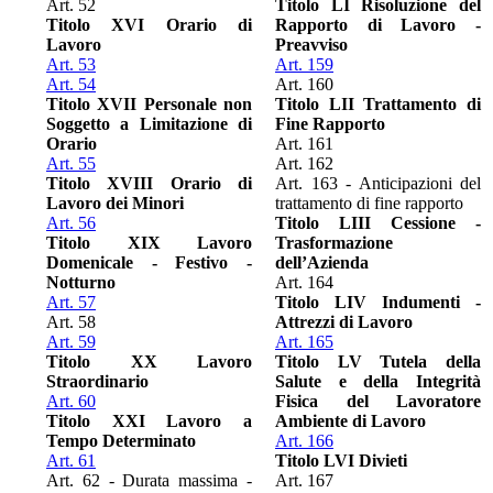
Art. 52
Titolo LI Risoluzione del
Titolo XVI Orario di
Rapporto di Lavoro -
Lavoro
Preavviso
Art. 53
Art. 159
Art. 54
Art. 160
Titolo XVII Personale non
Titolo LII Trattamento di
Soggetto a Limitazione di
Fine Rapporto
Orario
Art. 161
Art. 55
Art. 162
Titolo XVIII Orario di
Art. 163 - Anticipazioni del
Lavoro dei Minori
trattamento di fine rapporto
Art. 56
Titolo LIII Cessione -
Titolo XIX Lavoro
Trasformazione
Domenicale - Festivo -
dell’Azienda
Notturno
Art. 164
Art. 57
Titolo LIV Indumenti -
Art. 58
Attrezzi di Lavoro
Art. 59
Art. 165
Titolo XX Lavoro
Titolo LV Tutela della
Straordinario
Salute e della Integrità
Art. 60
Fisica del Lavoratore
Titolo XXI Lavoro a
Ambiente di Lavoro
Tempo Determinato
Art. 166
Art. 61
Titolo LVI Divieti
Art. 62 - Durata massima -
Art. 167