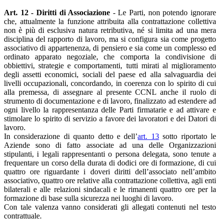
Art. 12 - Diritti di Associazione
- Le Parti, non potendo ignorare
che, attualmente la funzione attribuita alla contrattazione collettiva
non è più di esclusiva natura retributiva, né si limita ad una mera
disciplina del rapporto di lavoro, ma si configura sia come progetto
associativo di appartenenza, di pensiero e sia come un complesso ed
ordinato apparato negoziale, che comporta la condivisione di
obbiettivi, strategie e comportamenti, tutti mirati al miglioramento
degli assetti economici, sociali del paese ed alla salvaguardia dei
livelli occupazionali, concordando, in coerenza con lo spirito di cui
alla premessa, di assegnare al presente CCNL anche il ruolo di
strumento di documentazione e di lavoro, finalizzato ad estendere ad
ogni livello la rappresentanza delle Parti firmatarie e ad attivare e
stimolare lo spirito di servizio a favore dei lavoratori e dei Datori di
lavoro.
In considerazione di quanto detto e dell’
art. 13
sotto riportato le
Aziende sono di fatto associate ad una delle Organizzazioni
stipulanti, i legali rappresentanti o persona delegata, sono tenute a
frequentare un corso della durata di dodici ore di formazione, di cui
quattro ore riguardante i doveri diritti dell’associato nell’ambito
associativo, quattro ore relative alla contrattazione collettiva, agli enti
bilaterali e alle relazioni sindacali e le rimanenti quattro ore per la
formazione di base sulla sicurezza nei luoghi di lavoro.
Con tale valenza vanno considerati gli allegati contenuti nel testo
contrattuale.