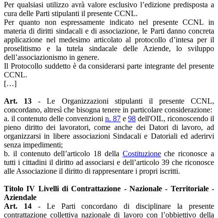
Per qualsiasi utilizzo avrà valore esclusivo l’edizione predisposta a
cura delle Parti stipulanti il presente CCNL.
Per quanto non espressamente indicato nel presente CCNL in
materia di diritti sindacali e di associazione, le Parti danno concreta
applicazione nel medesimo articolato al protocollo d’intesa per il
proselitismo e la tutela sindacale delle Aziende, lo sviluppo
dell’associazionismo in genere.
Il Protocollo suddetto è da considerarsi parte integrante del presente
CCNL.
[…]
Art. 13
- Le Organizzazioni stipulanti il presente CCNL,
concordano, altresì che bisogna tenere in particolare considerazione:
a. il contenuto delle convenzioni
n. 87
e
98
dell'OIL, riconoscendo il
pieno diritto dei lavoratori, come anche dei Datori di lavoro, ad
organizzarsi in libere associazioni Sindacali e Datoriali ed aderirvi
senza impedimenti;
b. il contenuto dell’articolo 18 della
Costituzione
che riconosce a
tutti i cittadini il diritto ad associarsi e dell’articolo 39 che riconosce
alle Associazione il diritto di rappresentare i propri iscritti.
Titolo IV Livelli di Contrattazione - Nazionale - Territoriale -
Aziendale
Art. 14
- Le Parti concordano di disciplinare la presente
contrattazione collettiva nazionale di lavoro con l’obbiettivo della