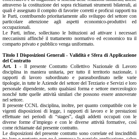
attraverso la costituzione dei sopra richiamati strumenti bilaterali, ai
quali è assegnato il compito di favorire corretti e proficui rapporti tra
le Parti, contribuendo prioritariamente allo sviluppo del settore con
particolare attenzione agli aspetti economico-produttivi ed
occupazionali.
Le Parti, infine, sollecitano le Istituzioni ad attivare i necessari
meccanismi affinché il trattamento normativo ed economico tra il
comparto privato e pubblico venga uniformato.
Titolo I Disposizioni Generali - Validità e Sfera di Applicazione
del Contratto
Art. 1
- Il presente Contratto Collettivo Nazionale di Lavoro
disciplina in maniera unitaria, per tutto il territorio nazionale, i
rapporti di lavoro subordinato e parasubordinato nelle varie
tipologie, in tutte le Aziende del settore del Terziario e Servizi e loro
personale dipendente, sotto qualsiasi forma e settore merceologico
nonché tutte quelle attività similari che possono essere annoverate
nel settore.
Il presente CCNL disciplina, inoltre, per quanto compatibile con le
vigenti disposizioni di legge, i rapporti di lavoro e le prestazioni
effettuate nei periodi di “stages”, dagli addetti occupati con le
diverse forme d’impiego e con le diverse attività formative, così
come richiamate dal presente contratto.
Le disposizioni del presente contratto sono correlate ed inscindibili
tra loro e pertanto non ne è ammessa la parziale applicazione, salvo