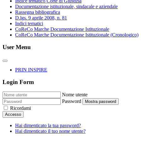
Indice tematico Corte di Giustizia
Documentazione istituzionale, sindacale e aziendale
Rassegna bibliografica
D.lgs. 9 aprile 2008, n. 81
Indici tematici
CoReCo Marche Documentazione Istituzionale
CoReCo Marche Documentazione Istituzionale (Cronologico)
User Menu
PRIN INSPIRE
Login Form
Nome utente
Password
Mostra password
Ricordami
Accesso
Hai dimenticato la tua password?
Hai dimenticato il tuo nome utente?