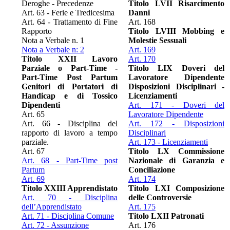
Deroghe - Precedenze
Titolo LVII Risarcimento
Art. 63 - Ferie e Tredicesima
Danni
Art. 64 - Trattamento di Fine
Art. 168
Rapporto
Titolo LVIII Mobbing e
Nota a Verbale n. 1
Molestie Sessuali
Nota a Verbale n: 2
Art. 169
Titolo XXII Lavoro
Art. 170
Parziale o Part-Time -
Titolo LIX Doveri del
Part-Time Post Partum
Lavoratore Dipendente
Genitori di Portatori di
Disposizioni Disciplinari -
Handicap e di Tossico
Licenziamenti
Dipendenti
Art. 171 - Doveri del
Art. 65
Lavoratore Dipendente
Art. 66 - Disciplina del
Art. 172 - Disposizioni
rapporto di lavoro a tempo
Disciplinari
parziale.
Art. 173 - Licenziamenti
Art. 67
Titolo LX Commissione
Art. 68 - Part-Time post
Nazionale di Garanzia e
Partum
Conciliazione
Art. 69
Art. 174
Titolo XXIII Apprendistato
Titolo LXI Composizione
Art. 70 - Disciplina
delle Controversie
dell’Apprendistato
Art. 175
Art. 71 - Disciplina Comune
Titolo LXII Patronati
Art. 72 - Assunzione
Art. 176