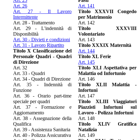
Art. 25
Pasti
Art. 26
Art. 141
Art. 27 - Il Lavoro
Titolo XXXVII Congedo
Intermittente
per Matrimonio
Art. 28 - Trattamento
Art. 142
Art. 29 - L'indennità di
Titolo XXXVIII
Disponibilità
Volontariato
Art. 30 - Divieti e condizioni
Art. 143
Art. 31 - Lavoro Ripartito
Titolo XXXIX Maternità
Titolo X Classificazione del
Art. 144
Personale Quadri - Quadri
Titolo XL Ferie
di Direzione
Art. 145
Art. 32
Titolo XLI Aspettativa per
Art. 33 - Quadri
Malattia od Infortunio
Art. 34 - Quadri di Direzione
Art. 146
Art. 35 - Indennità di
Titolo XLII Malattia -
Funzione
Infortuni
Art. 36 - Orario part-time
Art. 147
speciale per quadri
Titolo XLIII Viaggiatori
Art. 37 - Formazione e
Piazzisti Infortuni sul
Aggiornamento
Lavoro - Polizza Infortuni
Art. 38 - Assegnazione della
Art. 148
Qualifica
Titolo XLIV Gratifica
Art. 39 - Assistenza Sanitaria
Natalizia
Art. 40 - Polizza Assicurativa
Art. 149