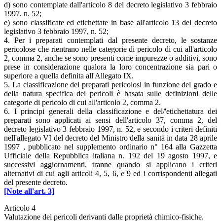
d) sono contemplate dall'articolo 8 del decreto legislativo 3 febbraio
1997, n. 52;
e) sono classificate ed etichettate in base all'articolo 13 del decreto
legislativo 3 febbraio 1997, n. 52;
4. Per i preparati contemplati dal presente decreto, le sostanze
pericolose che rientrano nelle categorie di pericolo di cui all'articolo
2, comma 2, anche se sono presenti come impurezze o additivi, sono
prese in considerazione qualora la loro concentrazione sia pari o
superiore a quella definita all'Allegato IX.
5. La classificazione dei preparati pericolosi in funzione del grado e
della natura specifica dei pericoli è basata sulle definizioni delle
categorie di pericolo di cui all'articolo 2, comma 2.
6. I principi generali della classificazione e del/'etichettatura dei
preparati sono applicati ai sensi dell'articolo 37, comma 2, del
decreto legislativo 3 febbraio 1997, n. 52, e secondo i criteri definiti
nell'allegato VI del decreto del Ministro della sanità in data 28 aprile
1997 , pubblicato nel supplemento ordinario n° 164 alla Gazzetta
Ufficiale della Repubblica italiana n. 192 del 19 agosto 1997, e
successivi aggiornamenti, tranne quando si applicano i criteri
alternativi di cui agli articoli 4, 5, 6, e 9 ed i corrispondenti allegati
del presente decreto.
[Note all'art. 3]
Articolo 4
Valutazione dei pericoli derivanti dalle proprietà chimico-fisiche.