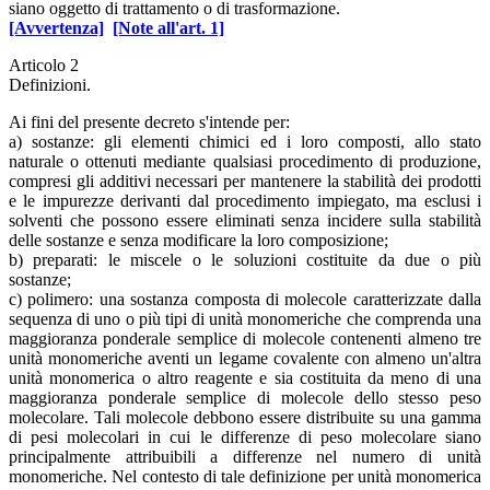
siano oggetto di trattamento o di trasformazione.
[Avvertenza]
[Note all'art. 1]
Articolo 2
Definizioni.
Ai fini del presente decreto s'intende per:
a) sostanze: gli elementi chimici ed i loro composti, allo stato
naturale o ottenuti mediante qualsiasi procedimento di produzione,
compresi gli additivi necessari per mantenere la stabilità dei prodotti
e le impurezze derivanti dal procedimento impiegato, ma esclusi i
solventi che possono essere eliminati senza incidere sulla stabilità
delle sostanze e senza modificare la loro composizione;
b) preparati: le miscele o le soluzioni costituite da due o più
sostanze;
c) polimero: una sostanza composta di molecole caratterizzate dalla
sequenza di uno o più tipi di unità monomeriche che comprenda una
maggioranza ponderale semplice di molecole contenenti almeno tre
unità monomeriche aventi un legame covalente con almeno un'altra
unità monomerica o altro reagente e sia costituita da meno di una
maggioranza ponderale semplice di molecole dello stesso peso
molecolare. Tali molecole debbono essere distribuite su una gamma
di pesi molecolari in cui le differenze di peso molecolare siano
principalmente attribuibili a differenze nel numero di unità
monomeriche. Nel contesto di tale definizione per unità monomerica