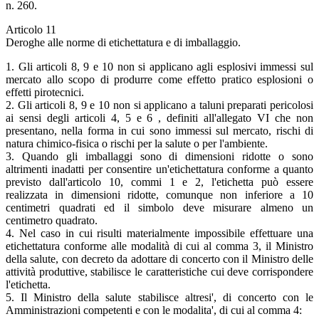
n. 260.
Articolo 11
Deroghe alle norme di etichettatura e di imballaggio.
1. Gli articoli 8, 9 e 10 non si applicano agli esplosivi immessi sul
mercato allo scopo di produrre come effetto pratico esplosioni o
effetti pirotecnici.
2. Gli articoli 8, 9 e 10 non si applicano a taluni preparati pericolosi
ai sensi degli articoli 4, 5 e 6 , definiti all'allegato VI che non
presentano, nella forma in cui sono immessi sul mercato, rischi di
natura chimico-fisica o rischi per la salute o per l'ambiente.
3. Quando gli imballaggi sono di dimensioni ridotte o sono
altrimenti inadatti per consentire un'etichettatura conforme a quanto
previsto dall'articolo 10, commi 1 e 2, l'etichetta può essere
realizzata in dimensioni ridotte, comunque non inferiore a 10
centimetri quadrati ed il simbolo deve misurare almeno un
centimetro quadrato.
4. Nel caso in cui risulti materialmente impossibile effettuare una
etichettatura conforme alle modalità di cui al comma 3, il Ministro
della salute, con decreto da adottare di concerto con il Ministro delle
attività produttive, stabilisce le caratteristiche cui deve corrispondere
l'etichetta.
5. Il Ministro della salute stabilisce altresi', di concerto con le
Amministrazioni competenti e con le modalita', di cui al comma 4: