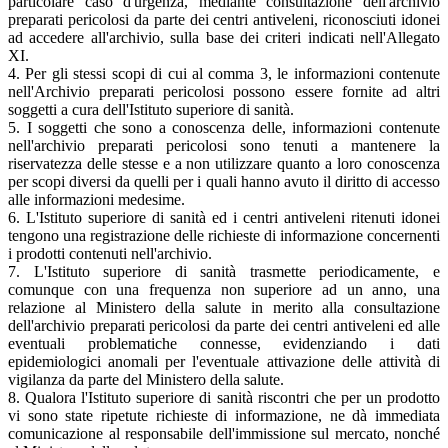
particolare caso d'urgenza, mediante consultazione dell'archivio
preparati pericolosi da parte dei centri antiveleni, riconosciuti idonei
ad accedere all'archivio, sulla base dei criteri indicati nell'Allegato
XI.
4. Per gli stessi scopi di cui al comma 3, le informazioni contenute
nell'Archivio preparati pericolosi possono essere fornite ad altri
soggetti a cura dell'Istituto superiore di sanità.
5. I soggetti che sono a conoscenza delle, informazioni contenute
nell'archivio preparati pericolosi sono tenuti a mantenere la
riservatezza delle stesse e a non utilizzare quanto a loro conoscenza
per scopi diversi da quelli per i quali hanno avuto il diritto di accesso
alle informazioni medesime.
6. L'Istituto superiore di sanità ed i centri antiveleni ritenuti idonei
tengono una registrazione delle richieste di informazione concernenti
i prodotti contenuti nell'archivio.
7. L'Istituto superiore di sanità trasmette periodicamente, e
comunque con una frequenza non superiore ad un anno, una
relazione al Ministero della salute in merito alla consultazione
dell'archivio preparati pericolosi da parte dei centri antiveleni ed alle
eventuali problematiche connesse, evidenziando i dati
epidemiologici anomali per l'eventuale attivazione delle attività di
vigilanza da parte del Ministero della salute.
8. Qualora l'Istituto superiore di sanità riscontri che per un prodotto
vi sono state ripetute richieste di informazione, ne dà immediata
comunicazione al responsabile dell'immissione sul mercato, nonché