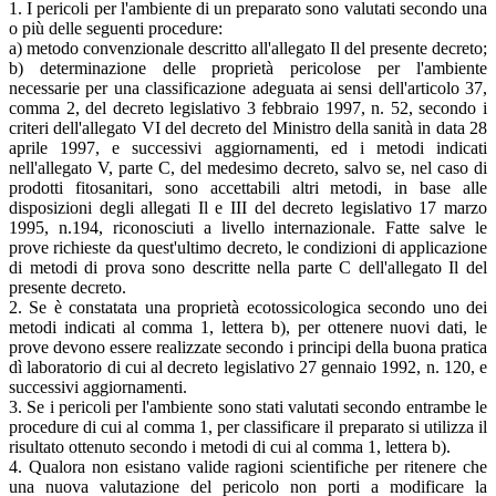
1. I pericoli per l'ambiente di un preparato sono valutati secondo una
o più delle seguenti procedure:
a) metodo convenzionale descritto all'allegato Il del presente decreto;
b) determinazione delle proprietà pericolose per l'ambiente
necessarie per una classificazione adeguata ai sensi dell'articolo 37,
comma 2, del decreto legislativo 3 febbraio 1997, n. 52, secondo i
criteri dell'allegato VI del decreto del Ministro della sanità in data 28
aprile 1997, e successivi aggiornamenti, ed i metodi indicati
nell'allegato V, parte C, del medesimo decreto, salvo se, nel caso di
prodotti fitosanitari, sono accettabili altri metodi, in base alle
disposizioni degli allegati Il e III del decreto legislativo 17 marzo
1995, n.194, riconosciuti a livello internazionale. Fatte salve le
prove richieste da quest'ultimo decreto, le condizioni di applicazione
di metodi di prova sono descritte nella parte C dell'allegato Il del
presente decreto.
2. Se è constatata una proprietà ecotossicologica secondo uno dei
metodi indicati al comma 1, lettera b), per ottenere nuovi dati, le
prove devono essere realizzate secondo i principi della buona pratica
dì laboratorio di cui al decreto legislativo 27 gennaio 1992, n. 120, e
successivi aggiornamenti.
3. Se i pericoli per l'ambiente sono stati valutati secondo entrambe le
procedure di cui al comma 1, per classificare il preparato si utilizza il
risultato ottenuto secondo i metodi di cui al comma 1, lettera b).
4. Qualora non esistano valide ragioni scientifiche per ritenere che
una nuova valutazione del pericolo non porti a modificare la