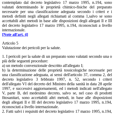
contemplato dal decreto legislativo 17 marzo 1995, n.194, sono
valutati determinando le proprietà chimico-fisiche del preparato
necessarie per una classificazione adeguata secondo i criteri e i
metodi definiti negli allegati richiamati al comma 1,salvo se sono
accettabili altri metodi in base alle disposizioni degli allegati Il e III
del decreto legislativo 17 marzo 1995, n.194, riconosciuti a livello
internazionale.
[Note all'art. 4]
Articolo 5
Valutazione dei pericoli per la salute.
1. I pericoli per la salute di un preparato sono valutati secondo una o
più delle seguenti procedure:
a) un metodo convenzionale descritto all'allegato I;
b) la determinazione delle proprietà tossicologiche necessarie per
una classificazione adeguata, ai sensi dell'articolo 37, comma 2, del
decreto legislativo 3 febbraio 1997, n. 52, secondo i criteri
dell'allegato VI del decreto del Ministro della sanità in data 28 aprile
1997, e successivi aggiornamenti, ed i metodi indicati nell'allegato
V, parte B, del medesimo decreto, salvo se, nel caso di prodotti
fitosanitari, sono accettabili altri metodi, in base alle disposizioni
degli allegati Il e III del decreto legislativo 17 marzo 1995, n.194,
riconosciuti a livello internazionale.
2. Fatti salvi i requisiti del decreto legislativo 17 marzo 1995, n.194,