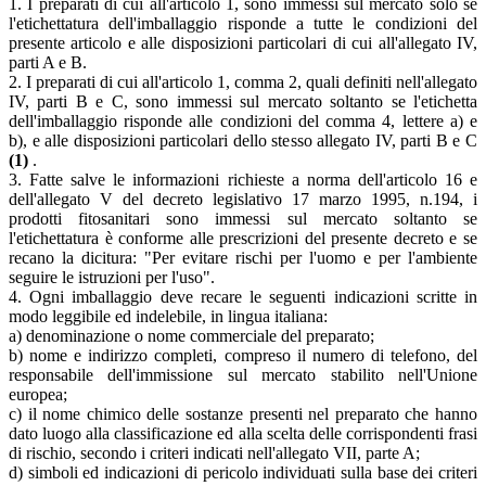
1. I preparati di cui all'articolo 1, sono immessi sul mercato solo se
l'etichettatura dell'imballaggio risponde a tutte le condizioni del
presente articolo e alle disposizioni particolari di cui all'allegato IV,
parti A e B.
2. I preparati di cui all'articolo 1, comma 2, quali definiti nell'allegato
IV, parti B e C, sono immessi sul mercato soltanto se l'etichetta
dell'imballaggio risponde alle condizioni del comma 4, lettere a) e
b), e alle disposizioni particolari dello stesso allegato IV, parti B e C
(1)
.
3. Fatte salve le informazioni richieste a norma dell'articolo 16 e
dell'allegato V del decreto legislativo 17 marzo 1995, n.194, i
prodotti fitosanitari sono immessi sul mercato soltanto se
l'etichettatura è conforme alle prescrizioni del presente decreto e se
recano la dicitura: "Per evitare rischi per l'uomo e per l'ambiente
seguire le istruzioni per l'uso".
4. Ogni imballaggio deve recare le seguenti indicazioni scritte in
modo leggibile ed indelebile, in lingua italiana:
a) denominazione o nome commerciale del preparato;
b) nome e indirizzo completi, compreso il numero di telefono, del
responsabile dell'immissione sul mercato stabilito nell'Unione
europea;
c) il nome chimico delle sostanze presenti nel preparato che hanno
dato luogo alla classificazione ed alla scelta delle corrispondenti frasi
di rischio, secondo i criteri indicati nell'allegato VII, parte A;
d) simboli ed indicazioni di pericolo individuati sulla base dei criteri