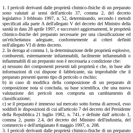
1. I pericoli derivanti dalle proprietà chimico-fisiche di un preparato
sono valutati ai sensi dell'articolo 37, comma 2, del decreto
legislativo 3 febbraio 1997, n. 52, determinando, secondo i metodi
specificati alla parte A dell'allegato V del decreto del Ministro della
sanità in data 28 aprile 1997, e successivi aggiornamenti, le proprietà
chimico-fisiche del preparato necessarie per una classificazione ed
un'etichettatura adeguate, conformemente ai criteri definiti
nell'allegato VI di detto decreto.
2. In deroga al comma 1, la determinazione delle proprietà esplosive,
comburenti, estremamente infiammabili, facilmente infiammabili o
infiammabili di un preparato non è necessaria a condizione che:
a) nessuno dei componenti presenti tali proprietà e che, in base alle
informazioni di cui dispone il fabbricante, sia improbabile che il
preparato presenti questo tipo di pericolo o rischio;
b) in caso di modifica della composizione di un preparato di
composizione nota si concluda, su base scientifica, che una nuova
valutazione dei pericoli non comporta un cambiamento di
classificazione;
c) se il preparato è immesso sul mercato sotto forma di aerosol, esso
soddisfi le disposizioni di cui all'articolo 7 del decreto del Presidente
della Repubblica 21 luglio 1982, n. 741, e definite dall' articolo 1,
comma 2, punto 2.4, del decreto del Ministro dell'industria, del
commercio e dell'artigianato 8 maggio 1997, n. 208.
3. I pericoli derivanti dalle proprietà chimico-fisiche di un preparato