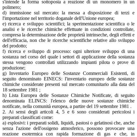
s'intende la forma sottoposta a reazione di un monomero in un
polimero;
d) immissione sul mercato: la messa a disposizione di terzi e
l'importazione nel territorio doganale dell'Unione europea;
e) ricerca e sviluppo scientifici; la sperimentazione scientifica o le
analisi e le ricerche chimiche effettuate in condizioni controllate,
compresa la determinazione delle proprietà intrinseche, degli effetti e
dell'efficacia, non che le ricerche scientifiche relative allo sviluppo
del prodotto;
f) ricerca e sviluppo di processo: ogni ulteriore sviluppo di una
sostanza nel corso del quale i settori di applicazione della sostanza
stessa vengono controllati utilizzando impianti pilota o prove di
produzione;
g) Inventario Europeo delle Sostanze Commerciali Esistenti, di
seguito denominato EINECS: l'inventario europeo delle sostanze
chimiche considerate presenti sul mercato comunitario alla data del
18 settembre 1981 ;
h) Lista Europea delle Sostanze Chimiche Notificate, di seguito
denominata ELINCS: l'elenco delle nuove sostanze chimiche
notificate, nella comunità europea, a partire del 19 settembre 1981 .
2. Ai sensi degli articoli 4, 5 e 6 sono considerati pericolosi i
preparati classificati come:
a) esplosivi: i preparati solidi, liquidi, pastosi o gelatinosi che, anche
senza l'azione dell'ossigeno atmosferico, possono provocare una
reazione esotermica con rapida formazione di gas e che, in