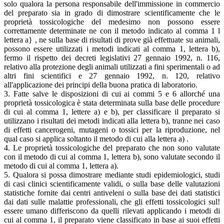
solo qualora la persona responsabile dell'immissione in commercio
del preparato sia in grado di dimostrare scientificamente che le
proprietà tossicologiche del medesimo non possono essere
correttamente determinate ne con il metodo indicato al comma 1 l
lettera a} , ne sulla base di risultati di prove già effettuate su animali,
possono essere utilizzati i metodi indicati al comma 1, lettera b),
fermo il rispetto dei decreti legislativi 27 gennaio 1992, n. 116,
relativo alla protezione degli animali utilizzati a fini sperimentali o ad
altri fini scientifici e 27 gennaio 1992, n. 120, relativo
all'applicazione dei principi della buona pratica di laboratorio.
3. Fatte salve le disposizioni di cui ai commi 5 e 6 allorché una
proprietà tossicologica è stata determinata sulla base delle procedure
di cui al comma 1, lettere a) e b), per classificare il preparato si
utilizzano i risultati dei metodi indicati alla lettera b), tranne nei caso
di effetti cancerogeni, mutageni o tossici per la riproduzione, nel
qual caso si applica soltanto il metodo di cui alla lettera a) .
4. Le proprietà tossicologiche del preparato che non sono valutate
con il metodo di cui al comma 1, lettera b), sono valutate secondo il
metodo di cui al comma 1, lettera a).
5. Qualora si possa dimostrare mediante studi epidemiologici, studi
di casi clinici scientificamente validi, o sulla base delle valutazioni
statistiche fornite dai centri antiveleni o sulla base dei dati statistici
dai dati sulle malattie professionali, che gli effetti tossicologici sul!
essere umano differiscono da quelli rilevati applicando i metodi di
cui al comma 1, il preparato viene classificato in base ai suoi effetti