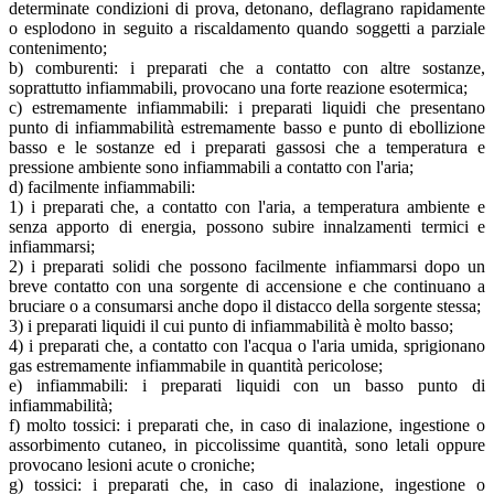
determinate condizioni di prova, detonano, deflagrano rapidamente
o esplodono in seguito a riscaldamento quando soggetti a parziale
contenimento;
b) comburenti: i preparati che a contatto con altre sostanze,
soprattutto infiammabili, provocano una forte reazione esotermica;
c) estremamente infiammabili: i preparati liquidi che presentano
punto di infiammabilità estremamente basso e punto di ebollizione
basso e le sostanze ed i preparati gassosi che a temperatura e
pressione ambiente sono infiammabili a contatto con l'aria;
d) facilmente infiammabili:
1) i preparati che, a contatto con l'aria, a temperatura ambiente e
senza apporto di energia, possono subire innalzamenti termici e
infiammarsi;
2) i preparati solidi che possono facilmente infiammarsi dopo un
breve contatto con una sorgente di accensione e che continuano a
bruciare o a consumarsi anche dopo il distacco della sorgente stessa;
3) i preparati liquidi il cui punto di infiammabilità è molto basso;
4) i preparati che, a contatto con l'acqua o l'aria umida, sprigionano
gas estremamente infiammabile in quantità pericolose;
e) infiammabili: i preparati liquidi con un basso punto di
infiammabilità;
f) molto tossici: i preparati che, in caso di inalazione, ingestione o
assorbimento cutaneo, in piccolissime quantità, sono letali oppure
provocano lesioni acute o croniche;
g) tossici: i preparati che, in caso di inalazione, ingestione o