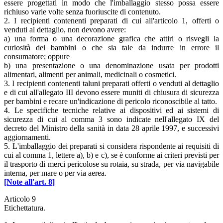
essere progettati in modo che l'imballaggio stesso possa essere
richiuso varie volte senza fuoriuscite di contenuto.
2. I recipienti contenenti preparati di cui all'articolo 1, offerti o
venduti al dettaglio, non devono avere:
a) una forma o una decorazione grafica che attiri o risvegli la
curiosità dei bambini o che sia tale da indurre in errore il
consumatore; oppure
b) una presentazione o una denominazione usata per prodotti
alimentari, alimenti per animali, medicinali o cosmetici.
3. I recipienti contenenti taluni preparati offerti o venduti al dettaglio
e di cui all'allegato III devono essere muniti di chiusura di sicurezza
per bambini e recare un'indicazione di pericolo riconoscibile al tatto.
4. Le specifiche tecniche relative ai dispositivi ed ai sistemi di
sicurezza di cui al comma 3 sono indicate nell'allegato IX del
decreto del Ministro della sanità in data 28 aprile 1997, e successivi
aggiornamenti.
5. L'imballaggio dei preparati si considera rispondente ai requisiti di
cui al comma 1, lettere a), b) e c), se è conforme ai criteri previsti per
il trasporto di merci pericolose su rotaia, su strada, per via navigabile
interna, per mare o per via aerea.
[Note all'art. 8]
Articolo 9
Etichettatura.