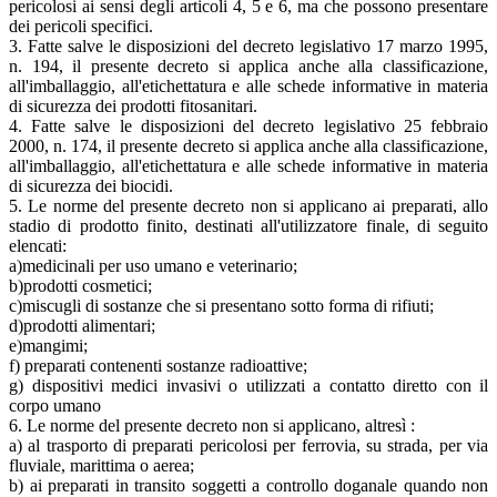
pericolosi ai sensi degli articoli 4, 5 e 6, ma che possono presentare
dei pericoli specifici.
3. Fatte salve le disposizioni del decreto legislativo 17 marzo 1995,
n. 194, il presente decreto si applica anche alla classificazione,
all'imballaggio, all'etichettatura e alle schede informative in materia
di sicurezza dei prodotti fitosanitari.
4. Fatte salve le disposizioni del decreto legislativo 25 febbraio
2000, n. 174, il presente decreto si applica anche alla classificazione,
all'imballaggio, all'etichettatura e alle schede informative in materia
di sicurezza dei biocidi.
5. Le norme del presente decreto non si applicano ai preparati, allo
stadio di prodotto finito, destinati all'utilizzatore finale, di seguito
elencati:
a)medicinali per uso umano e veterinario;
b)prodotti cosmetici;
c)miscugli di sostanze che si presentano sotto forma di rifiuti;
d)prodotti alimentari;
e)mangimi;
f) preparati contenenti sostanze radioattive;
g) dispositivi medici invasivi o utilizzati a contatto diretto con il
corpo umano
6. Le norme del presente decreto non si applicano, altresì :
a) al trasporto di preparati pericolosi per ferrovia, su strada, per via
fluviale, marittima o aerea;
b) ai preparati in transito soggetti a controllo doganale quando non