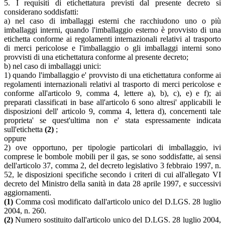
5. I requisiti di etichettatura previsti dal presente decreto si
considerano soddisfatti:
a) nel caso di imballaggi esterni che racchiudono uno o più
imballaggi interni, quando l'imballaggio esterno è provvisto di una
etichetta conforme ai regolamenti internazionali relativi al trasporto
di merci pericolose e l'imballaggio o gli imballaggi interni sono
provvisti di una etichettatura conforme al presente decreto;
b) nel caso di imballaggi unici:
1) quando l'imballaggio e' provvisto di una etichettatura conforme ai
regolamenti internazionali relativi al trasporto di merci pericolose e
conforme all'articolo 9, comma 4, lettere a), b), c), e) e f); ai
preparati classificati in base all'articolo 6 sono altresi' applicabili le
disposizioni dell' articolo 9, comma 4, lettera d), concernenti tale
proprieta' se quest'ultima non e' stata espressamente indicata
sull'etichetta
(2)
;
oppure
2) ove opportuno, per tipologie particolari di imballaggio, ivi
comprese le bombole mobili per il gas, se sono soddisfatte, ai sensi
dell'articolo 37, comma 2, del decreto legislativo 3 febbraio 1997, n.
52, le disposizioni specifiche secondo i criteri di cui all'allegato VI
decreto del Ministro della sanità in data 28 aprile 1997, e successivi
aggiornamenti.
(1)
Comma così modificato dall'articolo unico del D.LGS. 28 luglio
2004, n. 260.
(2)
Numero sostituito dall'articolo unico del D.LGS. 28 luglio 2004,