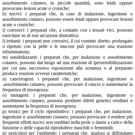
assorbimento cutaneo, in piccole quantità, sono letali oppure
provocano lesioni acute o croniche;
h) nocivi: i preparati che, in caso di inalazione, ingestione o
assorbimento cutaneo, possono essere letali oppure provocare lesioni
acute o croniche;
i) corrosivi: i preparati che, a contatto con i tessuti vivi, possono
esercitare su di essi un'azione distruttiva;
l) irritanti: i preparati non corrosivi, il cui contatto diretto, prolungato
o ripetuto con la pelle o le mucose può provocare una reazione
infiammatoria;
m) sensibilizzanti: i preparati che, per inalazione o assorbimento
cutaneo, possono dar luogo ad una reazione di ipersensibilizzazione
per cui una successiva esposizione alla sostanza o al preparato
produce reazioni avverse caratteristiche;
n) cancerogeni: i preparati che, per inalazione, ingestione o
.assorbimento cutaneo, possono provocare il cancro o aumentarne la
frequenza di insorgenza:
o) mutageni: i preparati che, per inalazione, ingestione o
assorbimento cutaneo, possono produrre difetti genetici ereditari o
aumentarne la frequenza di insorgenza;
p) tossici per il ciclo riproduttivo: i preparati che, per inalazione,
ingestione o assorbimento cutaneo, possono provocare o rendere più
frequenti effetti nocivi non ereditari nella prole o danni a carico della
funzione o delle capacità riproduttive maschili o femminili;
q) pericolosi per l'ambiente: i preparati che, qualora si diffondano