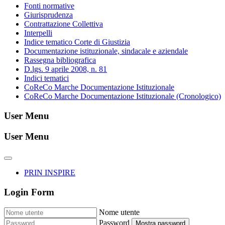
Fonti normative
Giurisprudenza
Contrattazione Collettiva
Interpelli
Indice tematico Corte di Giustizia
Documentazione istituzionale, sindacale e aziendale
Rassegna bibliografica
D.lgs. 9 aprile 2008, n. 81
Indici tematici
CoReCo Marche Documentazione Istituzionale
CoReCo Marche Documentazione Istituzionale (Cronologico)
User Menu
User Menu
PRIN INSPIRE
Login Form
Nome utente
Password
Mostra password