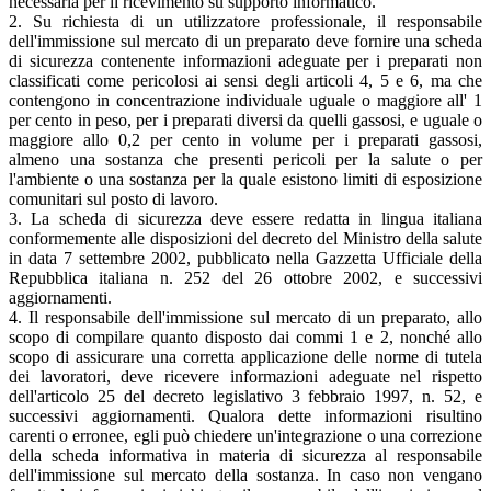
necessaria per il ricevimento su supporto informatico.
2. Su richiesta di un utilizzatore professionale, il responsabile
dell'immissione sul mercato di un preparato deve fornire una scheda
di sicurezza contenente informazioni adeguate per i preparati non
classificati come pericolosi ai sensi degli articoli 4, 5 e 6, ma che
contengono in concentrazione individuale uguale o maggiore all' 1
per cento in peso, per i preparati diversi da quelli gassosi, e uguale o
maggiore allo 0,2 per cento in volume per i preparati gassosi,
almeno una sostanza che presenti pericoli per la salute o per
l'ambiente o una sostanza per la quale esistono limiti di esposizione
comunitari sul posto di lavoro.
3. La scheda di sicurezza deve essere redatta in lingua italiana
conformemente alle disposizioni del decreto del Ministro della salute
in data 7 settembre 2002, pubblicato nella Gazzetta Ufficiale della
Repubblica italiana n. 252 del 26 ottobre 2002, e successivi
aggiornamenti.
4. Il responsabile dell'immissione sul mercato di un preparato, allo
scopo di compilare quanto disposto dai commi 1 e 2, nonché allo
scopo di assicurare una corretta applicazione delle norme di tutela
dei lavoratori, deve ricevere informazioni adeguate nel rispetto
dell'articolo 25 del decreto legislativo 3 febbraio 1997, n. 52, e
successivi aggiornamenti. Qualora dette informazioni risultino
carenti o erronee, egli può chiedere un'integrazione o una correzione
della scheda informativa in materia di sicurezza al responsabile
dell'immissione sul mercato della sostanza. In caso non vengano