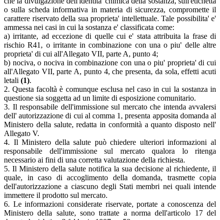
che la divulgazione dell'identita' chimica della sostanza, sull'etichetta
o sulla scheda informativa in materia di sicurezza, compromette il
carattere riservato della sua proprieta' intellettuale. Tale possibilita' e'
ammessa nei casi in cui la sostanza e' classificata come:
a) irritante, ad eccezione di quelle cui e' stata attribuita la frase di
rischio R41, o irritante in combinazione con una o piu' delle altre
proprieta' di cui all'Allegato VII, parte A, punto 4;
b) nociva, o nociva in combinazione con una o piu' proprieta' di cui
all'Allegato VII, parte A, punto 4, che presenta, da sola, effetti acuti
letali
(1)
.
2. Questa facoltà è comunque esclusa nel caso in cui la sostanza in
questione sia soggetta ad un limite di esposizione comunitario.
3. Il responsabile dell'immissione sul mercato che intenda avvalersi
dell' autorizzazione di cui al comma 1, presenta apposita domanda al
Ministero della salute, redatta in conformità a quanto disposto nell'
Allegato V.
4. Il Ministero della salute può chiedere ulteriori informazioni al
responsabile dell'immissione sul mercato qualora lo ritenga
necessario ai fini di una corretta valutazione della richiesta.
5. Il Ministero della salute notifica la sua decisione al richiedente, il
quale, in caso di accoglimento della domanda, trasmette copia
dell'autorizzazione a ciascuno degli Stati membri nei quali intende
immettere il prodotto sul mercato.
6. Le informazioni considerate riservate, portate a conoscenza del
Ministero della salute, sono trattate a norma dell'articolo 17 del