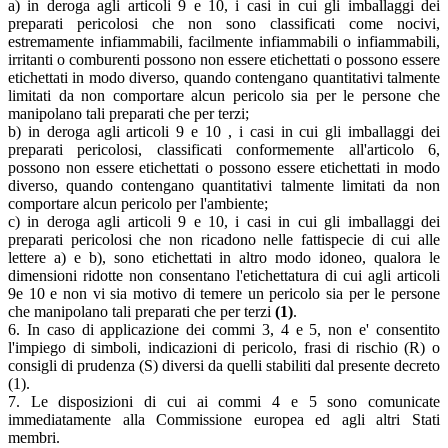
a) in deroga agli articoli 9 e 10, i casi in cui gli imballaggi dei
preparati pericolosi che non sono classificati come nocivi,
estremamente infiammabili, facilmente infiammabili o infiammabili,
irritanti o comburenti possono non essere etichettati o possono essere
etichettati in modo diverso, quando contengano quantitativi talmente
limitati da non comportare alcun pericolo sia per le persone che
manipolano tali preparati che per terzi;
b) in deroga agli articoli 9 e 10 , i casi in cui gli imballaggi dei
preparati pericolosi, classificati conformemente all'articolo 6,
possono non essere etichettati o possono essere etichettati in modo
diverso, quando contengano quantitativi talmente limitati da non
comportare alcun pericolo per l'ambiente;
c) in deroga agli articoli 9 e 10, i casi in cui gli imballaggi dei
preparati pericolosi che non ricadono nelle fattispecie di cui alle
lettere a) e b), sono etichettati in altro modo idoneo, qualora le
dimensioni ridotte non consentano l'etichettatura di cui agli articoli
9e 10 e non vi sia motivo di temere un pericolo sia per le persone
che manipolano tali preparati che per terzi
(1)
.
6. In caso di applicazione dei commi 3, 4 e 5, non e' consentito
l'impiego di simboli, indicazioni di pericolo, frasi di rischio (R) o
consigli di prudenza (S) diversi da quelli stabiliti dal presente decreto
(1).
7. Le disposizioni di cui ai commi 4 e 5 sono comunicate
immediatamente alla Commissione europea ed agli altri Stati
membri.