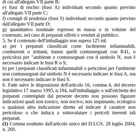
di cui all'allegato VII parte B;
e) frasi di rischio (frasi A) individuati secondo quanto previsto
all'allegato VII parte C;
f) consigli di prudenza (frasi S) individuati secondo quanto previsto
dall'allegato VII parte D;
g) quantitativo nominale espresso in massa o in volume del
contenuto, nel caso di preparati offerti o venduti al pubblico.
5. Se il contenuto dell'imballaggio non supera 125 ml:
a) per i preparati classificati come facilmente infiammabili,
comburenti o irritanti, tranne quelli contrassegnati con R41, o
pericolosi per "ambiente e contrassegnati con il simbolo N, non è
necessario indicare le frasi R o S;
b) per i preparati classificati infiammabili o pericolosi per l'ambiente
non contrassegnati dal simbolo N è necessario indicare le frasi A, ma
non è necessario indicare le frasi S.
6. Fatte salve le disposizioni dell'articolo 16, comma 4, del decreto
legislativo 17 marzo 1995, n.194, sull'imballaggio o sull'etichetta dei
preparati contemplati dal presente decreto non possono figurare
indicazioni quali non tossico, non nocivo, non inquinante, ecologico
o qualsiasi altra indicazione diretta ad indicare il carattere non
pericoloso o che induca a sottovalutare i pericoli inerenti tali
preparati.
(1)
Comma sostituito dall'articolo unico del D.LGS. 28 luglio 2004,
n. 260.