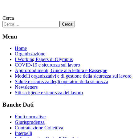
Cerca
Cerca
Menu
Home
Organizzazione
I Working Papers di Olympus
COVID-19 e sicurezza sul lavoro
Approfondimenti, Guide alla lettura e Rassegne
Modelli organizzativi e di gestione della sicurezza sul lavoro
Salute e sicurezza degli operatori della sicurezza
Newsletters
Siti su igiene e sicurezza del lavoro
Banche Dati
Fonti normative
Giurisprudenza
Contrattazione Collettiva
Interpelli