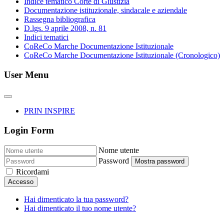
Indice tematico Corte di Giustizia
Documentazione istituzionale, sindacale e aziendale
Rassegna bibliografica
D.lgs. 9 aprile 2008, n. 81
Indici tematici
CoReCo Marche Documentazione Istituzionale
CoReCo Marche Documentazione Istituzionale (Cronologico)
User Menu
PRIN INSPIRE
Login Form
Nome utente
Password
Mostra password
Ricordami
Accesso
Hai dimenticato la tua password?
Hai dimenticato il tuo nome utente?