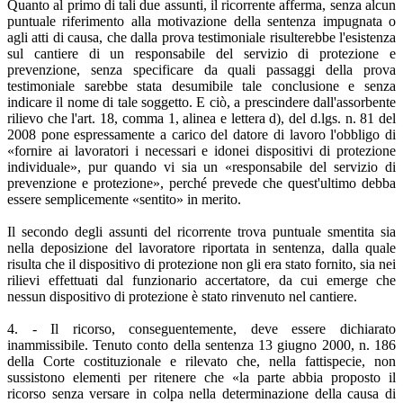
Quanto al primo di tali due assunti, il ricorrente afferma, senza alcun
puntuale riferimento alla motivazione della sentenza impugnata o
agli atti di causa, che dalla prova testimoniale risulterebbe l'esistenza
sul cantiere di un responsabile del servizio di protezione e
prevenzione, senza specificare da quali passaggi della prova
testimoniale sarebbe stata desumibile tale conclusione e senza
indicare il nome di tale soggetto. E ciò, a prescindere dall'assorbente
rilievo che l'art. 18, comma 1, alinea e lettera d), del d.lgs. n. 81 del
2008 pone espressamente a carico del datore di lavoro l'obbligo di
«fornire ai lavoratori i necessari e idonei dispositivi di protezione
individuale», pur quando vi sia un «responsabile del servizio di
prevenzione e protezione», perché prevede che quest'ultimo debba
essere semplicemente «sentito» in merito.
Il secondo degli assunti del ricorrente trova puntuale smentita sia
nella deposizione del lavoratore riportata in sentenza, dalla quale
risulta che il dispositivo di protezione non gli era stato fornito, sia nei
rilievi effettuati dal funzionario accertatore, da cui emerge che
nessun dispositivo di protezione è stato rinvenuto nel cantiere.
4. - Il ricorso, conseguentemente, deve essere dichiarato
inammissibile. Tenuto conto della sentenza 13 giugno 2000, n. 186
della Corte costituzionale e rilevato che, nella fattispecie, non
sussistono elementi per ritenere che «la parte abbia proposto il
ricorso senza versare in colpa nella determinazione della causa di