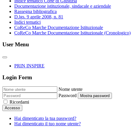
Indice tematico Corte di Giustizia
Documentazione istituzionale, sindacale e aziendale
Rassegna bibliografica
D.lgs. 9 aprile 2008, n. 81
Indici tematici
CoReCo Marche Documentazione Istituzionale
CoReCo Marche Documentazione Istituzionale (Cronologico)
User Menu
PRIN INSPIRE
Login Form
Nome utente
Password
Mostra password
Ricordami
Accesso
Hai dimenticato la tua password?
Hai dimenticato il tuo nome utente?