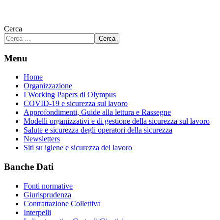
Cerca
Cerca
Menu
Home
Organizzazione
I Working Papers di Olympus
COVID-19 e sicurezza sul lavoro
Approfondimenti, Guide alla lettura e Rassegne
Modelli organizzativi e di gestione della sicurezza sul lavoro
Salute e sicurezza degli operatori della sicurezza
Newsletters
Siti su igiene e sicurezza del lavoro
Banche Dati
Fonti normative
Giurisprudenza
Contrattazione Collettiva
Interpelli