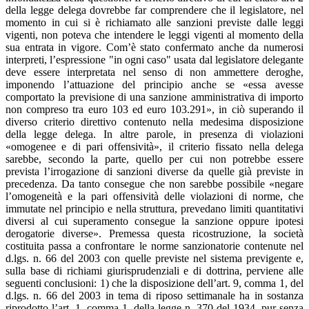
della legge delega dovrebbe far comprendere che il legislatore, nel
momento in cui si è richiamato alle sanzioni previste dalle leggi
vigenti, non poteva che intendere le leggi vigenti al momento della
sua entrata in vigore. Com’è stato confermato anche da numerosi
interpreti, l’espressione "in ogni caso" usata dal legislatore delegante
deve essere interpretata nel senso di non ammettere deroghe,
imponendo l’attuazione del principio anche se «essa avesse
comportato la previsione di una sanzione amministrativa di importo
non compreso tra euro 103 ed euro 103.291», in ciò superando il
diverso criterio direttivo contenuto nella medesima disposizione
della legge delega. In altre parole, in presenza di violazioni
«omogenee e di pari offensività», il criterio fissato nella delega
sarebbe, secondo la parte, quello per cui non potrebbe essere
prevista l’irrogazione di sanzioni diverse da quelle già previste in
precedenza. Da tanto consegue che non sarebbe possibile «negare
l’omogeneità e la pari offensività delle violazioni di norme, che
immutate nel principio e nella struttura, prevedano limiti quantitativi
diversi al cui superamento consegue la sanzione oppure ipotesi
derogatorie diverse». Premessa questa ricostruzione, la società
costituita passa a confrontare le norme sanzionatorie contenute nel
d.lgs. n. 66 del 2003 con quelle previste nel sistema previgente e,
sulla base di richiami giurisprudenziali e di dottrina, perviene alle
seguenti conclusioni: 1) che la disposizione dell’art. 9, comma 1, del
d.lgs. n. 66 del 2003 in tema di riposo settimanale ha in sostanza
riprodotto l’art. 1, comma 1, della legge n. 370 del 1934, pur senza