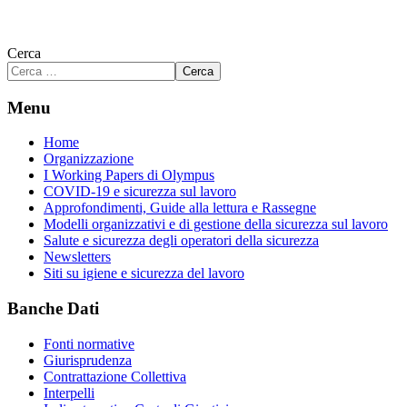
Cerca
Cerca
Menu
Home
Organizzazione
I Working Papers di Olympus
COVID-19 e sicurezza sul lavoro
Approfondimenti, Guide alla lettura e Rassegne
Modelli organizzativi e di gestione della sicurezza sul lavoro
Salute e sicurezza degli operatori della sicurezza
Newsletters
Siti su igiene e sicurezza del lavoro
Banche Dati
Fonti normative
Giurisprudenza
Contrattazione Collettiva
Interpelli