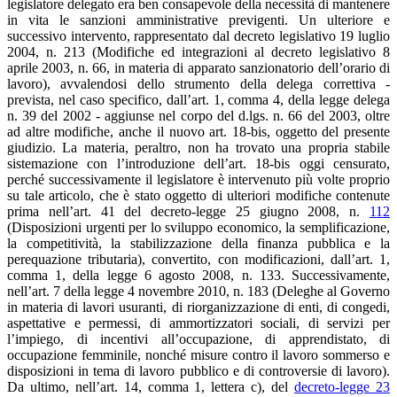
legislatore delegato era ben consapevole della necessità di mantenere
in vita le sanzioni amministrative previgenti. Un ulteriore e
successivo intervento, rappresentato dal decreto legislativo 19 luglio
2004, n. 213 (Modifiche ed integrazioni al decreto legislativo 8
aprile 2003, n. 66, in materia di apparato sanzionatorio dell’orario di
lavoro), avvalendosi dello strumento della delega correttiva -
prevista, nel caso specifico, dall’art. 1, comma 4, della legge delega
n. 39 del 2002 - aggiunse nel corpo del d.lgs. n. 66 del 2003, oltre
ad altre modifiche, anche il nuovo art. 18-bis, oggetto del presente
giudizio. La materia, peraltro, non ha trovato una propria stabile
sistemazione con l’introduzione dell’art. 18-bis oggi censurato,
perché successivamente il legislatore è intervenuto più volte proprio
su tale articolo, che è stato oggetto di ulteriori modifiche contenute
prima nell’art. 41 del decreto-legge 25 giugno 2008, n.
112
(Disposizioni urgenti per lo sviluppo economico, la semplificazione,
la competitività, la stabilizzazione della finanza pubblica e la
perequazione tributaria), convertito, con modificazioni, dall’art. 1,
comma 1, della legge 6 agosto 2008, n. 133. Successivamente,
nell’art. 7 della legge 4 novembre 2010, n. 183 (Deleghe al Governo
in materia di lavori usuranti, di riorganizzazione di enti, di congedi,
aspettative e permessi, di ammortizzatori sociali, di servizi per
l’impiego, di incentivi all’occupazione, di apprendistato, di
occupazione femminile, nonché misure contro il lavoro sommerso e
disposizioni in tema di lavoro pubblico e di controversie di lavoro).
Da ultimo, nell’art. 14, comma 1, lettera c), del
decreto-legge 23