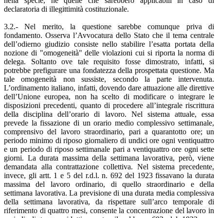
nella specie, né quelle che sarebbero applicabili in caso di
declaratoria di illegittimità costituzionale.
3.2.- Nel merito, la questione sarebbe comunque priva di
fondamento. Osserva l’Avvocatura dello Stato che il tema centrale
dell’odierno giudizio consiste nello stabilire l’esatta portata della
nozione di "omogeneità" delle violazioni cui si riporta la norma di
delega. Soltanto ove tale requisito fosse dimostrato, infatti, si
potrebbe prefigurare una fondatezza della prospettata questione. Ma
tale omogeneità non sussiste, secondo la parte intervenuta.
L’ordinamento italiano, infatti, dovendo dare attuazione alle direttive
dell’Unione europea, non ha scelto di modificare o integrare le
disposizioni precedenti, quanto di procedere all’integrale riscrittura
della disciplina dell’orario di lavoro. Nel sistema attuale, essa
prevede la fissazione di un orario medio complessivo settimanale,
comprensivo del lavoro straordinario, pari a quarantotto ore; un
periodo minimo di riposo giornaliero di undici ore ogni ventiquattro
e un periodo di riposo settimanale pari a ventiquattro ore ogni sette
giorni. La durata massima della settimana lavorativa, però, viene
demandata alla contrattazione collettiva. Nel sistema precedente,
invece, gli artt. 1 e 5 del r.d.l. n. 692 del 1923 fissavano la durata
massima del lavoro ordinario, di quello straordinario e della
settimana lavorativa. La previsione di una durata media complessiva
della settimana lavorativa, da rispettare sull’arco temporale di
riferimento di quattro mesi, consente la concentrazione del lavoro in