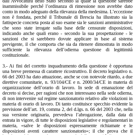
dall’Avvocatura dello Stato secondo la quale la questione sarebbe
inammissibile perché l’ordinanza di rimessione non avrebbe dato
conto in modo adeguato della rilevanza della medesima. L’eccezione
non è fondata, perché il Tribunale di Brescia ha illustrato sia la
fattispecie concreta posta al suo esame sia le sanzioni amministrative
che sono state irrogate sulla base delle censurate disposizioni,
indicando anche quali erano - secondo la sua prospettazione - le
sanzioni che si sarebbero dovute applicare in base al sistema
previgente, il che comporta che sia da ritenere dimostrata in modo
sufficiente la rilevanza dell’odierna questione di legittimità
costituzionale.
3.- Ai fini del corretto inquadramento della questione è opportuna
una breve premessa di carattere ricostruttivo. Il decreto legislativo n.
66 del 2003 ha dato attuazione, anche se con notevole ritardo, a due
direttive comunitarie, n. 93/104/CE e n. 2000/34/CE in materia di
organizzazione dell’orario di lavoro. In sede di emanazione del
decreto si decise, per ragioni che non interessano nella sede odierna,
di non intervenire sul regime sanzionatorio relativo alle violazioni in
materia di orario di lavoro. Di tanto costituisce specchio evidente la
previsione dell’art. 19, comma 2, del d.lgs. n. 66 del 2003 che, nella
sua versione originaria, prevedeva l’abrogazione, dalla data di
entrata in vigore, di tutte le disposizioni legislative e regolamentari in
materia, «salve le disposizioni espressamente richiamate e le
disposizioni aventi carattere sanzionatorio»; il che prova che il