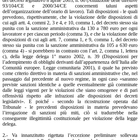
del decreto legislativo 8 aprile 2003, n. 66 (Attuazione delle direttive
93/104/CE e 2000/34/CE concernenti taluni aspetti
dell’organizzazione dell’orario di lavoro). Tali disposizioni - le quali
prevedono, rispettivamente, che la violazione delle disposizioni di
cui agli artt. 4, commi 2, 3 e 4, e 10, comma 1, del decreto stesso sia
punita con la sanzione amministrativa da 130 a 780 euro per ogni
lavoratore e per ciascun periodo (comma 3), e che la violazione delle
disposizioni di cui agli artt. 7, comma 1, e 9, comma 1, del decreto
stesso sia punita con la sanzione amministrativa da 105 a 630 euro
(comma 4) - si porrebbero in contrasto con l’art. 2, comma 1, lettera
c), della legge delega 1° marzo 2002, n. 39 (Disposizioni per
l’adempimento di obblighi derivanti dall’appartenenza dell’Italia alle
Comunità europee. Legge comunitaria 2001), il quale ha previsto
come criterio direttivo in materia di sanzioni amministrative che, nel
passaggio dal precedente al nuovo regime, in ogni caso «saranno
previste sanzioni identiche a quelle eventualmente già comminate
dalle leggi vigenti per le violazioni che siano omogenee e di pari
offensività rispetto alle infrazioni alle disposizioni dei decreti
legislativi». E poiché - secondo la ricostruzione operata dal
Tribunale - le precedenti disposizioni in materia prevedevano
l’irrogazione di sanzioni più miti, ciò si tradurrebbe nella
conseguente illegittimità costituzionale per violazione della legge
delega.
2.- Va innanzitutto rigettata l’eccezione preliminare sollevata