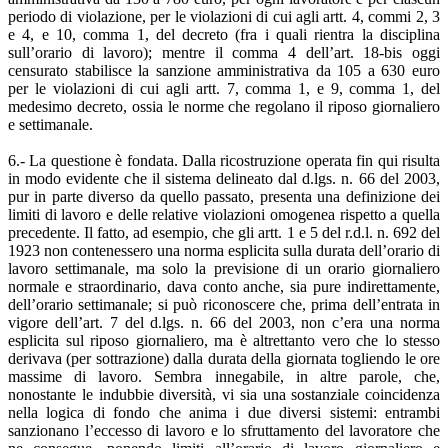
periodo di violazione, per le violazioni di cui agli artt. 4, commi 2, 3
e 4, e 10, comma 1, del decreto (fra i quali rientra la disciplina
sull’orario di lavoro); mentre il comma 4 dell’art. 18-bis oggi
censurato stabilisce la sanzione amministrativa da 105 a 630 euro
per le violazioni di cui agli artt. 7, comma 1, e 9, comma 1, del
medesimo decreto, ossia le norme che regolano il riposo giornaliero
e settimanale.
6.- La questione è fondata. Dalla ricostruzione operata fin qui risulta
in modo evidente che il sistema delineato dal d.lgs. n. 66 del 2003,
pur in parte diverso da quello passato, presenta una definizione dei
limiti di lavoro e delle relative violazioni omogenea rispetto a quella
precedente. Il fatto, ad esempio, che gli artt. 1 e 5 del r.d.l. n. 692 del
1923 non contenessero una norma esplicita sulla durata dell’orario di
lavoro settimanale, ma solo la previsione di un orario giornaliero
normale e straordinario, dava conto anche, sia pure indirettamente,
dell’orario settimanale; si può riconoscere che, prima dell’entrata in
vigore dell’art. 7 del d.lgs. n. 66 del 2003, non c’era una norma
esplicita sul riposo giornaliero, ma è altrettanto vero che lo stesso
derivava (per sottrazione) dalla durata della giornata togliendo le ore
massime di lavoro. Sembra innegabile, in altre parole, che,
nonostante le indubbie diversità, vi sia una sostanziale coincidenza
nella logica di fondo che anima i due diversi sistemi: entrambi
sanzionano l’eccesso di lavoro e lo sfruttamento del lavoratore che