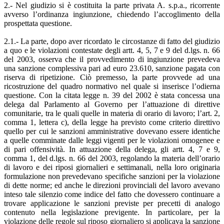
2.- Nel giudizio si è costituita la parte privata A. s.p.a., ricorrente
avverso l’ordinanza ingiunzione, chiedendo l’accoglimento della
prospettata questione.
2.1.- La parte, dopo aver ricordato le circostanze di fatto del giudizio
a quo e le violazioni contestate degli artt. 4, 5, 7 e 9 del d.lgs. n. 66
del 2003, osserva che il provvedimento di ingiunzione prevedeva
una sanzione complessiva pari ad euro 23.610, sanzione pagata con
riserva di ripetizione. Ciò premesso, la parte provvede ad una
ricostruzione del quadro normativo nel quale si inserisce l’odierna
questione. Con la citata legge n. 39 del 2002 è stata concessa una
delega dal Parlamento al Governo per l’attuazione di direttive
comunitarie, tra le quali quelle in materia di orario di lavoro; l’art. 2,
comma 1, lettera c), della legge ha previsto come criterio direttivo
quello per cui le sanzioni amministrative dovevano essere identiche
a quelle comminate dalle leggi vigenti per le violazioni omogenee e
di pari offensività. In attuazione della delega, gli artt. 4, 7 e 9,
comma 1, del d.lgs. n. 66 del 2003, regolando la materia dell’orario
di lavoro e dei riposi giornalieri e settimanali, nella loro originaria
formulazione non prevedevano specifiche sanzioni per la violazione
di dette norme; ed anche le direzioni provinciali del lavoro avevano
inteso tale silenzio come indice del fatto che dovessero continuare a
trovare applicazione le sanzioni previste per precetti di analogo
contenuto nella legislazione previgente. In particolare, per la
violazione delle regole sul riposo giornaliero si applicava la sanzione