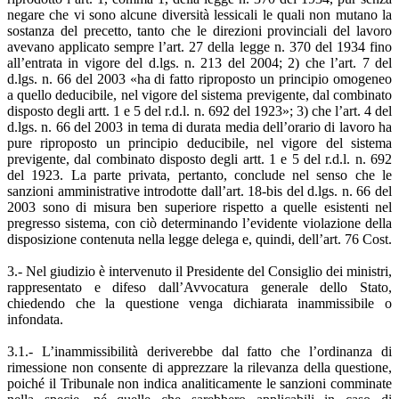
negare che vi sono alcune diversità lessicali le quali non mutano la
sostanza del precetto, tanto che le direzioni provinciali del lavoro
avevano applicato sempre l’art. 27 della legge n. 370 del 1934 fino
all’entrata in vigore del d.lgs. n. 213 del 2004; 2) che l’art. 7 del
d.lgs. n. 66 del 2003 «ha di fatto riproposto un principio omogeneo
a quello deducibile, nel vigore del sistema previgente, dal combinato
disposto degli artt. 1 e 5 del r.d.l. n. 692 del 1923»; 3) che l’art. 4 del
d.lgs. n. 66 del 2003 in tema di durata media dell’orario di lavoro ha
pure riproposto un principio deducibile, nel vigore del sistema
previgente, dal combinato disposto degli artt. 1 e 5 del r.d.l. n. 692
del 1923. La parte privata, pertanto, conclude nel senso che le
sanzioni amministrative introdotte dall’art. 18-bis del d.lgs. n. 66 del
2003 sono di misura ben superiore rispetto a quelle esistenti nel
pregresso sistema, con ciò determinando l’evidente violazione della
disposizione contenuta nella legge delega e, quindi, dell’art. 76 Cost.
3.- Nel giudizio è intervenuto il Presidente del Consiglio dei ministri,
rappresentato e difeso dall’Avvocatura generale dello Stato,
chiedendo che la questione venga dichiarata inammissibile o
infondata.
3.1.- L’inammissibilità deriverebbe dal fatto che l’ordinanza di
rimessione non consente di apprezzare la rilevanza della questione,
poiché il Tribunale non indica analiticamente le sanzioni comminate