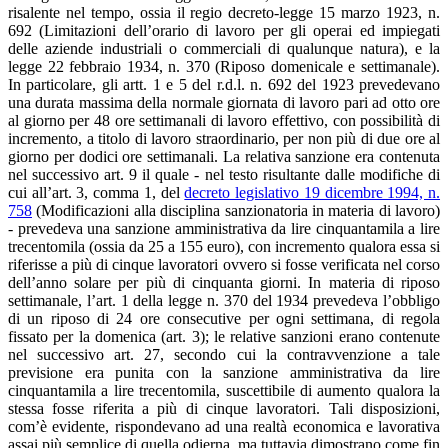
risalente nel tempo, ossia il regio decreto-legge 15 marzo 1923, n.
692 (Limitazioni dell’orario di lavoro per gli operai ed impiegati
delle aziende industriali o commerciali di qualunque natura), e la
legge 22 febbraio 1934, n. 370 (Riposo domenicale e settimanale).
In particolare, gli artt. 1 e 5 del r.d.l. n. 692 del 1923 prevedevano
una durata massima della normale giornata di lavoro pari ad otto ore
al giorno per 48 ore settimanali di lavoro effettivo, con possibilità di
incremento, a titolo di lavoro straordinario, per non più di due ore al
giorno per dodici ore settimanali. La relativa sanzione era contenuta
nel successivo art. 9 il quale - nel testo risultante dalle modifiche di
cui all’art. 3, comma 1, del
decreto legislativo 19 dicembre 1994, n.
758
(Modificazioni alla disciplina sanzionatoria in materia di lavoro)
- prevedeva una sanzione amministrativa da lire cinquantamila a lire
trecentomila (ossia da 25 a 155 euro), con incremento qualora essa si
riferisse a più di cinque lavoratori ovvero si fosse verificata nel corso
dell’anno solare per più di cinquanta giorni. In materia di riposo
settimanale, l’art. 1 della legge n. 370 del 1934 prevedeva l’obbligo
di un riposo di 24 ore consecutive per ogni settimana, di regola
fissato per la domenica (art. 3); le relative sanzioni erano contenute
nel successivo art. 27, secondo cui la contravvenzione a tale
previsione era punita con la sanzione amministrativa da lire
cinquantamila a lire trecentomila, suscettibile di aumento qualora la
stessa fosse riferita a più di cinque lavoratori. Tali disposizioni,
com’è evidente, rispondevano ad una realtà economica e lavorativa
assai più semplice di quella odierna, ma tuttavia dimostrano come fin