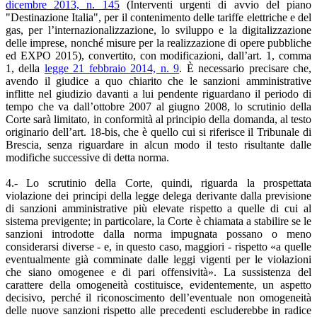
dicembre 2013, n. 145
(Interventi urgenti di avvio del piano
"Destinazione Italia", per il contenimento delle tariffe elettriche e del
gas, per l’internazionalizzazione, lo sviluppo e la digitalizzazione
delle imprese, nonché misure per la realizzazione di opere pubbliche
ed EXPO 2015), convertito, con modificazioni, dall’art. 1, comma
1, della
legge 21 febbraio 2014, n. 9
. È necessario precisare che,
avendo il giudice a quo chiarito che le sanzioni amministrative
inflitte nel giudizio davanti a lui pendente riguardano il periodo di
tempo che va dall’ottobre 2007 al giugno 2008, lo scrutinio della
Corte sarà limitato, in conformità al principio della domanda, al testo
originario dell’art. 18-bis, che è quello cui si riferisce il Tribunale di
Brescia, senza riguardare in alcun modo il testo risultante dalle
modifiche successive di detta norma.
4.- Lo scrutinio della Corte, quindi, riguarda la prospettata
violazione dei principi della legge delega derivante dalla previsione
di sanzioni amministrative più elevate rispetto a quelle di cui al
sistema previgente; in particolare, la Corte è chiamata a stabilire se le
sanzioni introdotte dalla norma impugnata possano o meno
considerarsi diverse - e, in questo caso, maggiori - rispetto «a quelle
eventualmente già comminate dalle leggi vigenti per le violazioni
che siano omogenee e di pari offensività». La sussistenza del
carattere della omogeneità costituisce, evidentemente, un aspetto
decisivo, perché il riconoscimento dell’eventuale non omogeneità
delle nuove sanzioni rispetto alle precedenti escluderebbe in radice