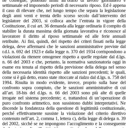
ne consegue, ponendo limiti all’orario di lavoro giornaliero e
settimanale ed imponendo periodi di necessario riposo. Ed è appena
il caso di rilevare che, nel lungo tempo che separa la legislazione
degli anni venti e trenta dello scorso secolo dall’intervento del
legislatore del 2003, si colloca anche l’entrata in vigore della
Costituzione, il cui art. 36 demanda alla legge ordinaria il compito di
stabilire la durata massima della giornata lavorativa e riconosce al
lavoratore il diritto al riposo settimanale ed alle ferie annuali
retribuite. Ai fini, quindi, del rispetto dei criteri fissati nella legge
delega, deve affermarsi che le sanzioni amministrative previste dal
r.d.l. n. 692 del 1923 e dalla legge n. 370 del 1934 corrispondono a
violazioni da ritenere omogenee rispetto a quelle regolate dal d.lgs.
n. 66 del 2003 e che, pertanto, la normativa sanzionatoria oggi in
esame era tenuta al rispetto della previsione della delega nel senso
della necessaria identità rispetto alle sanzioni precedenti; le quali,
come si è già detto, erano state ritoccate al rialzo dal d.lgs. n. 758 del
1994. Risulta in modo evidente, invece, proprio sulla base del
confronto sopra compiuto, che le sanzioni amministrative di cui
all’art. 18-bis del d.lgs. n. 66 del 2003 sono più alte di quelle
irrogate nel sistema precedente; e, trattandosi di un’operazione di
puro confronto aritmetico, non sussistono dubbi interpretativi. Ne
discende la fondatezza della questione di legittimità costituzionale,
perché effettivamente sussiste la violazione del criterio direttivo
contenuto nell’art. 2, comma 1, lettera c), della legge di delega n. 39
del 2002, sicché se ne impongono l’accoglimento e la conseguente