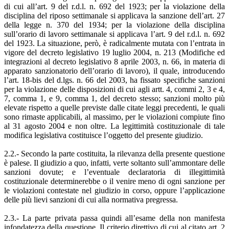
di cui all’art. 9 del r.d.l. n. 692 del 1923; per la violazione della
disciplina del riposo settimanale si applicava la sanzione dell’art. 27
della legge n. 370 del 1934; per la violazione della disciplina
sull’orario di lavoro settimanale si applicava l’art. 9 del r.d.l. n. 692
del 1923. La situazione, però, è radicalmente mutata con l’entrata in
vigore del decreto legislativo 19 luglio 2004, n. 213 (Modifiche ed
integrazioni al decreto legislativo 8 aprile 2003, n. 66, in materia di
apparato sanzionatorio dell’orario di lavoro), il quale, introducendo
l’art. 18-bis del d.lgs. n. 66 del 2003, ha fissato specifiche sanzioni
per la violazione delle disposizioni di cui agli artt. 4, commi 2, 3 e 4,
7, comma 1, e 9, comma 1, del decreto stesso; sanzioni molto più
elevate rispetto a quelle previste dalle citate leggi precedenti, le quali
sono rimaste applicabili, al massimo, per le violazioni compiute fino
al 31 agosto 2004 e non oltre. La legittimità costituzionale di tale
modifica legislativa costituisce l’oggetto del presente giudizio.
2.2.- Secondo la parte costituita, la rilevanza della presente questione
è palese. Il giudizio a quo, infatti, verte soltanto sull’ammontare delle
sanzioni dovute; e l’eventuale declaratoria di illegittimità
costituzionale determinerebbe o il venire meno di ogni sanzione per
le violazioni contestate nel giudizio in corso, oppure l’applicazione
delle più lievi sanzioni di cui alla normativa pregressa.
2.3.- La parte privata passa quindi all’esame della non manifesta
infondatezza della questione. Il criterio direttivo di cui al citato art. 2