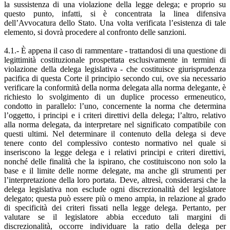
la sussistenza di una violazione della legge delega; e proprio su
questo punto, infatti, si è concentrata la linea difensiva
dell’Avvocatura dello Stato. Una volta verificata l’esistenza di tale
elemento, si dovrà procedere al confronto delle sanzioni.
4.1.- È appena il caso di rammentare - trattandosi di una questione di
legittimità costituzionale prospettata esclusivamente in termini di
violazione della delega legislativa - che costituisce giurisprudenza
pacifica di questa Corte il principio secondo cui, ove sia necessario
verificare la conformità della norma delegata alla norma delegante, è
richiesto lo svolgimento di un duplice processo ermeneutico,
condotto in parallelo: l’uno, concernente la norma che determina
l’oggetto, i principi e i criteri direttivi della delega; l’altro, relativo
alla norma delegata, da interpretare nel significato compatibile con
questi ultimi. Nel determinare il contenuto della delega si deve
tenere conto del complessivo contesto normativo nel quale si
inseriscono la legge delega e i relativi principi e criteri direttivi,
nonché delle finalità che la ispirano, che costituiscono non solo la
base e il limite delle norme delegate, ma anche gli strumenti per
l’interpretazione della loro portata. Deve, altresì, considerarsi che la
delega legislativa non esclude ogni discrezionalità del legislatore
delegato; questa può essere più o meno ampia, in relazione al grado
di specificità dei criteri fissati nella legge delega. Pertanto, per
valutare se il legislatore abbia ecceduto tali margini di
discrezionalità, occorre individuare la ratio della delega per