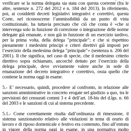
verificare se la norma delegata sia stata con questa coerente (fra le
altre, sentenze n. 272 del 2012 e n. 184 del 2013). In riferimento,
poi, ai cosiddetti decreti legislativi integrativi e correttivi, questa
Corte, nel riconoscerne l’ammissibilità da un punto di vista
costituzionale, ha tuttavia precisato che ciò che conta è «che si
intervenga solo in funzione di correzione o integrazione delle norme
delegate già emanate, e non già in funzione di un esercizio tardivo,
per la prima volta, della delega "principale"; e che si rispettino
pienamente i medesimi principi e criteri direttivi già imposti per
l’esercizio della medesima delega "principale"» (sentenza n. 206 del
2001). Il che significa, nel caso di specie, che il medesimo criterio
direttivo sopra richiamato, ancorché dettato per l’esercizio della
delega principale, deve ovviamente valere anche in sede di
emanazione del decreto integrativo e correttivo, ossia quello che
contiene la norma oggi in esame.
5.- E’ necessario, quindi, procedere al confronto, in relazione alle
sanzioni amministrative in concreto erogate nel giudizio a quo, tra le
previsioni dei censurati commi 3 e 4 dell’art. 18-bis del d.lgs. n. 66
del 2003 e le sanzioni di cui al sistema precedente.
5.1.- Come correttamente risulta dall’ordinanza di rimessione, il
sistema sanzionatorio relativo alle violazioni in tema di orario di
lavoro e di riposo domenicale e festivo era contenuto, fino all’entrata
in vigore della norma oggi in esame, in una normativa molto