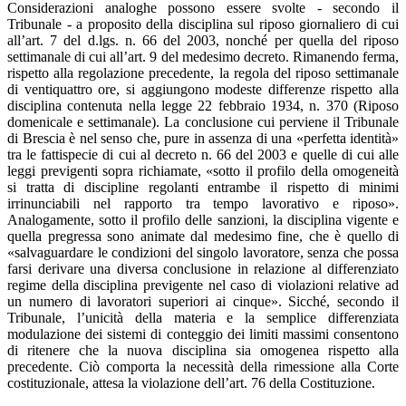
Considerazioni analoghe possono essere svolte - secondo il
Tribunale - a proposito della disciplina sul riposo giornaliero di cui
all’art. 7 del d.lgs. n. 66 del 2003, nonché per quella del riposo
settimanale di cui all’art. 9 del medesimo decreto. Rimanendo ferma,
rispetto alla regolazione precedente, la regola del riposo settimanale
di ventiquattro ore, si aggiungono modeste differenze rispetto alla
disciplina contenuta nella legge 22 febbraio 1934, n. 370 (Riposo
domenicale e settimanale). La conclusione cui perviene il Tribunale
di Brescia è nel senso che, pure in assenza di una «perfetta identità»
tra le fattispecie di cui al decreto n. 66 del 2003 e quelle di cui alle
leggi previgenti sopra richiamate, «sotto il profilo della omogeneità
si tratta di discipline regolanti entrambe il rispetto di minimi
irrinunciabili nel rapporto tra tempo lavorativo e riposo».
Analogamente, sotto il profilo delle sanzioni, la disciplina vigente e
quella pregressa sono animate dal medesimo fine, che è quello di
«salvaguardare le condizioni del singolo lavoratore, senza che possa
farsi derivare una diversa conclusione in relazione al differenziato
regime della disciplina previgente nel caso di violazioni relative ad
un numero di lavoratori superiori ai cinque». Sicché, secondo il
Tribunale, l’unicità della materia e la semplice differenziata
modulazione dei sistemi di conteggio dei limiti massimi consentono
di ritenere che la nuova disciplina sia omogenea rispetto alla
precedente. Ciò comporta la necessità della rimessione alla Corte
costituzionale, attesa la violazione dell’art. 76 della Costituzione.