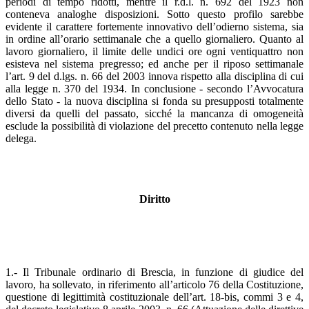
periodi di tempo ridotti, mentre il r.d.l. n. 692 del 1923 non
conteneva analoghe disposizioni. Sotto questo profilo sarebbe
evidente il carattere fortemente innovativo dell’odierno sistema, sia
in ordine all’orario settimanale che a quello giornaliero. Quanto al
lavoro giornaliero, il limite delle undici ore ogni ventiquattro non
esisteva nel sistema pregresso; ed anche per il riposo settimanale
l’art. 9 del d.lgs. n. 66 del 2003 innova rispetto alla disciplina di cui
alla legge n. 370 del 1934. In conclusione - secondo l’Avvocatura
dello Stato - la nuova disciplina si fonda su presupposti totalmente
diversi da quelli del passato, sicché la mancanza di omogeneità
esclude la possibilità di violazione del precetto contenuto nella legge
delega.
Diritto
1.- Il Tribunale ordinario di Brescia, in funzione di giudice del
lavoro, ha sollevato, in riferimento all’articolo 76 della Costituzione,
questione di legittimità costituzionale dell’art. 18-bis, commi 3 e 4,