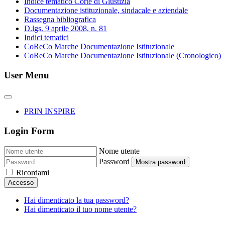
Indice tematico Corte di Giustizia
Documentazione istituzionale, sindacale e aziendale
Rassegna bibliografica
D.lgs. 9 aprile 2008, n. 81
Indici tematici
CoReCo Marche Documentazione Istituzionale
CoReCo Marche Documentazione Istituzionale (Cronologico)
User Menu
PRIN INSPIRE
Login Form
Nome utente
Password
Mostra password
Ricordami
Accesso
Hai dimenticato la tua password?
Hai dimenticato il tuo nome utente?