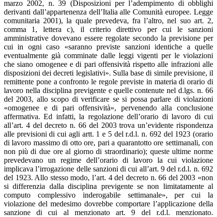
marzo 2002, n. 39 (Disposizioni per l’adempimento di obblighi
derivanti dall’appartenenza dell’Italia alle Comunità europee. Legge
comunitaria 2001), la quale prevedeva, fra l’altro, nel suo art. 2,
comma 1, lettera c), il criterio direttivo per cui le sanzioni
amministrative dovevano essere regolate secondo la previsione per
cui in ogni caso «saranno previste sanzioni identiche a quelle
eventualmente già comminate dalle leggi vigenti per le violazioni
che siano omogenee e di pari offensività rispetto alle infrazioni alle
disposizioni dei decreti legislativi». Sulla base di simile previsione, il
remittente pone a confronto le regole previste in materia di orario di
lavoro nella disciplina previgente e quelle contenute nel d.lgs. n. 66
del 2003, allo scopo di verificare se si possa parlare di violazioni
«omogenee e di pari offensività», pervenendo alla conclusione
affermativa. Ed infatti, la regolazione dell’orario di lavoro di cui
all’art. 4 del decreto n. 66 del 2003 trova un’evidente rispondenza
alle previsioni di cui agli artt. 1 e 5 del r.d.l. n. 692 del 1923 (orario
di lavoro massimo di otto ore, pari a quarantotto ore settimanali, con
non più di due ore al giorno di straordinario); queste ultime norme
prevedevano un regime dell’orario di lavoro la cui violazione
implicava l’irrogazione delle sanzioni di cui all’art. 9 del r.d.l. n. 692
del 1923. Allo stesso modo, l’art. 4 del decreto n. 66 del 2003 «non
si differenzia dalla disciplina previgente se non limitatamente al
computo complessivo inderogabile settimanale», per cui la
violazione del medesimo dovrebbe comportare l’applicazione della
sanzione di cui al menzionato art. 9 del r.d.l. menzionato.