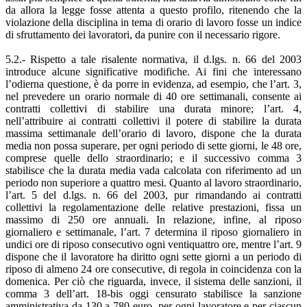
da allora la legge fosse attenta a questo profilo, ritenendo che la
violazione della disciplina in tema di orario di lavoro fosse un indice
di sfruttamento dei lavoratori, da punire con il necessario rigore.
5.2.- Rispetto a tale risalente normativa, il d.lgs. n. 66 del 2003
introduce alcune significative modifiche. Ai fini che interessano
l’odierna questione, è da porre in evidenza, ad esempio, che l’art. 3,
nel prevedere un orario normale di 40 ore settimanali, consente ai
contratti collettivi di stabilire una durata minore; l’art. 4,
nell’attribuire ai contratti collettivi il potere di stabilire la durata
massima settimanale dell’orario di lavoro, dispone che la durata
media non possa superare, per ogni periodo di sette giorni, le 48 ore,
comprese quelle dello straordinario; e il successivo comma 3
stabilisce che la durata media vada calcolata con riferimento ad un
periodo non superiore a quattro mesi. Quanto al lavoro straordinario,
l’art. 5 del d.lgs. n. 66 del 2003, pur rimandando ai contratti
collettivi la regolamentazione delle relative prestazioni, fissa un
massimo di 250 ore annuali. In relazione, infine, al riposo
giornaliero e settimanale, l’art. 7 determina il riposo giornaliero in
undici ore di riposo consecutivo ogni ventiquattro ore, mentre l’art. 9
dispone che il lavoratore ha diritto ogni sette giorni a un periodo di
riposo di almeno 24 ore consecutive, di regola in coincidenza con la
domenica. Per ciò che riguarda, invece, il sistema delle sanzioni, il
comma 3 dell’art. 18-bis oggi censurato stabilisce la sanzione
amministrativa da 130 a 780 euro, per ogni lavoratore e per ciascun