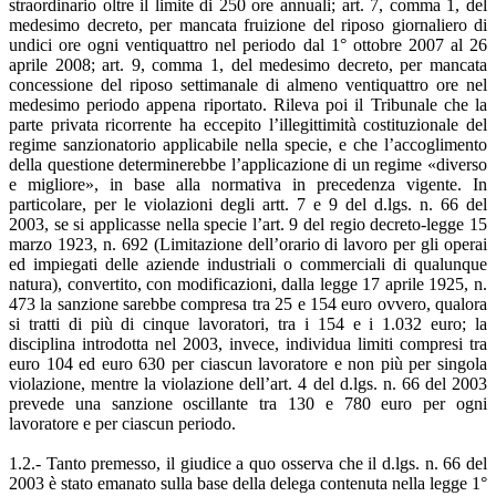
straordinario oltre il limite di 250 ore annuali; art. 7, comma 1, del
medesimo decreto, per mancata fruizione del riposo giornaliero di
undici ore ogni ventiquattro nel periodo dal 1° ottobre 2007 al 26
aprile 2008; art. 9, comma 1, del medesimo decreto, per mancata
concessione del riposo settimanale di almeno ventiquattro ore nel
medesimo periodo appena riportato. Rileva poi il Tribunale che la
parte privata ricorrente ha eccepito l’illegittimità costituzionale del
regime sanzionatorio applicabile nella specie, e che l’accoglimento
della questione determinerebbe l’applicazione di un regime «diverso
e migliore», in base alla normativa in precedenza vigente. In
particolare, per le violazioni degli artt. 7 e 9 del d.lgs. n. 66 del
2003, se si applicasse nella specie l’art. 9 del regio decreto-legge 15
marzo 1923, n. 692 (Limitazione dell’orario di lavoro per gli operai
ed impiegati delle aziende industriali o commerciali di qualunque
natura), convertito, con modificazioni, dalla legge 17 aprile 1925, n.
473 la sanzione sarebbe compresa tra 25 e 154 euro ovvero, qualora
si tratti di più di cinque lavoratori, tra i 154 e i 1.032 euro; la
disciplina introdotta nel 2003, invece, individua limiti compresi tra
euro 104 ed euro 630 per ciascun lavoratore e non più per singola
violazione, mentre la violazione dell’art. 4 del d.lgs. n. 66 del 2003
prevede una sanzione oscillante tra 130 e 780 euro per ogni
lavoratore e per ciascun periodo.
1.2.- Tanto premesso, il giudice a quo osserva che il d.lgs. n. 66 del
2003 è stato emanato sulla base della delega contenuta nella legge 1°