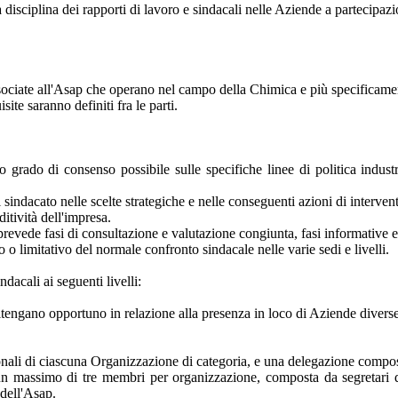
 la disciplina dei rapporti di lavoro e sindacali nelle Aziende a partecipa
 associate all'Asap che operano nel campo della Chimica e più specificam
ite saranno definiti fra le parti.
 grado di consenso possibile sulle specifiche linee di politica industri
sindacato nelle scelte strategiche e nelle conseguenti azioni di interven
ditività dell'impresa.
prevede fasi di consultazione e valutazione congiunta, fasi informative 
 o limitativo del normale confronto sindacale nelle varie sedi e livelli.
dacali ai seguenti livelli:
 ritengano opportuno in relazione alla presenza in loco di Aziende divers
nali di ciascuna Organizzazione di categoria, e una delegazione compost
un massimo di tre membri per organizzazione, composta da segretari di
dell'Asap.