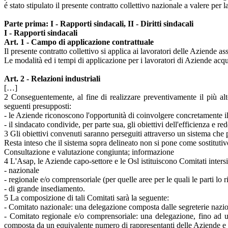
é stato stipulato il presente contratto collettivo nazionale a valere per
Parte prima: I - Rapporti sindacali, II - Diritti sindacali
I - Rapporti sindacali
Art. 1 - Campo di applicazione contrattuale
Il presente contratto collettivo si applica ai lavoratori delle Aziende
Le modalità ed i tempi di applicazione per i lavoratori di Aziende acquis
Art. 2 - Relazioni industriali
[…]
2 Conseguentemente, al fine di realizzare preventivamente il più alto
seguenti presupposti:
- le Aziende riconoscono l'opportunità di coinvolgere concretamente il 
- il sindacato condivide, per parte sua, gli obiettivi dell'efficienza e red
3 Gli obiettivi convenuti saranno perseguiti attraverso un sistema che 
Resta inteso che il sistema sopra delineato non si pone come sostitutivo
Consultazione e valutazione congiunta; informazione
4 L'Asap, le Aziende capo-settore e le Osl istituiscono Comitati intersin
- nazionale
- regionale e/o comprensoriale (per quelle aree per le quali le parti lo
- di grande insediamento.
5 La composizione di tali Comitati sarà la seguente:
- Comitato nazionale: una delegazione composta dalle segreterie nazio
- Comitato regionale e/o comprensoriale: una delegazione, fino ad 
composta da un equivalente numero di rappresentanti delle Aziende e 