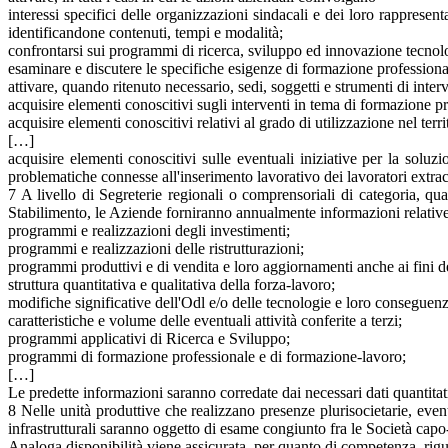
interessi specifici delle organizzazioni sindacali e dei loro rappresent
identificandone contenuti, tempi e modalità;
confrontarsi sui programmi di ricerca, sviluppo ed innovazione tecnol
esaminare e discutere le specifiche esigenze di formazione professional
attivare, quando ritenuto necessario, sedi, soggetti e strumenti di interve
acquisire elementi conoscitivi sugli interventi in tema di formazione p
acquisire elementi conoscitivi relativi al grado di utilizzazione nel terr
[…]
acquisire elementi conoscitivi sulle eventuali iniziative per la soluz
problematiche connesse all'inserimento lavorativo dei lavoratori extrac
7 A livello di Segreterie regionali o comprensoriali di categoria, qu
Stabilimento, le Aziende forniranno annualmente informazioni relative
programmi e realizzazioni degli investimenti;
programmi e realizzazioni delle ristrutturazioni;
programmi produttivi e di vendita e loro aggiornamenti anche ai fini de
struttura quantitativa e qualitativa della forza-lavoro;
modifiche significative dell'Odl e/o delle tecnologie e loro conseguen
caratteristiche e volume delle eventuali attività conferite a terzi;
programmi applicativi di Ricerca e Sviluppo;
programmi di formazione professionale e di formazione-lavoro;
[…]
Le predette informazioni saranno corredate dai necessari dati quantitat
8 Nelle unità produttive che realizzano presenze plurisocietarie, event
infrastrutturali saranno oggetto di esame congiunto fra le Società capo-se
Analoga disponibilità viene assicurata, per quanto di competenza, rigu