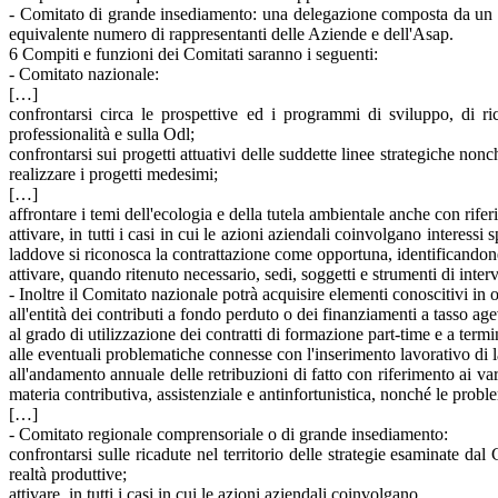
- Comitato di grande insediamento: una delegazione composta da un m
equivalente numero di rappresentanti delle Aziende e dell'Asap.
6 Compiti e funzioni dei Comitati saranno i seguenti:
- Comitato nazionale:
[…]
confrontarsi circa le prospettive ed i programmi di sviluppo, di ri
professionalità e sulla Odl;
confrontarsi sui progetti attuativi delle suddette linee strategiche no
realizzare i progetti medesimi;
[…]
affrontare i temi dell'ecologia e della tutela ambientale anche con riferi
attivare, in tutti i casi in cui le azioni aziendali coinvolgano interessi 
laddove si riconosca la contrattazione come opportuna, identificandone 
attivare, quando ritenuto necessario, sedi, soggetti e strumenti di interve
- Inoltre il Comitato nazionale potrà acquisire elementi conoscitivi in 
all'entità dei contributi a fondo perduto o dei finanziamenti a tasso ag
al grado di utilizzazione dei contratti di formazione part-time e a termi
alle eventuali problematiche connesse con l'inserimento lavorativo di l
all'andamento annuale delle retribuzioni di fatto con riferimento ai vari
materia contributiva, assistenziale e antinfortunistica, nonché le probl
[…]
- Comitato regionale comprensoriale o di grande insediamento:
confrontarsi sulle ricadute nel territorio delle strategie esaminate dal
realtà produttive;
attivare, in tutti i casi in cui le azioni aziendali coinvolgano