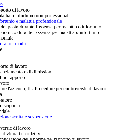
ro
porto di lavoro
lattia o infortunio non professionali
fortunio e malattia professionale
del posto durante l'assenza per malattia o infortunio
onomico durante l'assenza per malattia o infortunio
moniale
voratrici madri
re
porto di lavoro
icenziamento e di dimissioni
fine rapporto
lavoro
na nell'azienda, II - Procedure per controversie di lavoro
da
oratore
disciplinari
endale
ione scritta e sospensione
versie di lavoro
ndividuali e collettivi
pplicazione delle norme del rapporto di lavoro