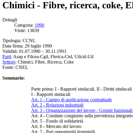
Chimici - Fibre, ricerca, coke,
Dettagli
Categoria:
1990
Visite: 13839
Tipologia: CCNL
Data firma: 29 luglio 1990
Validità: 01.07.1990 – 30.11.1993
Parti
: Asap e Filcea-Cgil, Flerica-Cisl, Uilcid-Uil
Settore
: Chimici, Fibre, Ricerca, Coke
Fonte: CNEL
Sommario:
Parte prima: I - Rapporti sindacali, II - Diritti sindacali
I - Rapporti sindacali
Art. 1 - Campo di applicazione contrattuale
Art. 2 - Relazioni industriali
Art. 3 - Organizzazione del lavoro - Gruppi funzionali
Art. 4 - Comitato congiunto sulla previdenza integrati
Art. 5 - Fondo di solidarietà
Art. 6 - Mercato del lavoro
Art. 7 - Pari opportunità femminili