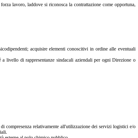
ella forza lavoro, laddove si riconosca la contrattazione come opportuna,
sicodipendenti; acquisire elementi conoscitivi in ordine alle eventuali
é a livello di rappresentanze sindacali aziendali per ogni Direzione o
di compresenza relativamente all'utilizzazione dei servizi logistici e/o
ali.
età esterne al polo chimico pubblico.