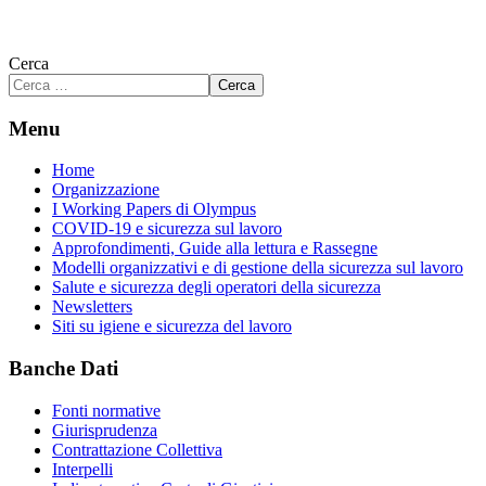
Cerca
Cerca
Menu
Home
Organizzazione
I Working Papers di Olympus
COVID-19 e sicurezza sul lavoro
Approfondimenti, Guide alla lettura e Rassegne
Modelli organizzativi e di gestione della sicurezza sul lavoro
Salute e sicurezza degli operatori della sicurezza
Newsletters
Siti su igiene e sicurezza del lavoro
Banche Dati
Fonti normative
Giurisprudenza
Contrattazione Collettiva
Interpelli