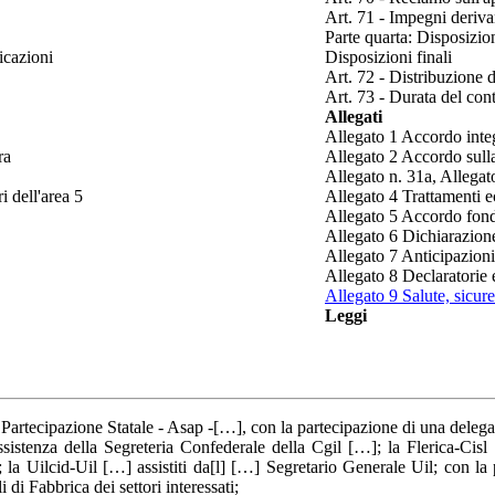
Art. 71 - Impegni deriva
Parte quarta: Disposizion
icazioni
Disposizioni finali
Art. 72 - Distribuzione d
Art. 73 - Durata del cont
Allegati
Allegato 1 Accordo inte
ra
Allegato 2 Accordo sull
Allegato n. 31a, Allegat
i dell'area 5
Allegato 4 Trattamenti ec
Allegato 5 Accordo fondo
Allegato 6 Dichiarazion
Allegato 7 Anticipazioni 
Allegato 8 Declaratorie e 
Allegato 9 Salute, sicur
Leggi
Partecipazione Statale - Asap -[…], con la partecipazione di una delega
sistenza della Segreteria Confederale della Cgil […]; la Flerica-Cisl
la Uilcid-Uil […] assistiti da[l] […] Segretario Generale Uil; con la 
i di Fabbrica dei settori interessati;