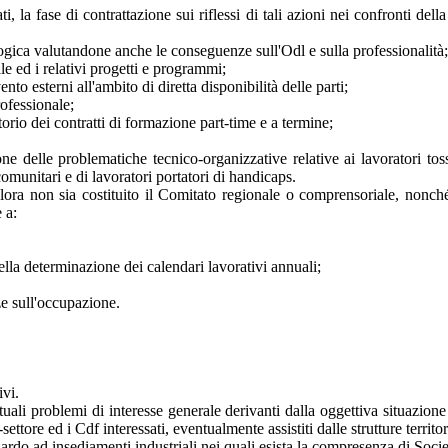
ati, la fase di contrattazione sui riflessi di tali azioni nei confronti d
ogica valutandone anche le conseguenze sull'Odl e sulla professionalità;
e ed i relativi progetti e programmi;
nto esterni all'ambito di diretta disponibilità delle parti;
rofessionale;
itorio dei contratti di formazione part-time e a termine;
ione delle problematiche tecnico-organizzative relative ai lavoratori tos
omunitari e di lavoratori portatori di handicaps.
alora non sia costituito il Comitato regionale o comprensoriale, nonch
 a:
lla determinazione dei calendari lavorativi annuali;
ze sull'occupazione.
ivi.
uali problemi di interesse generale derivanti dalla oggettiva situazione 
ttore ed i Cdf interessati, eventualmente assistiti dalle strutture territori
ardo ad insediamenti industriali nei quali esista la compresenza di Soci