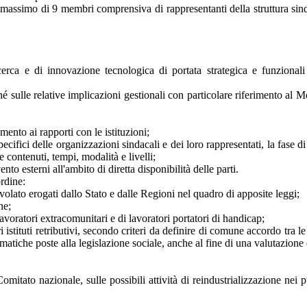
assimo di 9 membri comprensiva di rappresentanti della struttura sin
cerca e di innovazione tecnologica di portata strategica e funzional
nché sulle relative implicazioni gestionali con particolare riferimento al
mento ai rapporti con le istituzioni;
specifici delle organizzazioni sindacali e dei loro rappresentati, la fase di
contenuti, tempi, modalità e livelli;
nto esterni all'ambito di diretta disponibilità delle parti.
ordine:
evolato erogati dallo Stato e dalle Regioni nel quadro di apposite leggi;
ne;
avoratori extracomunitari e di lavoratori portatori di handicap;
 istituti retributivi, secondo criteri da definire di comune accordo tra le 
ematiche poste alla legislazione sociale, anche al fine di una valutazione 
 Comitato nazionale, sulle possibili attività di reindustrializzazione nei