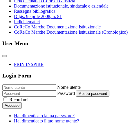
Indice tematico Corte di Giustizia
Documentazione istituzionale, sindacale e aziendale
Rassegna bibliografica
D.lgs. 9 aprile 2008, n. 81
Indici tematici
CoReCo Marche Documentazione Istituzionale
CoReCo Marche Documentazione Istituzionale (Cronologico)
User Menu
PRIN INSPIRE
Login Form
Nome utente
Password
Mostra password
Ricordami
Accesso
Hai dimenticato la tua password?
Hai dimenticato il tuo nome utente?