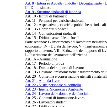
Art. 8 - Intesa su Appalti - Indotto - Decentramento - 
II - Diritti sindacali
Art. 9 - Strutture sindacali di fabbrica
Art. 10 - Istituti di Patronato
Art. 11 - Permessi per cariche sindacali
Art. 12 - Aspettativa per cariche pubbliche o sindacali
Art. 13 - Contributi sindacali
Art. 14 - Comunicazioni sindacali
Art. 15 - Diritto d'assemblea e locali
Parte seconda: I - Inserimento del lavoratore nell'aziend
economico, IV - Durata del lavoro, V - Trasferimenti e
rapporto di lavoro, VII - Estinzione del rapporto di la
I - Inserimento del lavoratore nell'azienda
Art. 16 – Assunzione
Art. 17 - Periodo di prova
Art. 18 - Durata del rapporto di Lavoro
Art. 19 - Cessione, trasformazione e trasferimento del
Art. 20 - Consegna e conservazione utensili e material
Art. 21 - Abiti da lavoro
Art. 22 - Visita personale di controllo
Art. 23 - Igiene, Sicurezza e Ambiente
Art. 24 - Lavoro delle donne e dei fanciulli
Art. 25 - Contratti di formazione-lavoro
Art. 26 - Lavoratori studenti
Art. 27 - Diritto allo studio