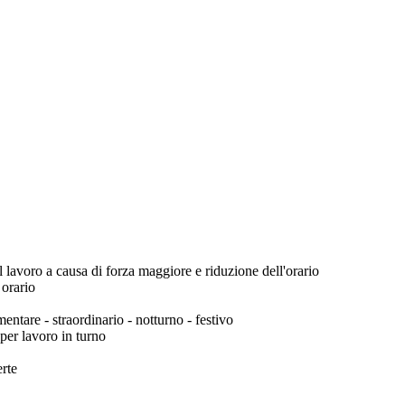
l lavoro a causa di forza maggiore e riduzione dell'orario
 orario
ntare - straordinario - notturno - festivo
per lavoro in turno
erte