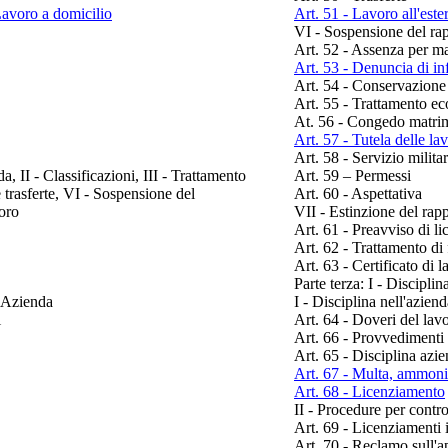
Lavoro a domicilio
Art. 51 - Lavoro all'este
VI - Sospensione del rap
Art. 52 - Assenza per ma
Art. 53 - Denuncia di in
Art. 54 - Conservazione 
Art. 55 - Trattamento ec
At. 56 - Congedo matri
Art. 57 - Tutela delle la
Art. 58 - Servizio milita
a, II - Classificazioni, III - Trattamento
Art. 59 – Permessi
 trasferte, VI - Sospensione del
Art. 60 - Aspettativa
voro
VII - Estinzione del rap
Art. 61 - Preavviso di l
Art. 62 - Trattamento di 
Art. 63 - Certificato di 
Parte terza: I - Discipli
l'Azienda
I - Disciplina nell'azien
i
Art. 64 - Doveri del lav
Art. 66 - Provvedimenti 
Art. 65 - Disciplina azi
Art. 67 - Multa, ammoniz
Art. 68 - Licenziamento
II - Procedure per contro
Art. 69 - Licenziamenti i
Art. 70 - Reclamo sull'a