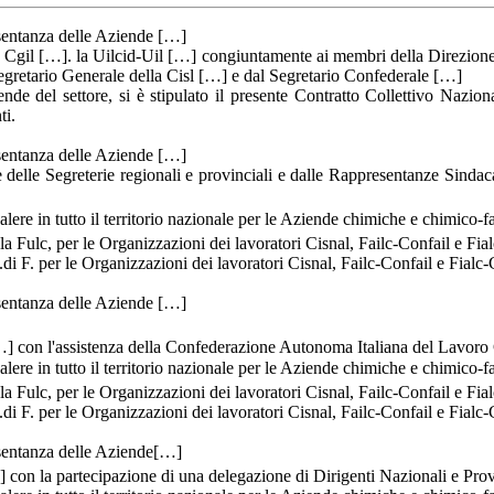
esentanza delle Aziende […]
a Cgil […]. la Uilcid-Uil […] congiuntamente ai membri della Direzione 
egretario Generale della Cisl […] e dal Segretario Confederale […]
de del settore, si è stipulato il presente Contratto Collettivo Naziona
ti.
esentanza delle Aziende […]
elle Segreterie regionali e provinciali e dalle Rappresentanze Sindacal
alere in tutto il territorio nazionale per le Aziende chimiche e chimico-f
la Fulc, per le Organizzazioni dei lavoratori Cisnal, Failc-Confail e Fia
C.di F. per le Organizzazioni dei lavoratori Cisnal, Failc-Confail e Fialc
esentanza delle Aziende […]
…] con l'assistenza della Confederazione Autonoma Italiana del Lavor
alere in tutto il territorio nazionale per le Aziende chimiche e chimico-f
la Fulc, per le Organizzazioni dei lavoratori Cisnal, Failc-Confail e Fia
C.di F. per le Organizzazioni dei lavoratori Cisnal, Failc-Confail e Fialc
esentanza delle Aziende[…]
 con la partecipazione di una delegazione di Dirigenti Nazionali e Pro