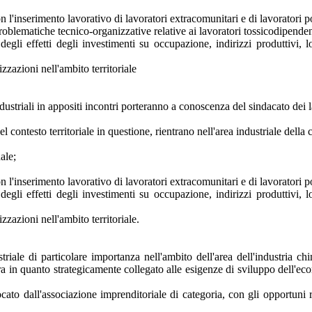
n l'inserimento lavorativo di lavoratori extracomunitari e di lavoratori p
 problematiche tecnico-organizzative relative ai lavoratori tossicodipenden
egli effetti degli investimenti su occupazione, indirizzi produttivi, 
zzazioni nell'ambito territoriale
ustriali in appositi incontri porteranno a conoscenza del sindacato dei l
el contesto territoriale in questione, rientrano nell'area industriale della 
ale;
n l'inserimento lavorativo di lavoratori extracomunitari e di lavoratori p
egli effetti degli investimenti su occupazione, indirizzi produttivi, 
zzazioni nell'ambito territoriale.
ale di particolare importanza nell'ambito dell'area dell'industria chimi
era in quanto strategicamente collegato alle esigenze di sviluppo dell'ec
to dall'associazione imprenditoriale di categoria, con gli opportuni r