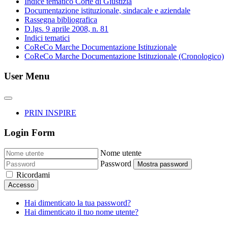
Indice tematico Corte di Giustizia
Documentazione istituzionale, sindacale e aziendale
Rassegna bibliografica
D.lgs. 9 aprile 2008, n. 81
Indici tematici
CoReCo Marche Documentazione Istituzionale
CoReCo Marche Documentazione Istituzionale (Cronologico)
User Menu
PRIN INSPIRE
Login Form
Nome utente
Password
Mostra password
Ricordami
Accesso
Hai dimenticato la tua password?
Hai dimenticato il tuo nome utente?