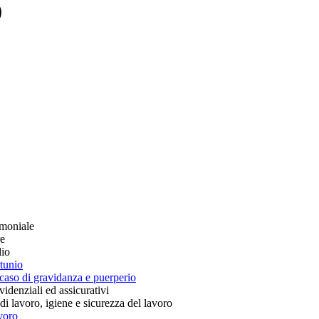
0
imoniale
re
dio
rtunio
 caso di gravidanza e puerperio
videnziali ed assicurativi
i lavoro, igiene e sicurezza del lavoro
voro