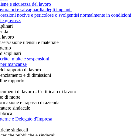
giene e sicurezza del lavoro
avoratori e salvaguardia degli impianti
orazioni nocive e pericolose o svolgentisi normalmente in condizioni
te gravose.
plinari
ienda
l lavoro
servazione utensili e materiale
nterno
disciplinari
ritte, multe e sospensioni
o per mancanze
del rapporto di lavoro
icenziamento e di dimissioni
fine rapporto
cumenti di lavoro - Certificato di lavoro
so di morte
formazione e trapasso di azienda
rattere sindacale
abbrica
nterne e Delegato d'Impresa
riche sindacali
 cariche pubbliche e sindacali