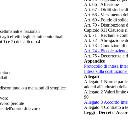
Art. 66 - Affissione
Art. 67 - Diritti sindacal
Art. 68 - Versamento dei
Art. 69 - Fondo di solida
Art. 70 - Distribuzione d
Capitolo XII Clausole rig
settimanali e nazionali
Art. 71 - Reclami e cont
li effetti degli istituti contrattuali
Art. 72 - Abrogazione de
i 1) e 2) dell'articolo 4
Art. 73 - Condizioni di 
Art. 74 - Piccole aziend
Art. 75 - Decorrenza e d
Appendice
Protocollo di intesa Int
Intesa sulla costituzion
ratori
Allegati
ilati
Allegato 1 Norme partic
addetti all'industria dell
i discontinue o a mansioni di semplice
Allegato 2 Valori limite 
90
avoro
Allegato 3 Accordo Inte
lavoro perdute
Allegato 4 Contratto a 
e dell'orario di lavoro
Leggi - Decreti - Accor