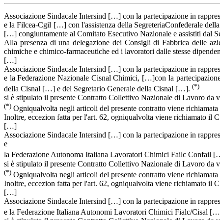
Associazione Sindacale Intersind […] con la partecipazione in rappr
e la Filcea-Cgil […] con l'assistenza della SegreteriaConfederale dell
[…] congiuntamente al Comitato Esecutivo Nazionale e assistiti dal S
Alla presenza di una delegazione dei Consigli di Fabbrica delle azien
chimiche e chimico-farmaceutiche ed i lavoratori dalle stesse dipenden
[…]
Associazione Sindacale Intersind […] con la partecipazione in rappr
e la Federazione Nazionale Cisnal Chimici, […]con la partecipazione d
(*)
della Cisnal […] e del Segretario Generale della Cisnal […].
si è stipulato il presente Contratto Collettivo Nazionale di Lavoro da v
(*)
Ogniqualvolta negli articoli del presente contratto viene richiamata 
Inoltre, eccezion fatta per l'art. 62, ogniqualvolta viene richiamato il 
[…]
Associazione Sindacale Intersind […] con la partecipazione in rappr
e
la Federazione Autonoma Italiana Lavoratori Chimici Failc Confail [
si è stipulato il presente Contratto Collettivo Nazionale di Lavoro da v
(*)
Ogniqualvolta negli articoli del presente contratto viene richiamata 
Inoltre, eccezion fatta per l'art. 62, ogniqualvolta viene richiamato il 
[…]
Associazione Sindacale Intersind […] con la partecipazione in rappr
e la Federazione Italiana Autonomi Lavoratori Chimici Fialc/Cisal […]