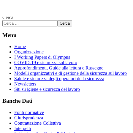
Cerca
Cerca
Menu
Home
Organizzazione
I Working Papers di Olympus
COVID-19 e sicurezza sul lavoro
Approfondimenti, Guide alla lettura e Rassegne
Modelli organizzativi e di gestione della sicurezza sul lavoro
Salute e sicurezza degli operatori della sicurezza
Newsletters
Siti su igiene e sicurezza del lavoro
Banche Dati
Fonti normative
Giurisprudenza
Contrattazione Collettiva
Interpelli