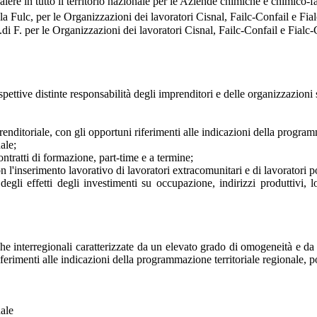
alere in tutto il territorio nazionale per le Aziende chimiche e chimico-f
la Fulc, per le Organizzazioni dei lavoratori Cisnal, Failc-Confail e Fia
C.di F. per le Organizzazioni dei lavoratori Cisnal, Failc-Confail e Fialc
rispettive distinte responsabilità degli imprenditori e delle organizzazio
enditoriale, con gli opportuni riferimenti alle indicazioni della progra
ale;
contratti di formazione, part-time e a termine;
n l'inserimento lavorativo di lavoratori extracomunitari e di lavoratori p
egli effetti degli investimenti su occupazione, indirizzi produttivi, 
nche interregionali caratterizzate da un elevato grado di omogeneità e da
iferimenti alle indicazioni della programmazione territoriale regionale, p
nale