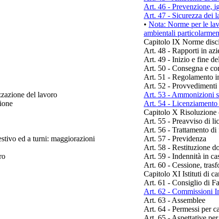
Art. 46 - Prevenzione, i
Art. 47 - Sicurezza dei l
•
Nota:
Norme per le lav
ambientali particolarmen
Capitolo IX Norme disci
Art. 48 - Rapporti in az
Art. 49 - Inizio e fine de
Art. 50 - Consegna e con
Art. 51 - Regolamento i
Art. 52 - Provvedimenti 
izzazione del lavoro
Art. 53 - Ammonizioni sc
zione
Art. 54 - Licenziament
Capitolo X Risoluzione 
Art. 55 - Preavviso di l
Art. 56 - Trattamento di 
estivo ed a turni: maggiorazioni
Art. 57 - Previdenza
Art. 58 - Restituzione do
ro
Art. 59 - Indennità in ca
Art. 60 - Cessione, tras
Capitolo XI Istituti di ca
Art. 61 - Consiglio di F
Art. 62 - Commissioni I
Art. 63 - Assemblee
Art. 64 - Permessi per ca
Art. 65 - Aspettative per