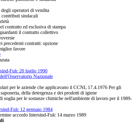
i degli operatori di vendita
 contributi sindacali
rietà
el contratto ed esclusiva di stampa
uardanti il contratto collettivo
roversie
i precedenti contratti: opzione
miglior favore
e
urata
ersind-Fulc 20 luglio 1990
e dell'Osservatorio Nazionale
olari per le aziende che applicavano il CCNL 17.4.1976 Per gli
a saponeria, della detergenza e dei prodotti di igiene
di soglia per le sostanze chimiche nell'ambiente di lavoro per il 1989-
rsind-Fulc 12 gennaio 1984
termine accordo Intersind-Fulc 14 marzo 1989
di