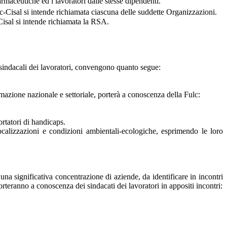
armaceutiche ed i lavoratori dalle stesse dipendenti.
lc-Cisal si intende richiamata ciascuna delle suddette Organizzazioni.
-Cisal si intende richiamata la RSA.
ni sindacali dei lavoratori, convengono quanto segue:
mmazione nazionale e settoriale, porterà a conoscenza della Fulc:
ortatori di handicaps.
localizzazioni e condizioni ambientali-ecologiche, esprimendo le loro
 una significativa concentrazione di aziende, da identificare in incontri
orteranno a conoscenza dei sindacati dei lavoratori in appositi incontri: