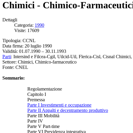
Chimici - Chimico-Farmaceutici
Dettagli
Categoria:
1990
Visite: 17609
Tipologia: CCNL
Data firma: 20 luglio 1990
Validità: 01.07.1990 – 30.11.1993
Parti
: Intersind e Filcea-Cgil, Uilcid-Uil, Flerica-Cisl, Cisnal Chimici, 
Settore: Chimici, Chimico-farmaceutico
Fonte: CNEL
Sommario:
Regolamentazione
Capitolo I
Premessa
Parte I Investimenti e occupazione
Parte II Appalti e decentramento produttivo
Parte III Mobilità
Parte IV
Parte V Part-time
Parte VI Previdenza integrativa