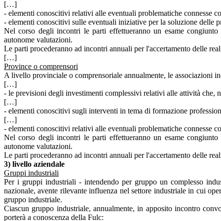
[…]
- elementi conoscitivi relativi alle eventuali problematiche connesse co
- elementi conoscitivi sulle eventuali iniziative per la soluzione delle
Nel corso degli incontri le parti effettueranno un esame congiunto d
autonome valutazioni.
Le parti procederanno ad incontri annuali per l'accertamento delle reali
[…]
Province o comprensori
A livello provinciale o comprensoriale annualmente, le associazioni ind
[…]
- le previsioni degli investimenti complessivi relativi alle attività che, n
[…]
- elementi conoscitivi sugli interventi in tema di formazione profession
[…]
- elementi conoscitivi relativi alle eventuali problematiche connesse co
Nel corso degli incontri le parti effettueranno un esame congiunto d
autonome valutazioni.
Le parti procederanno ad incontri annuali per l'accertamento delle reali
3) livello aziendale
Gruppi industriali
Per i gruppi industriali - intendendo per gruppo un complesso industri
nazionale, avente rilevante influenza nel settore industriale in cui op
gruppo industriale.
Ciascun gruppo industriale, annualmente, in apposito incontro convoca
porterà a conoscenza della Fulc: