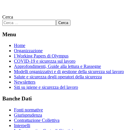
Cerca
Cerca
Menu
Home
Organizzazione
I Working Papers di Olympus
COVID-19 e sicurezza sul lavoro
Approfondimenti, Guide alla lettura e Rassegne
Modelli organizzativi e di gestione della sicurezza sul lavoro
Salute e sicurezza degli operatori della sicurezza
Newsletters
Siti su igiene e sicurezza del lavoro
Banche Dati
Fonti normative
Giurisprudenza
Contrattazione Collettiva
Interpelli