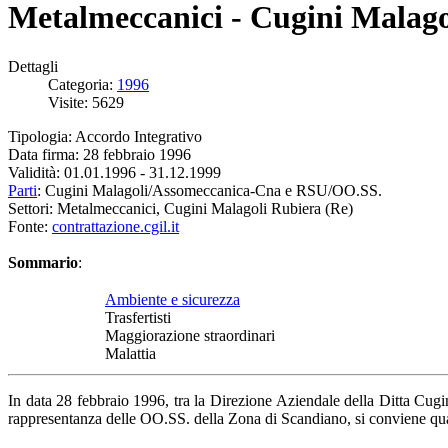
Metalmeccanici - Cugini Malagol
Dettagli
Categoria:
1996
Visite: 5629
Tipologia: Accordo Integrativo
Data firma: 28 febbraio 1996
Validità: 01.01.1996 - 31.12.1999
Parti
: Cugini Malagoli/Assomeccanica-Cna e RSU/OO.SS.
Settori: Metalmeccanici, Cugini Malagoli Rubiera (Re)
Fonte:
contrattazione.cgil.it
Sommario
:
Ambiente e sicurezza
Trasfertisti
Maggiorazione straordinari
Malattia
In data 28 febbraio 1996, tra la Direzione Aziendale della Ditta Cug
rappresentanza delle OO.SS. della Zona di Scandiano, si conviene qu