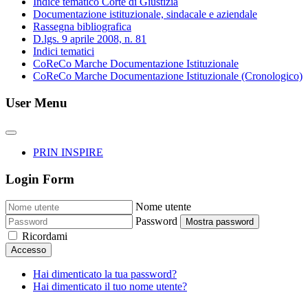
Indice tematico Corte di Giustizia
Documentazione istituzionale, sindacale e aziendale
Rassegna bibliografica
D.lgs. 9 aprile 2008, n. 81
Indici tematici
CoReCo Marche Documentazione Istituzionale
CoReCo Marche Documentazione Istituzionale (Cronologico)
User Menu
PRIN INSPIRE
Login Form
Nome utente
Password
Mostra password
Ricordami
Accesso
Hai dimenticato la tua password?
Hai dimenticato il tuo nome utente?