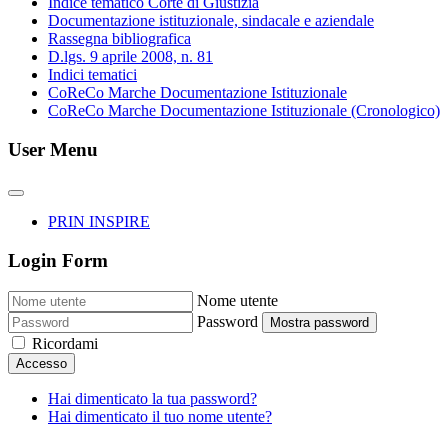
Indice tematico Corte di Giustizia
Documentazione istituzionale, sindacale e aziendale
Rassegna bibliografica
D.lgs. 9 aprile 2008, n. 81
Indici tematici
CoReCo Marche Documentazione Istituzionale
CoReCo Marche Documentazione Istituzionale (Cronologico)
User Menu
PRIN INSPIRE
Login Form
Nome utente
Password
Mostra password
Ricordami
Accesso
Hai dimenticato la tua password?
Hai dimenticato il tuo nome utente?