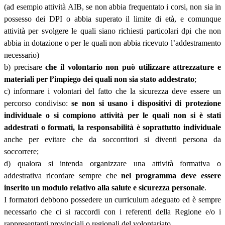
(ad esempio attività AIB, se non abbia frequentato i corsi, non sia in
possesso dei DPI o abbia superato il limite di età, e comunque
attività per svolgere le quali siano richiesti particolari dpi che non
abbia in dotazione o per le quali non abbia ricevuto l’addestramento
necessario)
b) precisare
che il volontario non può utilizzare attrezzature e
materiali per l’impiego dei quali non sia stato addestrato
;
c) informare i volontari del fatto che la sicurezza deve essere un
percorso condiviso:
se non si usano i dispositivi di protezione
individuale o si compiono attività per le quali non si è stati
addestrati o formati, la responsabilità è soprattutto individuale
anche per evitare che da soccorritori si diventi persona da
soccorrere;
d) qualora si intenda organizzare una attività formativa o
addestrativa ricordare sempre che
nel programma deve essere
inserito un modulo relativo alla salute e sicurezza personale
.
I formatori debbono possedere un curriculum adeguato ed è sempre
necessario che ci si raccordi con i referenti della Regione e/o i
rappresentanti provinciali o regionali del volontariato,