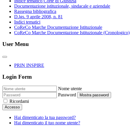
Indice tematico Corte di Giustizia
Documentazione istituzionale, sindacale e aziendale
Rassegna bibliografica
D.lgs. 9 aprile 2008, n. 81
Indici tematici
CoReCo Marche Documentazione Istituzionale
CoReCo Marche Documentazione Istituzionale (Cronologico)
User Menu
PRIN INSPIRE
Login Form
Nome utente
Password
Mostra password
Ricordami
Accesso
Hai dimenticato la tua password?
Hai dimenticato il tuo nome utente?