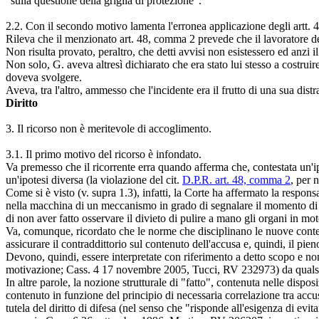
"sulla questione della griglia di protezione".
2.2. Con il secondo motivo lamenta l'erronea applicazione degli artt. 4
Rileva che il menzionato art. 48, comma 2 prevede che il lavoratore de
Non risulta provato, peraltro, che detti avvisi non esistessero ed an
Non solo, G. aveva altresì dichiarato che era stato lui stesso a costruire
doveva svolgere.
Aveva, tra l'altro, ammesso che l'incidente era il frutto di una sua di
Diritto
3. Il ricorso non è meritevole di accoglimento.
3.1. Il primo motivo del ricorso è infondato.
Va premesso che il ricorrente erra quando afferma che, contestata un'ip
un'ipotesi diversa (la violazione del cit.
D.P.R. art. 48, comma 2
, per 
Come si è visto (v. supra 1.3), infatti, la Corte ha affermato la respon
nella macchina di un meccanismo in grado di segnalare il momento di a
di non aver fatto osservare il divieto di pulire a mano gli organi in mo
Va, comunque, ricordato che le norme che disciplinano le nuove contesta
assicurare il contraddittorio sul contenuto dell'accusa e, quindi, il pieno
Devono, quindi, essere interpretate con riferimento a detto scopo e n
motivazione; Cass. 4 17 novembre 2005, Tucci, RV 232973) da qualsiasi 
In altre parole, la nozione strutturale di "fatto", contenuta nelle disposi
contenuto in funzione del principio di necessaria correlazione tra accu
tutela del diritto di difesa (nel senso che "risponde all'esigenza di evi