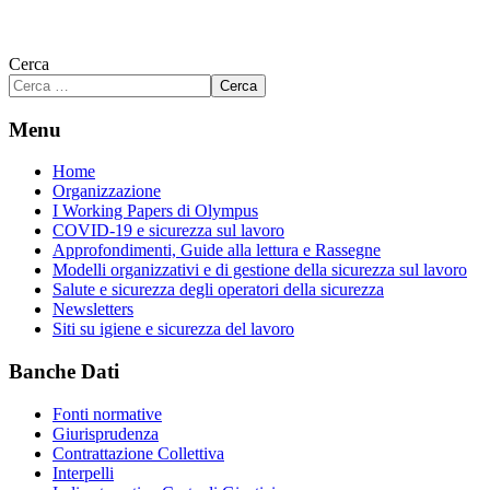
Cerca
Cerca
Menu
Home
Organizzazione
I Working Papers di Olympus
COVID-19 e sicurezza sul lavoro
Approfondimenti, Guide alla lettura e Rassegne
Modelli organizzativi e di gestione della sicurezza sul lavoro
Salute e sicurezza degli operatori della sicurezza
Newsletters
Siti su igiene e sicurezza del lavoro
Banche Dati
Fonti normative
Giurisprudenza
Contrattazione Collettiva
Interpelli