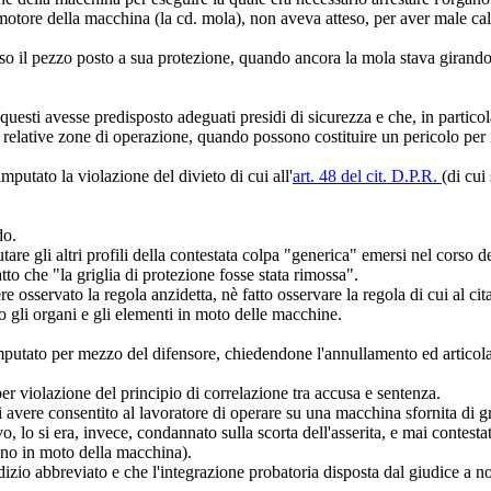
motore della macchina (la cd. mola), non aveva atteso, per aver male calco
so il pezzo posto a sua protezione, quando ancora la mola stava girando e
questi avesse predisposto adeguati presidi di sicurezza e che, in partico
relative zone di operazione, quando possono costituire un pericolo per i 
mputato la violazione del divieto di cui all'
art. 48 del cit. D.P.R.
(di cui
do.
tare gli altri profili della contestata colpa "generica" emersi nel corso
tto che "la griglia di protezione fosse stata rimossa".
osservato la regola anzidetta, nè fatto osservare la regola di cui al citat
ano gli organi e gli elementi in moto delle macchine.
'imputato per mezzo del difensore, chiedendone l'annullamento ed artico
r violazione del principio di correlazione tra accusa e sentenza.
 di avere consentito al lavoratore di operare su una macchina sfornita di gr
, lo si era, invece, condannato sulla scorta dell'asserita, e mai contest
gano in moto della macchina).
udizio abbreviato e che l'integrazione probatoria disposta dal giudice a 