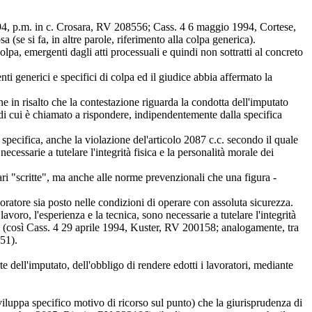
94, p.m. in c. Crosara, RV 208556; Cass. 4 6 maggio 1994, Cortese,
se si fa, in altre parole, riferimento alla colpa generica).
lpa, emergenti dagli atti processuali e quindi non sottratti al concreto
ti generici e specifici di colpa ed il giudice abbia affermato la
ne in risalto che la contestazione riguarda la condotta dell'imputato
 di cui è chiamato a rispondere, indipendentemente dalla specifica
a specifica, anche la violazione del'articolo 2087 c.c. secondo il quale
ecessarie a tutelare l'integrità fisica e la personalità morale dei
elari "scritte", ma anche alle norme prevenzionali che una figura -
avoratore sia posto nelle condizioni di operare con assoluta sicurezza.
lavoro, l'esperienza e la tecnica, sono necessarie a tutelare l'integrità
che (così Cass. 4 29 aprile 1994, Kuster, RV 200158; analogamente, tra
51).
e dell'imputato, dell'obbligo di rendere edotti i lavoratori, mediante
viluppa specifico motivo di ricorso sul punto) che la giurisprudenza di