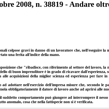
obre 2008, n. 38819 - Andare oltre
onali colpose gravi in danno di un lavoratore che, nell'eseguire l
rtato una ferita all'indice della mano.
sposizione che "ribadisce, con riferimento al settore del lavoro, la n
ello di buon imprenditore è in grado di ricavare dall'esperienza, s
ta alle acquisizioni della miglior scienza ed esperienza per fare i
to ad adottare nell'esercizio dell'impresa misure che, secondo le par
stimola obbligatoriamente il datore di lavoro anche ad aprirsi alle n
il suddetto comportamento può giungere ad interrompere il nesso ca
utto anomalo, cosa che nella fattispecie non si è verificata.