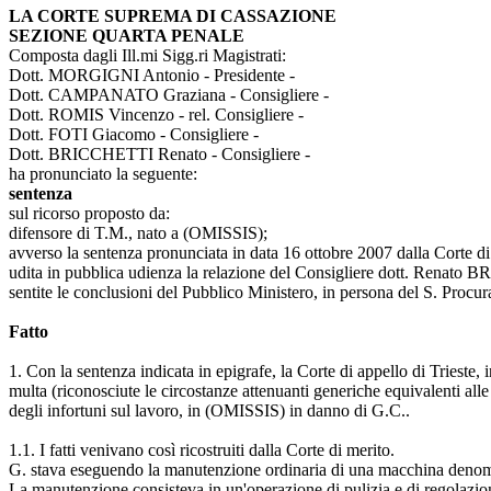
LA CORTE SUPREMA DI CASSAZIONE
SEZIONE QUARTA PENALE
Composta dagli Ill.mi Sigg.ri Magistrati:
Dott. MORGIGNI Antonio - Presidente -
Dott. CAMPANATO Graziana - Consigliere -
Dott. ROMIS Vincenzo - rel. Consigliere -
Dott. FOTI Giacomo - Consigliere -
Dott. BRICCHETTI Renato - Consigliere -
ha pronunciato la seguente:
sentenza
sul ricorso proposto da:
difensore di T.M., nato a (OMISSIS);
avverso la sentenza pronunciata in data 16 ottobre 2007 dalla Corte di 
udita in pubblica udienza la relazione del Consigliere dott. Renato
sentite le conclusioni del Pubblico Ministero, in persona del S. Procur
Fatto
1. Con la sentenza indicata in epigrafe, la Corte di appello di Triest
multa (riconosciute le circostanze attenuanti generiche equivalenti all
degli infortuni sul lavoro, in (OMISSIS) in danno di G.C..
1.1. I fatti venivano così ricostruiti dalla Corte di merito.
G. stava eseguendo la manutenzione ordinaria di una macchina denomin
La manutenzione consisteva in un'operazione di pulizia e di regolazion