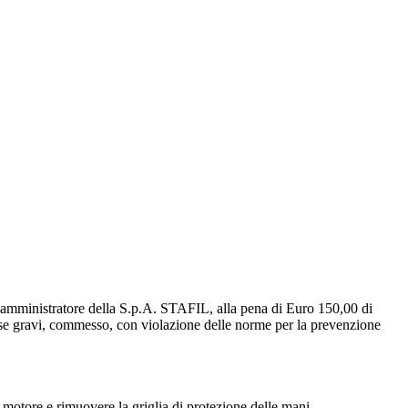
., amministratore della S.p.A. STAFIL, alla pena di Euro 150,00 di
lpose gravi, commesso, con violazione delle norme per la prevenzione
 motore e rimuovere la griglia di protezione delle mani.