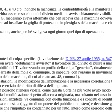
0, 41 e 43 c.p., nonchè la mancanza, la contraddittorietà e la manifesta 
bba essere reso edotto del divieto mediante avvisi chiaramente visibili.
zi il G. medesimo aveva affermato che ben sapeva che la macchina doveva
 e ad installare la griglia di protezione in plexiglass della macchina e che
strazione, anche perchè svolgeva ogni giorno quel tipo di operazione.
otesi di colpa specifica (la violazione del
D.P.R. 27 aprile 1955, n. 547,
non avere "debitamente avvisato" il lavoratore del divieto di pulire a m
sabilità del T. valorizzando un profilo della colpa "generica", ritualmen
rresto della mola o, comunque, di impedire, con l'organo in movimento, 
to delle macchine, di cui al citato art. 48, comma 1).
zioni, le modificazioni dell'imputazione e la necessaria correlazione tr
 esercizio del diritto di difesa dell'imputato.
on possono ritenersi violate, come questa Corte ha più volte avuto modo 
modificazione rispetto all'accusa originaria, ma soltanto nel caso in cu
zioni anzidette, va coniugata con quella funzionale e i concetti di identità,
sa contestata (oggetto di un potere del pubblico ministero) e decisione g
tare che l'imputato sia condannato per un fatto, inteso come episodio dell