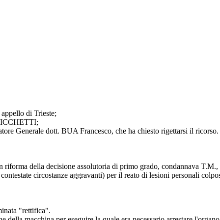
appello di Trieste;
 BRICCHETTI;
atore Generale dott. BUA Francesco, che ha chiesto rigettarsi il ricorso.
e, in riforma della decisione assolutoria di primo grado, condannava T.M
e contestate circostanze aggravanti) per il reato di lesioni personali co
ata "rettifica".
e della macchina per eseguire la quale era necessario arrestare l'organo