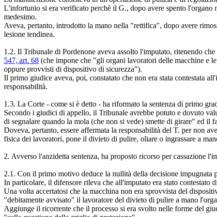
L'infortunio si era verificato perchè il G., dopo avere spento l'organo 
medesimo.
Aveva, pertanto, introdotto la mano nella "rettifica", dopo avere rimos
lesione tendinea.
1.2. Il Tribunale di Pordenone aveva assolto l'imputato, ritenendo che 
547, art. 68
(che impone che "gli organi lavoratori delle macchine e le 
oppure provvisti di dispositivo di sicurezza").
Il primo giudice aveva, poi, constatato che non era stata contestata all'i
responsabilità.
1.3. La Corte - come si è detto - ha riformato la sentenza di primo gra
Secondo i giudici di appello, il Tribunale avrebbe potuto e dovuto valu
di segnalare quando la mola (che non si vede) smette di girare" ed il fa
Doveva, pertanto, essere affermata la responsabilità del T. per non avere 
fisica dei lavoratori, pone il divieto di pulire, oliare o ingrassare a m
2. Avverso l'anzidetta sentenza, ha proposto ricorso per cassazione l
2.1. Con il primo motivo deduce la nullità della decisione impugnata pe
In particolare, il difensore rileva che all'imputato era stato contestato
Una volta accertatosi che la macchina non era sprovvista del dispositivo
"debitamente avvisato" il lavoratore del divieto di pulire a mano l'or
Aggiunge il ricorrente che il processo si era svolto nelle forme del gi