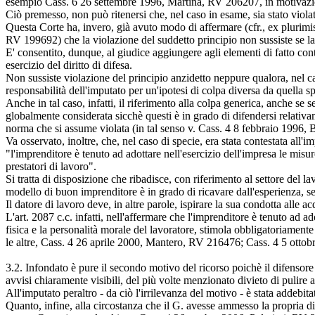
esempio Cass. 6 26 settembre 1996, Martina, RV 206207, in motivazi
Ciò premesso, non può ritenersi che, nel caso in esame, sia stato violat
Questa Corte ha, invero, già avuto modo di affermare (cfr., ex pluri
RV 199692) che la violazione del suddetto principio non sussiste se la 
E' consentito, dunque, al giudice aggiungere agli elementi di fatto cont
esercizio del diritto di difesa.
Non sussiste violazione del principio anzidetto neppure qualora, nel cap
responsabilità dell'imputato per un'ipotesi di colpa diversa da quella s
Anche in tal caso, infatti, il riferimento alla colpa generica, anche se 
globalmente considerata sicchè questi è in grado di difendersi relativa
norma che si assume violata (in tal senso v. Cass. 4 8 febbraio 1996,
Va osservato, inoltre, che, nel caso di specie, era stata contestata all'
"l'imprenditore è tenuto ad adottare nell'esercizio dell'impresa le misure
prestatori di lavoro".
Si tratta di disposizione che ribadisce, con riferimento al settore del l
modello di buon imprenditore è in grado di ricavare dall'esperienza, s
Il datore di lavoro deve, in altre parole, ispirare la sua condotta alle 
L'art. 2087 c.c. infatti, nell'affermare che l'imprenditore è tenuto ad ad
fisica e la personalità morale del lavoratore, stimola obbligatoriament
le altre, Cass. 4 26 aprile 2000, Mantero, RV 216476; Cass. 4 5 ott
3.2. Infondato è pure il secondo motivo del ricorso poichè il difensore 
avvisi chiaramente visibili, del più volte menzionato divieto di pulire
All'imputato peraltro - da ciò l'irrilevanza del motivo - è stata addebi
Quanto, infine, alla circostanza che il G. avesse ammesso la propria di