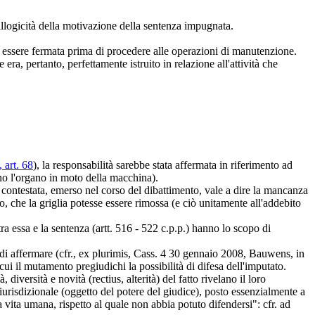
illogicità della motivazione della sentenza impugnata.
 essere fermata prima di procedere alle operazioni di manutenzione.
 era, pertanto, perfettamente istruito in relazione all'attività che
 art. 68
), la responsabilità sarebbe stata affermata in riferimento ad
ano l'organo in moto della macchina).
te contestata, emerso nel corso del dibattimento, vale a dire la mancanza
che la griglia potesse essere rimossa (e ciò unitamente all'addebito
a essa e la sentenza (artt. 516 - 522 c.p.p.) hanno lo scopo di
di affermare (cfr., ex plurimis, Cass. 4 30 gennaio 2008, Bauwens, in
i il mutamento pregiudichi la possibilità di difesa dell'imputato.
 diversità e novità (rectius, alterità) del fatto rivelano il loro
iurisdizionale (oggetto del potere del giudice), posto essenzialmente a
a vita umana, rispetto al quale non abbia potuto difendersi": cfr. ad