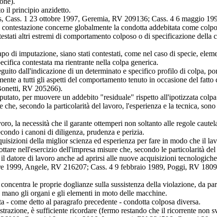
one).
o il principio anzidetto.
mis, Cass. 1 23 ottobre 1997, Geremia, RV 209136; Cass. 4 6 maggio 19
contestazione concerne globalmente la condotta addebitata come colposa (
estati altri estremi di comportamento colposo o di specificazione della co
o di imputazione, siano stati contestati, come nel caso di specie, elemen
pecifica contestata ma rientrante nella colpa generica.
seguito dall'indicazione di un determinato e specifico profilo di colpa, po
mente a tutti gli aspetti del comportamento tenuto in occasione del fatto
 Bonetti, RV 205266).
imputato, per muovere un addebito "residuale" rispetto all'ipotizzata colp
 che, secondo la particolarità del lavoro, l'esperienza e la tecnica, sono n
avoro, la necessità che il garante ottemperi non soltanto alle regole caut
econdo i canoni di diligenza, prudenza e perizia.
acquisizioni della miglior scienza ed esperienza per fare in modo che il l
ottare nell'esercizio dell'impresa misure che, secondo le particolarità del 
e il datore di lavoro anche ad aprirsi alle nuove acquisizioni tecnologi
obre 1999, Angele, RV 216207; Cass. 4 9 febbraio 1989, Poggi, RV 1809
concentra le proprie doglianze sulla sussistenza della violazione, da part
 a mano gli organi e gli elementi in moto delle macchine.
tata - come detto al paragrafo precedente - condotta colposa diversa.
strazione, è sufficiente ricordare (fermo restando che il ricorrente non s