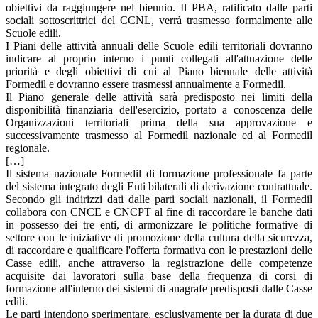
obiettivi da raggiungere nel biennio. Il PBA, ratificato dalle parti
sociali sottoscrittrici del CCNL, verrà trasmesso formalmente alle
Scuole edili.
I Piani delle attività annuali delle Scuole edili territoriali dovranno
indicare al proprio interno i punti collegati all'attuazione delle
priorità e degli obiettivi di cui al Piano biennale delle attività
Formedil e dovranno essere trasmessi annualmente a Formedil.
Il Piano generale delle attività sarà predisposto nei limiti della
disponibilità finanziaria dell'esercizio, portato a conoscenza delle
Organizzazioni territoriali prima della sua approvazione e
successivamente trasmesso al Formedil nazionale ed al Formedil
regionale.
[…]
Il sistema nazionale Formedil di formazione professionale fa parte
del sistema integrato degli Enti bilaterali di derivazione contrattuale.
Secondo gli indirizzi dati dalle parti sociali nazionali, il Formedil
collabora con CNCE e CNCPT al fine di raccordare le banche dati
in possesso dei tre enti, di armonizzare le politiche formative di
settore con le iniziative di promozione della cultura della sicurezza,
di raccordare e qualificare l'offerta formativa con le prestazioni delle
Casse edili, anche attraverso la registrazione delle competenze
acquisite dai lavoratori sulla base della frequenza di corsi di
formazione all'interno dei sistemi di anagrafe predisposti dalle Casse
edili.
Le parti intendono sperimentare, esclusivamente per la durata di due