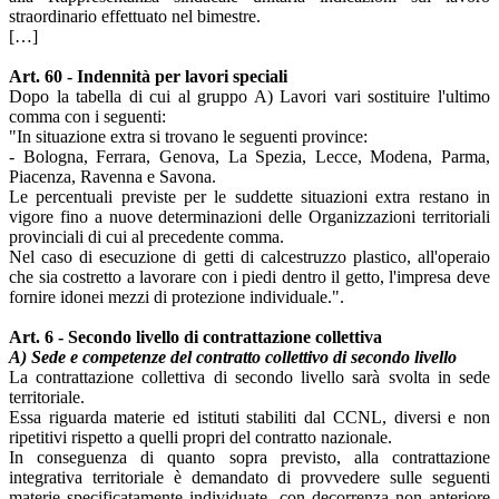
straordinario effettuato nel bimestre.
[…]
Art. 60 - Indennità per lavori speciali
Dopo la tabella di cui al gruppo A) Lavori vari sostituire l'ultimo
comma con i seguenti:
"In situazione extra si trovano le seguenti province:
- Bologna, Ferrara, Genova, La Spezia, Lecce, Modena, Parma,
Piacenza, Ravenna e Savona.
Le percentuali previste per le suddette situazioni extra restano in
vigore fino a nuove determinazioni delle Organizzazioni territoriali
provinciali di cui al precedente comma.
Nel caso di esecuzione di getti di calcestruzzo plastico, all'operaio
che sia costretto a lavorare con i piedi dentro il getto, l'impresa deve
fornire idonei mezzi di protezione individuale.".
Art. 6 - Secondo livello di contrattazione collettiva
A) Sede e competenze del contratto collettivo di secondo livello
La contrattazione collettiva di secondo livello sarà svolta in sede
territoriale.
Essa riguarda materie ed istituti stabiliti dal CCNL, diversi e non
ripetitivi rispetto a quelli propri del contratto nazionale.
In conseguenza di quanto sopra previsto, alla contrattazione
integrativa territoriale è demandato di provvedere sulle seguenti
materie specificatamente individuate, con decorrenza non anteriore