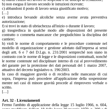
b) non esegua il lavoro secondo le istruzioni ricevute;
c) abbandoni il posto di lavoro senza giustificato motivo;
[…]
e) introduca bevande alcoliche senza averne avuta preventiva
autorizzazione;
f) si trovi in stato di ubriachezza all'inizio o durante il lavoro;
g) trasgredisca in qualche modo alle disposizioni del presente
contratto o commetta mancanze che pregiudichino la disciplina del
cantiere;
h) violi le norme di comportamento e le procedure contenute nel
modello di organizzazione e gestione adottato dall'impresa ai sensi
degli artt. 6 e 7 del D.Lgs. n. 231/2001 sempreché non siano in
contrasto con le norme di legge e le disposizioni contrattuali, nonché
le norme contenute nel disciplinare interno di cui al provvedimento
del garante per la protezione dei dati personali del 1 marzo 2007,
attuativo del decreto legislativo n. 196/2003.
In caso di maggiore gravità o di recidiva nelle mancanze di cui
sopra, l'impresa può procedere all'applicazione della sospensione
mentre nei casi di minore gravità procede al rimprovero verbale o
scritto.
[…]
Art. 32 - Licenziamenti
Fermo l'ambito di applicazione della legge 15 luglio 1966, n. 604,