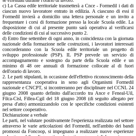
se effettuati durante l'orario di lavoro.
c) La Cassa edile territoriale trasmetterà a Cnce - Formedil i dati di
ciascun nuovo lavoratore entrato in edilizia. A ciascuno di essi il
Formedil invierà a domicilio una lettera personale e un invito a
frequentare i corsi di formazione presso la locale Scuola edile. La
disposizione di cui al presente punto sarà operativa al verificarsi
delle condizioni di cui al successivo punto 2.
d) Entro fine settembre di ogni anno, in coincidenza con la giornata
nazionale della formazione nelle costruzioni, i lavoratori interessati
concorderanno con la Scuola edile territoriale un progetto di
sviluppo professionale (PSP). IL PSP prevede un servizio di
accompagnamento e sostegno da parte della Scuola edile e un
minimo di 48 ore annuali di formazione collocate al di fuori
dell'orario di lavoro.
2. Le parti stipulanti, in occasione dell'effettivo riconoscimento della
rappresentanza cooperativa in seno agli Organismi Formedil
nazionale e CNCPT, si incontreranno per disciplinare nel CCNL 24
giugno 2008 quanto definito dall'accordo tra Ance e Feneal-Uil,
Filca-Cisl, Fillea-Cgil del 18 giugno 2008 (di seguito allegato per
presa d'atto) armonizzandolo con le specifiche condizioni esistenti
nel settore cooperativo.
Dichiarazione a verbale
Le parti, nel valutare positivamente l'esperienza realizzata nel settore
attraverso le varie articolazioni del Formedil, nell'ambito dei bandi
promossi da Foncoop, si impegnano a realizzare nuove esperienze