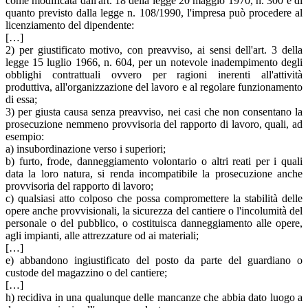
come modificata dall'art. 18 della legge 20 maggio 1970, n. 300 e di
quanto previsto dalla legge n. 108/1990, l'impresa può procedere al
licenziamento del dipendente:
[…]
2) per giustificato motivo, con preavviso, ai sensi dell'art. 3 della
legge 15 luglio 1966, n. 604, per un notevole inadempimento degli
obblighi contrattuali ovvero per ragioni inerenti all'attività
produttiva, all'organizzazione del lavoro e al regolare funzionamento
di essa;
3) per giusta causa senza preavviso, nei casi che non consentano la
prosecuzione nemmeno provvisoria del rapporto di lavoro, quali, ad
esempio:
a) insubordinazione verso i superiori;
b) furto, frode, danneggiamento volontario o altri reati per i quali
data la loro natura, si renda incompatibile la prosecuzione anche
provvisoria del rapporto di lavoro;
c) qualsiasi atto colposo che possa compromettere la stabilità delle
opere anche provvisionali, la sicurezza del cantiere o l'incolumità del
personale o del pubblico, o costituisca danneggiamento alle opere,
agli impianti, alle attrezzature od ai materiali;
[…]
e) abbandono ingiustificato del posto da parte del guardiano o
custode del magazzino o del cantiere;
[…]
h) recidiva in una qualunque delle mancanze che abbia dato luogo a