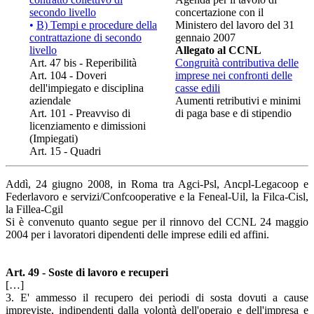
secondo livello
concertazione con il
•
B) Tempi e procedure della
Ministero del lavoro del 31
contrattazione di secondo
gennaio 2007
livello
Allegato al CCNL
Art. 47 bis - Reperibilità
Congruità contributiva delle
Art. 104 - Doveri
imprese nei confronti delle
dell'impiegato e disciplina
casse edili
aziendale
Aumenti retributivi e minimi
Art. 101 - Preavviso di
di paga base e di stipendio
licenziamento e dimissioni
(Impiegati)
Art. 15 - Quadri
Addì, 24 giugno 2008, in Roma tra Agci-Psl, Ancpl-Legacoop e
Federlavoro e servizi/Confcooperative e la Feneal-Uil, la Filca-Cisl,
la Fillea-Cgil
Si è convenuto quanto segue per il rinnovo del CCNL 24 maggio
2004 per i lavoratori dipendenti delle imprese edili ed affini.
Art. 49 - Soste di lavoro e recuperi
[…]
3. E' ammesso il recupero dei periodi di sosta dovuti a cause
impreviste, indipendenti dalla volontà dell'operaio e dell'impresa e