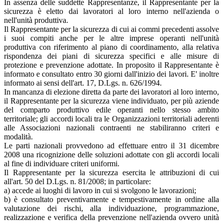
In assenza delle suddette Rappresentanze, il Rappresentante per la
sicurezza è eletto dai lavoratori al loro interno nell'azienda o
nell'unità produttiva.
Il Rappresentante per la sicurezza di cui ai commi precedenti assolve
i suoi compiti anche per le altre imprese operanti nell'unità
produttiva con riferimento al piano di coordinamento, alla relativa
rispondenza dei piani di sicurezza specifici e alle misure di
protezione e prevenzione adottate. In proposito il Rappresentante è
informato e consultato entro 30 giorni dall'inizio dei lavori. E' inoltre
informato ai sensi dell'art. 17, D.Lgs. n. 626/1994.
In mancanza di elezione diretta da parte dei lavoratori al loro interno,
il Rappresentante per la sicurezza viene individuato, per più aziende
del comparto produttivo edile operanti nello stesso ambito
territoriale; gli accordi locali tra le Organizzazioni territoriali aderenti
alle Associazioni nazionali contraenti ne stabiliranno criteri e
modalità.
Le parti nazionali provvedono ad effettuare entro il 31 dicembre
2008 una ricognizione delle soluzioni adottate con gli accordi locali
al fine di individuare criteri uniformi.
Il Rappresentante per la sicurezza esercita le attribuzioni di cui
all'art. 50 del D.Lgs. n. 81/2008; in particolare:
a) accede ai luoghi di lavoro in cui si svolgono le lavorazioni;
b) è consultato preventivamente e tempestivamente in ordine alla
valutazione dei rischi, alla individuazione, programmazione,
realizzazione e verifica della prevenzione nell'azienda ovvero unità