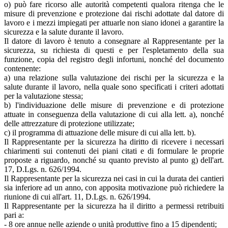
o) può fare ricorso alle autorità competenti qualora ritenga che le
misure di prevenzione e protezione dai rischi adottate dal datore di
lavoro e i mezzi impiegati per attuarle non siano idonei a garantire la
sicurezza e la salute durante il lavoro.
Il datore di lavoro è tenuto a consegnare al Rappresentante per la
sicurezza, su richiesta di questi e per l'espletamento della sua
funzione, copia del registro degli infortuni, nonché del documento
contenente:
a) una relazione sulla valutazione dei rischi per la sicurezza e la
salute durante il lavoro, nella quale sono specificati i criteri adottati
per la valutazione stessa;
b) l'individuazione delle misure di prevenzione e di protezione
attuate in conseguenza della valutazione di cui alla lett. a), nonché
delle attrezzature di protezione utilizzate;
c) il programma di attuazione delle misure di cui alla lett. b).
Il Rappresentante per la sicurezza ha diritto di ricevere i necessari
chiarimenti sui contenuti dei piani citati e di formulare le proprie
proposte a riguardo, nonché su quanto previsto al punto g) dell'art.
17, D.Lgs. n. 626/1994.
Il Rappresentante per la sicurezza nei casi in cui la durata dei cantieri
sia inferiore ad un anno, con apposita motivazione può richiedere la
riunione di cui all'art. 11, D.Lgs. n. 626/1994.
Il Rappresentante per la sicurezza ha il diritto a permessi retribuiti
pari a:
- 8 ore annue nelle aziende o unità produttive fino a 15 dipendenti;