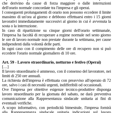
che derivino da cause di forza maggiore o dalle interruzioni
dell'orario normale concordate tra l'impresa e gli operai.
I conseguenti prolungamenti di orario non possono eccedere il limite
massimo di un'ora al giorno e debbono effettuarsi entro i 15 giorni
lavorativi immediatamente successivi al giorno in cui è avvenuta la
sosta o la interruzione.
In caso di ripartizione su cinque giorni dell'orario settimanale,
l'impresa ha facoltà di recuperare a regime normale nel sesto giorno
le ore di lavoro normale non prestate durante la settimana, per cause
indipendenti dalla volontà delle parti.
In ogni caso con il compimento delle ore di recupero non si può
eccedere l'orario normale giornaliero di 10 ore.
Art. 59 - Lavoro straordinario, notturno e festivo (Operai)
[…]
Il lavoro straordinario è ammesso, con il consenso del lavoratore, nei
limiti di 250 ore annuali.
La richiesta dell'impresa è effettuata con preavviso all'operaio di 72
ore, salvo i casi di necessità urgenti, indifferibili od occasionali.
Ove l'impresa per obiettive esigenze tecnico-produttive disponga
lavoro straordinario per la giornata del sabato, ne darà preventiva
comunicazione alla Rappresentanza sindacale unitaria ai fini di
eventuali verifiche.
A scopo informativo, con periodicità bimestrale, l'impresa fornirà
alla Rappresentanza sindacale unitaria indicazioni sul lavoro