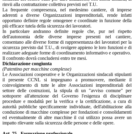
rinvii alla contrattazione collettiva previsti nel T.U.
La frequente compresenza, nel medesimo cantiere, di imprese
aderenti a diverse Organizzazioni imprenditoriali, rende infatti
opportuno definire regole omogenee e coordinate in funzione della
più efficace tutela della sicurezza dei lavoratori.
In particolare andranno definite regole che, pur nel rispetto
dell'autonomia delle diverse imprese presenti nel cantiere,
consentano alle diverse forme di rappresentanza dei lavoratori per la
sicurezza previsto dal T.U., di svolgere appieno le loro funzioni e di
realizzare adeguate forme di coordinamento informativo e operativo.
Il confronto dovrà concludersi entro tre mesi.
Dichiarazione congiunta
(Patentino per macchine complesse)
Le Associazioni cooperative e le Organizzazioni sindacali stipulanti
il presente CCNL si impegnano a promuovere, mediante il
coinvolgimento di tutte le altre Associazioni imprenditoriali del
settore delle costruzioni, la stipula di un "avviso comune" per
sottoporre all'attenzione del Governo l'esigenza di disciplinare
procedure e modalità per la verifica e la certificazione, a cura di
autorità pubbliche specificamente individuate, dell'abilitazione alla
conduzione di macchine complesse per fondazioni e consolidamenti
ed eventualmente di altre macchine il cui utilizzo possa avere un
impatto rilevante sulla sicurezza delle persone e delle opere.
Art. 75 - Formazione professionale