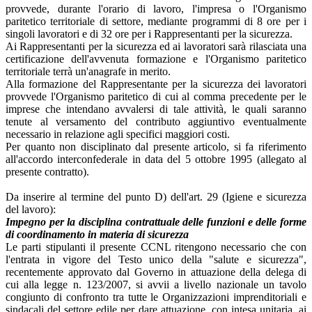
provvede, durante l'orario di lavoro, l'impresa o l'Organismo
paritetico territoriale di settore, mediante programmi di 8 ore per i
singoli lavoratori e di 32 ore per i Rappresentanti per la sicurezza.
Ai Rappresentanti per la sicurezza ed ai lavoratori sarà rilasciata una
certificazione dell'avvenuta formazione e l'Organismo paritetico
territoriale terrà un'anagrafe in merito.
Alla formazione del Rappresentante per la sicurezza dei lavoratori
provvede l'Organismo paritetico di cui al comma precedente per le
imprese che intendano avvalersi di tale attività, le quali saranno
tenute al versamento del contributo aggiuntivo eventualmente
necessario in relazione agli specifici maggiori costi.
Per quanto non disciplinato dal presente articolo, si fa riferimento
all'accordo interconfederale in data del 5 ottobre 1995 (allegato al
presente contratto).
Da inserire al termine del punto D) dell'art. 29 (Igiene e sicurezza
del lavoro):
Impegno per la disciplina contrattuale delle funzioni e delle forme
di coordinamento in materia di sicurezza
Le parti stipulanti il presente CCNL ritengono necessario che con
l'entrata in vigore del Testo unico della "salute e sicurezza",
recentemente approvato dal Governo in attuazione della delega di
cui alla legge n. 123/2007, si avvii a livello nazionale un tavolo
congiunto di confronto tra tutte le Organizzazioni imprenditoriali e
sindacali del settore edile per dare attuazione, con intesa unitaria, ai