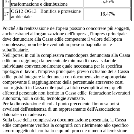
16
5,36%
trasformazione e distribuzione
OG12-OG13 - Bonifica e protezione
17
16,47%
ambientale
Poiché alla realizzazione dell'opera possono concorrere più soggetti,
anche estranei all'organizzazione dell'impresa, l'impresa principale
deve denunciare alla Cassa edile competente il valore dell'opera
complessiva, nonché le eventuali imprese subappaltatrici e
subaffidatarie.
Nell'ipotesi in cui la complessiva manodopera denunciata alla Cassa
edile non raggiunga la percentuale minima di massa salariale
individuata convenzionalmente quale necessaria per la specifica
tipologia di lavori, l'impresa principale, previo richiamo della Cassa
edile, potrà integrare la denuncia con documentazione appropriata
comprovante il raggiungimento della percentuale attraverso costi
non registrati in Cassa edile quali, a titolo esemplificativo, quelli
afferenti personale non iscritto in Cassa edile, fatturazione lavoratori
autonomi, noli a caldo, tecnologie avanzate.
Per la dimostrazione di cui al punto precedente l'impresa potrà
avvalersi dell'assistenza di un rappresentante dell'Associazione
datoriale a cui aderisce.
Sulla base della complessiva documentazione presentata, la Cassa
edile competente verifica la congruità con riferimento allo specifico
lavoro oggetto del contratto e quindi procede o meno all'emissione