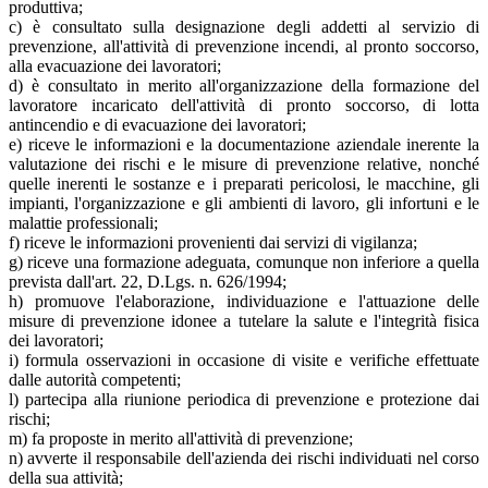
produttiva;
c) è consultato sulla designazione degli addetti al servizio di
prevenzione, all'attività di prevenzione incendi, al pronto soccorso,
alla evacuazione dei lavoratori;
d) è consultato in merito all'organizzazione della formazione del
lavoratore incaricato dell'attività di pronto soccorso, di lotta
antincendio e di evacuazione dei lavoratori;
e) riceve le informazioni e la documentazione aziendale inerente la
valutazione dei rischi e le misure di prevenzione relative, nonché
quelle inerenti le sostanze e i preparati pericolosi, le macchine, gli
impianti, l'organizzazione e gli ambienti di lavoro, gli infortuni e le
malattie professionali;
f) riceve le informazioni provenienti dai servizi di vigilanza;
g) riceve una formazione adeguata, comunque non inferiore a quella
prevista dall'art. 22, D.Lgs. n. 626/1994;
h) promuove l'elaborazione, individuazione e l'attuazione delle
misure di prevenzione idonee a tutelare la salute e l'integrità fisica
dei lavoratori;
i) formula osservazioni in occasione di visite e verifiche effettuate
dalle autorità competenti;
l) partecipa alla riunione periodica di prevenzione e protezione dai
rischi;
m) fa proposte in merito all'attività di prevenzione;
n) avverte il responsabile dell'azienda dei rischi individuati nel corso
della sua attività;