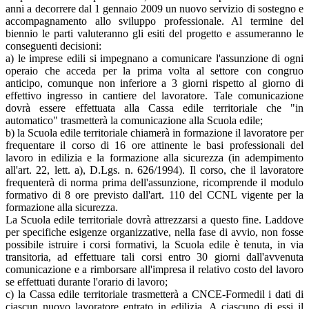
anni a decorrere dal 1 gennaio 2009 un nuovo servizio di sostegno e
accompagnamento allo sviluppo professionale. Al termine del
biennio le parti valuteranno gli esiti del progetto e assumeranno le
conseguenti decisioni:
a) le imprese edili si impegnano a comunicare l'assunzione di ogni
operaio che acceda per la prima volta al settore con congruo
anticipo, comunque non inferiore a 3 giorni rispetto al giorno di
effettivo ingresso in cantiere del lavoratore. Tale comunicazione
dovrà essere effettuata alla Cassa edile territoriale che "in
automatico" trasmetterà la comunicazione alla Scuola edile;
b) la Scuola edile territoriale chiamerà in formazione il lavoratore per
frequentare il corso di 16 ore attinente le basi professionali del
lavoro in edilizia e la formazione alla sicurezza (in adempimento
all'art. 22, lett. a), D.Lgs. n. 626/1994). Il corso, che il lavoratore
frequenterà di norma prima dell'assunzione, ricomprende il modulo
formativo di 8 ore previsto dall'art. 110 del CCNL vigente per la
formazione alla sicurezza.
La Scuola edile territoriale dovrà attrezzarsi a questo fine. Laddove
per specifiche esigenze organizzative, nella fase di avvio, non fosse
possibile istruire i corsi formativi, la Scuola edile è tenuta, in via
transitoria, ad effettuare tali corsi entro 30 giorni dall'avvenuta
comunicazione e a rimborsare all'impresa il relativo costo del lavoro
se effettuati durante l'orario di lavoro;
c) la Cassa edile territoriale trasmetterà a CNCE-Formedil i dati di
ciascun nuovo lavoratore entrato in edilizia. A ciascuno di essi il