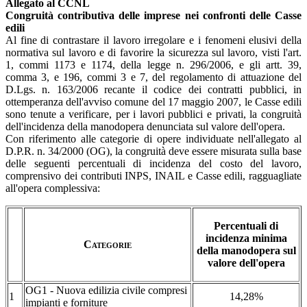
Allegato al CCNL
Congruità contributiva delle imprese nei confronti delle Casse
edili
Al fine di contrastare il lavoro irregolare e i fenomeni elusivi della
normativa sul lavoro e di favorire la sicurezza sul lavoro, visti l'art.
1, commi 1173 e 1174, della legge n. 296/2006, e gli artt. 39,
comma 3, e 196, commi 3 e 7, del regolamento di attuazione del
D.Lgs. n. 163/2006 recante il codice dei contratti pubblici, in
ottemperanza dell'avviso comune del 17 maggio 2007, le Casse edili
sono tenute a verificare, per i lavori pubblici e privati, la congruità
dell'incidenza della manodopera denunciata sul valore dell'opera.
Con riferimento alle categorie di opere individuate nell'allegato al
D.P.R. n. 34/2000 (OG), la congruità deve essere misurata sulla base
delle seguenti percentuali di incidenza del costo del lavoro,
comprensivo dei contributi INPS, INAIL e Casse edili, ragguagliate
all'opera complessiva:
Percentuali di
incidenza minima
Categorie
della manodopera sul
valore dell'opera
OG1 - Nuova edilizia civile compresi
1
14,28%
impianti e forniture