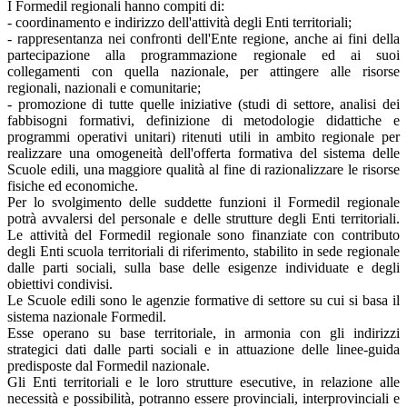
I Formedil regionali hanno compiti di:
- coordinamento e indirizzo dell'attività degli Enti territoriali;
- rappresentanza nei confronti dell'Ente regione, anche ai fini della
partecipazione alla programmazione regionale ed ai suoi
collegamenti con quella nazionale, per attingere alle risorse
regionali, nazionali e comunitarie;
- promozione di tutte quelle iniziative (studi di settore, analisi dei
fabbisogni formativi, definizione di metodologie didattiche e
programmi operativi unitari) ritenuti utili in ambito regionale per
realizzare una omogeneità dell'offerta formativa del sistema delle
Scuole edili, una maggiore qualità al fine di razionalizzare le risorse
fisiche ed economiche.
Per lo svolgimento delle suddette funzioni il Formedil regionale
potrà avvalersi del personale e delle strutture degli Enti territoriali.
Le attività del Formedil regionale sono finanziate con contributo
degli Enti scuola territoriali di riferimento, stabilito in sede regionale
dalle parti sociali, sulla base delle esigenze individuate e degli
obiettivi condivisi.
Le Scuole edili sono le agenzie formative di settore su cui si basa il
sistema nazionale Formedil.
Esse operano su base territoriale, in armonia con gli indirizzi
strategici dati dalle parti sociali e in attuazione delle linee-guida
predisposte dal Formedil nazionale.
Gli Enti territoriali e le loro strutture esecutive, in relazione alle
necessità e possibilità, potranno essere provinciali, interprovinciali e