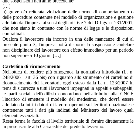
due sospensioni nell'anno precedente;
[…]
n) grave e/o reiterata violazione delle norme di comportamento o
delle procedure contenute nel modello di organizzazione e gestione
adottato dall'impresa ai sensi degli artt. 6 e 7 del D.Lgs. n. 231/2001,
che non siano in contrasto con le norme di legge e le disposizioni
contrattuali.
Qualora il lavoratore sia incorso in una delle mancanze di cui al
presente punto 3, l'impresa potrà disporre la sospensione cautelare
non disciplinare del lavoratore con effetto immediato per un periodo
non superiore a 10 giorni. […]
Cartellino di riconoscimento
Nell'ottica di rendere più omogenea la normativa introdotta (L. n.
248/2006 - art. 36-bis) con riguardo allo strumento del cartellino di
riconoscimento dei lavoratori, oggi esteso dalla L. n. 123/2007 in
tema di sicurezza a tutti i lavoratori impegnati in appalti e subappalti,
le parti sociali dell'edilizia concordano nell'attribuire alla CNCE
l'incarico di emettere il modello del medesimo, che dovrà essere
adottato da tutti i datori di lavoro operanti sul territorio nazionale e
contenente tutti i dati già indicati dal Ministero del lavoro quali
elementi essenziali.
Resta ferma la facoltà al livello territoriale di fornire direttamente le
imprese iscritte alla Cassa edile del predetto tesserino.