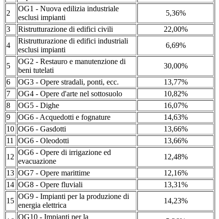
OG1 - Nuova edilizia industriale
2
5,36%
esclusi impianti
3
Ristrutturazione di edifici civili
22,00%
Ristrutturazione di edifici industriali
4
6,69%
esclusi impianti
OG2 - Restauro e manutenzione di
5
30,00%
beni tutelati
6
OG3 - Opere stradali, ponti, ecc.
13,77%
7
OG4 - Opere d'arte nel sottosuolo
10,82%
8
OG5 - Dighe
16,07%
9
OG6 - Acquedotti e fognature
14,63%
10
OG6 - Gasdotti
13,66%
11
OG6 - Oleodotti
13,66%
OG6 - Opere di irrigazione ed
12
12,48%
evacuazione
13
OG7 - Opere marittime
12,16%
14
OG8 - Opere fluviali
13,31%
OG9 - Impianti per la produzione di
15
14,23%
energia elettrica
OG10 - Impianti per la