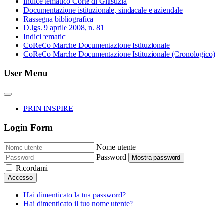
Indice tematico Corte di Giustizia
Documentazione istituzionale, sindacale e aziendale
Rassegna bibliografica
D.lgs. 9 aprile 2008, n. 81
Indici tematici
CoReCo Marche Documentazione Istituzionale
CoReCo Marche Documentazione Istituzionale (Cronologico)
User Menu
PRIN INSPIRE
Login Form
Nome utente
Password
Mostra password
Ricordami
Accesso
Hai dimenticato la tua password?
Hai dimenticato il tuo nome utente?