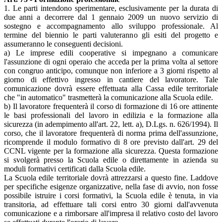
1. Le parti intendono sperimentare, esclusivamente per la durata di
due anni a decorrere dal 1 gennaio 2009 un nuovo servizio di
sostegno e accompagnamento allo sviluppo professionale. Al
termine del biennio le parti valuteranno gli esiti del progetto e
assumeranno le conseguenti decisioni.
a) Le imprese edili cooperative si impegnano a comunicare
l'assunzione di ogni operaio che acceda per la prima volta al settore
con congruo anticipo, comunque non inferiore a 3 giorni rispetto al
giorno di effettivo ingresso in cantiere del lavoratore. Tale
comunicazione dovrà essere effettuata alla Cassa edile territoriale
che "in automatico" trasmetterà la comunicazione alla Scuola edile.
b) Il lavoratore frequenterà il corso di formazione di 16 ore attinente
le basi professionali del lavoro in edilizia e la formazione alla
sicurezza (in adempimento all'art. 22, lett. a), D.Lgs. n. 626/1994). Il
corso, che il lavoratore frequenterà di norma prima dell'assunzione,
ricomprende il modulo formativo di 8 ore previsto dall'art. 29 del
CCNL vigente per la formazione alla sicurezza. Questa formazione
si svolgerà presso la Scuola edile o direttamente in azienda su
moduli formativi certificati dalla Scuola edile.
La Scuola edile territoriale dovrà attrezzarsi a questo fine. Laddove
per specifiche esigenze organizzative, nella fase di avvio, non fosse
possibile istruire i corsi formativi, la Scuola edile è tenuta, in via
transitoria, ad effettuare tali corsi entro 30 giorni dall'avvenuta
comunicazione e a rimborsare all'impresa il relativo costo del lavoro