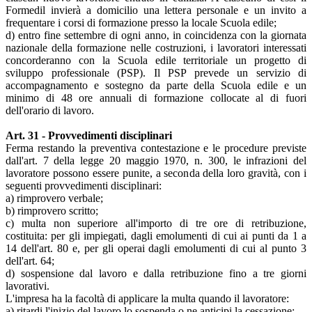
Formedil invierà a domicilio una lettera personale e un invito a
frequentare i corsi di formazione presso la locale Scuola edile;
d) entro fine settembre di ogni anno, in coincidenza con la giornata
nazionale della formazione nelle costruzioni, i lavoratori interessati
concorderanno con la Scuola edile territoriale un progetto di
sviluppo professionale (PSP). Il PSP prevede un servizio di
accompagnamento e sostegno da parte della Scuola edile e un
minimo di 48 ore annuali di formazione collocate al di fuori
dell'orario di lavoro.
Art. 31 - Provvedimenti disciplinari
Ferma restando la preventiva contestazione e le procedure previste
dall'art. 7 della legge 20 maggio 1970, n. 300, le infrazioni del
lavoratore possono essere punite, a seconda della loro gravità, con i
seguenti provvedimenti disciplinari:
a) rimprovero verbale;
b) rimprovero scritto;
c) multa non superiore all'importo di tre ore di retribuzione,
costituita: per gli impiegati, dagli emolumenti di cui ai punti da 1 a
14 dell'art. 80 e, per gli operai dagli emolumenti di cui al punto 3
dell'art. 64;
d) sospensione dal lavoro e dalla retribuzione fino a tre giorni
lavorativi.
L'impresa ha la facoltà di applicare la multa quando il lavoratore:
a) ritardi l'inizio del lavoro lo sospenda o ne anticipi la cessazione;