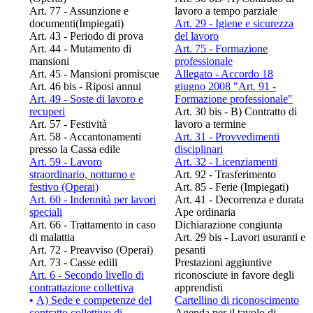
Art. 77 - Assunzione e
lavoro a tempo parziale
documenti(Impiegati)
Art. 29 - Igiene e sicurezza
Art. 43 - Periodo di prova
del lavoro
Art. 44 - Mutamento di
Art. 75 - Formazione
mansioni
professionale
Art. 45 - Mansioni promiscue
Allegato - Accordo 18
Art. 46 bis - Riposi annui
giugno 2008 "Art. 91 -
Art. 49 - Soste di lavoro e
Formazione professionale"
recuperi
Art. 30 bis - B) Contratto di
Art. 57 - Festività
lavoro a termine
Art. 58 - Accantonamenti
Art. 31 - Provvedimenti
presso la Cassa edile
disciplinari
Art. 59 - Lavoro
Art. 32 - Licenziamenti
straordinario, notturno e
Art. 92 - Trasferimento
festivo (Operai)
Art. 85 - Ferie (Impiegati)
Art. 60 - Indennità per lavori
Art. 41 - Decorrenza e durata
speciali
Ape ordinaria
Art. 66 - Trattamento in caso
Dichiarazione congiunta
di malattia
Art. 29 bis - Lavori usuranti e
Art. 72 - Preavviso (Operai)
pesanti
Art. 73 - Casse edili
Prestazioni aggiuntive
Art. 6 - Secondo livello di
riconosciute in favore degli
contrattazione collettiva
apprendisti
•
A) Sede e competenze del
Cartellino di riconoscimento
contratto collettivo di
Agenda per il tavolo di