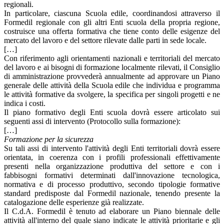
regionali.
In particolare, ciascuna Scuola edile, coordinandosi attraverso il
Formedil regionale con gli altri Enti scuola della propria regione,
costruisce una offerta formativa che tiene conto delle esigenze del
mercato del lavoro e del settore rilevate dalle parti in sede locale.
[…]
Con riferimento agli orientamenti nazionali e territoriali del mercato
del lavoro e ai bisogni di formazione localmente rilevati, il Consiglio
di amministrazione provvederà annualmente ad approvare un Piano
generale delle attività della Scuola edile che individua e programma
le attività formative da svolgere, la specifica per singoli progetti e ne
indica i costi.
Il piano formativo degli Enti scuola dovrà essere articolato sui
seguenti assi di intervento (Protocollo sulla formazione):
[…]
Formazione per la sicurezza
Su tali assi di intervento l'attività degli Enti territoriali dovrà essere
orientata, in coerenza con i profili professionali effettivamente
presenti nella organizzazione produttiva del settore e con i
fabbisogni formativi determinati dall'innovazione tecnologica,
normativa e di processo produttivo, secondo tipologie formative
standard predisposte dal Formedil nazionale, tenendo presente la
catalogazione delle esperienze già realizzate.
Il C.d.A. Formedil è tenuto ad elaborare un Piano biennale delle
attività all'interno del quale siano indicate le attività prioritarie e gli