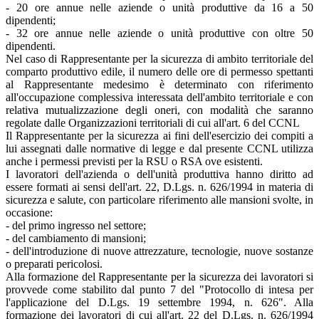
- 20 ore annue nelle aziende o unità produttive da 16 a 50
dipendenti;
- 32 ore annue nelle aziende o unità produttive con oltre 50
dipendenti.
Nel caso di Rappresentante per la sicurezza di ambito territoriale del
comparto produttivo edile, il numero delle ore di permesso spettanti
al Rappresentante medesimo è determinato con riferimento
all'occupazione complessiva interessata dell'ambito territoriale e con
relativa mutualizzazione degli oneri, con modalità che saranno
regolate dalle Organizzazioni territoriali di cui all'art. 6 del CCNL
Il Rappresentante per la sicurezza ai fini dell'esercizio dei compiti a
lui assegnati dalle normative di legge e dal presente CCNL utilizza
anche i permessi previsti per la RSU o RSA ove esistenti.
I lavoratori dell'azienda o dell'unità produttiva hanno diritto ad
essere formati ai sensi dell'art. 22, D.Lgs. n. 626/1994 in materia di
sicurezza e salute, con particolare riferimento alle mansioni svolte, in
occasione:
- del primo ingresso nel settore;
- del cambiamento di mansioni;
- dell'introduzione di nuove attrezzature, tecnologie, nuove sostanze
o preparati pericolosi.
Alla formazione del Rappresentante per la sicurezza dei lavoratori si
provvede come stabilito dal punto 7 del "Protocollo di intesa per
l'applicazione del D.Lgs. 19 settembre 1994, n. 626". Alla
formazione dei lavoratori di cui all'art. 22 del D.Lgs. n. 626/1994