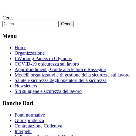
Cerca
Cerca
Menu
Home
Organizzazione
I Working Papers di Olympus
COVID-19 e sicurezza sul lavoro
Approfondimenti, Guide alla lettura e Rassegne
Modelli organizzativi e di gestione della sicurezza sul lavoro
Salute e sicurezza degli operatori della sicurezza
Newsletters
Siti su igiene e sicurezza del lavoro
Banche Dati
Fonti normative
Giurisprudenza
Contrattazione Collettiva
Interpelli