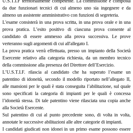
U.S.T.I.F territorialmente competente. La commissione è composta
da due funzionari tecnici di cui almeno uno sia ingegnere e da
almeno un assistente amministrativo con funzioni di segreteria.
L'esame consisterà in una prova scritta, in una prova orale e in una
prova pratica. L’esito positivo di ciascuna prova consente al
candidato di essere ammesso alla prova successiva. Le prove
verteranno sugli argomenti di cui all'allegato I.
La prova pratica verrà effettuata, presso un impianto della Società
Esercente relativo alla categoria richiesta, da un membro tecnico
della commissione alla presenza del Direttore dell’Esercizio.
L’U.S.T.I.F. rilascia al candidato che ha superato l’esame un
patentino di idoneità, secondo il modello riportato nell’allegato II,
alle mansioni per le quali è stata conseguita l’abilitazione, sul quale
sono specificati la categoria di impianti per le quali è concessa
l’idoneità stessa. Di tale patentino viene rilasciata una copia anche
alla Società Esercente.
Sul patentino di cui al punto precedente sono, di volta in volta,
annotate le successive abilitazioni alle altre categorie di impianti.
I candidati giudicati non idonei in un primo esame possono essere