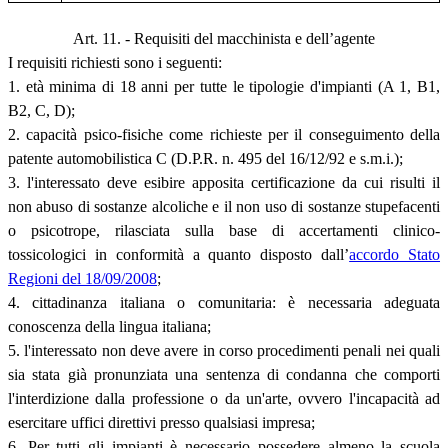
Art. 11. - Requisiti del macchinista e dell’agente
I requisiti richiesti sono i seguenti:
1. età minima di 18 anni per tutte le tipologie d'impianti (A 1, B1,
B2, C, D);
2. capacità psico-fisiche come richieste per il conseguimento della
patente automobilistica C (D.P.R. n. 495 del 16/12/92 e s.m.i.);
3. l'interessato deve esibire apposita certificazione da cui risulti il
non abuso di sostanze alcoliche e il non uso di sostanze stupefacenti
o psicotrope, rilasciata sulla base di accertamenti clinico-
tossicologici in conformità a quanto disposto dall’
accordo Stato
Regioni del 18/09/2008
;
4. cittadinanza italiana o comunitaria: è necessaria adeguata
conoscenza della lingua italiana;
5. l'interessato non deve avere in corso procedimenti penali nei quali
sia stata già pronunziata una sentenza di condanna che comporti
l'interdizione dalla professione o da un'arte, ovvero l'incapacità ad
esercitare uffici direttivi presso qualsiasi impresa;
6. Per tutti gli impianti è necessario possedere almeno la scuola