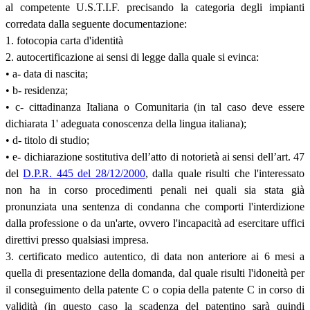
al competente U.S.T.I.F. precisando la categoria degli impianti
corredata dalla seguente documentazione:
1. fotocopia carta d'identità
2. autocertificazione ai sensi di legge dalla quale si evinca:
• a- data di nascita;
• b- residenza;
• c- cittadinanza Italiana o Comunitaria (in tal caso deve essere
dichiarata 1' adeguata conoscenza della lingua italiana);
• d- titolo di studio;
• e- dichiarazione sostitutiva dell’atto di notorietà ai sensi dell’art. 47
del
D.P.R. 445 del 28/12/2000
, dalla quale risulti che l'interessato
non ha in corso procedimenti penali nei quali sia stata già
pronunziata una sentenza di condanna che comporti l'interdizione
dalla professione o da un'arte, ovvero l'incapacità ad esercitare uffici
direttivi presso qualsiasi impresa.
3. certificato medico autentico, di data non anteriore ai 6 mesi a
quella di presentazione della domanda, dal quale risulti l'idoneità per
il conseguimento della patente C o copia della patente C in corso di
validità (in questo caso la scadenza del patentino sarà quindi