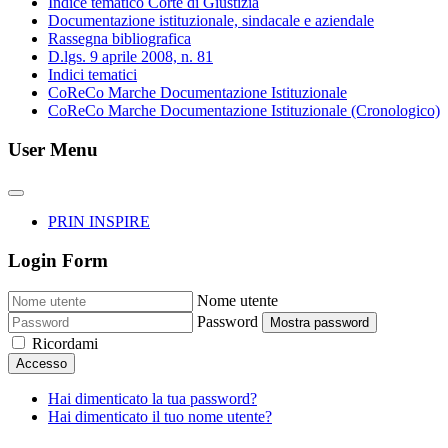
Indice tematico Corte di Giustizia
Documentazione istituzionale, sindacale e aziendale
Rassegna bibliografica
D.lgs. 9 aprile 2008, n. 81
Indici tematici
CoReCo Marche Documentazione Istituzionale
CoReCo Marche Documentazione Istituzionale (Cronologico)
User Menu
PRIN INSPIRE
Login Form
Nome utente
Password
Mostra password
Ricordami
Accesso
Hai dimenticato la tua password?
Hai dimenticato il tuo nome utente?