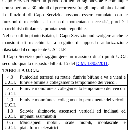
Capo Servizio entro un periodo di tempo ragionevole e comunque
non superiore a 30 minuti di percorrenza fra gli impianti più distanti.
Le funzioni di Capo Servizio possono essere cumulate con le
funzioni di macchinista in caso di momentanea necessità, purché il
macchinista titolare sia prontamente reperibile.
Nel caso di impianto isolato, il Capo Servizio può svolgere anche le
mansioni di macchinista a seguito di apposita autorizzazione
rilasciata dal competente U.S.T.I.F..
Il Capo Servizio può raggiungere un massimo di 25 punti U.C.I.
secondo quanto disposto dall’art. 15 del
D.M. 18/02/2011
.
TABELLA U.C.I.:
4.0
Funicolari terrestri su rotaie, funivie bifune a va e vieni e
U.C.I.
funivie bifune a collegamento temporaneo dei veicoli
3,5
Funivie monofune a collegamento temporaneo dei veicoli
U.C.I.
2,0
Funivie monofune a collegamento permanente dei veicoli
U.C.I.
1,0
Sciovie, slittinovie, ascensori verticali ed inclinati ed
U.C.I.
impianti assimilabili
0,5
Marciapiedi mobili, scale mobili, montascale e
U.C.I.
piattaforme elevatrici