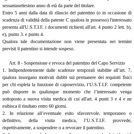
sessantasettesimo anno di età da parte del titolare.
Entro 5 anni dalla data di rilascio del patentino (o in occasione di
scadenza di validità della patente C qualora in possesso) l'interessato
presenta all'U.S.T.I.F. i documenti richiesti all'art. 4 punto 2 lett. b),
e), punto 3. e punto 4.
Qualora tale documentazione non viene presentata nei termini
previsti il patentino si intende sospeso.
Art. 8 - Sospensione e revoca del patentino del Capo Servizio
1. Indipendentemente dalle scadenze temporali stabilite all’art. 7,
qualora insorgano motivati dubbi sul permanere dei requisiti fìsici
per chi espleta la funzione di caposervizio, l’U.S.T.I.F. competente
può disporre in qualunque momento che l’interessato venga
sottoposto a nuova visita medica di cui all'art. 4 punti 3 e 4 e ne
esibisca il risultato entro 60 giorni.
2. In relazione all’eventuale esito sfavorevole, temporaneo o
definitivo, della visita medica, l’U.S.T.I.F. provvede,
rispettivamente, a sospendere o a revocare il patentino.