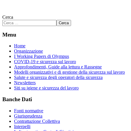
Cerca
Cerca
Menu
Home
Organizzazione
I Working Papers di Olympus
COVID-19 e sicurezza sul lavoro
Approfondimenti, Guide alla lettura e Rassegne
Modelli organizzativi e di gestione della sicurezza sul lavoro
Salute e sicurezza degli operatori della sicurezza
Newsletters
Siti su igiene e sicurezza del lavoro
Banche Dati
Fonti normative
Giurisprudenza
Contrattazione Collettiva
Interpelli