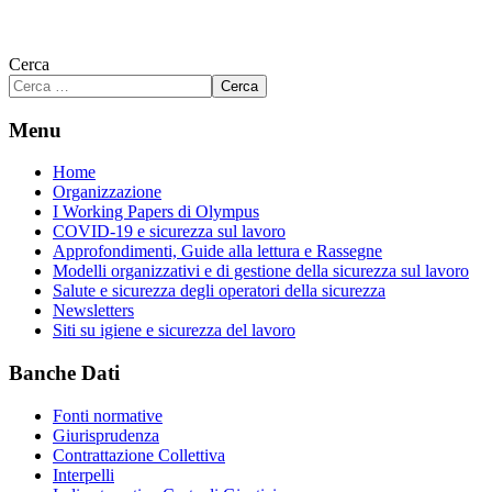
Cerca
Cerca
Menu
Home
Organizzazione
I Working Papers di Olympus
COVID-19 e sicurezza sul lavoro
Approfondimenti, Guide alla lettura e Rassegne
Modelli organizzativi e di gestione della sicurezza sul lavoro
Salute e sicurezza degli operatori della sicurezza
Newsletters
Siti su igiene e sicurezza del lavoro
Banche Dati
Fonti normative
Giurisprudenza
Contrattazione Collettiva
Interpelli