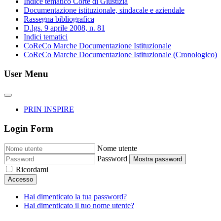
Indice tematico Corte di Giustizia
Documentazione istituzionale, sindacale e aziendale
Rassegna bibliografica
D.lgs. 9 aprile 2008, n. 81
Indici tematici
CoReCo Marche Documentazione Istituzionale
CoReCo Marche Documentazione Istituzionale (Cronologico)
User Menu
PRIN INSPIRE
Login Form
Nome utente
Password
Mostra password
Ricordami
Accesso
Hai dimenticato la tua password?
Hai dimenticato il tuo nome utente?