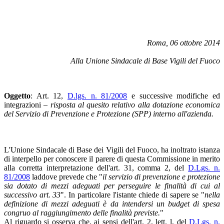
Roma, 06 ottobre 2014
Alla Unione Sindacale di Base Vigili del Fuoco
Oggetto
: Art. 12,
D.lgs. n. 81/2008
e successive modifiche ed
integrazioni –
risposta al quesito relativo alla dotazione economica
del Servizio di Prevenzione e Protezione (SPP) interno all'azienda.
L'Unione Sindacale di Base dei Vigili del Fuoco, ha inoltrato istanza
di interpello per conoscere il parere di questa Commissione in merito
alla corretta interpretazione dell'art. 31, comma 2, del
D.Lgs. n.
81/2008
laddove prevede che "
il servizio di prevenzione e protezione
sia dotato di mezzi adeguati per perseguire le finalità di cui al
successivo art. 33
". In particolare l'istante chiede di sapere se "
nella
definizione di mezzi adeguati è da intendersi un budget di spesa
congruo al raggiungimento delle finalità previste.
"
Al riguardo si osserva che, ai sensi dell'art. 2, lett. l, del
D.Lgs. n.