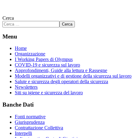
Cerca
Cerca
Menu
Home
Organizzazione
I Working Papers di Olympus
COVID-19 e sicurezza sul lavoro
Approfondimenti, Guide alla lettura e Rassegne
Modelli organizzativi e di gestione della sicurezza sul lavoro
Salute e sicurezza degli operatori della sicurezza
Newsletters
Siti su igiene e sicurezza del lavoro
Banche Dati
Fonti normative
Giurisprudenza
Contrattazione Collettiva
Interpelli