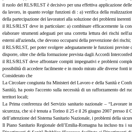
il ruolo del RLS/RLST è decisivo per una effettiva applicazione delle
da lavoro, in quanto svolge funzioni di : a) verifica della realizzaz
della partecipazione dei lavoratori alla soluzione dei problemi inerenti l
il RLS/RLST deve in particolare: a) combinare efficacemente la conosc
elaborare strumenti adeguati per una corretta lettura dei rischi nell'
esterni all'azienda, che devono occuparsi della prevenzione dei rischi;
il RLS/RLST, per poter svolgere adeguatamente le funzioni previste d
disporre, oltre che della formazione prevista dagli Accordi Interconfed
il RLS/RLST deve affrontare compiti impegnativi e problemi complessi
possibilità di accedere facilmente e in modo mirato alle diverse fonti 
Considerato che
La Circolare congiunta fra Ministeri del Lavoro e della Sanità e Con
Sanità), ha posto l'accento sulla necessità di un rafforzamento del 
territori locali;
La Prima conferenza del Servizio sanitario nazionale – “Lavorare in s
sicurezza, che si è tenuta a Torino il 25 e il 26 giugno 2007 presso i
dell’attenzione del Sistema Sanitario Nazionale, i problemi della sicure
Il Piano Sanitario Regionale dell’Emilia-Romagna ha incluso tra i suoi