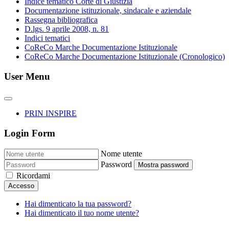
Indice tematico Corte di Giustizia
Documentazione istituzionale, sindacale e aziendale
Rassegna bibliografica
D.lgs. 9 aprile 2008, n. 81
Indici tematici
CoReCo Marche Documentazione Istituzionale
CoReCo Marche Documentazione Istituzionale (Cronologico)
User Menu
PRIN INSPIRE
Login Form
Nome utente
Password
Mostra password
Ricordami
Accesso
Hai dimenticato la tua password?
Hai dimenticato il tuo nome utente?