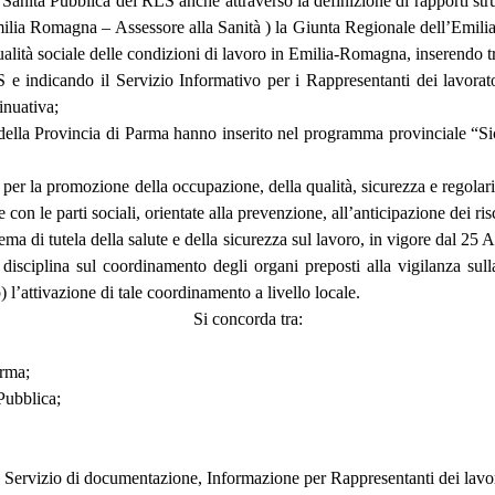
 Sanità Pubblica dei RLS anche attraverso la definizione di rapporti stru
Emilia Romagna – Assessore alla Sanità ) la Giunta Regionale dell’Emil
 qualità sociale delle condizioni di lavoro in Emilia-Romagna, inserendo 
S e indicando il Servizio Informativo per i Rappresentanti dei lavorat
inuativa;
e della Provincia di Parma hanno inserito nel programma provinciale “S
la promozione della occupazione, della qualità, sicurezza e regolarità d
n le parti sociali, orientate alla prevenzione, all’anticipazione dei ris
a di tutela della salute e della sicurezza sul lavoro, in vigore dal 25 Ag
isciplina sul coordinamento degli organi preposti alla vigilanza sulla
l’attivazione di tale coordinamento a livello locale.
Si concorda tra:
arma;
Pubblica;
un Servizio di documentazione, Informazione per Rappresentanti dei lavo