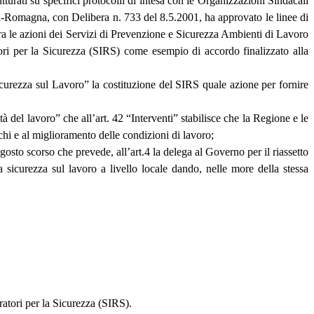
tturati su specifici protocolli di intesa con le Organizzazioni Sindacali
ia-Romagna, con Delibera n. 733 del 8.5.2001, ha approvato le linee di
tra le azioni dei Servizi di Prevenzione e Sicurezza Ambienti di Lavoro
ori per la Sicurezza (SIRS) come esempio di accordo finalizzato alla
icurezza sul Lavoro” la costituzione del SIRS quale azione per fornire
el lavoro” che all’art. 42 “Interventi” stabilisce che la Regione e le
chi e al miglioramento delle condizioni di lavoro;
osto scorso che prevede, all’art.4 la delega al Governo per il riassetto
 sicurezza sul lavoro a livello locale dando, nelle more della stessa
ratori per la Sicurezza (SIRS).