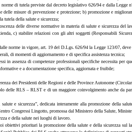
 norme di tutela previste dal decreto legislativo 626/94 e dalla Legge n
ione delle misure di prevenzione e protezione; b) promozione e migliora
a tutela della salute e sicurezza;
enza delle diverse normative in materia di salute e sicurezza del lavor
azienda, c) stabilire relazioni con gli altri soggetti (Responsabili Sic
alle norme in vigore, art. 19 del D.Lgs. 626/94 la Legge 123/07, deve
erali, di momenti di aggiornamento e di specifica assistenza tecnica;
 in assenza di competenze professionali specifiche necessita per questo
informative e a documentazione specifica, aggiornata e fruibile;
ferenza dei Presidenti delle Regioni e delle Province Autonome (Circol
ruolo delle RLS – RLST e di un maggiore coinvolgimento anche da parte 
alute e sicurezza”, dedicata interamente alla promozione della salute 
l Centro Congressi Lingotto, promossa dal Ministero della Salute, Ministe
zza e della salute nei luoghi di lavoro.
 obiettivi prioritari la promozione della salute e della sicurezza sul l