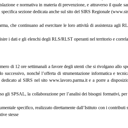
egislazione e normativa in materia di prevenzione, e attraverso il quale 
a specifica sezione dedicata anche sul sito del SIRS Regionale (www.sirs
, che continuano ad esercitare le loro attività di assistenza agli RLS 
isire i dati e gli elenchi degli RLS/RLST operanti nel territorio e correl
mero di 12 ore settimanali a favore degli utenti che si rivolgano allo spo
olo successivo, nonché l’offerta di strumentazione informatica e tecnic
 dedicato al SIRS nel sito www.lavoro.parma.it e a porre a disposizion
 gli SPSAL, la collaborazione per l’analisi dei bisogni formativi, per la
mentale specifico, realizzato direttamente dall’Istituto con i contributi 
tive stesse