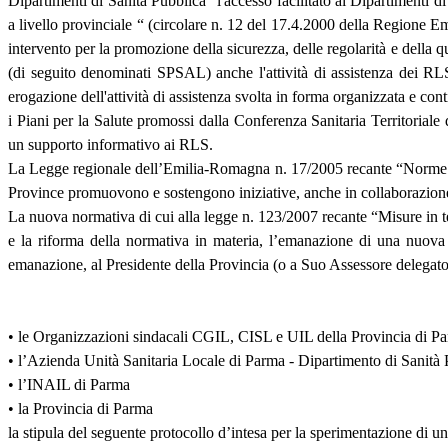
Dipartimenti di Sanità Pubblica “l'accesso facilitato ai Dipartimenti di
a livello provinciale “ (circolare n. 12 del 17.4.2000 della Regione 
intervento per la promozione della sicurezza, delle regolarità e della
(di seguito denominati SPSAL) anche l'attività di assistenza dei RL
erogazione dell'attività di assistenza svolta in forma organizzata e cont
i Piani per la Salute promossi dalla Conferenza Sanitaria Territorial
un supporto informativo ai RLS.
La Legge regionale dell’Emilia-Romagna n. 17/2005 recante “Norme per 
Province promuovono e sostengono iniziative, anche in collaborazione co
La nuova normativa di cui alla legge n. 123/2007 recante “Misure in tem
e la riforma della normativa in materia, l’emanazione di una nuova d
emanazione, al Presidente della Provincia (o a Suo Assessore delegato) 
• le Organizzazioni sindacali CGIL, CISL e UIL della Provincia di P
• l’Azienda Unità Sanitaria Locale di Parma - Dipartimento di Sanità 
• l’INAIL di Parma
• la Provincia di Parma
la stipula del seguente protocollo d’intesa per la sperimentazione di 