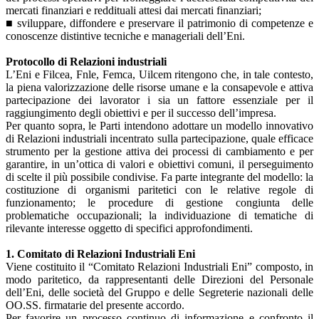
mercati finanziari e reddituali attesi dai mercati finanziari;
■ sviluppare, diffondere e preservare il patrimonio di competenze e
conoscenze distintive tecniche e manageriali dell’Eni.
Protocollo di Relazioni industriali
L’Eni e Filcea, Fnle, Femca, Uilcem ritengono che, in tale contesto,
la piena valorizzazione delle risorse umane e la consapevole e attiva
partecipazione dei lavorator i sia un fattore essenziale per il
raggiungimento degli obiettivi e per il successo dell’impresa.
Per quanto sopra, le Parti intendono adottare un modello innovativo
di Relazioni industriali incentrato sulla partecipazione, quale efficace
strumento per la gestione attiva dei processi di cambiamento e per
garantire, in un’ottica di valori e obiettivi comuni, il perseguimento
di scelte il più possibile condivise. Fa parte integrante del modello: la
costituzione di organismi paritetici con le relative regole di
funzionamento; le procedure di gestione congiunta delle
problematiche occupazionali; la individuazione di tematiche di
rilevante interesse oggetto di specifici approfondimenti.
1. Comitato di Relazioni Industriali Eni
Viene costituito il “Comitato Relazioni Industriali Eni” composto, in
modo paritetico, da rappresentanti delle Direzioni del Personale
dell’Eni, delle società del Gruppo e delle Segreterie nazionali delle
OO.SS. firmatarie del presente accordo.
Per favorire un processo continuo di informazione e confronto il