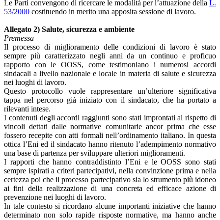
Le Parti convengono di ricercare le modalità per l’attuazione della
L.
53/2000
costituendo in merito una apposita sessione di lavoro.
Allegato 2) Salute, sicurezza e ambiente
Premessa
Il processo di miglioramento delle condizioni di lavoro è stato
sempre più caratterizzato negli anni da un continuo e proficuo
rapporto con le OOSS, come testimoniano i numerosi accordi
sindacali a livello nazionale e locale in materia di salute e sicurezza
nei luoghi di lavoro.
Questo protocollo vuole rappresentare un’ulteriore significativa
tappa nel percorso già iniziato con il sindacato, che ha portato a
rilevanti intese.
I contenuti degli accordi raggiunti sono stati improntati al rispetto di
vincoli dettati dalle normative comunitarie ancor prima che esse
fossero recepite con atti formali nell’ordinamento italiano. In questa
ottica l’Eni ed il sindacato hanno ritenuto l’adempimento normativo
una base di partenza per sviluppare ulteriori miglioramenti.
I rapporti che hanno contraddistinto l’Eni e le OOSS sono stati
sempre ispirati a criteri partecipativi, nella convinzione prima e nella
certezza poi che il processo partecipativo sia lo strumento più idoneo
ai fini della realizzazione di una concreta ed efficace azione di
prevenzione nei luoghi di lavoro.
In tale contesto si ricordano alcune importanti iniziative che hanno
determinato non solo rapide risposte normative, ma hanno anche