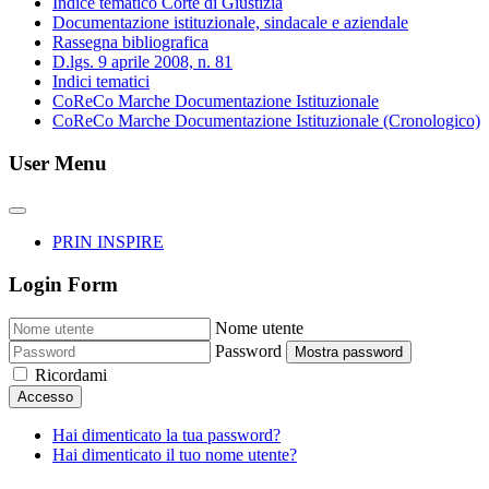
Indice tematico Corte di Giustizia
Documentazione istituzionale, sindacale e aziendale
Rassegna bibliografica
D.lgs. 9 aprile 2008, n. 81
Indici tematici
CoReCo Marche Documentazione Istituzionale
CoReCo Marche Documentazione Istituzionale (Cronologico)
User Menu
PRIN INSPIRE
Login Form
Nome utente
Password
Mostra password
Ricordami
Accesso
Hai dimenticato la tua password?
Hai dimenticato il tuo nome utente?