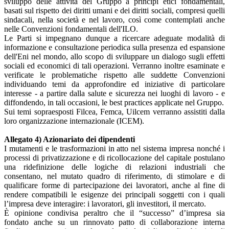
sviluppo delle attività del Gruppo a principi etici fondamentali,
basati sul rispetto dei diritti umani e dei diritti sociali, compresi quelli
sindacali, nella società e nel lavoro, così come contemplati anche
nelle Convenzioni fondamentali dell'ILO.
Le Parti si impegnano dunque a ricercare adeguate modalità di
informazione e consultazione periodica sulla presenza ed espansione
dell'Eni nel mondo, allo scopo di sviluppare un dialogo sugli effetti
sociali ed economici di tali operazioni. Verranno inoltre esaminate e
verificate le problematiche rispetto alle suddette Convenzioni
individuando temi da approfondire ed iniziative di particolare
interesse - a partire dalla salute e sicurezza nei luoghi di lavoro - e
diffondendo, in tali occasioni, le best practices applicate nel Gruppo.
Sui temi sopraesposti Filcea, Femca, Uilcem verranno assistiti dalla
loro organizzazione internazionale (ICEM).
Allegato 4) Azionariato dei dipendenti
I mutamenti e le trasformazioni in atto nel sistema impresa nonché i
processi di privatizzazione e di ricollocazione del capitale postulano
una ridefinizione delle logiche di relazioni industriali che
consentano, nel mutato quadro di riferimento, di stimolare e di
qualificare forme di partecipazione dei lavoratori, anche al fine di
rendere compatibili le esigenze dei principali soggetti con i quali
l’impresa deve interagire: i lavoratori, gli investitori, il mercato.
È opinione condivisa peraltro che il “successo” d’impresa sia
fondato anche su un rinnovato patto di collaborazione interna