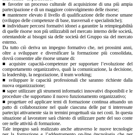
■ favorire un processo culturale di acquisizione di una più ampia
partecipazione e di un maggiore coinvolgimento delle risorse;
■ mantenere elevato il livello di qualificazione delle risorse umane
(sviluppo delle competenze di base, trasversali e specialistiche);
■ individuare percorsi formativi idonei a garantire la reimpiegabilità
di quelle risorse non più utilizzabili nel mercato interno delle società,
orientandole ai bisogni sia delle società del Gruppo sia del mercato
esterno.
Da tutto ciò deriva un impegno formativo che, nei prossimi anni,
oltre a sviluppare e diversificare la formazione più consolidata,
dovrà consentire alle risorse umane di:
■ acquisire capacità-competenze per supportare l’evoluzione del
comportamento organizzativo, quali la comunicazione, la decisione,
la leadership, la negoziazione, il team working;
■ sviluppare le capacità professionali che saranno richieste dalla
nuova organizzazione;
■ saper utilizzare gli strumenti informatici innovativi disponibili e le
procedure che supportano il nuovo funzionamento organizzativo;
■ progettare ed applicare temi di formazione continua attuando un
patto di collaborazione nel quale ciascuna delle par ti interessate
partecipi attivamente sia in termini progettuali sia nei costi. In questa
situazione al lavoratore sarà chiesto di utilizzare parte del suo conte
ore nelle attività di formazione.
Tale impegno sarà realizzato anche attraverso le nuove tecnologie
per la formazione e l’addestramento on-line (tecnologia che per