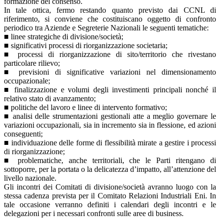
formazione del consenso.
In tale ottica, fermo restando quanto previsto dai CCNL di
riferimento, si conviene che costituiscano oggetto di confronto
periodico tra Aziende e Segreterie Nazionali le seguenti tematiche:
■ linee strategiche di divisione/società;
■ significativi processi di riorganizzazione societaria;
■ processi di riorganizzazione di sito/territorio che rivestano
particolare rilievo;
■ previsioni di significative variazioni nel dimensionamento
occupazionale;
■ finalizzazione e volumi degli investimenti principali nonché il
relativo stato di avanzamento;
■ politiche del lavoro e linee di intervento formativo;
■ analisi delle strumentazioni gestionali atte a meglio governare le
variazioni occupazionali, sia in incremento sia in flessione, ed azioni
conseguenti;
■ individuazione delle forme di flessibilità mirate a gestire i processi
di riorganizzazione;
■ problematiche, anche territoriali, che le Parti ritengano di
sottoporre, per la portata o la delicatezza d’impatto, all’attenzione del
livello nazionale.
Gli incontri dei Comitati di divisione/società avranno luogo con la
stessa cadenza prevista per il Comitato Relazioni Industriali Eni. In
tale occasione verranno definiti i calendari degli incontri e le
delegazioni per i necessari confronti sulle aree di business.