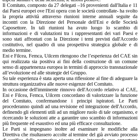
Il Comitato, composto da 27 delegati –16 provenienti dall'Italia e 11
dai Paesi europei ove l'Eni opera con le società controllate- ha svolto
la propria attività attraverso riunioni interne annuali seguite da
incontri con la Direzione del Personale dell'Eni e delle Società
Caposettore. In tali riunioni ha avuto luogo lo scambio di
informazioni e di valutazioni tra i rappresentanti dei vari Paesi e
sono stati affrontati con la Direzione i temi previsti dall'Accordo
costitutivo, nel quadro di una prospettiva strategica globale e di
medio termine.
Eni e Filcea, Femca, Uilcem ritengono che l’esperienza del CAE sin
qui realizzata sia positiva ai fini della costruzione di un comune
senso di appartenenza europea in termini di approccio transnazionale
all’evoluzione ed alle strategie del Gruppo.
Su tale esperienza è stata aperta una riflessione al fine di adeguare la
struttura organizzativa alle nuove esigenze del Comitato.
In occasione dell'imminente rinnovo dell'Accordo relativo al CAE,
Eni e Filcea, Femca, Uilcem concordano di valorizzare la funzione
del Comitato, confermandone i principi ispiratori. Le Parti
procederanno quindi ad una revisione ed integrazione dell'Accordo,
definendo gli elementi utili ad un migliore ruolo di tale organismo, e
ricercando le soluzioni atte a garantire uno scambio di informazioni
più frequente ed esaustivo ed una più efficace consultazione.
Le Parti si impegnano inoltre ad esaminare le modifiche alla
Direttiva che risultassero accolte al termine del già avviato processo