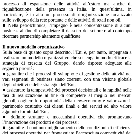
processo di espansione delle attività all’estero ma anche di
riqualificazione della presenza in Italia. In quest’ultima, in
particolare, è in atto un processo di riorganizzazione focalizzato
sullo sviluppo della rete portante e delle attività di retail non oil.
■ Nella petrolchimica, l’impegno è nella concentrazione di alcuni
business al fine di completare il riassetto del settore e al contempo
ricercare partnership altamente qualificate.
Il nuovo modello organizzativo
Sulla base di quanto sopra descritto, l’Eni è, per tanto, impegnata a
realizzare un modello organizzativo che sostenga in modo efficace la
strategia di crescita del Gruppo, dando risposte adeguate alle
seguenti priorità:
■ garantire che i processi di sviluppo e di gestione delle attività nei
vari segmenti di business siano coerenti con una visione globale
degli obiettivi e delle strategie dell’Eni;
■ assicurare la tempestività dei processi decisionali e la rapidità nelle
fasi di realizzazione al fine di competere al meglio nei mercati
globali, cogliere le opportunità della new-economy e valorizzare il
patrimonio costituito dai clienti finali e dai servizi ad alto valore
aggiunto forniti dall’Eni;
■ definire strutture e meccanismi operativi che promuovano
l’innovazione dei prodotti e dei processi;
■ garantire il continuo miglioramento delle condizioni di efficienza
dei processi operativi per fronteggiare l’accresciuta competitività dei