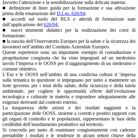
favorito l’attenzione e la sensibilizzazione sulla delicata materia:
■ definizione di linee guida per la formazione e sua attivazione
prima della emanazione del
D.Lgs. 626/94
;
■ accordi sul ruolo del RLS e attività di formazione nate
dall’applicazione del
626/94
;
■ nuovi strumenti didattici per la realizzazione dei corsi di
formazione;
■ la nascita dell’Osservatorio Europeo per la salute e la sicurezza dei
lavoratori nell’ambito del Comitato Aziendale Europeo.
Queste esperienze sono un importante esempio di consultazione e
progettazione congiunta che ha visto impegnati ad un medesimo
tavolo l’impresa e le OOSS per il raggiungimento di un medesimo e
comune obiettivo.
L’Eni e le OOSS nell’ambito di una condivisa cultura d ’impresa
sulla tematica in questione si impegnano per tanto a mantenere un
forte governo per i temi della salute, della sicurezza e della tutela
ambientale, per cogliere le opportunità offerte dall’evoluzione
tecnologica e culturale in materia e rispondere adeguatamente alle
esigenze derivanti dal contesto esterno.
La trasparenza delle azioni e dei risultati raggiunti e la
partecipazione delle OOSS, insieme a corretti e positivi rapporti con
gli organi di controllo e le popolazioni, rappresentano le basi della
credibilità dell’insediamento produttivo sul territorio.
Si concorda per tanto di esaminare congiuntamente con cadenze
prestabilite i risultati e le tendenze in alcuni settori chiave della