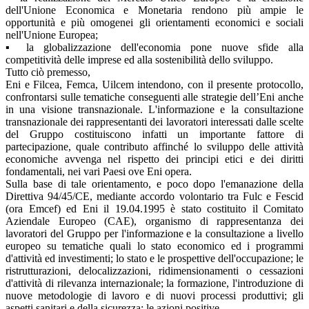
dell'Unione Economica e Monetaria rendono più ampie le
opportunità e più omogenei gli orientamenti economici e sociali
nell'Unione Europea;
▪
la globalizzazione dell'economia pone nuove sfide alla
competitività delle imprese ed alla sostenibilità dello sviluppo.
Tutto ciò premesso,
Eni e Filcea, Femca, Uilcem intendono, con il presente protocollo,
confrontarsi sulle tematiche conseguenti alle strategie dell’Eni anche
in una visione transnazionale. L'informazione e la consultazione
transnazionale dei rappresentanti dei lavoratori interessati dalle scelte
del Gruppo costituiscono infatti un importante fattore di
partecipazione, quale contributo affinché lo sviluppo delle attività
economiche avvenga nel rispetto dei principi etici e dei diritti
fondamentali, nei vari Paesi ove Eni opera.
Sulla base di tale orientamento, e poco dopo l'emanazione della
Direttiva 94/45/CE, mediante accordo volontario tra Fulc e Fescid
(ora Emcef) ed Eni il 19.04.1995 è stato costituito il Comitato
Aziendale Europeo (CAE), organismo di rappresentanza dei
lavoratori del Gruppo per l'informazione e la consultazione a livello
europeo su tematiche quali lo stato economico ed i programmi
d'attività ed investimenti; lo stato e le prospettive dell'occupazione; le
ristrutturazioni, delocalizzazioni, ridimensionamenti o cessazioni
d'attività di rilevanza internazionale; la formazione, l'introduzione di
nuove metodologie di lavoro e di nuovi processi produttivi; gli
aspetti sanitari e della sicurezza; le azioni positive.