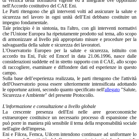
di verifica della normativa vigente ed a integrarle ove opportuno
nell'Accordo costitutivo del CAE Eni.
Le Parti ritengono che gli interventi volti ad assicurare la salute e
sicurezza nel lavoro in ogni unità dell’Eni debbano costituire un
impegno fondamentale.
Tale principio è in sintonia, tra l'altro, con gli interventi normativi
che l'Unione Europea ha ripetutamente prodotto sul tema, allo scopo
di armonizzare al livello più appropriato misure e procedure per la
salvaguardia della salute e sicurezza dei lavoratori.
L'Osservatorio Europeo per la salute e sicurezza, istituito con
accordo tra Eni, Fulc ed Emcef in data 21.06.1996, nasce dalle
considerazioni suddette ed in stretto rapporto con il CAE, allo scopo
di raccogliere, esaminare e diffondere dati ed esperienze in questo
campo.
Sulla base dell’esperienza realizzata, le parti ritengono che l'attività
dell'Osservatorio possa essere ulteriormente intensificata adottando
le opportune azioni, secondo quanto specificato nell'
allegato
"Salute,
Sicurezza e Ambiente" del presente Protocollo.
L'informazione e consultazione a livello globale
La crescente presenza dell'Eni nelle aree geoeconomiche
extraeuropee costituisce un necessario processo di espansione che
può porre in maniera più sensibile il tema della responsabilità sociale
nell'agire dell'impresa.
Eni e Filcea, Femca, Uilcem intendono continuare ad uniformare lo