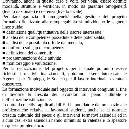
Dovranno, anche in questo caso e volta per volta, essere definite
modalità, strutture e verifiche, in modo da garantire omogeneità
(livello nazionale) e coerenza (livello locale).
Per dare garanzia di omogeneità nella gestione del progetto
formativo finalizzato alla reimpiegabilità si individuano le seguenti
linee guida:
■ definizione quali/quantitativa delle risorse interessate;
■ analisi delle competenze possedute e delle potenzialità;
■ analisi delle possibilità offerte dal mercato;
■ confronto sul gap di competenze;
■ definizione dei contenuti;
■ programmazione delle attività;
■ monitoraggio e valutazione.
Per la realizzazione del progetto, per il quale potranno essere
richiesti i relativi finanziamenti, potranno essere interessate le
Agenzie per l’impiego, le Società per il lavoro interinale, eventuali
outsourcer.
La formazione individuale sarà oggetto di interventi congiunti al fine
di favorire la crescita dei lavoratori sul piano culturale e
dell’istruzione istituzionale.
I contratti collettivi applicati dall’Eni hanno dato e danno spazio alle
problematiche relative ai lavoratori studenti, anche se la normale
crescita culturale del paese e gli interventi formativi aziendali ed in
alcuni casi extra-aziendali hanno diminuito la valenza e lo spessore
di questa problematica.