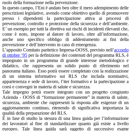
ruolo della formazione nella prevenzione.
In questo campo, l’Eni è andato ben oltre il mero adempimento delle
prescrizioni legislative, avendo come obiettivo quello di promuovere
presso i dipendenti la partecipazione attiva ai processi di
prevenzione, controllo e protezione della sicurezza e dell’ambiente.
E’ un esempio per tutti la direttiva sui rischi di incidenti rilevanti che,
come è noto, impone al datore di lavoro, oltre all’informazione,
anche uno specifico obbligo di addestramento ai fini della
prevenzione e dell’intervento in caso di emergenza.
L’apposito Comitato paritetico Impresa-OOSS, previsto nell’
accordo
di ottobre ‘95
per la definizione dei contenuti del programma RLS, è
impegnato in un programma di grande interesse metodologico e
didattico, che rappresenta un solido punto di riferimento nel
panorama italiano. Esso potrà essere completato con la realizzazione
di un sistema informativo sui RLS che includa nominativi,
appartenenza e sede di lavoro, l’iter formativo e la partecipazione a
corsi e convegni in materia di salute e sicurezza.
Tale impegno potrà essere integrato con un progetto congiunto
Azienda - OOSS di “formazione permanente” in materia di salute,
sicurezza, ambiente che rappresenti la risposta alle esigenze di un
aggiornamento continuo, ritenendo di significativa importanza la
qualità della preparazione del RLS.
È in fase di studio la stesura di una linea guida per l’informazione
dei lavoratori al fine di standardizzare quanto già esiste a livello
europeo. Tale linea guida sarà oggetto di successivo esame