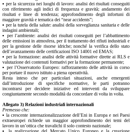
▪
per la sicurezza nei luoghi di lavoro: analisi dei risultati conseguiti
con riferimento agli indici di frequenza e gravità; andamento dei
risultati e linee di tendenza; approfondimento degli infortuni di
maggiore gravità e tematica dei “near accidents”;
▪
per la tutela della salute: analisi della sorveglianza sanitaria e delle
indagini ambientali;
▪
per l’ambiente: analisi dei risultati conseguiti per l’abbattimento
delle emissioni in atmosfera, per il trattamento dei rifiuti industriali e
per la gestione delle risorse idriche; nonché la verifica dello stato
dell’avanzamento delle certificazioni ISO 14001 ed EMAS;
▪
per la formazione: analisi delle attività formative dirette ai RLS e
valutazione dei contenuti formativi per la formazione permanente;
▪
per l’Osservatorio Europeo: rafforzamento delle attività in corso
per portare il nuovo istituto a piena operatività.
Resta inteso che per particolari situazioni, anche emergenti
dall’introduzione di specifiche normative, le parti potranno
incontrarsi per decidere iniziative ed interventi da sviluppare
congiuntamente secondo modalità da concordare di volta in volta.
Allegato 3) Relazioni industriali internazionali
Premesso che:
▪
la crescente internazionalizzazione dell’Eni in Europa e nei Paesi
extraeuropei richiede un maggior approfondimento dei temi del
lavoro in un’ottica che travalichi il solo contesto nazionale;
▪
la realizzazione del Mercato Unico Europeo e la creazione