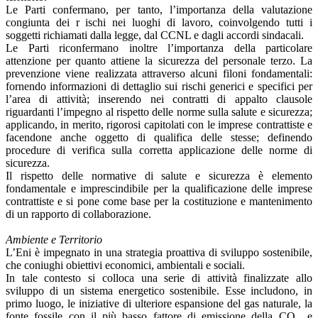
Le Parti confermano, per tanto, l’importanza della valutazione
congiunta dei r ischi nei luoghi di lavoro, coinvolgendo tutti i
soggetti richiamati dalla legge, dal CCNL e dagli accordi sindacali.
Le Parti riconfermano inoltre l’importanza della particolare
attenzione per quanto attiene la sicurezza del personale terzo. La
prevenzione viene realizzata attraverso alcuni filoni fondamentali:
fornendo informazioni di dettaglio sui rischi generici e specifici per
l’area di attività; inserendo nei contratti di appalto clausole
riguardanti l’impegno al rispetto delle norme sulla salute e sicurezza;
applicando, in merito, rigorosi capitolati con le imprese contrattiste e
facendone anche oggetto di qualifica delle stesse; definendo
procedure di verifica sulla corretta applicazione delle norme di
sicurezza.
Il rispetto delle normative di salute e sicurezza è elemento
fondamentale e imprescindibile per la qualificazione delle imprese
contrattiste e si pone come base per la costituzione e mantenimento
di un rapporto di collaborazione.
Ambiente e Territorio
L’Eni è impegnato in una strategia proattiva di sviluppo sostenibile,
che coniughi obiettivi economici, ambientali e sociali.
In tale contesto si colloca una serie di attività finalizzate allo
sviluppo di un sistema energetico sostenibile. Esse includono, in
primo luogo, le iniziative di ulteriore espansione del gas naturale, la
fonte fossile con il più basso fattore di emissione della CO
, e