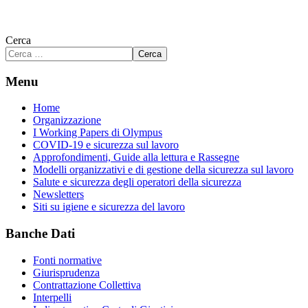
Cerca
Cerca
Menu
Home
Organizzazione
I Working Papers di Olympus
COVID-19 e sicurezza sul lavoro
Approfondimenti, Guide alla lettura e Rassegne
Modelli organizzativi e di gestione della sicurezza sul lavoro
Salute e sicurezza degli operatori della sicurezza
Newsletters
Siti su igiene e sicurezza del lavoro
Banche Dati
Fonti normative
Giurisprudenza
Contrattazione Collettiva
Interpelli