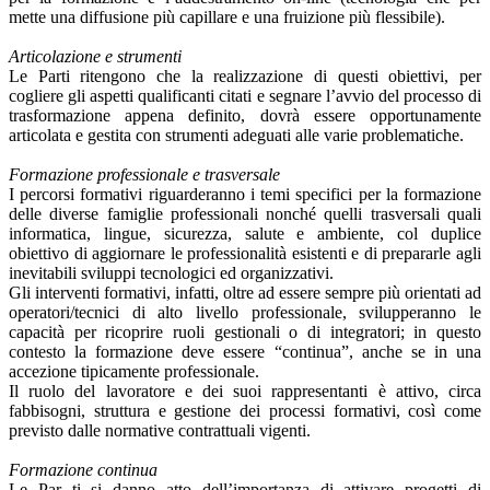
mette una diffusione più capillare e una fruizione più flessibile).
Articolazione e strumenti
Le Parti ritengono che la realizzazione di questi obiettivi, per
cogliere gli aspetti qualificanti citati e segnare l’avvio del processo di
trasformazione appena definito, dovrà essere opportunamente
articolata e gestita con strumenti adeguati alle varie problematiche.
Formazione professionale e trasversale
I percorsi formativi riguarderanno i temi specifici per la formazione
delle diverse famiglie professionali nonché quelli trasversali quali
informatica, lingue, sicurezza, salute e ambiente, col duplice
obiettivo di aggiornare le professionalità esistenti e di prepararle agli
inevitabili sviluppi tecnologici ed organizzativi.
Gli interventi formativi, infatti, oltre ad essere sempre più orientati ad
operatori/tecnici di alto livello professionale, svilupperanno le
capacità per ricoprire ruoli gestionali o di integratori; in questo
contesto la formazione deve essere “continua”, anche se in una
accezione tipicamente professionale.
Il ruolo del lavoratore e dei suoi rappresentanti è attivo, circa
fabbisogni, struttura e gestione dei processi formativi, così come
previsto dalle normative contrattuali vigenti.
Formazione continua
Le Par ti si danno atto dell’importanza di attivare progetti di