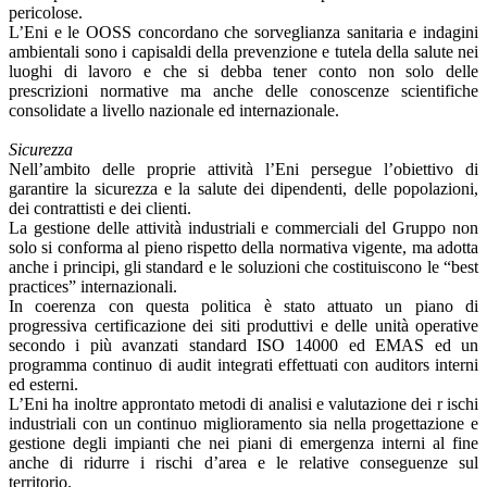
pericolose.
L’Eni e le OOSS concordano che sorveglianza sanitaria e indagini
ambientali sono i capisaldi della prevenzione e tutela della salute nei
luoghi di lavoro e che si debba tener conto non solo delle
prescrizioni normative ma anche delle conoscenze scientifiche
consolidate a livello nazionale ed internazionale.
Sicurezza
Nell’ambito delle proprie attività l’Eni persegue l’obiettivo di
garantire la sicurezza e la salute dei dipendenti, delle popolazioni,
dei contrattisti e dei clienti.
La gestione delle attività industriali e commerciali del Gruppo non
solo si conforma al pieno rispetto della normativa vigente, ma adotta
anche i principi, gli standard e le soluzioni che costituiscono le “best
practices” internazionali.
In coerenza con questa politica è stato attuato un piano di
progressiva certificazione dei siti produttivi e delle unità operative
secondo i più avanzati standard ISO 14000 ed EMAS ed un
programma continuo di audit integrati effettuati con auditors interni
ed esterni.
L’Eni ha inoltre approntato metodi di analisi e valutazione dei r ischi
industriali con un continuo miglioramento sia nella progettazione e
gestione degli impianti che nei piani di emergenza interni al fine
anche di ridurre i rischi d’area e le relative conseguenze sul
territorio.