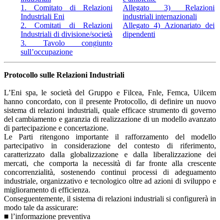
1. Comitato di Relazioni
Allegato 3) Relazioni
Industriali Eni
industriali internazionali
2. Comitati di Relazioni
Allegato 4) Azionariato dei
Industriali di divisione/società
dipendenti
3. Tavolo congiunto
sull’occupazione
Protocollo sulle Relazioni Industriali
L’Eni spa, le società del Gruppo e Filcea, Fnle, Femca, Uilcem
hanno concordato, con il presente Protocollo, di definire un nuovo
sistema di relazioni industriali, quale efficace strumento di governo
del cambiamento e garanzia di realizzazione di un modello avanzato
di partecipazione e concertazione.
Le Parti ritengono importante il rafforzamento del modello
partecipativo in considerazione del contesto di riferimento,
caratterizzato dalla globalizzazione e dalla liberalizzazione dei
mercati, che comporta la necessità di far fronte alla crescente
concorrenzialità, sostenendo continui processi di adeguamento
industriale, organizzativo e tecnologico oltre ad azioni di sviluppo e
miglioramento di efficienza.
Conseguentemente, il sistema di relazioni industriali si configurerà in
modo tale da assicurare:
■ l’informazione preventiva