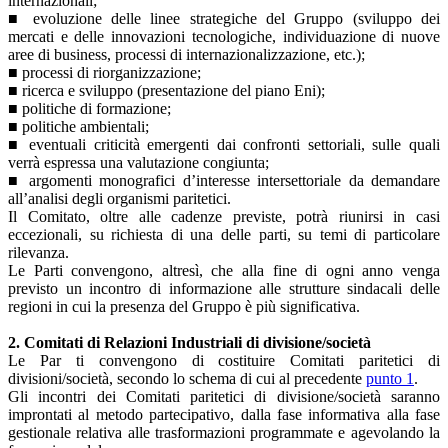
internazionali;
■ evoluzione delle linee strategiche del Gruppo (sviluppo dei
mercati e delle innovazioni tecnologiche, individuazione di nuove
aree di business, processi di internazionalizzazione, etc.);
■ processi di riorganizzazione;
■ ricerca e sviluppo (presentazione del piano Eni);
■ politiche di formazione;
■ politiche ambientali;
■ eventuali criticità emergenti dai confronti settoriali, sulle quali
verrà espressa una valutazione congiunta;
■ argomenti monografici d’interesse intersettoriale da demandare
all’analisi degli organismi paritetici.
Il Comitato, oltre alle cadenze previste, potrà riunirsi in casi
eccezionali, su richiesta di una delle parti, su temi di particolare
rilevanza.
Le Parti convengono, altresì, che alla fine di ogni anno venga
previsto un incontro di informazione alle strutture sindacali delle
regioni in cui la presenza del Gruppo è più significativa.
2. Comitati di Relazioni Industriali di divisione/società
Le Par ti convengono di costituire Comitati paritetici di
divisioni/società, secondo lo schema di cui al precedente
punto 1
.
Gli incontri dei Comitati paritetici di divisione/società saranno
improntati al metodo partecipativo, dalla fase informativa alla fase
gestionale relativa alle trasformazioni programmate e agevolando la