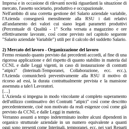
Impresa e in occasione di rilevanti novità riguardanti la situazione di
mercato, l'assetto societario, produttivo e occupazionale.
Nell'ambito di una corretta gestione del Salario aziendale variabile,
l'Azienda consegnerà mensilmente alla RSU i dati relativi
all'andamento dei valori cui siano legati parametri produttivi
(Percentuale di Qualità - 1° Scelta versata a magazzino e ore
effettivamente lavorate, così come previsto nel capitolo seguente
"Salario aziendale Variabile") utili per il calcolo del suddetto Salario.
2) Mercato del lavoro - Organizzazione del lavoro
Fermo restando quanto previsto dai precedenti accordi, al fine di una
rigorosa applicazione e del rispetto di quanto stabilito in materia dal
CCNL e dalle Leggi vigenti, in caso di instaurazione di contratti
"atipici" (Interinali-Temporanei, Collaborazione, ecc. ecc.),
l'Azienda comunicherà preventivamente alla RSU il motivo di
ricorso ad essi, la durata contrattualmente prevista e la mansione
assennata a tale/i Lavoratori.
[…]
L'Azienda si impegna in modo vincolante al completo superamento
dell'utilizzo continuativo dei Contratti "atipici" così come descritto
precedentemente, cioè non motivato da reali esigenze così come già
previsto da CCNL e dalle Leggi in materia.
Verranno assunti a tempo indeterminato inoltre alcuni dipendenti in
organico strutturale aziendale in un numero equivalente a quanti
oggi sono presenti come Interinali, temporanei, ecc. nei vari Reparti