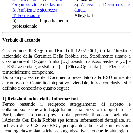
Organizzazione del lavoro
8) Allegati - Decorrenza e
3) Ambiente e sicurezza
durata
4) Formazione
Allegato 1
5) Inquadramento
professionale
Verbale di accordo
Casalgrande di Reggio nell'Emilia il 12.02.2001, tra la Direzione
Aziendale della Ceramica Della Robbia spa, Stabilimento situato a
Casalgrande di Reggio Emilia […], assistiti da Assopiastrelle […] e
la RSU aziendale, assistiti da […] Filcea-Cgil e da […] Flerica-Cisl
territorialmente competente.
Dopo ampio esame del Documento presentato dalla RSU in merito
al rinnovo del Contratto Integrativo aziendale, in via conclusiva si è
definito e concordato quanto segue:
1) Relazioni industriali - Informazioni
Fermo restando il reciproco atteggiamento di rispetto e
collaborazione che a tutt'oggi hanno caratterizzato i rapporti fra le
Parti, oltre a quanto previsto dai precedenti accordi aziendali
l'Azienda Cer. Della Robbia spa fornirà informazioni dettagliate, su
richiesta delle O.S. e/o RSU, per quanto attiene alle innovazioni
tecnologiche-impiantistiche ed organizzative, nonché le strategie di