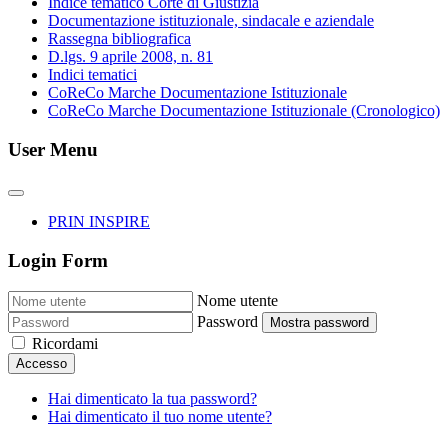
Indice tematico Corte di Giustizia
Documentazione istituzionale, sindacale e aziendale
Rassegna bibliografica
D.lgs. 9 aprile 2008, n. 81
Indici tematici
CoReCo Marche Documentazione Istituzionale
CoReCo Marche Documentazione Istituzionale (Cronologico)
User Menu
PRIN INSPIRE
Login Form
Nome utente
Password
Mostra password
Ricordami
Accesso
Hai dimenticato la tua password?
Hai dimenticato il tuo nome utente?