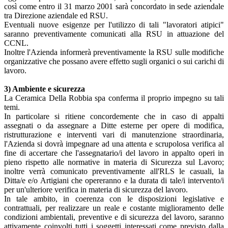
così come entro il 31 marzo 2001 sarà concordato in sede aziendale
tra Direzione aziendale ed RSU.
Eventuali nuove esigenze per l'utilizzo di tali "lavoratori atipici"
saranno preventivamente comunicati alla RSU in attuazione del
CCNL.
Inoltre l'Azienda informerà preventivamente la RSU sulle modifiche
organizzative che possano avere effetto sugli organici o sui carichi di
lavoro.
3) Ambiente e sicurezza
La Ceramica Della Robbia spa conferma il proprio impegno su tali
temi.
In particolare si ritiene concordemente che in caso di appalti
assegnati o da assegnare a Ditte esterne per opere di modifica,
ristrutturazione e interventi vari di manutenzione straordinaria,
l'Azienda si dovrà impegnare ad una attenta e scrupolosa verifica al
fine di accertare che l'assegnatario/i del lavoro in appalto operi in
pieno rispetto alle normative in materia di Sicurezza sul Lavoro;
inoltre verrà comunicato preventivamente all'RLS le casuali, la
Ditta/e e/o Artigiani che opereranno e la durata di tale/i intervento/i
per un'ulteriore verifica in materia di sicurezza del lavoro.
In tale ambito, in coerenza con le disposizioni legislative e
contrattuali, per realizzare un reale e costante miglioramento delle
condizioni ambientali, preventive e di sicurezza del lavoro, saranno
attivamente coinvolti tutti i soggetti interessati come previsto dalla