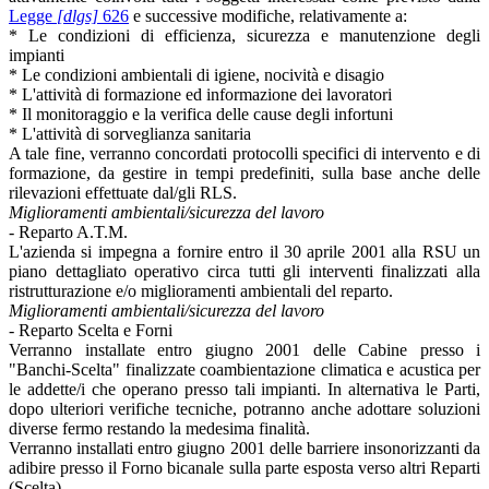
Legge
[dlgs]
626
e successive modifiche, relativamente a:
* Le condizioni di efficienza, sicurezza e manutenzione degli
impianti
* Le condizioni ambientali di igiene, nocività e disagio
* L'attività di formazione ed informazione dei lavoratori
* Il monitoraggio e la verifica delle cause degli infortuni
* L'attività di sorveglianza sanitaria
A tale fine, verranno concordati protocolli specifici di intervento e di
formazione, da gestire in tempi predefiniti, sulla base anche delle
rilevazioni effettuate dal/gli RLS.
Miglioramenti ambientali/sicurezza del lavoro
- Reparto A.T.M.
L'azienda si impegna a fornire entro il 30 aprile 2001 alla RSU un
piano dettagliato operativo circa tutti gli interventi finalizzati alla
ristrutturazione e/o miglioramenti ambientali del reparto.
Miglioramenti ambientali/sicurezza del lavoro
- Reparto Scelta e Forni
Verranno installate entro giugno 2001 delle Cabine presso i
"Banchi-Scelta" finalizzate coambientazione climatica e acustica per
le addette/i che operano presso tali impianti. In alternativa le Parti,
dopo ulteriori verifiche tecniche, potranno anche adottare soluzioni
diverse fermo restando la medesima finalità.
Verranno installati entro giugno 2001 delle barriere insonorizzanti da
adibire presso il Forno bicanale sulla parte esposta verso altri Reparti
(Scelta).