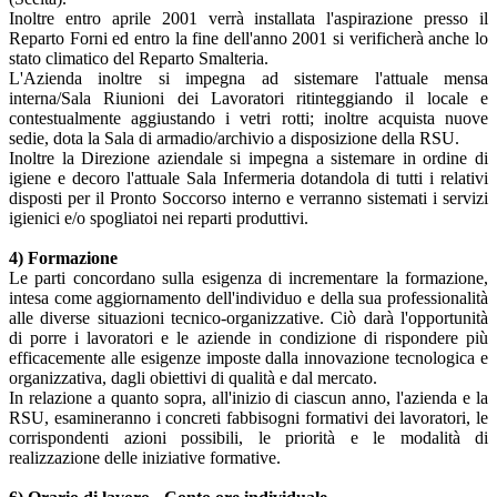
Inoltre entro aprile 2001 verrà installata l'aspirazione presso il
Reparto Forni ed entro la fine dell'anno 2001 si verificherà anche lo
stato climatico del Reparto Smalteria.
L'Azienda inoltre si impegna ad sistemare l'attuale mensa
interna/Sala Riunioni dei Lavoratori ritinteggiando il locale e
contestualmente aggiustando i vetri rotti; inoltre acquista nuove
sedie, dota la Sala di armadio/archivio a disposizione della RSU.
Inoltre la Direzione aziendale si impegna a sistemare in ordine di
igiene e decoro l'attuale Sala Infermeria dotandola di tutti i relativi
disposti per il Pronto Soccorso interno e verranno sistemati i servizi
igienici e/o spogliatoi nei reparti produttivi.
4) Formazione
Le parti concordano sulla esigenza di incrementare la formazione,
intesa come aggiornamento dell'individuo e della sua professionalità
alle diverse situazioni tecnico-organizzative. Ciò darà l'opportunità
di porre i lavoratori e le aziende in condizione di rispondere più
efficacemente alle esigenze imposte dalla innovazione tecnologica e
organizzativa, dagli obiettivi di qualità e dal mercato.
In relazione a quanto sopra, all'inizio di ciascun anno, l'azienda e la
RSU, esamineranno i concreti fabbisogni formativi dei lavoratori, le
corrispondenti azioni possibili, le priorità e le modalità di
realizzazione delle iniziative formative.