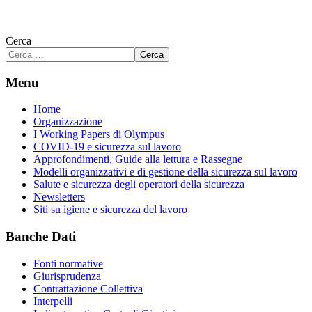
Cerca
Cerca
Menu
Home
Organizzazione
I Working Papers di Olympus
COVID-19 e sicurezza sul lavoro
Approfondimenti, Guide alla lettura e Rassegne
Modelli organizzativi e di gestione della sicurezza sul lavoro
Salute e sicurezza degli operatori della sicurezza
Newsletters
Siti su igiene e sicurezza del lavoro
Banche Dati
Fonti normative
Giurisprudenza
Contrattazione Collettiva
Interpelli