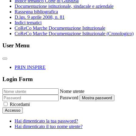
Indice tematico Corte di Giustizia
Documentazione istituzionale, sindacale e aziendale
Rassegna bibliografica
D.lgs. 9 aprile 2008, n. 81
Indici tematici
CoReCo Marche Documentazione Istituzionale
CoReCo Marche Documentazione Istituzionale (Cronologico)
User Menu
PRIN INSPIRE
Login Form
Nome utente
Password
Mostra password
Ricordami
Accesso
Hai dimenticato la tua password?
Hai dimenticato il tuo nome utente?