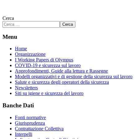
Cerca
Cerca
Menu
Home
Organizzazione
I Working Papers di Olympus
COVID-19 e sicurezza sul lavoro
Approfondimenti, Guide alla lettura e Rassegne
Modelli organizzativi e di gestione della sicurezza sul lavoro
Salute e sicurezza degli operatori della sicurezza
Newsletters
Siti su igiene e sicurezza del lavoro
Banche Dati
Fonti normative
Giurisprudenza
Contrattazione Collettiva
Interpelli