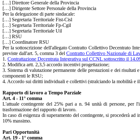
[…] Direttore Generale della Provincia
[…] Dirigente Settore Personale della Provincia
Per la delegazione di parte sindacale:
[…] Segretaria Territoriale Fist-Cisl
[…] Segretaria Territoriale Fp-Cgil
[…] Segretaria Territoriale Uil
[…] RSU
[…] Coordinatore RSU
Per la sottoscrizione dell'allegato Contratto Collettivo Decentrato Inte
previste dall'art. 5, comma 3 del
Contratto Collettivo Nazionale di La
1.
Contrattazione Decentrata Integrativa sul CCNL sottoscritto il 14.
2. Modifica artt. 2,3,5 accordo incentivi progettazione;
3. Sistema di valutazione permanente delle prestazioni e dei risultati
componenti le RSU;
4. Accordo sui diritti individuali e collettivi (stralciando la mobilità e il
Rapporto di lavoro a Tempo Parziale
Art. 4 - 11° comma
L'attuale contingente del 25% pari a n. 94 unità di persone, per l'i
trasformazione del rapporto di lavoro.
In caso di esigenza di superamento del contingente, si procederà ad ind
10% massimo.
Pari Opportunità
Art. 19 - 1° comma