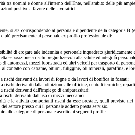
ità tra uomini e donne all'interno dell'Ente, nell'ambito delle più ampie
zioni positive a favore delle lavoratrici.
lmente, si sta corrispondendo al personale dipendente della categoria B (
ca e più precisamente al personale ex profilo professionale di:
bilità di erogare tale indennità a personale inquadrato giuridicamente ad
tta esposizione a rischi pregiudizievoli alla salute ed integrità persona
di automezzi, mezzi fuoristrada ed altri veicoli per trasporto di persone
al contatto con catrame, bitumi, fuliggine, oli minerali, paraffina, e l
rischi derivanti da lavori di fogne o da lavori di bonifica in fossati;
ischi derivanti dalla adibizione alle officine, centrali termiche, reparti t
 rischi derivanti dall'impiego di antiparassitari;
a rischi derivanti dall'uso di mezzi meccanici.
ità e le attività comportanti rischi da esse prestate, quali previste ne
e del settore presso cui il personale addetto presta servizio.
io alle categorie di personale ascritto ai seguenti profili: