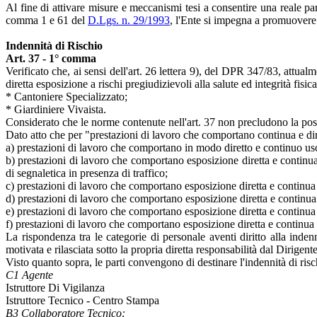
Al fine di attivare misure e meccanismi tesi a consentire una reale par
comma 1 e 61 del
D.Lgs. n. 29/1993
, l'Ente si impegna a promuovere a
Indennità di Rischio
Art. 37 - 1° comma
Verificato che, ai sensi dell'art. 26 lettera 9), del DPR 347/83, attua
diretta esposizione a rischi pregiudizievoli alla salute ed integrità fisi
* Cantoniere Specializzato;
* Giardiniere Vivaista.
Considerato che le norme contenute nell'art. 37 non precludono la possi
Dato atto che per "prestazioni di lavoro che comportano continua e dire
a) prestazioni di lavoro che comportano in modo diretto e continuo uso 
b) prestazioni di lavoro che comportano esposizione diretta e continua 
di segnaletica in presenza di traffico;
c) prestazioni di lavoro che comportano esposizione diretta e continua a 
d) prestazioni di lavoro che comportano esposizione diretta e continua a r
e) prestazioni di lavoro che comportano esposizione diretta e continua a
f) prestazioni di lavoro che comportano esposizione diretta e continua 
La rispondenza tra le categorie di personale aventi diritto alla indenn
motivata e rilasciata sotto la propria diretta responsabilità dal Dirigent
Visto quanto sopra, le parti convengono di destinare l'indennità di risch
C1 Agente
Istruttore Di Vigilanza
Istruttore Tecnico - Centro Stampa
B3 Collaboratore Tecnico: