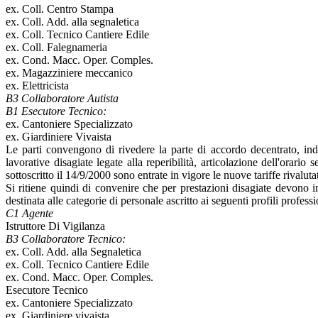
ex. Coll. Centro Stampa
ex. Coll. Add. alla segnaletica
ex. Coll. Tecnico Cantiere Edile
ex. Coll. Falegnameria
ex. Cond. Macc. Oper. Comples.
ex. Magazziniere meccanico
ex. Elettricista
B3 Collaboratore Autista
B1 Esecutore Tecnico:
ex. Cantoniere Specializzato
ex. Giardiniere Vivaista
Le parti convengono di rivedere la parte di accordo decentrato, indic
lavorative disagiate legate alla reperibilità, articolazione dell'orar
sottoscritto il 14/9/2000 sono entrate in vigore le nuove tariffe rivalutat
Si ritiene quindi di convenire che per prestazioni disagiate devono in
destinata alle categorie di personale ascritto ai seguenti profili professi
C1 Agente
Istruttore Di Vigilanza
B3 Collaboratore Tecnico:
ex. Coll. Add. alla Segnaletica
ex. Coll. Tecnico Cantiere Edile
ex. Cond. Macc. Oper. Comples.
Esecutore Tecnico
ex. Cantoniere Specializzato
ex. Giardiniere vivaista