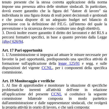
tenuto presente che la stessa corretta applicazione della norma
impone una presenza attiva delle strutture sindacali. In particolare,
dovrà essere garantito che la figura del "datore di lavoro" sia
individuata in una figura dotata di reali poteri decisionali e gestionali
e che possa disporre di un adeguato budget nel bilancio di
previsione con la definizione del P.E.G. (all'interno del quale la
prevenzione e la sicurezza devono costituire uno degli obiettivi).
3. Dovrà inoltre essere garantito il diritto dei lavoratori e del RLS a
percorsi formativi specifici, in base a quanto previsto dalla Legge
[dlgs]
626/94
.
Art. 17 Pari opportunità
1. L'Amministrazione si impegna ad attuare le misure necessarie per
favorire la pari opportunità, predisponendo una specifica attività di
formazione sull'applicazione della
legge 125/91
e segg. e sulle
disposizioni del vigente
CCNL
, per i componenti della specifica
commissione.
Art. 19 Monitoraggio e verifiche
1. Al fine di approfondire e monitorare la situazione di specifiche
problematiche inerenti all'attività dell'ente in relazione
all'applicazione del presente
CCNL
si costituisce la seguente
commissione bilaterale composta in modo paritetico
dall'amministrazione e dalle rappresentanze sindacali, che svolgerà
la propria attività in orario di lavoro, e che sarà composta: