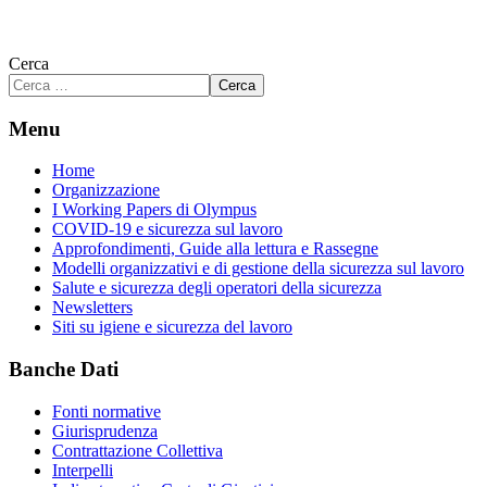
Cerca
Cerca
Menu
Home
Organizzazione
I Working Papers di Olympus
COVID-19 e sicurezza sul lavoro
Approfondimenti, Guide alla lettura e Rassegne
Modelli organizzativi e di gestione della sicurezza sul lavoro
Salute e sicurezza degli operatori della sicurezza
Newsletters
Siti su igiene e sicurezza del lavoro
Banche Dati
Fonti normative
Giurisprudenza
Contrattazione Collettiva
Interpelli