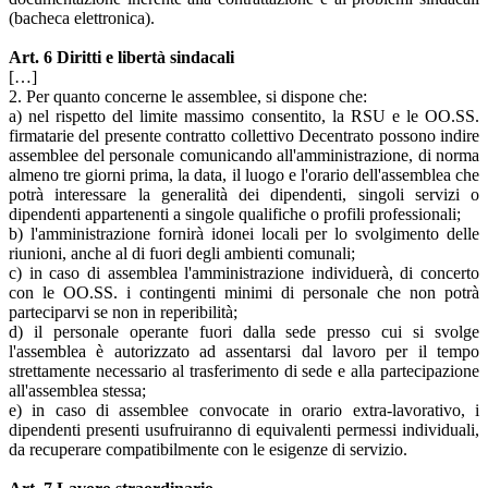
(bacheca elettronica).
Art. 6 Diritti e libertà sindacali
[…]
2. Per quanto concerne le assemblee, si dispone che:
a) nel rispetto del limite massimo consentito, la RSU e le OO.SS.
firmatarie del presente contratto collettivo Decentrato possono indire
assemblee del personale comunicando all'amministrazione, di norma
almeno tre giorni prima, la data, il luogo e l'orario dell'assemblea che
potrà interessare la generalità dei dipendenti, singoli servizi o
dipendenti appartenenti a singole qualifiche o profili professionali;
b) l'amministrazione fornirà idonei locali per lo svolgimento delle
riunioni, anche al di fuori degli ambienti comunali;
c) in caso di assemblea l'amministrazione individuerà, di concerto
con le OO.SS. i contingenti minimi di personale che non potrà
parteciparvi se non in reperibilità;
d) il personale operante fuori dalla sede presso cui si svolge
l'assemblea è autorizzato ad assentarsi dal lavoro per il tempo
strettamente necessario al trasferimento di sede e alla partecipazione
all'assemblea stessa;
e) in caso di assemblee convocate in orario extra-lavorativo, i
dipendenti presenti usufruiranno di equivalenti permessi individuali,
da recuperare compatibilmente con le esigenze di servizio.