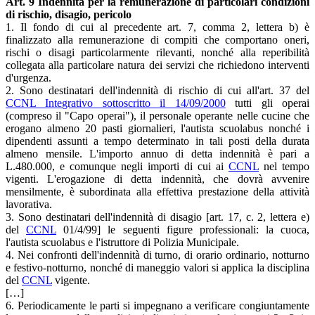
Art. 9 Indennità per la remunerazione di particolari condizioni
di rischio, disagio, pericolo
1. Il fondo di cui al precedente art. 7, comma 2, lettera b) è
finalizzato alla remunerazione di compiti che comportano oneri,
rischi o disagi particolarmente rilevanti, nonché alla reperibilità
collegata alla particolare natura dei servizi che richiedono interventi
d'urgenza.
2. Sono destinatari dell'indennità di rischio di cui all'art. 37 del
CCNL Integrativo sottoscritto il 14/09/2000
tutti gli operai
(compreso il "Capo operai"), il personale operante nelle cucine che
erogano almeno 20 pasti giornalieri, l'autista scuolabus nonché i
dipendenti assunti a tempo determinato in tali posti della durata
almeno mensile. L'importo annuo di detta indennità è pari a
L.480.000, e comunque negli importi di cui ai
CCNL
nel tempo
vigenti. L'erogazione di detta indennità, che dovrà avvenire
mensilmente, è subordinata alla effettiva prestazione della attività
lavorativa.
3. Sono destinatari dell'indennità di disagio [art. 17, c. 2, lettera e)
del
CCNL
01/4/99] le seguenti figure professionali: la cuoca,
l'autista scuolabus e l'istruttore di Polizia Municipale.
4. Nei confronti dell'indennità di turno, di orario ordinario, notturno
e festivo-notturno, nonché di maneggio valori si applica la disciplina
del
CCNL
vigente.
[…]
6. Periodicamente le parti si impegnano a verificare congiuntamente