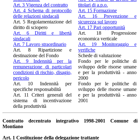
Art. 3 Vigenza del contratto
titolari di a.p.o.
Art. 4 Schema di protocollo
Art. 15 Formazione
delle relazioni sindacali
Art. 16 Prevenzione e
Art. 5 Regolamentazione del
sicurezza sul lavoro
diritto di sciopero
Art. 17 Pari opportunità
Art. 6 Diritti e libertà
Art. 18 Progressione
sindacali
economica verticale
Art. 7 Lavoro straordinario
Art. 19 Monitoraggio e
Art. 8 Ripartizione e
verifiche
destinazione del Fondo
Schede di valutazione
Art. 9 Indennità per la
Fondo per le politiche di
remunerazione di particolari
sviluppo delle risorse umane
condizioni di rischio, disagio,
e per la produttività - anno
pericolo
2000
Art. 10 Indennità per
Fondo per le politiche di
specifiche responsabilità
sviluppo delle risorse umane
Art. 11 Criteri generali del
e per la produttività - anno
sistema di incentivazione
2001
della produttività
Contratto decentrato integrativo 1998-2001 Comune di
Montiano
Art. 1 Costituzione della delegazione trattante