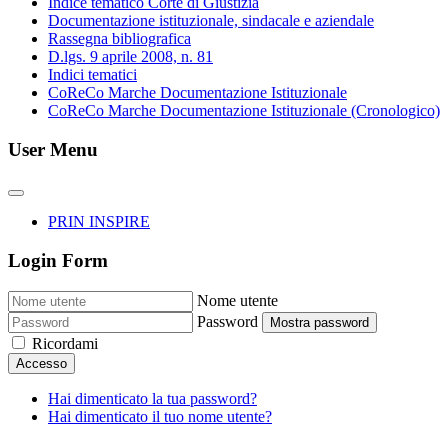
Indice tematico Corte di Giustizia
Documentazione istituzionale, sindacale e aziendale
Rassegna bibliografica
D.lgs. 9 aprile 2008, n. 81
Indici tematici
CoReCo Marche Documentazione Istituzionale
CoReCo Marche Documentazione Istituzionale (Cronologico)
User Menu
PRIN INSPIRE
Login Form
Nome utente
Password
Mostra password
Ricordami
Accesso
Hai dimenticato la tua password?
Hai dimenticato il tuo nome utente?