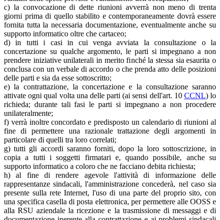
c) la convocazione di dette riunioni avverrà non meno di trenta
giorni prima di quello stabilito e contemporaneamente dovrà essere
fornita tutta la necessaria documentazione, eventualmente anche su
supporto informatico oltre che cartaceo;
d) in tutti i casi in cui venga avviata la consultazione o la
concertazione su qualche argomento, le parti si impegnano a non
prendere iniziative unilaterali in merito finché la stessa sia esaurita o
conclusa con un verbale di accordo o che prenda atto delle posizioni
delle parti e sia da esse sottoscritto;
e) la contrattazione, la concertazione e la consultazione saranno
attivate ogni qual volta una delle parti (ai sensi dell'art. 10
CCNL
) lo
richieda; durante tali fasi le parti si impegnano a non procedere
unilateralmente;
f) verrà inoltre concordato e predisposto un calendario di riunioni al
fine di permettere una razionale trattazione degli argomenti in
particolare di quelli tra loro correlati;
g) tutti gli accordi saranno forniti, dopo la loro sottoscrizione, in
copia a tutti i soggetti firmatari e, quando possibile, anche su
supporto informatico a coloro che ne facciano debita richiesta;
h) al fine di rendere agevole l'attività di informazione delle
rappresentanze sindacali, l'amministrazione concederà, nel caso sia
presente sulla rete Internet, l'uso di una parte del proprio sito, con
una specifica casella di posta elettronica, per permettere alle OOSS e
alla RSU aziendale la ricezione e la trasmissione di messaggi e di
documentazione inerente alla contrattazione e ai problemi sindacali