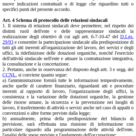
nuove indicazioni contrattuali o di legge che riguardino tutti o
specifici punti del presente accordo.
Art. 4 Schema di protocollo delle relazioni sindacali
1. Il sistema di relazioni sindacali deve permettere, nel rispetto dei
distinti ruoli dell'ente e delle rappresentanze sindacali la
realizzazione degli obiettivi di cui agli artt. 6-7-10-47 del
D.Lgs.
29/93
e consentire la partecipazione sindacale alla predisposizione di
tutti gli atti inerenti all'organizzazione del lavoro, dei servizi e degli
uffici, la ridefinizione delle dotazioni organiche, nonché l'esercizio
dell'attività sindacale nell'ente e attuare la contrattazione integrativa,
la consultazione e la concertazione.
2. Pertanto, anche in osservanza del disposto degli artt. 3 e segg. del
CCNL
, si conviene quanto segue:
a) l'amministrazione fornirà tutte le informazioni tempestivamente,
anche quelle di carattere finanziario, riguardanti atti e procedure
inerenti al rapporto di lavoro, l'organizzazione degli uffici, la
consistenza e la variazione delle dotazioni organiche, la gestione
delle risorse umane, la sicurezza e la prevenzione nei luoghi di
lavoro, il trasferimento di attività o servizi anche nel caso di appalti o
convenzioni o altre forme previste dalla legge;
b) annualmente, prima della predisposizione del bilancio di
previsione, sarà effettuata una riunione di informazione con
particolare riguardo alla programmazione delle attività dell'ente,
l'analisi delle spese previste e l'andamento dell'occupazione;