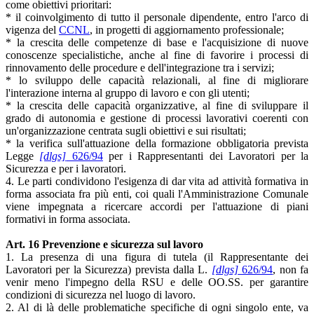
come obiettivi prioritari:
* il coinvolgimento di tutto il personale dipendente, entro l'arco di
vigenza del
CCNL
, in progetti di aggiornamento professionale;
* la crescita delle competenze di base e l'acquisizione di nuove
conoscenze specialistiche, anche al fine di favorire i processi di
rinnovamento delle procedure e dell'integrazione tra i servizi;
* lo sviluppo delle capacità relazionali, al fine di migliorare
l'interazione interna al gruppo di lavoro e con gli utenti;
* la crescita delle capacità organizzative, al fine di sviluppare il
grado di autonomia e gestione di processi lavorativi coerenti con
un'organizzazione centrata sugli obiettivi e sui risultati;
* la verifica sull'attuazione della formazione obbligatoria prevista
Legge
[dlgs]
626/94
per i Rappresentanti dei Lavoratori per la
Sicurezza e per i lavoratori.
4. Le parti condividono l'esigenza di dar vita ad attività formativa in
forma associata fra più enti, coi quali l'Amministrazione Comunale
viene impegnata a ricercare accordi per l'attuazione di piani
formativi in forma associata.
Art. 16 Prevenzione e sicurezza sul lavoro
1. La presenza di una figura di tutela (il Rappresentante dei
Lavoratori per la Sicurezza) prevista dalla L.
[dlgs]
626/94
, non fa
venir meno l'impegno della RSU e delle OO.SS. per garantire
condizioni di sicurezza nel luogo di lavoro.
2. Al di là delle problematiche specifiche di ogni singolo ente, va