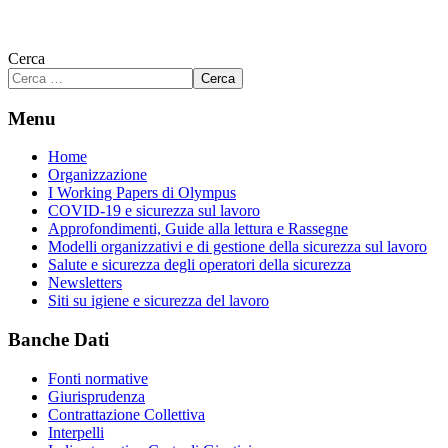
Cerca
Cerca
Menu
Home
Organizzazione
I Working Papers di Olympus
COVID-19 e sicurezza sul lavoro
Approfondimenti, Guide alla lettura e Rassegne
Modelli organizzativi e di gestione della sicurezza sul lavoro
Salute e sicurezza degli operatori della sicurezza
Newsletters
Siti su igiene e sicurezza del lavoro
Banche Dati
Fonti normative
Giurisprudenza
Contrattazione Collettiva
Interpelli