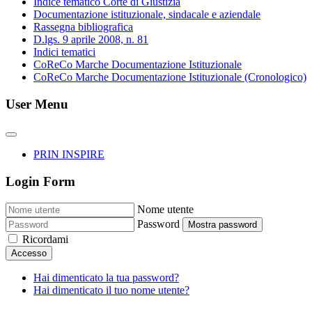
Indice tematico Corte di Giustizia
Documentazione istituzionale, sindacale e aziendale
Rassegna bibliografica
D.lgs. 9 aprile 2008, n. 81
Indici tematici
CoReCo Marche Documentazione Istituzionale
CoReCo Marche Documentazione Istituzionale (Cronologico)
User Menu
PRIN INSPIRE
Login Form
Nome utente
Password
Mostra password
Ricordami
Accesso
Hai dimenticato la tua password?
Hai dimenticato il tuo nome utente?