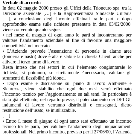
Verbale di accordo
In data 02 maggio 2000 presso gli Uffici della Trioneuro spa, tra la
Direzione aziendale […] e la Rappresentanza Sindacale Unitaria
[…], a conclusione degli incontri effettuati tra le parti e dopo
approfondito esame sulle richieste presentate in data 03/02/2000,
viene convenuto quanto segue:
• nel mese di maggio di ogni anno le parti si incontreranno per
valutare l’andamento aziendale al fine di favorire una maggiore
competitività nel mercato.
• L’Azienda prevede l’assunzione di personale in alarne aree
(fonderia e nastri) dove è alta e stabile la richiesta Clienti anche per
attivare il terzo turno di lavoro.
Resta inteso che nei settori in cui l’elemento congiunturale lo
richieda, si potranno, se strettamente ^necessario, valutare gli
strumenti di flessibilità più idonei.
• Dopo esame e discussione sul piano di lavoro Ambiente e
Sicurezza, viene stabilito che ogni due mesi verrà effettuato
l’incontro tecnico per l’aggiornamento su tali temi. In particolare è
stato già effettuato, nel reparto presse, il potenziamento dei DPI Gli
indumenti di lavoro verranno distribuiti e consegnati, dietro
restituzione dell’usato, se inutilizzabile.
[…]
• Entro il mese di giugno di ogni anno sarà effettuato un incontro
tecnico tra le parti, per valutare l’andamento degli inquadramenti
professionali. Nel primo incontro, previsto per il 27/06/00, l’Azienda