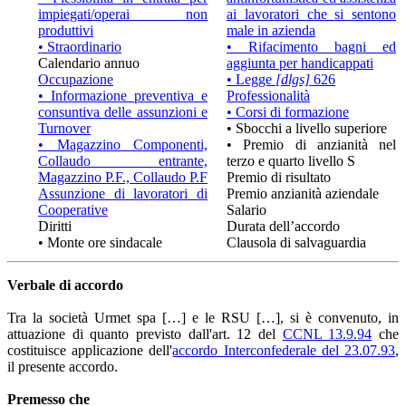
impiegati/operai non
ai lavoratori che si sentono
produttivi
male in azienda
• Straordinario
• Rifacimento bagni ed
Calendario annuo
aggiunta per handicappati
Occupazione
• Legge
[dlgs]
626
• Informazione preventiva e
Professionalità
consuntiva delle assunzioni e
• Corsi di formazione
Turnover
• Sbocchi a livello superiore
• Magazzino Componenti,
• Premio di anzianità nel
Collaudo entrante,
terzo e quarto livello S
Magazzino P.F., Collaudo P.F
Premio di risultato
Assunzione di lavoratori di
Premio anzianità aziendale
Cooperative
Salario
Diritti
Durata dell’accordo
• Monte ore sindacale
Clausola di salvaguardia
Verbale di accordo
Tra la società Urmet spa […] e le RSU […], si è convenuto, in
attuazione di quanto previsto dall'art. 12 del
CCNL 13.9.94
che
costituisce applicazione dell'
accordo Interconfederale del 23.07.93
,
il presente accordo.
Premesso che