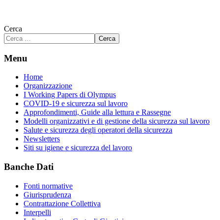
Cerca
Cerca
Menu
Home
Organizzazione
I Working Papers di Olympus
COVID-19 e sicurezza sul lavoro
Approfondimenti, Guide alla lettura e Rassegne
Modelli organizzativi e di gestione della sicurezza sul lavoro
Salute e sicurezza degli operatori della sicurezza
Newsletters
Siti su igiene e sicurezza del lavoro
Banche Dati
Fonti normative
Giurisprudenza
Contrattazione Collettiva
Interpelli