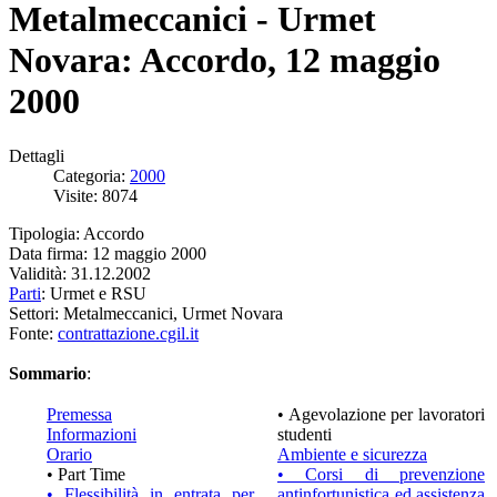
Metalmeccanici - Urmet
Novara: Accordo, 12 maggio
2000
Dettagli
Categoria:
2000
Visite: 8074
Tipologia: Accordo
Data firma: 12 maggio 2000
Validità: 31.12.2002
Parti
: Urmet e RSU
Settori: Metalmeccanici, Urmet Novara
Fonte:
contrattazione.cgil.it
Sommario
:
Premessa
• Agevolazione per lavoratori
Informazioni
studenti
Orario
Ambiente e sicurezza
• Part Time
• Corsi di prevenzione
• Flessibilità in entrata per
antinfortunistica ed assistenza