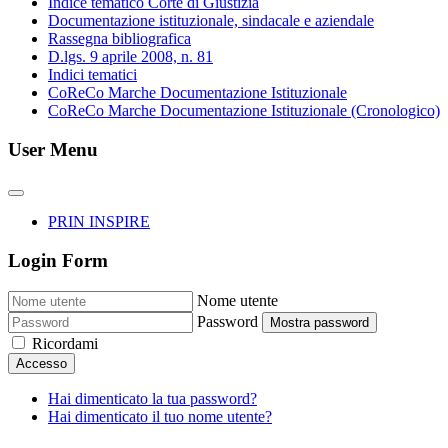
Indice tematico Corte di Giustizia
Documentazione istituzionale, sindacale e aziendale
Rassegna bibliografica
D.lgs. 9 aprile 2008, n. 81
Indici tematici
CoReCo Marche Documentazione Istituzionale
CoReCo Marche Documentazione Istituzionale (Cronologico)
User Menu
PRIN INSPIRE
Login Form
Nome utente
Password
Mostra password
Ricordami
Accesso
Hai dimenticato la tua password?
Hai dimenticato il tuo nome utente?