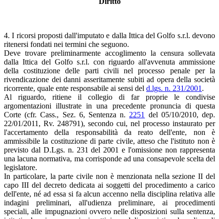
Diritto
4. I ricorsi proposti dall'imputato e dalla Ittica del Golfo s.r.l. devono
ritenersi fondati nei termini che seguono.
Deve trovare preliminarmente accoglimento la censura sollevata
dalla Ittica del Golfo s.r.l. con riguardo all'avvenuta ammissione
della costituzione delle parti civili nel processo penale per la
rivendicazione dei danni asseritamente subiti ad opera della società
ricorrente, quale ente responsabile ai sensi del
d.lgs. n. 231/2001
.
Al riguardo, ritiene il collegio di far proprie le condivise
argomentazioni illustrate in una precedente pronuncia di questa
Corte (cfr. Cass., Sez. 6, Sentenza n.
2251
del 05/10/2010, dep.
22/01/2011, Rv. 248791), secondo cui, nel processo instaurato per
l'accertamento della responsabilità da reato dell'ente, non è
ammissibile la costituzione di parte civile, atteso che l'istituto non è
previsto dal D.Lgs. n. 231 del 2001 e l'omissione non rappresenta
una lacuna normativa, ma corrisponde ad una consapevole scelta del
legislatore.
In particolare, la parte civile non è menzionata nella sezione II del
capo III del decreto dedicata ai soggetti del procedimento a carico
dell'ente, né ad essa si fa alcun accenno nella disciplina relativa alle
indagini preliminari, all'udienza preliminare, ai procedimenti
speciali, alle impugnazioni ovvero nelle disposizioni sulla sentenza,