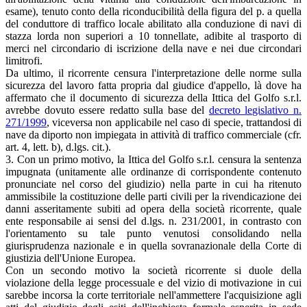
esame), tenuto conto della riconducibilità della figura del p. a quella
del conduttore di traffico locale abilitato alla conduzione di navi di
stazza lorda non superiori a 10 tonnellate, adibite al trasporto di
merci nel circondario di iscrizione della nave e nei due circondari
limitrofi.
Da ultimo, il ricorrente censura l'interpretazione delle norme sulla
sicurezza del lavoro fatta propria dal giudice d'appello, là dove ha
affermato che il documento di sicurezza della Ittica del Golfo s.r.l.
avrebbe dovuto essere redatto sulla base del
decreto legislativo n.
271/1999
, viceversa non applicabile nel caso di specie, trattandosi di
nave da diporto non impiegata in attività di traffico commerciale (cfr.
art. 4, lett. b), d.lgs. cit.).
3. Con un primo motivo, la Ittica del Golfo s.r.l. censura la sentenza
impugnata (unitamente alle ordinanze di corrispondente contenuto
pronunciate nel corso del giudizio) nella parte in cui ha ritenuto
ammissibile la costituzione delle parti civili per la rivendicazione dei
danni asseritamente subiti ad opera della società ricorrente, quale
ente responsabile ai sensi del d.lgs. n. 231/2001, in contrasto con
l'orientamento su tale punto venutosi consolidando nella
giurisprudenza nazionale e in quella sovranazionale della Corte di
giustizia dell'Unione Europea.
Con un secondo motivo la società ricorrente si duole della
violazione della legge processuale e del vizio di motivazione in cui
sarebbe incorsa la corte territoriale nell'ammettere l'acquisizione agli