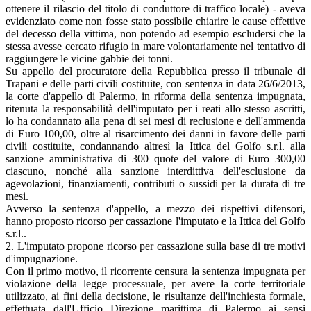
ottenere il rilascio del titolo di conduttore di traffico locale) - aveva
evidenziato come non fosse stato possibile chiarire le cause effettive
del decesso della vittima, non potendo ad esempio escludersi che la
stessa avesse cercato rifugio in mare volontariamente nel tentativo di
raggiungere le vicine gabbie dei tonni.
Su appello del procuratore della Repubblica presso il tribunale di
Trapani e delle parti civili costituite, con sentenza in data 26/6/2013,
la corte d'appello di Palermo, in riforma della sentenza impugnata,
ritenuta la responsabilità dell'imputato per i reati allo stesso ascritti,
lo ha condannato alla pena di sei mesi di reclusione e dell'ammenda
di Euro 100,00, oltre al risarcimento dei danni in favore delle parti
civili costituite, condannando altresì la Ittica del Golfo s.r.l. alla
sanzione amministrativa di 300 quote del valore di Euro 300,00
ciascuno, nonché alla sanzione interdittiva dell'esclusione da
agevolazioni, finanziamenti, contributi o sussidi per la durata di tre
mesi.
Avverso la sentenza d'appello, a mezzo dei rispettivi difensori,
hanno proposto ricorso per cassazione l'imputato e la Ittica del Golfo
s.r.l..
2. L'imputato propone ricorso per cassazione sulla base di tre motivi
d'impugnazione.
Con il primo motivo, il ricorrente censura la sentenza impugnata per
violazione della legge processuale, per avere la corte territoriale
utilizzato, ai fini della decisione, le risultanze dell'inchiesta formale,
effettuata dall'Ufficio Direzione marittima di Palermo ai sensi