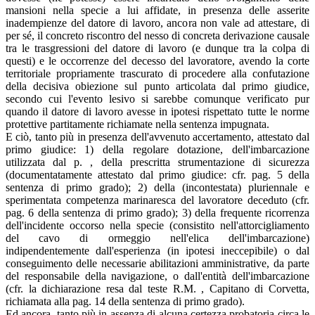
mansioni nella specie a lui affidate, in presenza delle asserite
inadempienze del datore di lavoro, ancora non vale ad attestare, di
per sé, il concreto riscontro del nesso di concreta derivazione causale
tra le trasgressioni del datore di lavoro (e dunque tra la colpa di
questi) e le occorrenze del decesso del lavoratore, avendo la corte
territoriale propriamente trascurato di procedere alla confutazione
della decisiva obiezione sul punto articolata dal primo giudice,
secondo cui l'evento lesivo si sarebbe comunque verificato pur
quando il datore di lavoro avesse in ipotesi rispettato tutte le norme
protettive partitamente richiamate nella sentenza impugnata.
E ciò, tanto più in presenza dell'avvenuto accertamento, attestato dal
primo giudice: 1) della regolare dotazione, dell'imbarcazione
utilizzata dal p. , della prescritta strumentazione di sicurezza
(documentatamente attestato dal primo giudice: cfr. pag. 5 della
sentenza di primo grado); 2) della (incontestata) pluriennale e
sperimentata competenza marinaresca del lavoratore deceduto (cfr.
pag. 6 della sentenza di primo grado); 3) della frequente ricorrenza
dell'incidente occorso nella specie (consistito nell'attorcigliamento
del cavo di ormeggio nell'elica dell'imbarcazione)
indipendentemente dall'esperienza (in ipotesi ineccepibile) o dal
conseguimento delle necessarie abilitazioni amministrative, da parte
del responsabile della navigazione, o dall'entità dell'imbarcazione
(cfr. la dichiarazione resa dal teste R.M. , Capitano di Corvetta,
richiamata alla pag. 14 della sentenza di primo grado).
Ed ancora, tanto più in assenza di alcuna certezza probatoria circa le