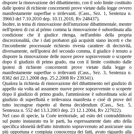
disporre la rinnovazione del dibattimento, con il solo limite costituito
dalle ipotesi di richieste concernenti prove vietate dalla legge ovvero
manifestamente superflue o irrilevanti. (Cass., Sez. 1, Sentenza n.
39663 del 7.10.2010 dep. 10.11.2010, Rv 248437).
Inoltre, in tema di rinnovazione dell'istruzione dibattimentale, mentre
nell'ipotesi di cui al primo comma la rinnovazione è subordinata alla
condizione che il giudice ritenga, nell'ambito della propria
discrezionalità, che i dati probatori già acquisiti siano incerti e che
l'incombente processuale richiesto rivesta carattere di decisività,
diversamente, nell'ipotesi del secondo comma, il giudice è tenuto a
disporre la rinnovazione delle nuove prove sopravvenute o scoperte
dopo il giudizio di primo grado, ma con il limite costituito dalle
ipotesi di richieste concernenti prove vietate dalla legge o
manifestamente superflue o irrilevanti (Cass., Sez. 3, Sentenza n.
8382 del 22.1.2008 dep. 25.2.2008 Rv 239341).
Qualora la richiesta di rinnovazione del dibattimento nel giudizio di
appello sia volta ad assumere nuove prove sopravvenute o scoperte
dopo il giudizio di primo grado, l'ammissione è subordinata solo al
giudizio di superfluità e irrilevanza manifesta e cioè di prove del
tutto incongrue rispetto al thema decidendum (Cass., Sez. 5,
Sentenza n. 552 del 13.3.2003 dep. 23 12.1.2004, Rv 227022).
Nel caso di specie, la Corte territoriale, ad esito del contraddittorio
sul punto instaurato tra le parti, ha espressamente dato atto della
specifica idoneità dell'atto istruttorio sopravvenuto ad assicurare una
più opportuna e compiuta conoscenza dei fatti, avuto riguardo alla