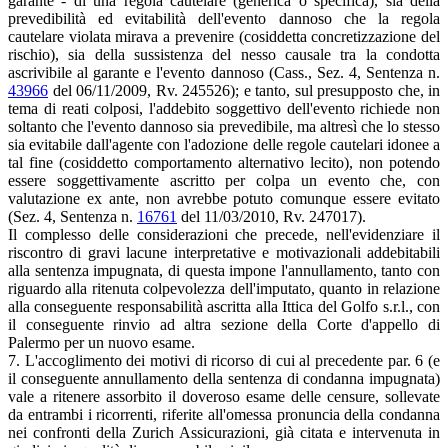
garante - di una regola cautelare (generica o specifica), sia della
prevedibilità ed evitabilità dell'evento dannoso che la regola
cautelare violata mirava a prevenire (cosiddetta concretizzazione del
rischio), sia della sussistenza del nesso causale tra la condotta
ascrivibile al garante e l'evento dannoso (Cass., Sez. 4, Sentenza n.
43966
del 06/11/2009, Rv. 245526); e tanto, sul presupposto che, in
tema di reati colposi, l'addebito soggettivo dell'evento richiede non
soltanto che l'evento dannoso sia prevedibile, ma altresì che lo stesso
sia evitabile dall'agente con l'adozione delle regole cautelari idonee a
tal fine (cosiddetto comportamento alternativo lecito), non potendo
essere soggettivamente ascritto per colpa un evento che, con
valutazione ex ante, non avrebbe potuto comunque essere evitato
(Sez. 4, Sentenza n.
16761
del 11/03/2010, Rv. 247017).
Il complesso delle considerazioni che precede, nell'evidenziare il
riscontro di gravi lacune interpretative e motivazionali addebitabili
alla sentenza impugnata, di questa impone l'annullamento, tanto con
riguardo alla ritenuta colpevolezza dell'imputato, quanto in relazione
alla conseguente responsabilità ascritta alla Ittica del Golfo s.r.l., con
il conseguente rinvio ad altra sezione della Corte d'appello di
Palermo per un nuovo esame.
7. L'accoglimento dei motivi di ricorso di cui al precedente par. 6 (e
il conseguente annullamento della sentenza di condanna impugnata)
vale a ritenere assorbito il doveroso esame delle censure, sollevate
da entrambi i ricorrenti, riferite all'omessa pronuncia della condanna
nei confronti della Zurich Assicurazioni, già citata e intervenuta in