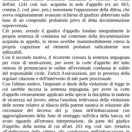
dell'art. 1241 cod. nav. acquisita in sede d'appello (ex art. 603,
comma 2, cod. proc. pen.) nonostante l'opposizione della difesa, che
aveva originariamente avanzato richiesta di giudizio abbreviato sulla
base di un compendio probatorio privo di detta documentazione
sopravvenuta.
Ciò posto, avendo il giudice d'appello fondato integralmente la
propria sentenza di condanna sul contenuto della documentazione
acquisita in appello, lo stesso avrebbe inammissibilmente esteso la
propria cognizione ad elementi probatori radicalmente non
utilizzabili.
Con il secondo motivo, il ricorrente censura la sentenza impugnata
per vizio di motivazione, per avere la corte d'appello del tutto
omesso di pronunciarsi in ordine all'eventuale condanna in solido
del responsabile civile, Zurich Assicurazioni, pur in presenza della
regolare citazione e dell'intervento di tale parte processuale.
Con l'ultimo motivo, l'imputato si duole della violazione di legge in
cui sarebbe incorsa la sentenza impugnata, per avere la corte
d'appello erroneamente applicato nella specie la disciplina in materia
di sicurezza sul lavoro, attesa l'assoluta irrilevanza della violazione
delle norme relative al rilascio della patente nautica in relazione alle
circostanze del decesso del p. (stasi dell'imbarcazione con
aggrovigliamento della fune di ormeggio sull'elica della barca), ed
avuto riguardo all'erronea interpretazione, da parte del giudice
d'appello, della norma di cui all'art. 263 reg. cod. nav. (relativa
all'abilitazione della vittima alla conduzione dell'imbarcazione in