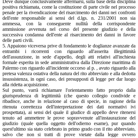
Deve dunque conclusivamente affermarsi, sulla base della disciplina
positiva richiamata, come la costituzione di parte civile nel processo
penale per la rivendicazione del risarcimento dei danni nei confronti
dell'ente responsabile ai sensi del d.lgs. n. 231/2001 non sia
ammessa, con la conseguente nullità della corrispondente
ammissione avvenuta nel corso del presente giudizio e della
successiva condanna dell'ente al risarcimento dei danni in favore
delle parti civili.
5. Appaiono viceversa prive di fondamento le doglianze avanzate da
entrambi i ricorrenti con riguardo all'asserita illegittimità
dell'assunzione, in sede d'appello, degli atti relativi all'inchiesta
formale esperita in sede amministrativa dalla Direzione marittima di
Palermo con riguardo all'incidente occorso al p. , avuto riguardo alla
pretesa valenza ostativa della natura del rito abbreviato e alla dedotta
insussistenza, in ogni caso, dei presupposti di legge per dar luogo
alla ridetta acquisizione.
Sul punto, varrà richiamare l'orientamento fatto proprio dalla
giurisprudenza di legittimità (che questo collegio condivide e
ribadisce, anche in relazione al caso di specie, in ragione della
ritenuta correttezza dell'interpretazione dei dati normativi ivi
prospettata), ai sensi del quale il giudice di appello deve ritenersi
tenuto ad ammettere le prove sopravvenute all'instaurazione del
giudizio (quale quella oggetto dell'odierno esame), pur quando
quest'ultimo sia stato celebrato in primo grado con il rito abbreviato,
salvo che non si tratti di prove vietate dalla legge ovvero