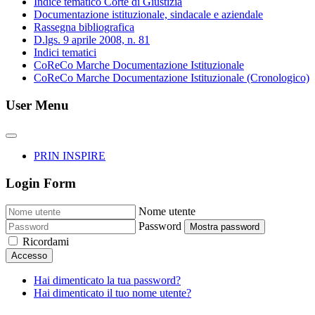
Indice tematico Corte di Giustizia
Documentazione istituzionale, sindacale e aziendale
Rassegna bibliografica
D.lgs. 9 aprile 2008, n. 81
Indici tematici
CoReCo Marche Documentazione Istituzionale
CoReCo Marche Documentazione Istituzionale (Cronologico)
User Menu
PRIN INSPIRE
Login Form
Nome utente
Password
Mostra password
Ricordami
Accesso
Hai dimenticato la tua password?
Hai dimenticato il tuo nome utente?