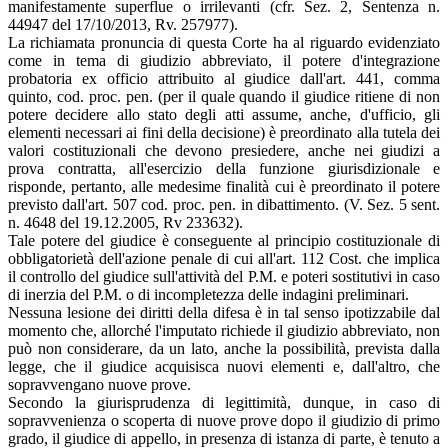
manifestamente superflue o irrilevanti (cfr. Sez. 2, Sentenza n.
44947 del 17/10/2013, Rv. 257977).
La richiamata pronuncia di questa Corte ha al riguardo evidenziato
come in tema di giudizio abbreviato, il potere d'integrazione
probatoria ex officio attribuito al giudice dall'art. 441, comma
quinto, cod. proc. pen. (per il quale quando il giudice ritiene di non
potere decidere allo stato degli atti assume, anche, d'ufficio, gli
elementi necessari ai fini della decisione) è preordinato alla tutela dei
valori costituzionali che devono presiedere, anche nei giudizi a
prova contratta, all'esercizio della funzione giurisdizionale e
risponde, pertanto, alle medesime finalità cui è preordinato il potere
previsto dall'art. 507 cod. proc. pen. in dibattimento. (V. Sez. 5 sent.
n. 4648 del 19.12.2005, Rv 233632).
Tale potere del giudice è conseguente al principio costituzionale di
obbligatorietà dell'azione penale di cui all'art. 112 Cost. che implica
il controllo del giudice sull'attività del P.M. e poteri sostitutivi in caso
di inerzia del P.M. o di incompletezza delle indagini preliminari.
Nessuna lesione dei diritti della difesa è in tal senso ipotizzabile dal
momento che, allorché l'imputato richiede il giudizio abbreviato, non
può non considerare, da un lato, anche la possibilità, prevista dalla
legge, che il giudice acquisisca nuovi elementi e, dall'altro, che
sopravvengano nuove prove.
Secondo la giurisprudenza di legittimità, dunque, in caso di
sopravvenienza o scoperta di nuove prove dopo il giudizio di primo
grado, il giudice di appello, in presenza di istanza di parte, è tenuto a