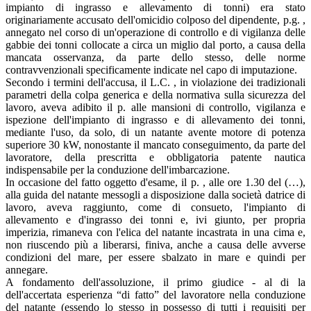
impianto di ingrasso e allevamento di tonni) era stato
originariamente accusato dell'omicidio colposo del dipendente, p.g. ,
annegato nel corso di un'operazione di controllo e di vigilanza delle
gabbie dei tonni collocate a circa un miglio dal porto, a causa della
mancata osservanza, da parte dello stesso, delle norme
contravvenzionali specificamente indicate nel capo di imputazione.
Secondo i termini dell'accusa, il L.C. , in violazione dei tradizionali
parametri della colpa generica e della normativa sulla sicurezza del
lavoro, aveva adibito il p. alle mansioni di controllo, vigilanza e
ispezione dell'impianto di ingrasso e di allevamento dei tonni,
mediante l'uso, da solo, di un natante avente motore di potenza
superiore 30 kW, nonostante il mancato conseguimento, da parte del
lavoratore, della prescritta e obbligatoria patente nautica
indispensabile per la conduzione dell'imbarcazione.
In occasione del fatto oggetto d'esame, il p. , alle ore 1.30 del (…),
alla guida del natante messogli a disposizione dalla società datrice di
lavoro, aveva raggiunto, come di consueto, l'impianto di
allevamento e d'ingrasso dei tonni e, ivi giunto, per propria
imperizia, rimaneva con l'elica del natante incastrata in una cima e,
non riuscendo più a liberarsi, finiva, anche a causa delle avverse
condizioni del mare, per essere sbalzato in mare e quindi per
annegare.
A fondamento dell'assoluzione, il primo giudice - al di la
dell'accertata esperienza “di fatto” del lavoratore nella conduzione
del natante (essendo lo stesso in possesso di tutti i requisiti per