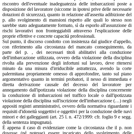
riscontro dell'eventuale inadeguatezza delle imbarcazioni poste a
disposizione del lavoratore (siccome in ipotesi prive delle necessarie
dotazioni di sicurezza), quanto in relazione all'asserita adibizione del
p. allo svolgimento di mansioni rispetto alle quali lo stesso non
sarebbe stato adeguatamente formato, sì da esporlo all'assunzione di
rischi lavorativi non fronteggiabili attraverso l'esplicazione delle
proprie effettive e concrete capacità professionali.
Sul punto, il discorso condotto con insistenza dal giudice d'appello,
con riferimento alla circostanza del mancato conseguimento, da
parte del p. , dei necessari titoli abilitativi alla conduzione
dell'imbarcazione utilizzata, ovvero della violazione della disciplina
rivolta alla prevenzione degli infortuni sul lavoro, deve ritenersi
minato da una misura d'irriducibile astrattezza, avendo la corte
palermitana propriamente omesso di approfondire, tanto sul piano
argomentativo quanto in termini probatori, il nesso di immediata e
diretta derivazione causale del decesso del lavoratore per
annegamento dall'ipotizzata violazione della disciplina concernente
la conduzione di imbarcazioni nel traffico locale o dall'ipotizzata
violazione della disciplina sull'iscrizione dell'imbarcazione (…) negli
appositi registri amministrativi, ovvero della normativa riguardante i
requisiti d'idoneità soggettivi e oggettivi per la conduzione delle navi
minori e dei galleggianti (art. 25 l. n. 472/1999: cfr. foglio 9 e segg.
della sentenza impugnata).
È appena il caso di evidenziare come la circostanza che il p. non
dovesse (né potesse) essere incaricato dello svolgimento delle