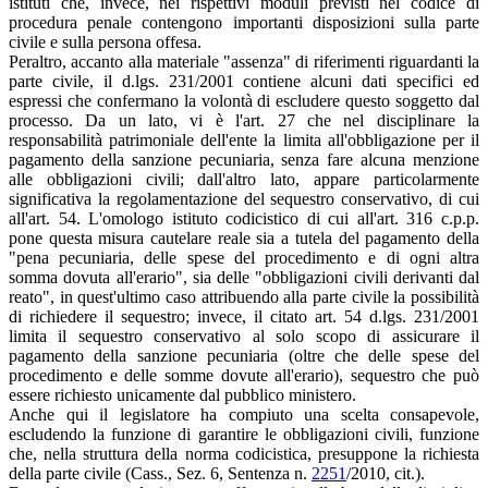
istituti che, invece, nei rispettivi moduli previsti nel codice di
procedura penale contengono importanti disposizioni sulla parte
civile e sulla persona offesa.
Peraltro, accanto alla materiale "assenza" di riferimenti riguardanti la
parte civile, il d.lgs. 231/2001 contiene alcuni dati specifici ed
espressi che confermano la volontà di escludere questo soggetto dal
processo. Da un lato, vi è l'art. 27 che nel disciplinare la
responsabilità patrimoniale dell'ente la limita all'obbligazione per il
pagamento della sanzione pecuniaria, senza fare alcuna menzione
alle obbligazioni civili; dall'altro lato, appare particolarmente
significativa la regolamentazione del sequestro conservativo, di cui
all'art. 54. L'omologo istituto codicistico di cui all'art. 316 c.p.p.
pone questa misura cautelare reale sia a tutela del pagamento della
"pena pecuniaria, delle spese del procedimento e di ogni altra
somma dovuta all'erario", sia delle "obbligazioni civili derivanti dal
reato", in quest'ultimo caso attribuendo alla parte civile la possibilità
di richiedere il sequestro; invece, il citato art. 54 d.lgs. 231/2001
limita il sequestro conservativo al solo scopo di assicurare il
pagamento della sanzione pecuniaria (oltre che delle spese del
procedimento e delle somme dovute all'erario), sequestro che può
essere richiesto unicamente dal pubblico ministero.
Anche qui il legislatore ha compiuto una scelta consapevole,
escludendo la funzione di garantire le obbligazioni civili, funzione
che, nella struttura della norma codicistica, presuppone la richiesta
della parte civile (Cass., Sez. 6, Sentenza n.
2251
/2010, cit.).