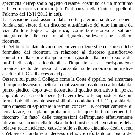
specificità dell'episodio oggetto d'esame, costituito da un infortunio
sul lavoro occorso in mare (cfr. l'ordinanza della Corte d'appello di
Palermo del 12/11/2012 in atti).
La decisione così assunta dalla corte palermitana deve ritenersi
fondata sul vigore di un discorso giustificativo del tutto immune da
vizi d'indole logica o giuridica, come tale idoneo a sottrarsi
integralmente alle censure al riguardo sollevate dagli odierni
ricorrenti.
6. Del tutto fondate devono per converso ritenersi le censure critiche
formulate dai ricorrenti in relazione al discorso giustificativo
condotto dalla Corte d'appello con riguardo alla ricostruzione dei
profili di colpa addebitabili all'imputato e al corrispondente
riconoscimento del nesso di causalità tra le violazioni normative
ascritte al L.C. e il decesso del p. .
Osserva sul punto il Collegio come la Corte d'appello, nel rimarcare
il proprio dissenso rispetto alla motivazione assolutoria articolata dal
primo giudice, dopo aver ricostruito il quadro normativo in ipotesi
applicabile al caso di specie (ed aver rilevato le supposte violazioni
formali obiettivamente ascrivibili alla condotta del L.C. ), abbia del
tutto omesso di esplicitare in termini concreti - e, correlativamente, di
tematizzare, sul piano probatorio - le questioni concernenti il
riscontro “in fatto” delle trasgressioni dell'imputato effettivamente
rilevanti sul piano della tutela antinfortunistica del lavoratore e della
relativa reale incidenza causale sullo sviluppo dinamico degli eventi
ch'ebbero a condurre al decesso del p. ; e ciò, tanto sul piano del