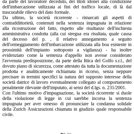
da parte del lavoratore deceduto, dei titoli idonei alla conduzione
dell'imbarcazione utilizzata ai fini del traffico locale, di là dal
trascurabile rilievo del dato formale.
Da ultimo, la società ricorrente - rimarcati gli aspetti di
contraddittorietà, contenuti nella sentenza impugnata in relazione
alla ricostruzione del fatto, rispetto alle risultanze dell'inchiesta
amministrativa condotta (alla cui stregua era risultata, quale causa
del decesso del p. , il relativo annegamento a seguito
dell'ormeggiamento dell'imbarcazione utilizzata alla boa esistente in
prossimità dell'impianto sottoposto a vigilanza) - ha inoltre
evidenziato come la sentenza d'appello non avesse considerato
l'avvenuta predisposizione, da parte della Ittica del Golfo s.r.l., del
dovuto piano di sicurezza, come attestato da tutta la documentazione
prodotta e analiticamente richiamata in ricorso, senza neppure
precisare in termini specifici la natura del supposto interesse della
società datrice di lavoro eventualmente collegato al comportamento
penalmente rilevante dell'imputato, ai sensi del d.lgs. n. 231/2001.
Con l'ultimo motivo d'impugnazione, la società ricorrente si duole
della violazione di legge in cui sarebbe incorsa la sentenza
impugnata per aver omesso di pronunciare la condanna solidale
della Zurich Assicurazioni chiamata in giudizio quale responsabile
civile.