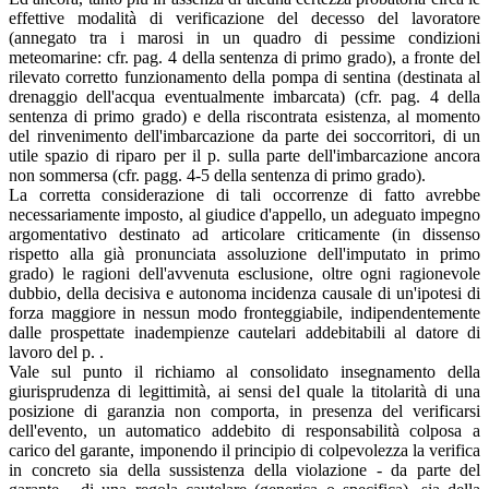
effettive modalità di verificazione del decesso del lavoratore
(annegato tra i marosi in un quadro di pessime condizioni
meteomarine: cfr. pag. 4 della sentenza di primo grado), a fronte del
rilevato corretto funzionamento della pompa di sentina (destinata al
drenaggio dell'acqua eventualmente imbarcata) (cfr. pag. 4 della
sentenza di primo grado) e della riscontrata esistenza, al momento
del rinvenimento dell'imbarcazione da parte dei soccorritori, di un
utile spazio di riparo per il p. sulla parte dell'imbarcazione ancora
non sommersa (cfr. pagg. 4-5 della sentenza di primo grado).
La corretta considerazione di tali occorrenze di fatto avrebbe
necessariamente imposto, al giudice d'appello, un adeguato impegno
argomentativo destinato ad articolare criticamente (in dissenso
rispetto alla già pronunciata assoluzione dell'imputato in primo
grado) le ragioni dell'avvenuta esclusione, oltre ogni ragionevole
dubbio, della decisiva e autonoma incidenza causale di un'ipotesi di
forza maggiore in nessun modo fronteggiabile, indipendentemente
dalle prospettate inadempienze cautelari addebitabili al datore di
lavoro del p. .
Vale sul punto il richiamo al consolidato insegnamento della
giurisprudenza di legittimità, ai sensi del quale la titolarità di una
posizione di garanzia non comporta, in presenza del verificarsi
dell'evento, un automatico addebito di responsabilità colposa a
carico del garante, imponendo il principio di colpevolezza la verifica
in concreto sia della sussistenza della violazione - da parte del