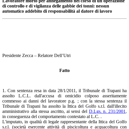
Lavoratore morto per annegamento nel corso di un'operazione
di controllo e di vigilanza delle gabbie dei tonni: nessun
automatico addebito di responsabilità al datore di lavoro
Presidente Zecca – Relatore Dell’Utri
Fatto
1. Con sentenza resa in data 28/1/2011, il Tribunale di Trapani ha
assolto L.C.L. dall'accusa di omicidio colposo asseritamente
commesso ai danni del lavoratore p.g. ; con la stessa sentenza il
Tribunale di Trapani ha assolto la Ittica del Golfo s.r.l. dall'illecito
amministrativo alla stessa ascritto, ai sensi del
D.Lgs. n. 231/2001
,
in conseguenza del comportamento contestato al L.C. .
L'imputato, in qualità di legale rappresentante della Ittica del Golfo
s.r.l. (società esercente attività di piscicoltura e acquacoltura con