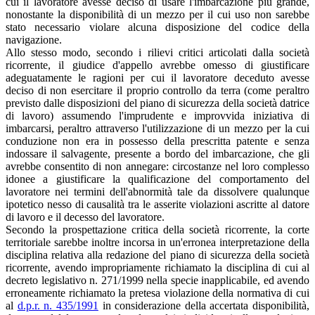
cui il lavoratore avesse deciso di usare l'imbarcazione più grande,
nonostante la disponibilità di un mezzo per il cui uso non sarebbe
stato necessario violare alcuna disposizione del codice della
navigazione.
Allo stesso modo, secondo i rilievi critici articolati dalla società
ricorrente, il giudice d'appello avrebbe omesso di giustificare
adeguatamente le ragioni per cui il lavoratore deceduto avesse
deciso di non esercitare il proprio controllo da terra (come peraltro
previsto dalle disposizioni del piano di sicurezza della società datrice
di lavoro) assumendo l'imprudente e improvvida iniziativa di
imbarcarsi, peraltro attraverso l'utilizzazione di un mezzo per la cui
conduzione non era in possesso della prescritta patente e senza
indossare il salvagente, presente a bordo del imbarcazione, che gli
avrebbe consentito di non annegare: circostanze nel loro complesso
idonee a giustificare la qualificazione del comportamento del
lavoratore nei termini dell'abnormità tale da dissolvere qualunque
ipotetico nesso di causalità tra le asserite violazioni ascritte al datore
di lavoro e il decesso del lavoratore.
Secondo la prospettazione critica della società ricorrente, la corte
territoriale sarebbe inoltre incorsa in un'erronea interpretazione della
disciplina relativa alla redazione del piano di sicurezza della società
ricorrente, avendo impropriamente richiamato la disciplina di cui al
decreto legislativo n. 271/1999 nella specie inapplicabile, ed avendo
erroneamente richiamato la pretesa violazione della normativa di cui
al
d.p.r. n. 435/1991
in considerazione della accertata disponibilità,