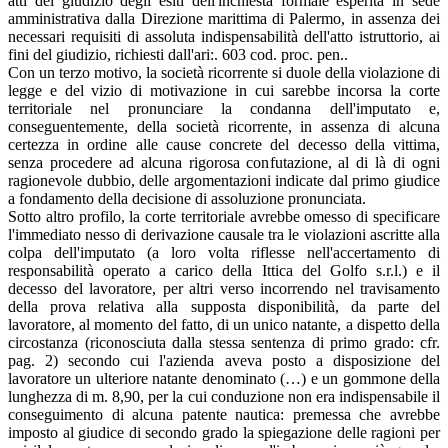
atti del giudizio degli esiti dell'inchiesta formale esperita in sede
amministrativa dalla Direzione marittima di Palermo, in assenza dei
necessari requisiti di assoluta indispensabilità dell'atto istruttorio, ai
fini del giudizio, richiesti dall'ari:. 603 cod. proc. pen..
Con un terzo motivo, la società ricorrente si duole della violazione di
legge e del vizio di motivazione in cui sarebbe incorsa la corte
territoriale nel pronunciare la condanna dell'imputato e,
conseguentemente, della società ricorrente, in assenza di alcuna
certezza in ordine alle cause concrete del decesso della vittima,
senza procedere ad alcuna rigorosa confutazione, al di là di ogni
ragionevole dubbio, delle argomentazioni indicate dal primo giudice
a fondamento della decisione di assoluzione pronunciata.
Sotto altro profilo, la corte territoriale avrebbe omesso di specificare
l'immediato nesso di derivazione causale tra le violazioni ascritte alla
colpa dell'imputato (a loro volta riflesse nell'accertamento di
responsabilità operato a carico della Ittica del Golfo s.r.l.) e il
decesso del lavoratore, per altri verso incorrendo nel travisamento
della prova relativa alla supposta disponibilità, da parte del
lavoratore, al momento del fatto, di un unico natante, a dispetto della
circostanza (riconosciuta dalla stessa sentenza di primo grado: cfr.
pag. 2) secondo cui l'azienda aveva posto a disposizione del
lavoratore un ulteriore natante denominato (…) e un gommone della
lunghezza di m. 8,90, per la cui conduzione non era indispensabile il
conseguimento di alcuna patente nautica: premessa che avrebbe
imposto al giudice di secondo grado la spiegazione delle ragioni per