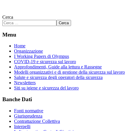
Cerca
Cerca
Menu
Home
Organizzazione
I Working Papers di Olympus
COVID-19 e sicurezza sul lavoro
Approfondimenti, Guide alla lettura e Rassegne
Modelli organizzativi e di gestione della sicurezza sul lavoro
Salute e sicurezza degli operatori della sicurezza
Newsletters
Siti su igiene e sicurezza del lavoro
Banche Dati
Fonti normative
Giurisprudenza
Contrattazione Collettiva
Interpelli