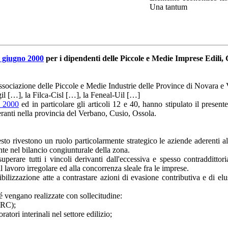
Una tantum
 giugno 2000
per i dipendenti delle Piccole e Medie Imprese Edili, 
sociazione delle Piccole e Medie Industrie delle Province di Novara e V.
il […], la Filca-Cisl […], la Feneal-Uil […]
o 2000
ed in particolare gli articoli 12 e 40, hanno stipulato il presen
eranti nella provincia del Verbano, Cusio, Ossola.
ontesto rivestono un ruolo particolarmente strategico le aziende aderent
nte nel bilancio congiunturale della zona.
perare tutti i vincoli derivanti dall'eccessiva e spesso contraddittor
l lavoro irregolare ed alla concorrenza sleale fra le imprese.
ibilizzazione atte a contrastare azioni di evasione contributiva e di el
é vengano realizzate con sollecitudine:
URC);
oratori interinali nel settore edilizio;