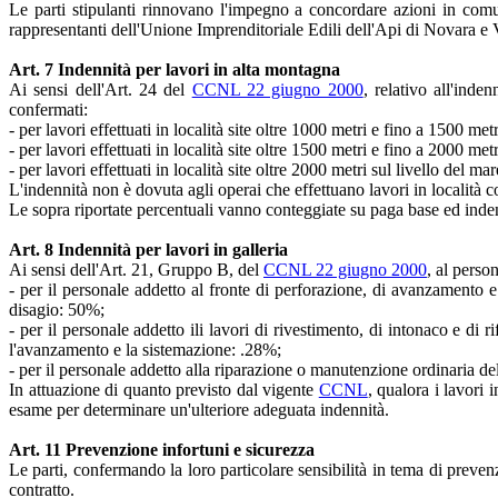
Le parti stipulanti rinnovano l'impegno a concordare azioni in com
rappresentanti dell'Unione Imprenditoriale Edili dell'Api di Novara e
Art. 7 Indennità per lavori in alta montagna
Ai sensi dell'Art. 24 del
CCNL 22 giugno 2000
, relativo all'ind
confermati:
- per lavori effettuati in località site oltre 1000 metri e fino a 1500 met
- per lavori effettuati in località site oltre 1500 metri e fino a 2000 me
- per lavori effettuati in località site oltre 2000 metri sul livello del ma
L'indennità non è dovuta agli operai che effettuano lavori in località co
Le sopra riportate percentuali vanno conteggiate su paga base ed inde
Art. 8 Indennità per lavori in galleria
Ai sensi dell'Art. 21, Gruppo B, del
CCNL 22 giugno 2000
, al perso
- per il personale addetto al fronte di perforazione, di avanzamento e 
disagio: 50%;
- per il personale addetto ili lavori di rivestimento, di intonaco e di r
l'avanzamento e la sistemazione: .28%;
- per il personale addetto alla riparazione o manutenzione ordinaria dell
In attuazione di quanto previsto dal vigente
CCNL
, qualora i lavori 
esame per determinare un'ulteriore adeguata indennità.
Art. 11 Prevenzione infortuni e sicurezza
Le parti, confermando la loro particolare sensibilità in tema di preven
contratto.