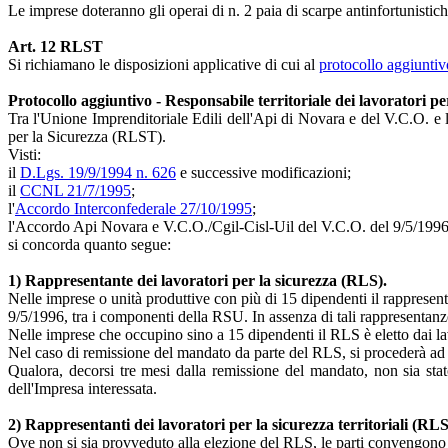
Le imprese doteranno gli operai di n. 2 paia di scarpe antinfortunistich
Art. 12 RLST
Si richiamano le disposizioni applicative di cui al
protocollo aggiuntiv
Protocollo aggiuntivo - Responsabile territoriale dei lavoratori pe
Tra l'Unione Imprenditoriale Edili dell'Api di Novara e del V.C.O. e l
per la Sicurezza (RLST).
Visti:
il
D.Lgs. 19/9/1994 n. 626
e successive modificazioni;
il
CCNL 21/7/1995
;
l'
Accordo Interconfederale 27/10/1995
;
l'Accordo Api Novara e V.C.O./Cgil-Cisl-Uil del V.C.O. del 9/5/1996, 
si concorda quanto segue:
1) Rappresentante dei lavoratori per la sicurezza (RLS).
Nelle imprese o unità produttive con più di 15 dipendenti il rappresenta
9/5/1996, tra i componenti della RSU. In assenza di tali rappresentanze 
Nelle imprese che occupino sino a 15 dipendenti il RLS è eletto dai lav
Nel caso di remissione del mandato da parte del RLS, si procederà ad
Qualora, decorsi tre mesi dalla remissione del mandato, non sia stato
dell'Impresa interessata.
2) Rappresentanti dei lavoratori per la sicurezza territoriali (RL
Ove non si sia provveduto alla elezione del RLS, le parti convengono ch