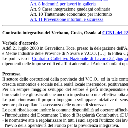
Art. 8 Indennità per lavori in galleria
Art. 9 Cassa integrazione guadagni ordinaria
Art. 10 Trattamento economico per infortunio
Art. 11 Prevenzione infortuni e sicurezza
Contratto integrativo del Verbano, Cusio, Ossola al
CCNL del 22
Verbale d'accordo
Addì 21 luglio 2003 in Gravellona Toce, presso la delegazione dell'As
e Medie Industrie delle Province di Novara e V.C.O. […], la Fillea-Cg
Le parti visto il
Contratto Collettivo Nazionale di Lavoro 22 giugn
dipendenti delle imprese edili ed affini aderenti all'Aniem-Confapi op
Premessa
Il settore delle costruzioni della provincia del V.C.O., ed in tale c
crescita economica e sociale nella realtà locale inserendosi positivame
Per un sempre maggior sviluppo del settore è però indispensabile su
burocratiche e gli ostacoli che ancora impediscono una effettiva lotta a
Le parti rinnovano il proprio impegno a sviluppare iniziative di sens
sempre più capillare l'osservanza delle norme di sicurezza.
Le parti ribadiscono inoltre la comune disponibilità ad operare affinch
- l'introduzione del Documento Unico di Regolarità Contributiva (D
- le normative atte a regolarizzare in tutti i suoi aspetti l'utilizzo dei lav
- l'avvio della operatività del Fondo per la previdenza integrativa.