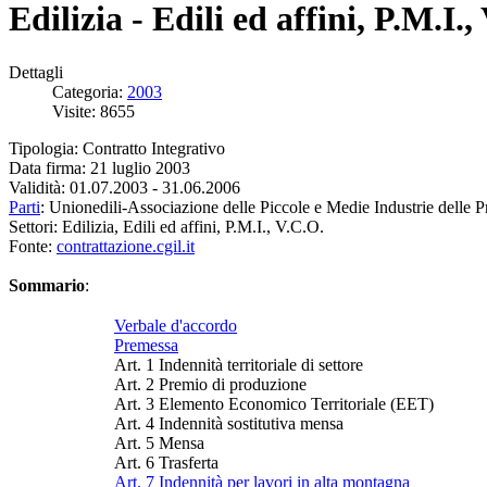
Edilizia - Edili ed affini, P.M.I.
Dettagli
Categoria:
2003
Visite: 8655
Tipologia: Contratto Integrativo
Data firma: 21 luglio 2003
Validità: 01.07.2003 - 31.06.2006
Parti
: Unionedili-Associazione delle Piccole e Medie Industrie delle P
Settori: Edilizia, Edili ed affini, P.M.I., V.C.O.
Fonte:
contrattazione.cgil.it
Sommario
:
Verbale d'accordo
Premessa
Art. 1 Indennità territoriale di settore
Art. 2 Premio di produzione
Art. 3 Elemento Economico Territoriale (EET)
Art. 4 Indennità sostitutiva mensa
Art. 5 Mensa
Art. 6 Trasferta
Art. 7 Indennità per lavori in alta montagna