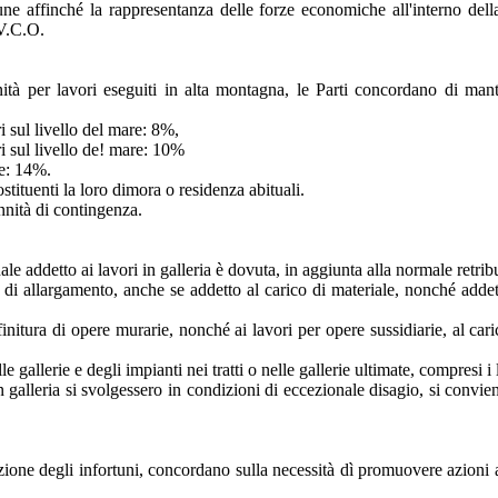
une affinché la rappresentanza delle forze economiche all'interno del
 V.C.O.
ennità per lavori eseguiti in alta montagna, le Parti concordano di ma
ri sul livello del mare: 8%,
tri sul livello de! mare: 10%
re: 14%.
stituenti la loro dimora o residenza abituali.
nnità di contingenza.
nale addetto ai lavori in galleria è dovuta, in aggiunta alla normale retr
di allargamento, anche se addetto al carico di materiale, nonché addetto
ifinitura di opere murarie, nonché ai lavori per opere sussidiarie, al cari
e gallerie e degli impianti nei tratti o nelle gallerie ultimate, compresi 
in galleria si svolgessero in condizioni di eccezionale disagio, si conviene
zione degli infortuni, concordano sulla necessità dì promuovere azioni at