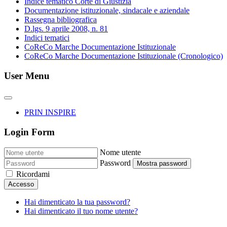
Indice tematico Corte di Giustizia
Documentazione istituzionale, sindacale e aziendale
Rassegna bibliografica
D.lgs. 9 aprile 2008, n. 81
Indici tematici
CoReCo Marche Documentazione Istituzionale
CoReCo Marche Documentazione Istituzionale (Cronologico)
User Menu
PRIN INSPIRE
Login Form
Nome utente
Password
Mostra password
Ricordami
Accesso
Hai dimenticato la tua password?
Hai dimenticato il tuo nome utente?