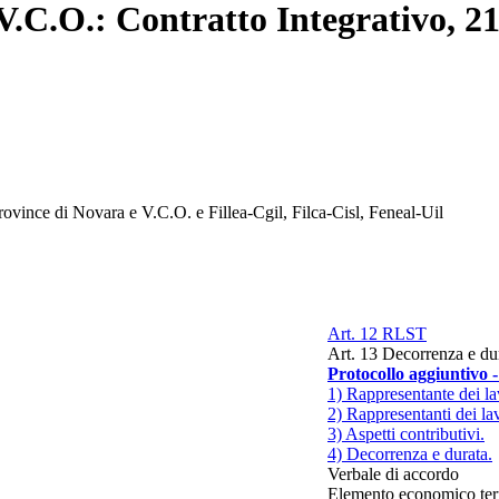
, V.C.O.: Contratto Integrativo, 2
rovince di Novara e V.C.O. e Fillea-Cgil, Filca-Cisl, Feneal-Uil
Art. 12 RLST
Art. 13 Decorrenza e du
Protocollo aggiuntivo -
1) Rappresentante dei la
2) Rappresentanti dei lav
3) Aspetti contributivi.
4) Decorrenza e durata.
Verbale di accordo
Elemento economico terr