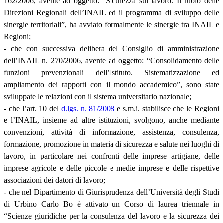
162/2006, avente ad oggetto: “Sicurezza sul lavoro. Il ruolo delle
Direzioni Regionali dell’INAIL ed il programma di sviluppo delle
sinergie territoriali”, ha avviato formalmente le sinergie tra INAIL e
Regioni;
- che con successiva delibera del Consiglio di amministrazione
dell’INAIL n. 270/2006, avente ad oggetto: “Consolidamento delle
funzioni prevenzionali dell’Istituto. Sistematizzazione ed
ampliamento dei rapporti con il mondo accademico”, sono state
sviluppate le relazioni con il sistema universitario nazionale;
- che l’art. 10 del
d.lgs. n. 81/2008
e s.m.i. stabilisce che le Regioni
e l’INAIL, insieme ad altre istituzioni, svolgono, anche mediante
convenzioni, attività di informazione, assistenza, consulenza,
formazione, promozione in materia di sicurezza e salute nei luoghi di
lavoro, in particolare nei confronti delle imprese artigiane, delle
imprese agricole e delle piccole e medie imprese e delle rispettive
associazioni dei datori di lavoro;
- che nel Dipartimento di Giurisprudenza dell’Università degli Studi
di Urbino Carlo Bo è attivato un Corso di laurea triennale in
“Scienze giuridiche per la consulenza del lavoro e la sicurezza dei