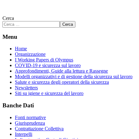
Cerca
Cerca
Menu
Home
Organizzazione
I Working Papers di Olympus
COVID-19 e sicurezza sul lavoro
Approfondimenti, Guide alla lettura e Rassegne
Modelli organizzativi e di gestione della sicurezza sul lavoro
Salute e sicurezza degli operatori della sicurezza
Newsletters
Siti su igiene e sicurezza del lavoro
Banche Dati
Fonti normative
Giurisprudenza
Contrattazione Collettiva
Interpelli