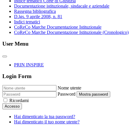
Indice tematico Corte di Giustizia
Documentazione istituzionale, sindacale e aziendale
Rassegna bibliografica
D.lgs. 9 aprile 2008, n. 81
Indici tematici
CoReCo Marche Documentazione Istituzionale
CoReCo Marche Documentazione Istituzionale (Cronologico)
User Menu
PRIN INSPIRE
Login Form
Nome utente
Password
Mostra password
Ricordami
Accesso
Hai dimenticato la tua password?
Hai dimenticato il tuo nome utente?