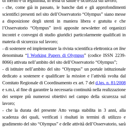
di merito e di legittimità, in tema di salute e sicurezza sul lavoro;
- che, come già in passato, le banche dati e gli approfondimenti
scientifici presenti nel sito dell’Osservatorio “Olympus” siano messe
a disposizione degli utenti in maniera libera e gratuita e che
l’Osservatorio “Olympus” invii apposite newsletter ed organizzi
incontri e convegni di studio giuridici particolarmente qualificati in
materia di sicurezza sul lavoro;
- di sostenere ed implementare la rivista scientifica elettronica
on line
denominata “
I Working Papers di Olympus
” (codice ISSN 2239-
8066) attivata nell’ambito del sito dell’Osservatorio “Olympus”;
- di istituire nell’ambito del sito “Olympus” un portale istituzionale
dedicato a sostenere e qualificare la
mission
e l’attività svolta dal
Comitato Regionale di Coordinamento ex art. 7 del
d.lgs. n. 81/2008
e s.m.i, al fine di garantire la necessaria continuità nella realizzazione
dei sempre più numerosi obiettivi nel campo della sicurezza sul
lavoro;
- che la durata del presente Atto venga stabilita in 3 anni, alla
scadenza dei quali, verificati i risultati in termini di utilizzo e
gradimento del sito “Olympus” e delle attività dell’Osservatorio, sarà