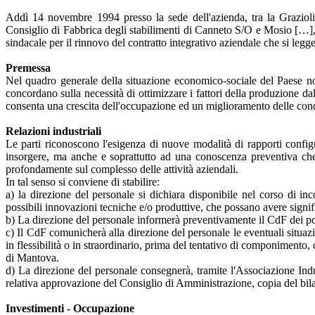
Addì 14 novembre 1994 presso la sede dell'azienda, tra la Grazioli
Consiglio di Fabbrica degli stabilimenti di Canneto S/O e Mosio […], as
sindacale per il rinnovo del contratto integrativo aziendale che si legge
Premessa
Nel quadro generale della situazione economico-sociale del Paese non
concordano sulla necessità di ottimizzare i fattori della produzione da
consenta una crescita dell'occupazione ed un miglioramento delle condi
Relazioni industriali
Le parti riconoscono l'esigenza di nuove modalità di rapporti configur
insorgere, ma anche e soprattutto ad una conoscenza preventiva che, in
profondamente sul complesso delle attività aziendali.
In tal senso si conviene di stabilire:
a) la direzione del personale si dichiara disponibile nel corso di in
possibili innovazioni tecniche e/o produttive, che possano avere signifi
b) La direzione del personale informerà preventivamente il CdF dei possi
c) Il CdF comunicherà alla direzione del personale le eventuali situaz
in flessibilità o in straordinario, prima del tentativo di componimento, 
di Mantova.
d) La direzione del personale consegnerà, tramite l'Associazione Indu
relativa approvazione del Consiglio di Amministrazione, copia del bil
Investimenti - Occupazione