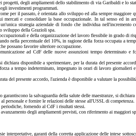
dei progetti, degli ampliamenti dello stabilimento di via Garibaldi e lo 
 degli investimenti programmati.
come per il passato, è orientata allo sviluppo ed alla sempre maggiore qu
 sui mercati e consolidare la base occupazionale. In tal senso ed in ar
i un'unica strategia aziendale di fondo che individua nell'incremento 
o sviluppo della Grazioli spa.
i occupazionali e della organizzazione del lavoro flessibile in grado di r
icando nella percentuale del 10%, in ragione della forza occupata a tem
 che possano favorire ulteriore occupazione.
municazione ad CdF delle nuove assunzioni tempo determinato e forn
 dichiara disponibile a sperimentare, per la durata del presente accordo 
 forza a tempo indeterminato, impegnato in orari di lavoro giornalieri 
ata del presente accordo, l'azienda è disponibile a valutare la possibilit
o garantiscono la salvaguardia della salute delle maestranze, si dichiara 
 al personale e fornire le relazioni delle stesse all'USSL di competenza.
 periodiche, fornendo al CdF i risultati stessi.
di avanzamento degli ampliamenti previsti, con riferimento ai maggiori sp
 interpretative, garanti della corretta applicazione delle intese sottoscri