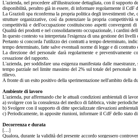
L'azienda, nel procedere all'illustrazione dettagliata, con il supporto 
disponibilità, peraltro già in essere, di informare regolarmente il CdF
La Grazioli spa riconferma la propria politica degli investimenti che, 
strutture organizzative, così da potenziare la propria competitività
competitività e dell'occupazione costituiscono aspetti convergenti d
Qualità dei prodotti e nel consolidamento occupazionale, i cardini dell
In questo contesto va interpretata l'esigenza di una gestione dei livell
Pertanto si concorda l'utilizzo dei contratti a tempo determinato, ind
tempo determinato, fatte salve eventuali norme di legge e di contratto
La direzione del personale darà regolarmente e preventivamente co
cessazione del rapporto.
L'azienda, per soddisfare una esigenza manifestata dalle maestranze, si
tempo parziale nel limite massimo del 2% sul totale del personale in
rilievo.
A fronte di un esito positivo della sperimentazione nell'ambito della dur
Ambiente di lavoro
L'azienda, pur affermando che le attuali condizioni ambientali di lavor
a) svolgere con la consulenza del medico di fabbrica, visite periodiche
b) Svolgere con il supporto di ditte specializzate rilevazioni ambientali
c) Periodicamente, in apposite riunioni, informare il CdF dello stato 
Decorrenza e durata
[…]
Qualora, durante la validità del presente accordo sorgessero controversie