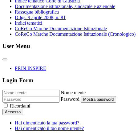
Indice tematico Corte di Giustizia
Documentazione istituzionale, sindacale e aziendale
Rassegna bibliografica
D.lgs. 9 aprile 2008, n. 81
Indici tematici
CoReCo Marche Documentazione Istituzionale
CoReCo Marche Documentazione Istituzionale (Cronologico)
User Menu
PRIN INSPIRE
Login Form
Nome utente
Password
Mostra password
Ricordami
Accesso
Hai dimenticato la tua password?
Hai dimenticato il tuo nome utente?