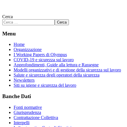
Cerca
Cerca
Menu
Home
Organizzazione
I Working Papers di Olympus
COVID-19 e sicurezza sul lavoro
Approfondimenti, Guide alla lettura e Rassegne
Modelli organizzativi e di gestione della sicurezza sul lavoro
Salute e sicurezza degli operatori della sicurezza
Newsletters
Siti su igiene e sicurezza del lavoro
Banche Dati
Fonti normative
Giurisprudenza
Contrattazione Collettiva
Interpelli