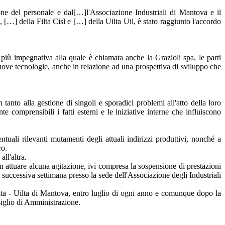
ne del personale e dal[…]l'Associazione Industriali di Mantova e il
 […] della Filta Cisl e […] della Uilta Uil, è stato raggiunto l'accordo
più impegnativa alla quale è chiamata anche la Grazioli spa, le parti
 nuove tecnologie, anche in relazione ad una prospettiva di sviluppo che
tanto alla gestione di singoli e sporadici problemi all'atto della loro
e comprensibili i fatti esterni e le iniziative interne che influiscono
tuali rilevanti mutamenti degli attuali indirizzi produttivi, nonché a
ro.
ll'altra.
n attuare alcuna agitazione, ivi compresa la sospensione di prestazioni
la successiva settimana presso la sede dell'Associazione degli Industriali
Filta - Uilta di Mantova, entro luglio di ogni anno e comunque dopo la
siglio di Amministrazione.