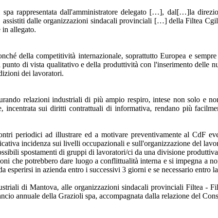
 spa rappresentata dall'amministratore delegato […], dal[…]la direzio
sistiti dalle organizzazioni sindacali provinciali […] della Filtea Cgil,
 in allegato.
ché della competitività internazionale, soprattutto Europea e sempre 
l punto di vista qualitativo e della produttività con l'inserimento delle
zioni dei lavoratori.
ando relazioni industriali di più ampio respiro, intese non solo e non 
centrata sui diritti contrattuali di informativa, rendano più facilment
contri periodici ad illustrare ed a motivare preventivamente al CdF even
cativa incidenza sui livelli occupazionali e sull'organizzazione del lavo
bili spostamenti di gruppi di lavoratori/ci da una divisione produttiva a
ioni che potrebbero dare luogo a conflittualità interna e si impegna a no
da esperirsi in azienda entro i successivi 3 giorni e se necessario entro 
striali di Mantova, alle organizzazioni sindacali provinciali Filtea - 
ancio annuale della Grazioli spa, accompagnata dalla relazione del Con