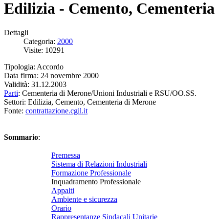
Edilizia - Cemento, Cementeria
Dettagli
Categoria:
2000
Visite: 10291
Tipologia: Accordo
Data firma: 24 novembre 2000
Validità: 31.12.2003
Parti
: Cementeria di Merone/Unioni Industriali e RSU/OO.SS.
Settori: Edilizia, Cemento, Cementeria di Merone
Fonte:
contrattazione.cgil.it
Sommario
:
Premessa
Sistema di Relazioni Industriali
Formazione Professionale
Inquadramento Professionale
Appalti
Ambiente e sicurezza
Orario
Rappresentanze Sindacali Unitarie