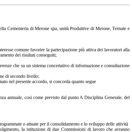
ella Cementeria di Merone spa, unità Produttive di Merone, Ternate e
nteresse comune favorire la partecipazione più attiva dei lavoratori alla
amento dei risultati conseguiti;
 coerenze che su un sistema concertativo di informazione e consultazione
one di secondo livello;
fermato nel presente accordo, si concorda quanto segue
enza annuale, cosi come previsto dal punto A Disciplina Generale, del
 programmate o attuate per il consolidamento e lo sviluppo delle attività
nvolgimento, la istituzione di due Commissioni di lavoro che avranno