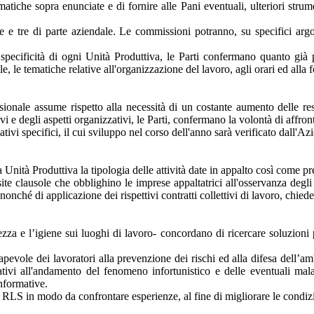
matiche sopra enunciate e di fornire alle Pani eventuali, ulteriori strum
e tre di parte aziendale. Le commissioni potranno, su specifici argom
 specificità di ogni Unità Produttiva, le Parti confermano quanto già p
, le tematiche relative all'organizzazione del lavoro, agli orari ed alla
ionale assume rispetto alla necessità di un costante aumento delle res
 e degli aspetti organizzativi, le Parti, confermano la volontà di affront
tivi specifici, il cui sviluppo nel corso dell'anno sarà verificato dall'
Unità Produttiva la tipologia delle attività date in appalto così come pr
site clausole che obblighino le imprese appaltatrici all'osservanza degli
i nonché di applicazione dei rispettivi contratti collettivi di lavoro, c
rezza e l’igiene sui luoghi di lavoro- concordano di ricercare soluzioni
evole dei lavoratori alla prevenzione dei rischi ed alla difesa dell’amb
ativi all'andamento del fenomeno infortunistico e delle eventuali malat
nformative.
S in modo da confrontare esperienze, al fine di migliorare le condizio