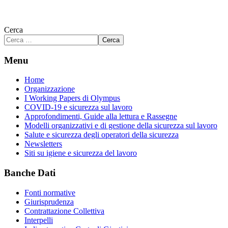
Cerca
Cerca
Menu
Home
Organizzazione
I Working Papers di Olympus
COVID-19 e sicurezza sul lavoro
Approfondimenti, Guide alla lettura e Rassegne
Modelli organizzativi e di gestione della sicurezza sul lavoro
Salute e sicurezza degli operatori della sicurezza
Newsletters
Siti su igiene e sicurezza del lavoro
Banche Dati
Fonti normative
Giurisprudenza
Contrattazione Collettiva
Interpelli