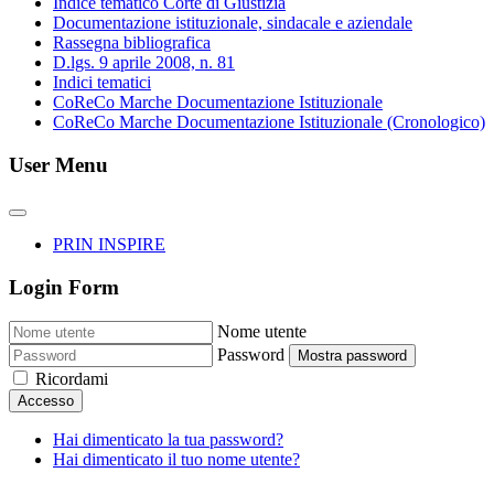
Indice tematico Corte di Giustizia
Documentazione istituzionale, sindacale e aziendale
Rassegna bibliografica
D.lgs. 9 aprile 2008, n. 81
Indici tematici
CoReCo Marche Documentazione Istituzionale
CoReCo Marche Documentazione Istituzionale (Cronologico)
User Menu
PRIN INSPIRE
Login Form
Nome utente
Password
Mostra password
Ricordami
Accesso
Hai dimenticato la tua password?
Hai dimenticato il tuo nome utente?