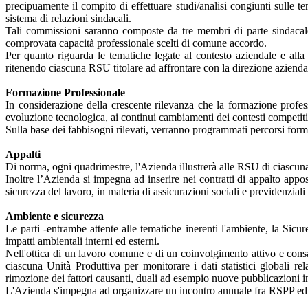
precipuamente il compito di effettuare studi/analisi congiunti sulle te
sistema di relazioni sindacali.
Tali commissioni saranno composte da tre membri di parte sindacale 
comprovata capacità professionale scelti di comune accordo.
Per quanto riguarda le tematiche legate al contesto aziendale e alla
ritenendo ciascuna RSU titolare ad affrontare con la direzione aziendale
Formazione Professionale
In considerazione della crescente rilevanza che la formazione profess
evoluzione tecnologica, ai continui cambiamenti dei contesti competitivi
Sulla base dei fabbisogni rilevati, verranno programmati percorsi forma
Appalti
Di norma, ogni quadrimestre, l'Azienda illustrerà alle RSU di ciascuna 
Inoltre l’Azienda si impegna ad inserire nei contratti di appalto appo
sicurezza del lavoro, in materia di assicurazioni sociali e previdenzial
Ambiente e sicurezza
Le parti -entrambe attente alle tematiche inerenti l'ambiente, la Sicu
impatti ambientali interni ed esterni.
Nell'ottica di un lavoro comune e di un coinvolgimento attivo e consap
ciascuna Unità Produttiva per monitorare i dati statistici globali rel
rimozione dei fattori causanti, duali ad esempio nuove pubblicazioni i
L'Azienda s'impegna ad organizzare un incontro annuale fra RSPP ed RL