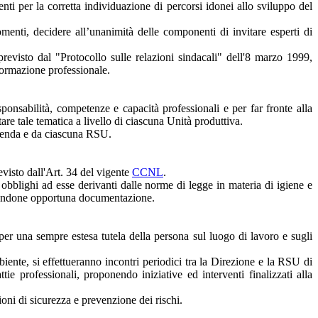
enti per la corretta individuazione di percorsi idonei allo sviluppo del
enti, decidere all’unanimità delle componenti di invitare esperti di
revisto dal "Protocollo sulle relazioni sindacali" dell'8 marzo 1999,
 formazione professionale.
ponsabilità, competenze e capacità professionali e per far fronte alla
are tale tematica a livello di ciascuna Unità produttiva.
Azienda e da ciascuna RSU.
evisto dall'Art. 34 del vigente
CCNL
.
 obblighi ad esse derivanti dalle norme di legge in materia di igiene e
hiedendone opportuna documentazione.
 per una sempre estesa tutela della persona sul luogo di lavoro e sugli
iente, si effettueranno incontri periodici tra la Direzione e la RSU di
tie professionali, proponendo iniziative ed interventi finalizzati alla
ni di sicurezza e prevenzione dei rischi.