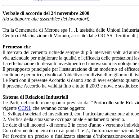
Verbale di accordo del 24 novembre 2000
(da sottoporre alle assemblee dei lavoratori)
Tra la Cementeria di Merone spa […], assistita dalle Unioni Industr
Centro di Macinazione di Morano, assistite dalle OO.SS. Territorial
Premesso che
Il mercato del cemento richiede sempre di più interventi volti ad aument
vita aziendale per migliorare la qualità e l'efficacia delle prestazioni 
La effettuazione di rilevanti investimenti ed innovazioni tecnologiche c
Il presupposto principale per l'instaurazione di un moderno ed efficace
continuo e periodico, rivolto all’obiettivo condiviso di migliorare il li
Le Parti con il presente Accordo si danno atto di aver espletato quanto 
Il presente Accordo ha validità fino a tutto il 2003 e nova e sostituis
Sistema di Relazioni Industriali
Le Parti, nel confermare quanto previsto dal "Protocollo sulle Relaz
vigente
CCNL
che avranno come oggetto:
1. Sviluppi societari ed investimenti, con Particolare attenzione al rep
2. Verifica della situazione occupazionale e andamento premio.
Le date di tali incontri - di norma 2 in corso d'anno - verranno individ
Con riferimento ai temi di cui ai punti 1. e 2., l'informazione aziendale
Per favorire un preciso e finalizzato sistema d’informazione/consul