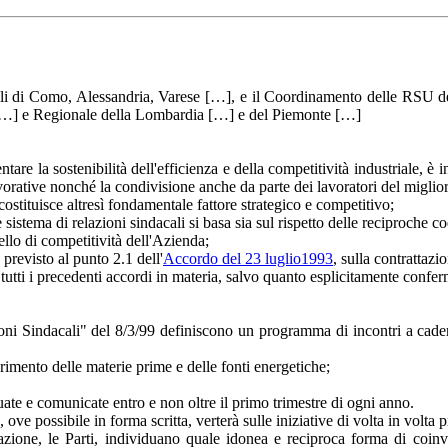
iali di Como, Alessandria, Varese […], e il Coordinamento delle RSU d
i […] e Regionale della Lombardia […] e del Piemonte […]
are la sostenibilità dell'efficienza e della competitività industriale, è i
lavorative nonché la condivisione anche da parte dei lavoratori del miglior
ostituisce altresì fondamentale fattore strategico e competitivo;
 sistema di relazioni sindacali si basa sia sul rispetto delle reciproche
vello di competitività dell'Azienda;
previsto al punto 2.1 dell'
Accordo del 23 luglio1993
, sulla contrattazi
ce tutti i precedenti accordi in materia, salvo quanto esplicitamente con
ioni Sindacali" del 8/3/99 definiscono un programma di incontri a cad
erimento delle materie prime e delle fonti energetiche;
uate e comunicate entro e non oltre il primo trimestre di ogni anno.
, ove possibile in forma scritta, verterà sulle iniziative di volta in volta
tazione, le Parti, individuano quale idonea e reciproca forma di coi