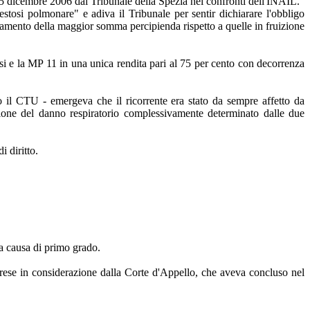
 5 dicembre 2006 dal Tribunale della Spezia nei confronti dell'INAIL.
tosi polmonare" e adiva il Tribunale per sentir dichiarare l'obbligo
agamento della maggior somma percipienda rispetto a quelle in fruizione
si e la MP 11 in una unica rendita pari al 75 per cento con decorrenza
to il CTU - emergeva che il ricorrente era stato da sempre affetto da
ione del danno respiratorio complessivamente determinato dalle due
i diritto.
lla causa di primo grado.
rese in considerazione dalla Corte d'Appello, che aveva concluso nel