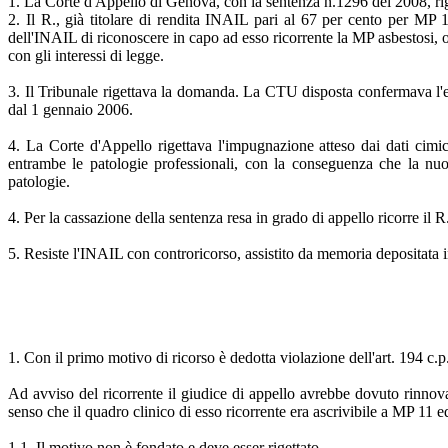
1. La Corte d'Appello di Genova, con la sentenza n.1296 del 2008, rig
2. Il R., già titolare di rendita INAIL pari al 67 per cento per MP
dell'INAIL di riconoscere in capo ad esso ricorrente la MP asbestosi, 
con gli interessi di legge.
3. Il Tribunale rigettava la domanda. La CTU disposta confermava l'es
dal 1 gennaio 2006.
4. La Corte d'Appello rigettava l'impugnazione atteso dai dati cimic
entrambe le patologie professionali, con la conseguenza che la nu
patologie.
4. Per la cassazione della sentenza resa in grado di appello ricorre il R
5. Resiste l'INAIL con controricorso, assistito da memoria depositata i
1. Con il primo motivo di ricorso è dedotta violazione dell'art. 194 c.p.
Ad avviso del ricorrente il giudice di appello avrebbe dovuto rinno
senso che il quadro clinico di esso ricorrente era ascrivibile a MP 11 e
1.1. Il motivo non è fondato e deve esser rigettato.