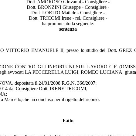
Dott. AMOROSO Giovanni - Consigliere -
Dott. BRONZINI Giuseppe - Consigliere -
Dott. LORITO Matilde - Consigliere -
Dott. TRICOMI Irene - rel. Consigliere -
ha pronunciato la seguente:
sentenza
ORSO VITTORIO EMANUELE II, presso lo studio del Dott. GREZ 
NE CONTRO GLI INFORTUNI SUL LAVORO C.F. (OMISSIS), in pers
gli avvocati LA PECCERELLA LUIGI, ROMEO LUCIANA, giusta procur
VA, depositata il 24/01/2008 R.G.N. 366/2007;
/12/2014 dal Consigliere Dott. IRENE TRICOMI;
NA;
a Marcello,che ha concluso per il rigetto del ricorso.
Fatto