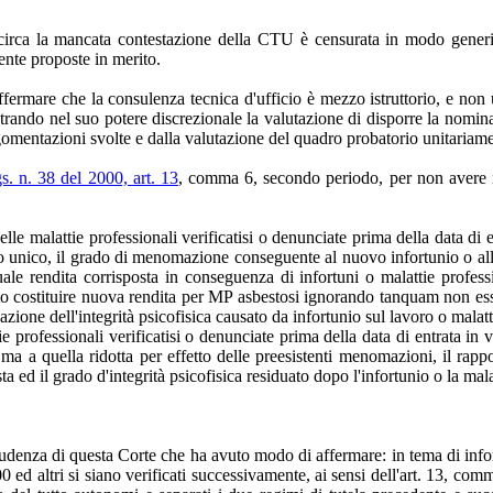
circa la mancata contestazione della CTU è censurata in modo generico,
ente proposte in merito.
mare che la consulenza tecnica d'ufficio è mezzo istruttorio, e non una
trando nel suo potere discrezionale la valutazione di disporre la nomina
omentazioni svolte e dalla valutazione del quadro probatorio unitariamen
s. n. 38 del 2000, art. 13
, comma 6, secondo periodo, per non avere il
e malattie professionali verificatisi o denunciate prima della data di en
testo unico, il grado di menomazione conseguente al nuovo infortunio o al
tuale rendita corrisposta in conseguenza di infortuni o malattie profess
uto costituire nuova rendita per MP asbestosi ignorando tanquam non e
azione dell'integrità psicofisica causato da infortunio sul lavoro o mala
tie professionali verificatisi o denunciate prima della data di entrata i
, ma a quella ridotta per effetto delle preesistenti menomazioni, il rap
sta ed il grado d'integrità psicofisica residuato dopo l'infortunio o la mal
prudenza di questa Corte che ha avuto modo di affermare: in tema di infort
00 ed altri si siano verificati successivamente, ai sensi dell'art. 13, co