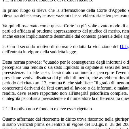
In primo luogo si rileva che la affermazione della Corte d'Appello 
rilevanza delle stesse, le osservazioni che sarebbero state tempestivam
Va quindi osservato come questa Corte ha più volte avuto modo di affer
parti ed affidata al prudente apprezzamento del giudice di merito, rien
anche essere implicitamente desumibile dal contesto generale delle arg
2. Con il secondo motivo di ricorso è dedotta la violazione del
D.Lg
dell'entrata in vigore della suddetta legge.
Detta norma prevede: "quando per le conseguenze degli infortuni o dell
percepisca una rendita o sia stato liquidato in capitale ai sensi del 
preesistenze. In tale caso, l'assicurato continuerà a percepire l'even
previsione veniva disattesa dai giudici di merito, che avrebbero dov
periodo del citato art. 13, comma 6, che stabilisce: "il grado di menom
concorrenti derivanti da fatti estranei al lavoro o da infortuni o malat
rendita, deve essere rapportato non all'integrità psicofisica completa
d'integrità psicofisica preesistente e il numeratore la differenza tra que
2.1. Il motivo non è fondato e deve esser rigettato.
Quanto affermato dal ricorrente in diritto trova riscontro nella giuris
si siano verificati prima dell'entrata in vigore del D.Lgs. n. 38 del 20