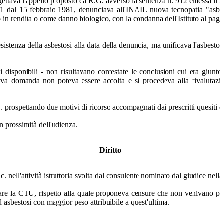
ettava l'appello proposto da R.G. avverso la sentenza n. 912 emessa il
 11 dal 15 febbraio 1981, denunciava all'INAIL nuova tecnopatia "asbes
o in rendita o come danno biologico, con la condanna dell'Istituto al p
istenza della asbestosi alla data della denuncia, ma unificava l'asbesto
i disponibili - non risultavano contestate le conclusioni cui era giun
ova domanda non poteva essere accolta e si procedeva alla rivalutaz
., prospettando due motivi di ricorso accompagnati dai prescritti quesiti d
n prossimità dell'udienza.
Diritto
c. nell'attività istruttoria svolta dal consulente nominato dal giudice ne
vare la CTU, rispetto alla quale proponeva censure che non venivano p
d asbestosi con maggior peso attribuibile a quest'ultima.