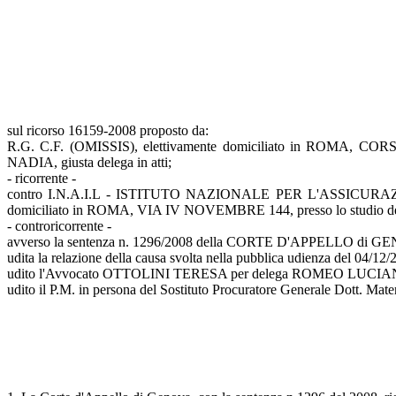
sul ricorso 16159-2008 proposto da:
R.G. C.F. (OMISSIS), elettivamente domiciliato in ROMA, C
NADIA, giusta delega in atti;
- ricorrente -
contro I.N.A.I.L - ISTITUTO NAZIONALE PER L'ASSICURAZIO
domiciliato in ROMA, VIA IV NOVEMBRE 144, presso lo studio de
- controricorrente -
avverso la sentenza n. 1296/2008 della CORTE D'APPELLO di GENO
udita la relazione della causa svolta nella pubblica udienza del 04
udito l'Avvocato OTTOLINI TERESA per delega ROMEO LUCIA
udito il P.M. in persona del Sostituto Procuratore Generale Dott. Mater