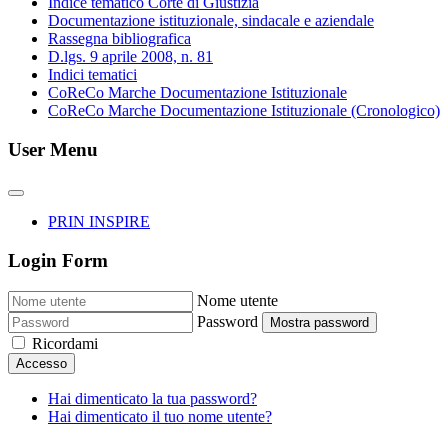
Indice tematico Corte di Giustizia
Documentazione istituzionale, sindacale e aziendale
Rassegna bibliografica
D.lgs. 9 aprile 2008, n. 81
Indici tematici
CoReCo Marche Documentazione Istituzionale
CoReCo Marche Documentazione Istituzionale (Cronologico)
User Menu
PRIN INSPIRE
Login Form
Nome utente
Password
Mostra password
Ricordami
Accesso
Hai dimenticato la tua password?
Hai dimenticato il tuo nome utente?