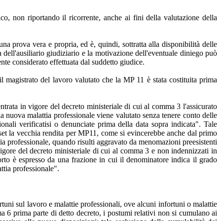
 non riportando il ricorrente, anche ai fini della valutazione della
 prova vera e propria, ed è, quindi, sottratta alla disponibilità delle
 dell'ausiliario giudiziario e la motivazione dell'eventuale diniego può
te considerato effettuata dal suddetto giudice.
 magistrato del lavoro valutato che la MP 11 è stata costituita prima
trata in vigore del decreto ministeriale di cui al comma 3 l'assicurato
la nuova malattia professionale viene valutato senza tenere conto delle
ionali verificatisi o denunciate prima della data sopra indicata". Tale
sset la vecchia rendita per MP11, come si evincerebbe anche dal primo
ttia professionale, quando risulti aggravato da menomazioni preesistenti
n vigore del decreto ministeriale di cui al comma 3 e non indennizzati in
porto è espresso da una frazione in cui il denominatore indica il grado
attia professionale".
uni sul lavoro e malattie professionali, ove alcuni infortuni o malattie
mma 6 prima parte di detto decreto, i postumi relativi non si cumulano ai