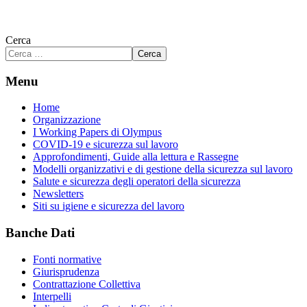
Cerca
Cerca
Menu
Home
Organizzazione
I Working Papers di Olympus
COVID-19 e sicurezza sul lavoro
Approfondimenti, Guide alla lettura e Rassegne
Modelli organizzativi e di gestione della sicurezza sul lavoro
Salute e sicurezza degli operatori della sicurezza
Newsletters
Siti su igiene e sicurezza del lavoro
Banche Dati
Fonti normative
Giurisprudenza
Contrattazione Collettiva
Interpelli