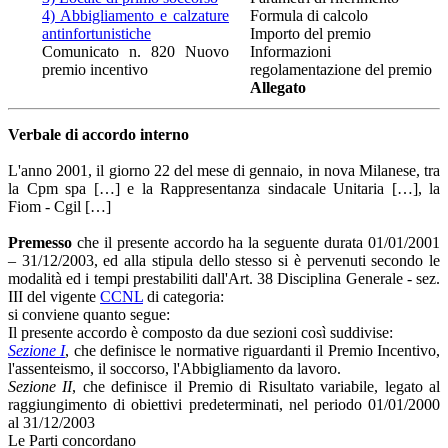
4) Abbigliamento e calzature
Formula di calcolo
antinfortunistiche
Importo del premio
Comunicato n. 820 Nuovo
Informazioni
premio incentivo
regolamentazione del premio
Allegato
Verbale di accordo interno
L'anno 2001, il giorno 22 del mese di gennaio, in nova Milanese, tra
la Cpm spa […] e la Rappresentanza sindacale Unitaria […], la
Fiom - Cgil […]
Premesso
che il presente accordo ha la seguente durata 01/01/2001
– 31/12/2003, ed alla stipula dello stesso si è pervenuti secondo le
modalità ed i tempi prestabiliti dall'Art. 38 Disciplina Generale - sez.
III del vigente
CCNL
di categoria:
si conviene quanto segue:
Il presente accordo è composto da due sezioni così suddivise:
Sezione I
, che definisce le normative riguardanti il Premio Incentivo,
l'assenteismo, il soccorso, l'Abbigliamento da lavoro.
Sezione II
, che definisce il Premio di Risultato variabile, legato al
raggiungimento di obiettivi predeterminati, nel periodo 01/01/2000
al 31/12/2003
Le Parti concordano