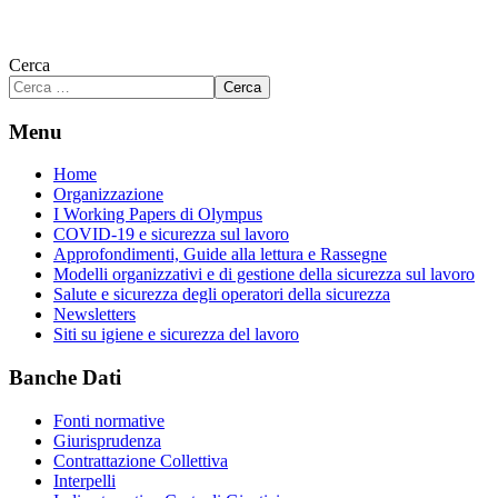
Cerca
Cerca
Menu
Home
Organizzazione
I Working Papers di Olympus
COVID-19 e sicurezza sul lavoro
Approfondimenti, Guide alla lettura e Rassegne
Modelli organizzativi e di gestione della sicurezza sul lavoro
Salute e sicurezza degli operatori della sicurezza
Newsletters
Siti su igiene e sicurezza del lavoro
Banche Dati
Fonti normative
Giurisprudenza
Contrattazione Collettiva
Interpelli