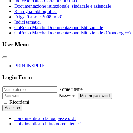
Indice tematico Corte di Giustizia
Documentazione istituzionale, sindacale e aziendale
Rassegna bibliografica
D.lgs. 9 aprile 2008, n. 81
Indici tematici
CoReCo Marche Documentazione Istituzionale
CoReCo Marche Documentazione Istituzionale (Cronologico)
User Menu
PRIN INSPIRE
Login Form
Nome utente
Password
Mostra password
Ricordami
Accesso
Hai dimenticato la tua password?
Hai dimenticato il tuo nome utente?