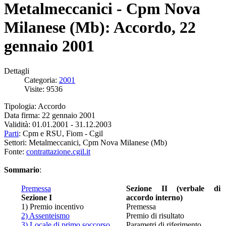
Metalmeccanici - Cpm Nova
Milanese (Mb): Accordo, 22
gennaio 2001
Dettagli
Categoria:
2001
Visite: 9536
Tipologia: Accordo
Data firma: 22 gennaio 2001
Validità: 01.01.2001 - 31.12.2003
Parti
: Cpm e RSU, Fiom - Cgil
Settori: Metalmeccanici, Cpm Nova Milanese (Mb)
Fonte:
contrattazione.cgil.it
Sommario
:
Premessa
Sezione II (verbale di
Sezione I
accordo interno)
1) Premio incentivo
Premessa
2) Assenteismo
Premio di risultato
3) Locale di primo soccorso
Parametri di riferimento