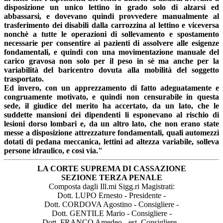
disposizione un unico lettino in grado solo di alzarsi ed
abbassarsi, e dovevano quindi provvedere manualmente al
trasferimento dei disabili dalla carrozzina al lettino e viceversa
nonchè a tutte le operazioni di sollevamento e spostamento
necessarie per consentire ai pazienti di assolvere alle esigenze
fondamentali, e quindi con una movimentazione manuale del
carico gravosa non solo per il peso in sè ma anche per la
variabilità del baricentro dovuta alla mobilità del soggetto
trasportato.
Ed invero, con un apprezzamento di fatto adeguatamente e
congruamente motivato, e quindi non censurabile in questa
sede, il giudice del merito ha accertato, da un lato, che le
suddette mansioni dei dipendenti li esponevano al rischio di
lesioni dorso lombari e, da un altro lato, che non erano state
messe a disposizione attrezzature fondamentali, quali automezzi
dotati di pedana meccanica, lettini ad altezza variabile, solleva
persone idraulico, e così via."
LA CORTE SUPREMA DI CASSAZIONE
SEZIONE TERZA PENALE
Composta dagli Ill.mi Sigg.ri Magistrati:
Dott. LUPO Ernesto - Presidente -
Dott. CORDOVA Agostino - Consigliere -
Dott. GENTILE Mario - Consigliere -
Dott. FRANCO Amedeo - est. Consigliere -