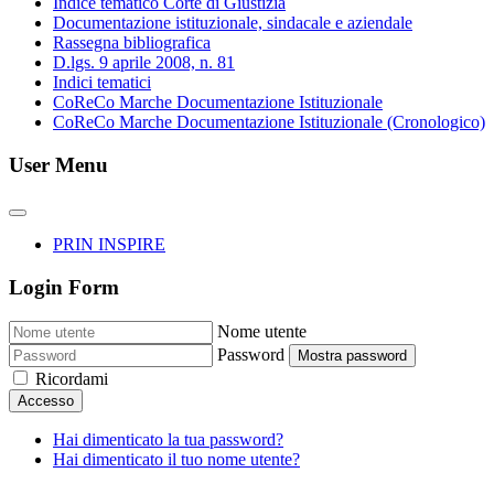
Indice tematico Corte di Giustizia
Documentazione istituzionale, sindacale e aziendale
Rassegna bibliografica
D.lgs. 9 aprile 2008, n. 81
Indici tematici
CoReCo Marche Documentazione Istituzionale
CoReCo Marche Documentazione Istituzionale (Cronologico)
User Menu
PRIN INSPIRE
Login Form
Nome utente
Password
Mostra password
Ricordami
Accesso
Hai dimenticato la tua password?
Hai dimenticato il tuo nome utente?