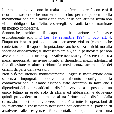
Diritto
I primi due motivi sono in realtà inconferenti perchè con essi il
ricorrente sostiene che non vi era rischio per i dipendenti nella
movimentazione dei disabili e che comunque per l'attività svolta non
vi era obbligo di far effettuare sorveglianza sanitaria e di nominare
un medico competente.
Sennonchè, sebbene il capo di imputazione richiamasse
esplicitamente solo il
D.Lgs. 19 settembre 1994, n. 626, art. 4
,
l'imputato è stato poi condannato per avere violato (come anche
contestato con il capo di imputazione, anche senza il richiamo alla
specifica disposizione) il successivo art. 48, ed in particolare per non
avere adottato le misure organizzative necessarie, nè essere ricorso a
mezzi appropriati, nè avere fornito ai dipendenti mezzi adeguati al
fine di evitare o almeno ridurre la movimentazione manuale dei
carichi da parte dei lavoratori.
Non può poi ritenersi manifestamente illogica la motivazione della
sentenza impugnata laddove ha ritenuto configurata la
contravvenzione in esame essendo stato accertato in fatto che i
dipendenti del centro addetti ai disabili avevano a disposizione un
unico lettino in grado solo di alzarsi ed abbassarsi, e dovevano
quindi provvedere manualmente al trasferimento dei disabili dalla
carrozzina al lettino e viceversa nonchè a tutte le operazioni di
sollevamento e spostamento necessarie per consentire ai pazienti di
assolvere alle esigenze fondamentali, e quindi con una