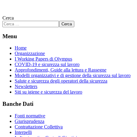
Cerca
Cerca
Menu
Home
Organizzazione
I Working Papers di Olympus
COVID-19 e sicurezza sul lavoro
Approfondimenti, Guide alla lettura e Rassegne
Modelli organizzativi e di gestione della sicurezza sul lavoro
Salute e sicurezza degli operatori della sicurezza
Newsletters
Siti su igiene e sicurezza del lavoro
Banche Dati
Fonti normative
Giurisprudenza
Contrattazione Collettiva
Interpelli