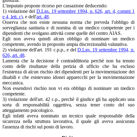
giustizia.
L'imputato propone ricorso per cassazione deducendo:
1) violazione del
D.Lgs. 19 settembre 1994, n. 626, art. 4, commi 1
e 4, lett. c)
, e dell'
art. 48
.
Osserva che non esiste nessuna norma che preveda l'obbligo di
sorveglianza sanitaria e di nomina di un medico competente per i
dipendenti che svolgano attività come quelle del centro AIAS.
Egli non aveva quindi alcun obbligo di nominare un medico
competente, avendo in proposito ampia discrezionalità valutativa.
2) violazione dell'art. 191 c.p.p., e del
D.Lgs. 19 settembre 1994, n.
626, art. 48
.
Lamenta che la decisione è contraddittoria perchè non ha tenuto
conto delle risultanze della perizia di ufficio che ha escluso
l'esistenza di alcun rischio dei dipendenti per la movimentazione dei
disabili e che esistevano idonei apparecchi per la movimentazione
meccanica.
Non essendovi rischio non vi era obbligo di nominare un medico
competente.
3) violazione dell'art. 42 c.p., perchè il giudice gli ha applicato una
sorta di responsabilità oggettiva, senza tener conto del suo
atteggiamento psicologico.
Egli infatti aveva nominato un tecnico quale responsabile della
sicurezza nella struttura lavorativa, il quale gli aveva assicurata
l'assenza di rischi sul posto di lavoro.