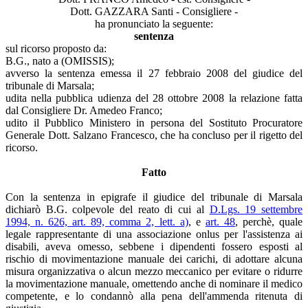
Dott. GAZZARA Santi - Consigliere -
ha pronunciato la seguente:
sentenza
sul ricorso proposto da:
B.G., nato a (OMISSIS);
avverso la sentenza emessa il 27 febbraio 2008 del giudice del
tribunale di Marsala;
udita nella pubblica udienza del 28 ottobre 2008 la relazione fatta
dal Consigliere Dr. Amedeo Franco;
udito il Pubblico Ministero in persona del Sostituto Procuratore
Generale Dott. Salzano Francesco, che ha concluso per il rigetto del
ricorso.
Fatto
Con la sentenza in epigrafe il giudice del tribunale di Marsala
dichiarò B.G. colpevole del reato di cui al
D.Lgs. 19 settembre
1994, n. 626, art. 89, comma 2, lett. a)
, e
art. 48
, perchè, quale
legale rappresentante di una associazione onlus per l'assistenza ai
disabili, aveva omesso, sebbene i dipendenti fossero esposti al
rischio di movimentazione manuale dei carichi, di adottare alcuna
misura organizzativa o alcun mezzo meccanico per evitare o ridurre
la movimentazione manuale, omettendo anche di nominare il medico
competente, e lo condannò alla pena dell'ammenda ritenuta di