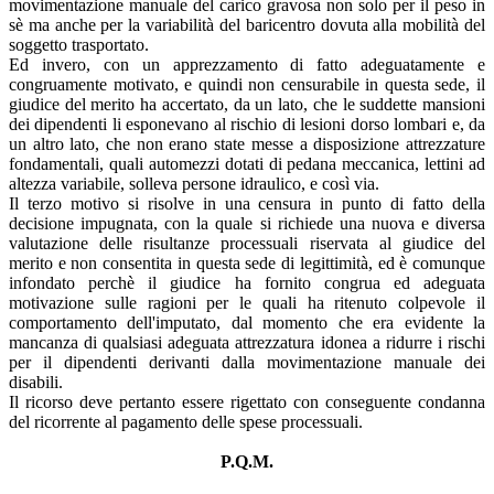
movimentazione manuale del carico gravosa non solo per il peso in
sè ma anche per la variabilità del baricentro dovuta alla mobilità del
soggetto trasportato.
Ed invero, con un apprezzamento di fatto adeguatamente e
congruamente motivato, e quindi non censurabile in questa sede, il
giudice del merito ha accertato, da un lato, che le suddette mansioni
dei dipendenti li esponevano al rischio di lesioni dorso lombari e, da
un altro lato, che non erano state messe a disposizione attrezzature
fondamentali, quali automezzi dotati di pedana meccanica, lettini ad
altezza variabile, solleva persone idraulico, e così via.
Il terzo motivo si risolve in una censura in punto di fatto della
decisione impugnata, con la quale si richiede una nuova e diversa
valutazione delle risultanze processuali riservata al giudice del
merito e non consentita in questa sede di legittimità, ed è comunque
infondato perchè il giudice ha fornito congrua ed adeguata
motivazione sulle ragioni per le quali ha ritenuto colpevole il
comportamento dell'imputato, dal momento che era evidente la
mancanza di qualsiasi adeguata attrezzatura idonea a ridurre i rischi
per il dipendenti derivanti dalla movimentazione manuale dei
disabili.
Il ricorso deve pertanto essere rigettato con conseguente condanna
del ricorrente al pagamento delle spese processuali.
P.Q.M.