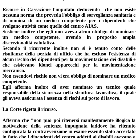
Ricorre in Cassazione l'imputato deducendo che non esiste
nessuna norma che preveda l'obbligo di sorveglianza sanitaria e
di nomina di un medico competente per i dipendenti che
svolgano attività come quelle del centro AIAS.
Sostiene inoltre che egli non aveva alcun obbligo di nominare
un medico competente, avendo in proposito ampia
discrezionalità valutativa.
Secondo il ricorrente inoltre non si è tenuto conto delle
risultanze della perizia di ufficio che ha escluso l'esistenza di
alcun rischio dei dipendenti per la movimentazione dei disabili e
che esistevano idonei apparecchi per la movimentazione
meccanica.
Non essendovi rischio non vi era obbligo di nominare un medico
competente.
Egli afferma inoltre di aver nominato un tecnico quale
responsabile della sicurezza nella struttura lavorativa, il quale
gli aveva assicurata l'assenza di rischi sul posto di lavoro.
La Corte rigetta il ricorso.
Afferma che "non può poi ritenersi manifestamente illogica la
motivazione della sentenza impugnata laddove ha ritenuto
configurata la contravvenzione in esame essendo stato accertato
in fatto che i dipendenti del centro addetti ai disabili avevano a