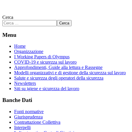
Cerca
Cerca
Menu
Home
Organizzazione
I Working Papers di Olympus
COVID-19 e sicurezza sul lavoro
Approfondimenti, Guide alla lettura e Rassegne
Modelli organizzativi e di gestione della sicurezza sul lavoro
Salute e sicurezza degli operatori della sicurezza
Newsletters
Siti su igiene e sicurezza del lavoro
Banche Dati
Fonti normative
Giurisprudenza
Contrattazione Collettiva
Interpelli