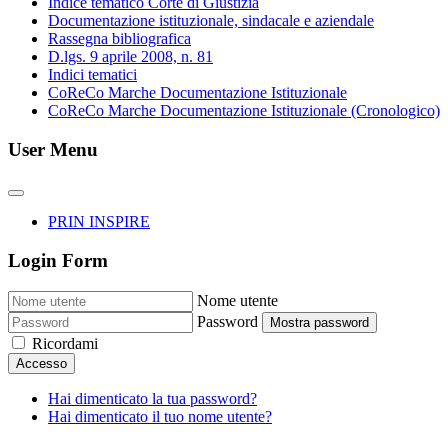
Indice tematico Corte di Giustizia
Documentazione istituzionale, sindacale e aziendale
Rassegna bibliografica
D.lgs. 9 aprile 2008, n. 81
Indici tematici
CoReCo Marche Documentazione Istituzionale
CoReCo Marche Documentazione Istituzionale (Cronologico)
User Menu
PRIN INSPIRE
Login Form
Nome utente
Password
Mostra password
Ricordami
Accesso
Hai dimenticato la tua password?
Hai dimenticato il tuo nome utente?