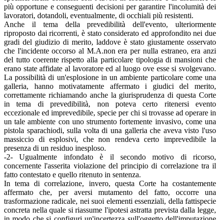
più opportune e conseguenti decisioni per garantire l'incolumità dei
lavoratori, dotandoli, eventualmente, di occhiali più resistenti.
Anche il tema della prevedibilità dell'evento, ulteriormente
riproposto dai ricorrenti, è stato considerato ed approfondito nei due
gradi del giudizio di merito, laddove è stato giustamente osservato
che l'incidente occorso al M.A.non era per nulla estraneo, era anzi
del tutto coerente rispetto alla particolare tipologia di mansioni che
erano state affidate al lavoratore ed al luogo ove esse si svolgevano.
La possibilità di un'esplosione in un ambiente particolare come una
galleria, hanno motivatamente affermato i giudici del merito,
correttamente richiamando anche la giurisprudenza di questa Corte
in tema di prevedibilità, non poteva certo ritenersi evento
eccezionale ed imprevedibile, specie per chi si trovasse ad operare in
un tale ambiente con uno strumento fortemente invasivo, come una
pistola sparachiodi, sulla volta di una galleria che aveva visto l'uso
massiccio di esplosivi, che non rendeva certo imprevedibile la
presenza di un residuo inesploso.
-2- Ugualmente infondato è il secondo motivo di ricorso,
concernente l'asserita violazione del principio di correlazione tra il
fatto contestato e quello ritenuto in sentenza.
In tema di correlazione, invero, questa Corte ha costantemente
affermato che, per aversi mutamento del fatto, occorre una
trasformazione radicale, nei suoi elementi essenziali, della fattispecie
concreta nella quale si riassume l'ipotesi astratta prevista dalla legge,
in modo che si configuri un'incertezza sull'oggetto dell'imputazione