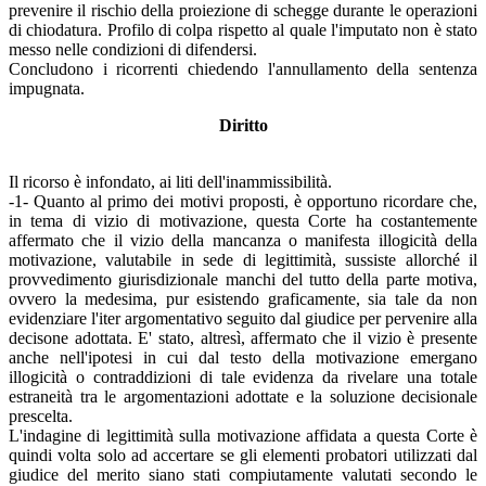
prevenire il rischio della proiezione di schegge durante le operazioni
di chiodatura. Profilo di colpa rispetto al quale l'imputato non è stato
messo nelle condizioni di difendersi.
Concludono i ricorrenti chiedendo l'annullamento della sentenza
impugnata.
Diritto
Il ricorso è infondato, ai liti dell'inammissibilità.
-1- Quanto al primo dei motivi proposti, è opportuno ricordare che,
in tema di vizio di motivazione, questa Corte ha costantemente
affermato che il vizio della mancanza o manifesta illogicità della
motivazione, valutabile in sede di legittimità, sussiste allorché il
provvedimento giurisdizionale manchi del tutto della parte motiva,
ovvero la medesima, pur esistendo graficamente, sia tale da non
evidenziare l'iter argomentativo seguito dal giudice per pervenire alla
decisone adottata. E' stato, altresì, affermato che il vizio è presente
anche nell'ipotesi in cui dal testo della motivazione emergano
illogicità o contraddizioni di tale evidenza da rivelare una totale
estraneità tra le argomentazioni adottate e la soluzione decisionale
prescelta.
L'indagine di legittimità sulla motivazione affidata a questa Corte è
quindi volta solo ad accertare se gli elementi probatori utilizzati dal
giudice del merito siano stati compiutamente valutati secondo le