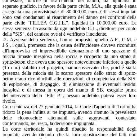
contestate, nonché al risarcimento del danno, da liquidarsi in
separato giudizio, in favore della parte civile, M.A., alla quale è stata
assegnata una provvisionale di 80.000,00 euro. Gli stessi imputati
sono stati condannati al risarcimento del danno nei confronti della
parte civile "FILLEA C.G.I.L.", liquidati in 10.000,00 euro. La
stessa sentenza ha assolto da ogni addebito C.L., direttore, per conto
della "SIS", del cantiere ove si è verificato l'incidente.
-2- Avverso detta sentenza, hanno proposto appello A.F., C.M. e
J.S., i quali, premesso che la causa dell'incidente doveva ricondursi
all'improvvisa ed imprevedibile detonazione di uno spezzone di
miccia rimasto inesploso nella roccia e ricoperto da uno strato di
spritz-beton che aveva uno spessore notevolmente inferiore a quello
(15 cm.) stabilito nel progetto, hanno osservato che, poiché sia la
presenza della miccia sia lo scarso spessore dello strato di spritz-
beton erano riconducibili alle operazioni, di competenza della SIS,
di esplosione, di disgaggio, di eliminazione di eventuali residui
inesplosi e di messa in opera del manto di SB, eseguite prima
dell'intervento della "Edil P.", nessun addebito poteva esser loro
rivolto.
Con sentenza del 27 gennaio 2014, la Corte d'appello di Torino ha
ridotto la pena inflitta ai tre imputati, avendo ritenuto la prevalenza
delle riconosciute attenuanti sulle aggravanti contestate,
confermando, nel resto, la decisione impugnata.
La corte territoriale ha quindi ribadito la responsabilità degli
imputati, avendo ritenuto che la loro ricostruzione dei fatti non