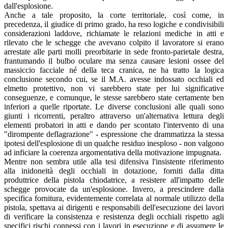
dall'esplosione.
Anche a tale proposito, la corte territoriale, così come, in
precedenza, il giudice di primo grado, ha reso logiche e condivisibili
considerazioni laddove, richiamate le relazioni mediche in atti e
rilevato che le schegge che avevano colpito il lavoratore si erano
arrestate alle parti molli preorbitarie in sede fronto-parietale destra,
frantumando il bulbo oculare ma senza causare lesioni ossee del
massiccio facciale né della teca cranica, ne ha tratto la logica
conclusione secondo cui, se il M.A. avesse indossato occhiali ed
elmetto protettivo, non vi sarebbero state per lui significative
conseguenze, e comunque, le stesse sarebbero state certamente ben
inferiori a quelle riportate. Le diverse conclusioni alle quali sono
giunti i ricorrenti, peraltro attraverso un'alternativa lettura degli
elementi probatori in atti e dando per scontato l'intervento di una
"dirompente deflagrazione" - espressione che drammatizza la stessa
ipotesi dell'esplosione di un qualche residuo inesploso - non valgono
ad inficiare la coerenza argomentativa della motivazione impugnata.
Mentre non sembra utile alla tesi difensiva l'insistente riferimento
alla inidoneità degli occhiali in dotazione, forniti dalla ditta
produttrice della pistola chiodatrice, a resistere all'impatto delle
schegge provocate da un'esplosione. Invero, a prescindere dalla
specifica fornitura, evidentemente correlata al normale utilizzo della
pistola, spettava ai dirigenti e responsabili dell'esecuzione dei lavori
di verificare la consistenza e resistenza degli occhiali rispetto agli
specifici rischi connessi con i lavori in esecuzione e di assumere le