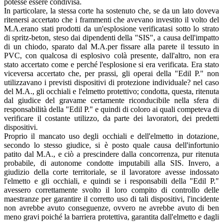
potesse essere condivisa.
In particolare, la stessa corte ha sostenuto che, se da un lato doveva
ritenersi accertato che i frammenti che avevano investito il volto del
M.A.erano stati prodotti da un'esplosione verificatasi sotto lo strato
di spritz-beton, steso dai dipendenti della "SIS", a causa dell'impatto
di un chiodo, sparato dal M.A.per fissare alla parete il tessuto in
PVC, con qualcosa di esplosivo colà presente, dall'altro, non era
stato accertato come e perché l'esplosione si era verificata. Era stato
viceversa accertato che, per prassi, gli operai della "Edil P." non
utilizzavano i previsti dispositivi di protezione individuale? nel caso
del M.A., gli occhiali e l'elmetto protettivo; condotta, questa, ritenuta
dal giudice del gravame certamente riconducibile nella sfera di
responsabilità della "Edil P." e quindi di coloro ai quali competeva di
verificare il costante utilizzo, da parte dei lavoratori, dei predetti
dispositivi.
Proprio il mancato uso degli occhiali e dell'elmetto in dotazione,
secondo lo stesso giudice, si è posto quale causa dell'infortunio
patito dal M.A., e ciò a prescindere dalla concorrenza, pur ritenuta
probabile, di autonome condotte imputabili alla SIS. Invero, a
giudizio della corte territoriale, se il lavoratore avesse indossato
l'elmetto e gli occhiali, e quindi se i responsabili della "Edil P."
avessero correttamente svolto il loro compito di controllo delle
maestranze per garantire il corretto uso di tali dispositivi, l'incidente
non avrebbe avuto conseguenze, ovvero ne avrebbe avuto di ben
meno gravi poiché la barriera protettiva, garantita dall'elmetto e dagli