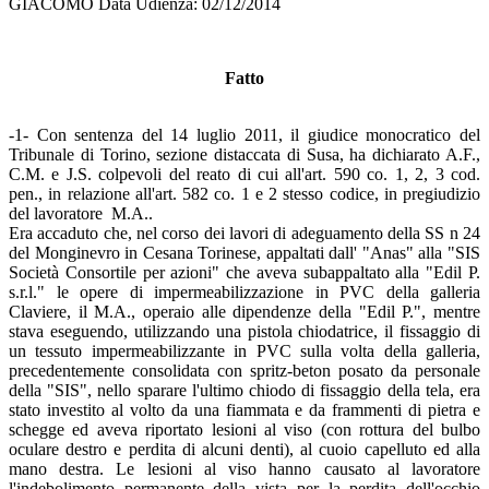
GIACOMO Data Udienza: 02/12/2014
Fatto
-1- Con sentenza del 14 luglio 2011, il giudice monocratico del
Tribunale di Torino, sezione distaccata di Susa, ha dichiarato A.F.,
C.M. e J.S. colpevoli del reato di cui all'art. 590 co. 1, 2, 3 cod.
pen., in relazione all'art. 582 co. 1 e 2 stesso codice, in pregiudizio
del lavoratore M.A..
Era accaduto che, nel corso dei lavori di adeguamento della SS n 24
del Monginevro in Cesana Torinese, appaltati dall' "Anas" alla "SIS
Società Consortile per azioni" che aveva subappaltato alla "Edil P.
s.r.l." le opere di impermeabilizzazione in PVC della galleria
Claviere, il M.A., operaio alle dipendenze della "Edil P.", mentre
stava eseguendo, utilizzando una pistola chiodatrice, il fissaggio di
un tessuto impermeabilizzante in PVC sulla volta della galleria,
precedentemente consolidata con spritz-beton posato da personale
della "SIS", nello sparare l'ultimo chiodo di fissaggio della tela, era
stato investito al volto da una fiammata e da frammenti di pietra e
schegge ed aveva riportato lesioni al viso (con rottura del bulbo
oculare destro e perdita di alcuni denti), al cuoio capelluto ed alla
mano destra. Le lesioni al viso hanno causato al lavoratore
l'indebolimento permanente della vista per la perdita dell'occhio