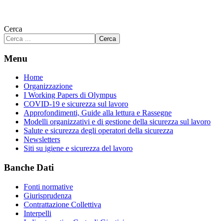
Cerca
Cerca
Menu
Home
Organizzazione
I Working Papers di Olympus
COVID-19 e sicurezza sul lavoro
Approfondimenti, Guide alla lettura e Rassegne
Modelli organizzativi e di gestione della sicurezza sul lavoro
Salute e sicurezza degli operatori della sicurezza
Newsletters
Siti su igiene e sicurezza del lavoro
Banche Dati
Fonti normative
Giurisprudenza
Contrattazione Collettiva
Interpelli