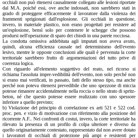
occhiali non può ritenersi causalmente collegato alle lesioni riportate
dal M.A. poiché essi, ove anche indossati, non sarebbero stati in
grado di proteggere efficacemente il lavoratore dalla violenza dei
frammenti sprigionati dall'esplosione. Gli occhiali in questione,
invero, in materiale plastico, non erano progettati per resistere ad
un'esplosione, bensì solo per contenere le schegge che possono
prodursi nell'operazione di sparo dei chiodi in una parete rocciosa.
La condotta omissiva addebitata agli imputati non aveva avuto,
quindi, alcuna efficienza causale nel determinismo dell'evento
lesivo, mentre le opposte conclusioni alle quali è pervenuta la corte
territoriale sarebbero frutto di argomentazioni del tutto prive di
coerenza logica.
Con riguardo all'elemento soggettivo del reato, nel ricorso si
richiama l'assoluta impre-vedibilità dell'evento, non solo perché non
si erano mai verificati, in passato, fatti dello stesso tipo, ma anche
perché non poteva ritenersi prevedibile che uno spezzone di miccia
potesse rimanere accidentalmente nella roccia o nello strato di spritz-
beton, né che questo potesse essere realizzato con uno spessore
inferiore a quello previsto;
b) Violazione del principio di correlazione ex arti 521 e 522 cod.
proc. pen. e vizio di motivazione con riferimento alla posizione del
ricorrente A.F.. Nei confronti di costui, invero, la corte territoriale ha
rilevato la presenza di un profilo di colpa ulteriore e diverso da
quello originariamente contestato, rappresentato dal non avere dotato
i lavoratori di occhiali di protezione più ampi e resistenti per