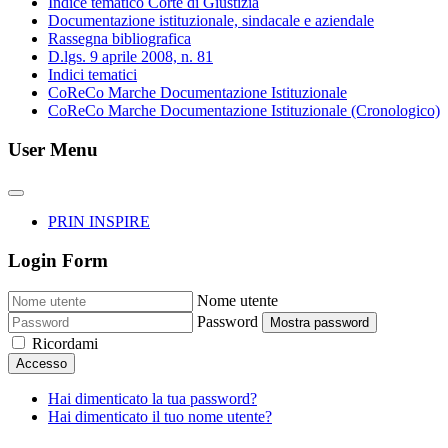
Indice tematico Corte di Giustizia
Documentazione istituzionale, sindacale e aziendale
Rassegna bibliografica
D.lgs. 9 aprile 2008, n. 81
Indici tematici
CoReCo Marche Documentazione Istituzionale
CoReCo Marche Documentazione Istituzionale (Cronologico)
User Menu
PRIN INSPIRE
Login Form
Nome utente
Password
Mostra password
Ricordami
Accesso
Hai dimenticato la tua password?
Hai dimenticato il tuo nome utente?