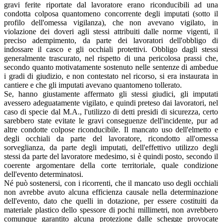
gravi ferite riportate dal lavoratore erano riconducibili ad una
condotta colposa quantomeno concorrente degli imputati (sotto il
profilo dell'omessa vigilanza), che non avevano vigilato, in
violazione dei doveri agli stessi attribuiti dalle norme vigenti, il
preciso adempimento, da parte dei lavoratori dell'obbligo di
indossare il casco e gli occhiali protettivi. Obbligo dagli stessi
generalmente trascurato, nel rispetto di una pericolosa prassi che,
secondo quanto motivatamente sostenuto nelle sentenze di ambedue
i gradi di giudizio, e non contestato nel ricorso, si era instaurata in
cantiere e che gli imputati avevano quantomeno tollerato.
Se, hanno giustamente affermato gli stessi giudici, gli imputati
avessero adeguatamente vigilato, e quindi preteso dai lavoratori, nel
caso di specie dal M.A., l'utilizzo di detti presidi di sicurezza, certo
sarebbero state evitate le gravi conseguenze dell'incidente, pur ad
altre condotte colpose riconducibile. Il mancato uso dell'elmetto e
degli occhiali da parte del lavoratore, ricondotto all'omessa
sorveglianza, da parte degli imputati, dell'effettivo utilizzo degli
stessi da parte del lavoratore medesimo, si è quindi posto, secondo il
coerente argomentare della corte territoriale, quale condizione
dell'evento determinatosi.
Né può sostenersi, con i ricorrenti, che il mancato uso degli occhiali
non avrebbe avuto alcuna efficienza causale nella determinazione
dell'evento, dato che quelli in dotazione, per essere costituiti da
materiale plastico dello spessore di pochi millimetri, non avrebbero
comunque garantito alcuna protezione dalle schegge provocate