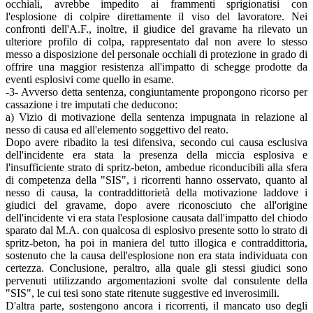
occhiali, avrebbe impedito ai frammenti sprigionatisi con
l'esplosione di colpire direttamente il viso del lavoratore. Nei
confronti dell'A.F., inoltre, il giudice del gravame ha rilevato un
ulteriore profilo di colpa, rappresentato dal non avere lo stesso
messo a disposizione del personale occhiali di protezione in grado di
offrire una maggior resistenza all'impatto di schegge prodotte da
eventi esplosivi come quello in esame.
-3- Avverso detta sentenza, congiuntamente propongono ricorso per
cassazione i tre imputati che deducono:
a) Vizio di motivazione della sentenza impugnata in relazione al
nesso di causa ed all'elemento soggettivo del reato.
Dopo avere ribadito la tesi difensiva, secondo cui causa esclusiva
dell'incidente era stata la presenza della miccia esplosiva e
l'insufficiente strato di spritz-beton, ambedue riconducibili alla sfera
di competenza della "SIS", i ricorrenti hanno osservato, quanto al
nesso di causa, la contraddittorietà della motivazione laddove i
giudici del gravame, dopo avere riconosciuto che all'origine
dell'incidente vi era stata l'esplosione causata dall'impatto del chiodo
sparato dal M.A. con qualcosa di esplosivo presente sotto lo strato di
spritz-beton, ha poi in maniera del tutto illogica e contraddittoria,
sostenuto che la causa dell'esplosione non era stata individuata con
certezza. Conclusione, peraltro, alla quale gli stessi giudici sono
pervenuti utilizzando argomentazioni svolte dal consulente della
"SIS", le cui tesi sono state ritenute suggestive ed inverosimili.
D'altra parte, sostengono ancora i ricorrenti, il mancato uso degli