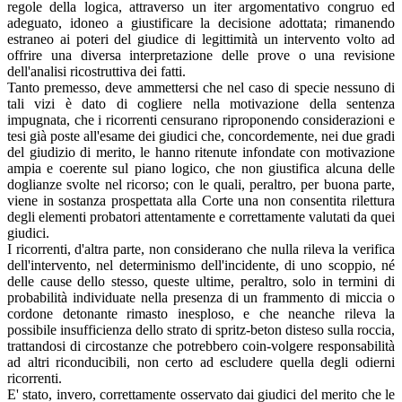
regole della logica, attraverso un iter argomentativo congruo ed
adeguato, idoneo a giustificare la decisione adottata; rimanendo
estraneo ai poteri del giudice di legittimità un intervento volto ad
offrire una diversa interpretazione delle prove o una revisione
dell'analisi ricostruttiva dei fatti.
Tanto premesso, deve ammettersi che nel caso di specie nessuno di
tali vizi è dato di cogliere nella motivazione della sentenza
impugnata, che i ricorrenti censurano riproponendo considerazioni e
tesi già poste all'esame dei giudici che, concordemente, nei due gradi
del giudizio di merito, le hanno ritenute infondate con motivazione
ampia e coerente sul piano logico, che non giustifica alcuna delle
doglianze svolte nel ricorso; con le quali, peraltro, per buona parte,
viene in sostanza prospettata alla Corte una non consentita rilettura
degli elementi probatori attentamente e correttamente valutati da quei
giudici.
I ricorrenti, d'altra parte, non considerano che nulla rileva la verifica
dell'intervento, nel determinismo dell'incidente, di uno scoppio, né
delle cause dello stesso, queste ultime, peraltro, solo in termini di
probabilità individuate nella presenza di un frammento di miccia o
cordone detonante rimasto inesploso, e che neanche rileva la
possibile insufficienza dello strato di spritz-beton disteso sulla roccia,
trattandosi di circostanze che potrebbero coin-volgere responsabilità
ad altri riconducibili, non certo ad escludere quella degli odierni
ricorrenti.
E' stato, invero, correttamente osservato dai giudici del merito che le