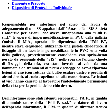
Dirigente e Preposto
Dispositivo di Protezione Individuale
Responsabilità per infortunio nel corso dei lavori di
adeguamento di una SS appaltati dall' "Anas" alla "SIS Società
Consortile per azioni" che aveva subappaltato alla "Edil P.
s.r.l." le opere di impermeabilizzazione in PVC della galleria
Omissis. Il M.A., operaio alle dipendenze della "Edil P.",
mentre stava eseguendo, utilizzando una pistola chiodatrice, il
fissaggio di un tessuto impermeabilizzante in PVC sulla volta
della galleria, precedentemente consolidata con spritz-beton
posato da personale della "SIS", nello sparare l'ultimo chiodo
di fissaggio della tela, era stato investito al volto da una
fiammata e da frammenti di pietra e schegge ed aveva riportato
lesioni al viso (con rottura del bulbo oculare destro e perdita di
alcuni denti), al cuoio capelluto ed alla mano destra. Le lesioni
al viso hanno causato al lavoratore l'indebolimento permanente
della vista per la perdita dell'occhio destro.
Dell'infortunio sono stati ritenuti responsabili: l'A.F., in qualità
di amministratore della "Edil P. s.r.l." e datore di lavoro
dell'operaio infortunato, il C.M. in qualità di direttore tecnico