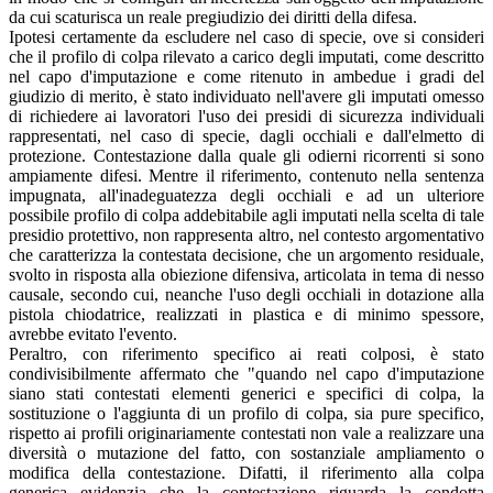
da cui scaturisca un reale pregiudizio dei diritti della difesa.
Ipotesi certamente da escludere nel caso di specie, ove si consideri
che il profilo di colpa rilevato a carico degli imputati, come descritto
nel capo d'imputazione e come ritenuto in ambedue i gradi del
giudizio di merito, è stato individuato nell'avere gli imputati omesso
di richiedere ai lavoratori l'uso dei presidi di sicurezza individuali
rappresentati, nel caso di specie, dagli occhiali e dall'elmetto di
protezione. Contestazione dalla quale gli odierni ricorrenti si sono
ampiamente difesi. Mentre il riferimento, contenuto nella sentenza
impugnata, all'inadeguatezza degli occhiali e ad un ulteriore
possibile profilo di colpa addebitabile agli imputati nella scelta di tale
presidio protettivo, non rappresenta altro, nel contesto argomentativo
che caratterizza la contestata decisione, che un argomento residuale,
svolto in risposta alla obiezione difensiva, articolata in tema di nesso
causale, secondo cui, neanche l'uso degli occhiali in dotazione alla
pistola chiodatrice, realizzati in plastica e di minimo spessore,
avrebbe evitato l'evento.
Peraltro, con riferimento specifico ai reati colposi, è stato
condivisibilmente affermato che "quando nel capo d'imputazione
siano stati contestati elementi generici e specifici di colpa, la
sostituzione o l'aggiunta di un profilo di colpa, sia pure specifico,
rispetto ai profili originariamente contestati non vale a realizzare una
diversità o mutazione del fatto, con sostanziale ampliamento o
modifica della contestazione. Difatti, il riferimento alla colpa
generica evidenzia che la contestazione riguarda la condotta