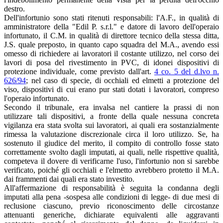
destro.
Dell'infortunio sono stati ritenuti responsabili: l'A.F., in qualità di
amministratore della "Edil P. s.r.l." e datore di lavoro dell'operaio
infortunato, il C.M. in qualità di direttore tecnico della stessa ditta,
J.S. quale preposto, in quanto capo squadra del M.A., avendo essi
omesso di richiedere ai lavoratori il costante utilizzo, nel corso dei
lavori di posa del rivestimento in PVC, di idonei dispositivi di
protezione individuale, come previsto dall'art.
4 co. 5 del d.lvo n.
626/94
; nel caso di specie, di occhiali ed elmetti a protezione del
viso, dispositivi di cui erano pur stati dotati i lavoratori, compreso
l'operaio infortunato.
Secondo il tribunale, era invalsa nel cantiere la prassi di non
utilizzare tali dispositivi, a fronte della quale nessuna concreta
vigilanza era stata svolta sui lavoratori, ai quali era sostanzialmente
rimessa la valutazione discrezionale circa il loro utilizzo. Se, ha
sostenuto il giudice del merito, il compito di controllo fosse stato
correttamente svolto dagli imputati, ai quali, nelle rispettive qualità,
competeva il dovere di verificarne l'uso, l'infortunio non si sarebbe
verificato, poiché gli occhiali e l'elmetto avrebbero protetto il M.A.
dai frammenti dai quali era stato investito.
All'affermazione di responsabilità è seguita la condanna degli
imputati alla pena -sospesa alle condizioni di legge- di due mesi di
reclusione ciascuno, previo riconoscimento delle circostanze
attenuanti generiche, dichiarate equivalenti alle aggravanti