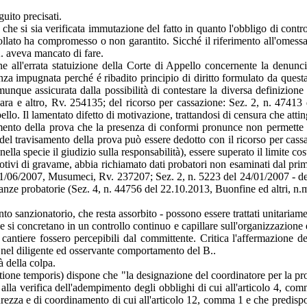
guito precisati.
o che si sia verificata immutazione del fatto in quanto l'obbligo di cont
ollato ha compromesso o non garantito. Sicché il riferimento all'omessa
A. aveva mancato di fare.
ne all'errata statuizione della Corte di Appello concernente la denunci
a impugnata perché é ribadito principio di diritto formulato da questa C
nque assicurata dalla possibilità di contestare la diversa definizione 
ara e altro, Rv. 254135; del ricorso per cassazione: Sez. 2, n. 47413
lo. Il lamentato difetto di motivazione, trattandosi di censura che atting
mento della prova che la presenza di conformi pronunce non permette d
o del travisamento della prova può essere dedotto con il ricorso per ca
a specie il giudizio sulla responsabilità), essere superato il limite cost
i motivi di gravame, abbia richiamato dati probatori non esaminati dal pr
1/06/2007, Musumeci, Rv. 237207; Sez. 2, n. 5223 del 24/01/2007 - dep
tanze probatorie (Sez. 4, n. 44756 del 22.10.2013, Buonfine ed altri, n.m
ento sanzionatorio, che resta assorbito - possono essere trattati unitariam
he si concretano in un controllo continuo e capillare sull'organizzazione 
 cantiere fossero percepibili dal committente. Critica l'affermazione del
.nel diligente ed osservante comportamento del B..
à della colpa.
atione temporis) dispone che "la designazione del coordinatore per la pro
 alla verifica dell'adempimento degli obblighi di cui all'articolo 4, co
rezza e di coordinamento di cui all'articolo 12, comma 1 e che predisponga