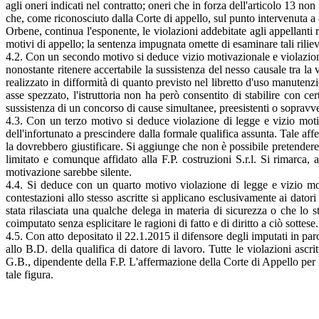
agli oneri indicati nel contratto; oneri che in forza dell'articolo 13 no
che, come riconosciuto dalla Corte di appello, sul punto intervenuta a co
Orbene, continua l'esponente, le violazioni addebitate agli appellanti r
motivi di appello; la sentenza impugnata omette di esaminare tali rilievi
4.2. Con un secondo motivo si deduce vizio motivazionale e violazione 
nonostante ritenere accertabile la sussistenza del nesso causale tra la v
realizzato in difformità di quanto previsto nel libretto d'uso manutenz
asse spezzato, l'istruttoria non ha però consentito di stabilire con c
sussistenza di un concorso di cause simultanee, preesistenti o sopravv
4.3. Con un terzo motivo si deduce violazione di legge e vizio motiv
dell'infortunato a prescindere dalla formale qualifica assunta. Tale af
la dovrebbero giustificare. Si aggiunge che non è possibile pretendere
limitato e comunque affidato alla F.P. costruzioni S.r.l. Si rimarca, a
motivazione sarebbe silente.
4.4. Si deduce con un quarto motivo violazione di legge e vizio mot
contestazioni allo stesso ascritte si applicano esclusivamente ai dator
stata rilasciata una qualche delega in materia di sicurezza o che lo s
coimputato senza esplicitare le ragioni di fatto e di diritto a ciò sottese.
4.5. Con atto depositato il 22.1.2015 il difensore degli imputati in p
allo B.D. della qualifica di datore di lavoro. Tutte le violazioni ascr
G.B., dipendente della F.P. L'affermazione della Corte di Appello per l
tale figura.