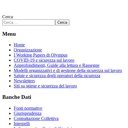
Cerca
Cerca
Menu
Home
Organizzazione
I Working Papers di Olympus
COVID-19 e sicurezza sul lavoro
Approfondimenti, Guide alla lettura e Rassegne
Modelli organizzativi e di gestione della sicurezza sul lavoro
Salute e sicurezza degli operatori della sicurezza
Newsletters
Siti su igiene e sicurezza del lavoro
Banche Dati
Fonti normative
Giurisprudenza
Contrattazione Collettiva
Interpelli