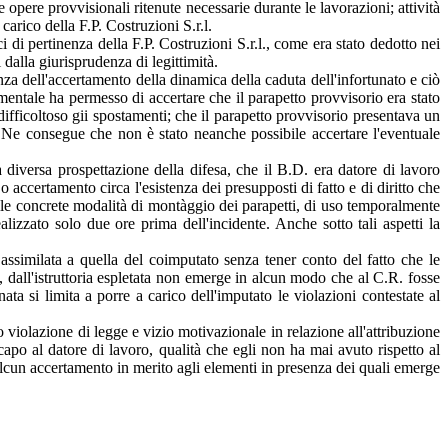
e opere provvisionali ritenute necessarie durante le lavorazioni; attività
carico della F.P. Costruzioni S.r.l.
i di pertinenza della F.P. Costruzioni S.r.l., come era stato dedotto nei
 dalla giurisprudenza di legittimità.
za dell'accertamento della dinamica della caduta dell'infortunato e ciò
ttimentale ha permesso di accertare che il parapetto provvisorio era stato
difficoltoso gii spostamenti; che il parapetto provvisorio presentava un
te. Ne consegue che non è stato neanche possibile accertare l'eventuale
diversa prospettazione della difesa, che il B.D. era datore di lavoro
accertamento circa l'esistenza dei presupposti di fatto e di diritto che
ulle concrete modalità di montàggio dei parapetti, di uso temporalmente
ealizzato solo due ore prima dell'incidente. Anche sotto tali aspetti la
ssimilata a quella del coimputato senza tener conto del fatto che le
a, dall'istruttoria espletata non emerge in alcun modo che al C.R. fosse
ta si limita a porre a carico dell'imputato le violazioni contestate al
violazione di legge e vizio motivazionale in relazione all'attribuzione
 capo al datore di lavoro, qualità che egli non ha mai avuto rispetto al
 alcun accertamento in merito agli elementi in presenza dei quali emerge