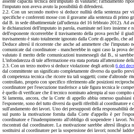
assente capacità tecnica dell'imputato di valutarle; l'affidamento rip
l'imputato non aveva avuto la possibilità di difendersi.
2.2. Con un secondo motivo si deduce nullità della sentenza per vio
specifiche e conferenti mosse con il gravame alla sentenza di primo gra
dal B. in sede dibattimentale (all'udienza del 16 febbraio 2012). Ad 
le dichiarazioni dell'imputato in parola, esaminate nel loro insieme e 
dell'esponente ricorrerebbe il travisamento della prova perché il giudi
travisamento è stato totalmente ignorato dalla Corte di appello, che a
Deduce altresì il ricorrente che anche ad ammettere che l'imputato non
comunicate dal coordinatore - mancherebbe in ogni caso la prova del ne
valutato il merito delle comunicazioni trasmessegli dal B., si sarebb
L'infondatezza di tale affermazione era stata portata all'attenzione de
2.3. Con un terzo motivo si deduce violazione degli articoli
6 del dec
dal committente un significato completamente diverso da quello previsto
di competenza tecnica che ricorre tra tali soggetti; come d'altronde rit
controllato, proprio con specifico riferimento alle posizioni recipro
coordinatore per l'esecuzione trasferisce a tale figura tecnica le compe
è quello di verificare che il tecnico nominato adempia al suo compito d
Si lamenta, ancora, che la Corte di appello abbia omesso qualsiasi mo
l'esponente, sono del tutto diversi da quelli riferibili al coordinatore
sull'andamento dei lavori. Uno dei presupposti della responsabilità del
sul punto la motivazione fornita dalla Corte d'appello è per l'esp
coordinatore e l'inadempimento all'obbligo di sospendere i lavori. No
riscontrati dal coordinatore. La motivazione sarebbe altresì illogica n
sostituirsi al coordinatore per la sospensione dei lavori; nonché laddov