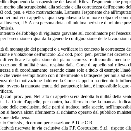
edile disponendo la sospensione dei lavori. Rileva l'esponente che proprio
n merito alla scrupolosità, alla solerzia e alla correttezza dell'operato de
3 cod. pen. e vizio motivazionale. Lamenta l'esponente che all'imputato s
a nei motivi di appello, i quali segnalavano la minore colpa del commi
all'inverso, il S.A.era persona dotata di minima perizia e di minime possi
Omissis.
ntenuto dell'obbligo di vigilanza gravante sul coordinatore per l'esecuz
e per l'esecuzione riguarda la generale configurazione delle lavorazion
ità di montaggio dei parapetti o a verificare in concreto la correttezza d
ione e violazione dell'articolo 552 cod. proc. pen. perchè nel decreto ch
di verificare l'applicazione del piano sicurezza e di coordinamento e d
a eccezione di nullità è stata respinta dalla Corte di appello sul riliev
curezza e di coordinamento, essendo citata solo a titolo di esempio l'ina
che viene esemplificato con il riferimento a fattispecie per nulla ad es
ienza della motivazione laddove la Corte d'appello ha ritenuto ininflue
to, ovvero la mancata tenuta del parapetto; infatti, è impossibile legare
ificare.
) cod. proc. pen. Nell'atto di appello si era dedotta la nullità della sen
ti. La Corte d'appello, per contro, ha affermato che la mancata indicazi
ione delle conclusioni delle parti si traduce, nella specie, nell'impossibi
n si faceva alcun riferimento al richiamo operato dal pubblico ministero a
azione della pena.
ocato Omissis , ricorrono per cassazione B.D. e C.R..
ttività riservata in via esclusiva alla F.P. Costruzioni S.r.l., rispetto 