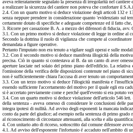
aveva reiteratamente segnalato la presenza di irregolarità nel cantiere 
a realizzare la sicurezza del cantiere non poteva che confortare il S.A.i
2.4. Con un quarto motivo si deduce violazione degli articoli 132 e 13
senza neppure prendere in considerazione quanto 'evidenziato sul tem
certamente dotato di specifiche e adeguate competenze ed il fatto che, 
3. Ricorre per cassazione B. A. a mezzo dei difensori di fiducia, avv. 
3.1. Con un primo motivo si deduce violazione di legge in ordine al co
Secondo la dottrina il ruolo di vigilanza che compete al coordinator
demandata a figure operative.
Pertanto l'imputato non era tenuto a vigilare sugli operai e sulle modal
3.2. Con il secondo motivo si deduce manifesta illogicità della motivaz
precisa. Ciò in quanto si contestava al B. da un canto di aver omesso 
aperture lasciate nel solaio del primo piano dell'edificio. La relativ
l'omissione della verifica delle disposizioni contenute nel piano di si
non è sufficientemente chiara l'accusa di aver tenuto un comportamento 
3.3. Con un terzo motivo si deduce l'illogicità manifesta e l'insuffic
essendo sufficiente l'accertamento del motivo per il quale egli era cadu
si è accertato previamente come e perché quell'evento si era potuto ver
3.4. Con un quarto motivo si deduce violazione dell'articolo 546 lett. d
della sentenza - aveva omesso di considerare le conclusioni delle par
integra ipotesi di nullità. Ad avviso degli esponenti la mancata indicaz
conto da parte del giudice; ad esempio nella sentenza di primo grado no
al riconoscimento di circostanze attenuanti, alla scelta e alla quantific
4. Con unitario atto di ricorso, sottoscritto dal comune difensore avv
4.1. Ad avviso dell'esponente l'infortunio é accaduto nell'ambito di un'a