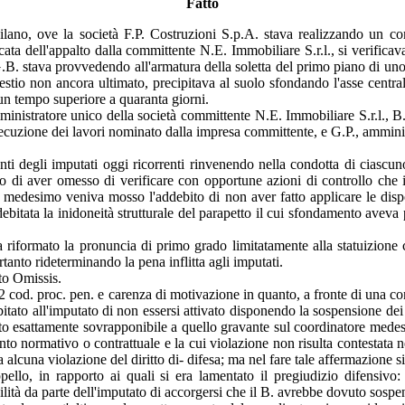
Fatto
ilano, ove la società F.P. Costruzioni S.p.A. stava realizzando un com
cata dell'appalto dalla committente N.E. Immobiliare S.r.l., si verifica
.B. stava provvedendo all'armatura della soletta del primo piano di uno 
lpestio non ancora ultimato, precipitava al suolo sfondando l'asse centra
 un tempo superiore a quaranta giorni.
ministratore unico della società committente N.E. Immobiliare S.r.l., B.
secuzione dei lavori nominato dalla impresa committente, e G.P., amminist
 degli imputati oggi ricorrenti rinvenendo nella condotta di ciascuno 
tto di aver omesso di verificare con opportune azioni di controllo che i
e medesimo veniva mosso l'addebito di non aver fatto applicare le disp
debitata la inidoneità strutturale del parapetto il cui sfondamento avev
 riformato la pronuncia di primo grado limitatamente alla statuizione 
anto rideterminando la pena inflitta agli imputati.
to Omissis.
 cod. proc. pen. e carenza di motivazione in quanto, a fronte di una con
tato all'imputato di non essersi attivato disponendo la sospensione dei l
nuto esattamente sovrapponibile a quello gravante sul coordinatore mede
to normativo o contrattuale e la cui violazione non risulta contestata n
 alcuna violazione del diritto di- difesa; ma nel fare tale affermazione s
ppello, in rapporto ai quali si era lamentato il pregiudizio difensivo
ilità da parte dell'imputato di accorgersi che il B. avrebbe dovuto sospend