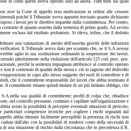
zione di come questi aveva operato sino ad allora. Tutti temi sui quali
non aver la Corte di appello reso motivazione in ordine alle censure
ttimentali poiché il Tribunale aveva appunto travisato quanto dichiarato
eso i lavori per le direttive impartite dalla committenza. Per contro,
to contrario di quanto asserito dalla sentenza di primo grado. Ad avviso
ente esclusa dal risultato probatorio. Si rileva, infine, che il dedotto
ttuare una valutazione di merito dell'asserita gravità delle infrazioni
erificatosi. Il Tribunale aveva dato per scontato che, se il S.A.avesse
avrebbe agito in sua sostituzione ordinando la sospensione dei lavori.
orrendo ulteriormente nella violazione dell'articolo 125 cod. proc. pen.
azionale, perché la sentenza impugnata attribuisce al controllo operato
non il contenuto di qualità della stessa e ciò in ragione del dislivello
ovrapposizione in capo allo stesso soggetto dei ruoli di controllore e di
indi, che il committente responsabile dei lavori che abbia nominato il
ne. Il committente rimane quindi titolare di un più limitato obbligo, che
 S.A.nella sua qualità di committente; profili di colpa che, ribadisce
orte, nel controllo pressante, continuo e capillare sull'organizzazione e
bbia avuto la possibilità di percepire eventuali situazioni di pericolo;
particolari competenze tecniche per cogliere i rischi segnalati dal
ppello abbia ritenuto facilmente percepibile la presenza di rischi non
caduta dall'alto con la possibilità di rendersi conto della necessità di
za di una situazione di rischio dalla circostanza che in precedenza il B.