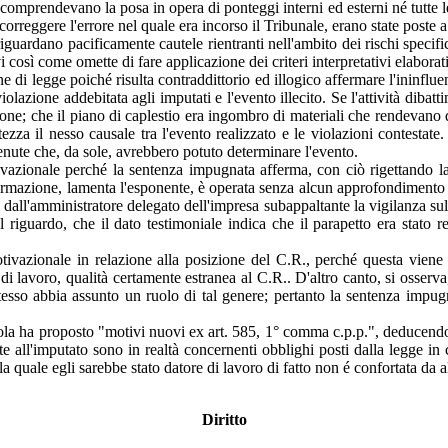
n comprendevano la posa in opera di ponteggi interni ed esterni né tutte l
rreggere l'errore nel quale era incorso il Tribunale, erano state poste a 
iguardano pacificamente cautele rientranti nell'ambito dei rischi specific
 così come omette di fare applicazione dei criteri interpretativi elaborati
di legge poiché risulta contraddittorio ed illogico affermare l'ininfluen
iolazione addebitata agli imputati e l'evento illecito. Se l'attività diba
ione; che il piano di caplestio era ingombro di materiali che rendevano 
ertezza il nesso causale tra l'evento realizzato e le violazioni contesta
enute che, da sole, avrebbero potuto determinare l'evento.
azionale perché la sentenza impugnata afferma, con ciò rigettando la 
fermazione, lamenta l'esponente, è operata senza alcun approfondimento o 
 dall'amministratore delegato dell'impresa subappaltante la vigilanza s
l riguardo, che il dato testimoniale indica che il parapetto era stato r
ivazionale in relazione alla posizione del C.R., perché questa viene a
i di lavoro, qualità certamente estranea al C.R.. D'altro canto, si osserv
tesso abbia assunto un ruolo di tal genere; pertanto la sentenza impugna
arola ha proposto "motivi nuovi ex art. 585, 1° comma c.p.p.", deducendo 
itte all'imputato sono in realtà concernenti obblighi posti dalla legge in
a quale egli sarebbe stato datore di lavoro di fatto non é confortata da
Diritto