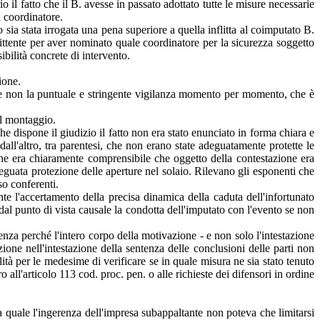
 il fatto che il B. avesse in passato adottato tutte le misure necessarie
l coordinatore.
ia stata irrogata una pena superiore a quella inflitta al coimputato B.
ttente per aver nominato quale coordinatore per la sicurezza soggetto
bilità concrete di intervento.
ione.
i e non la puntuale e stringente vigilanza momento per momento, che è
el montaggio.
e dispone il giudizio il fatto non era stato enunciato in forma chiara e
all'altro, tra parentesi, che non erano state adeguatamente protette le
o che era chiaramente comprensibile che oggetto della contestazione era
deguata protezione delle aperture nel solaio. Rilevano gli esponenti che
so conferenti.
nte l'accertamento della precisa dinamica della caduta dell'infortunato
 dal punto di vista causale la condotta dell'imputato con l'evento se non
tenza perché l'intero corpo della motivazione - e non solo l'intestazione
one nell'intestazione della sentenza delle conclusioni delle parti non
lità per le medesime di verificare se in quale misura ne sia stato tenuto
ll'articolo 113 cod. proc. pen. o alle richieste dei difensori in ordine
alla quale l'ingerenza dell'impresa subappaltante non poteva che limitarsi