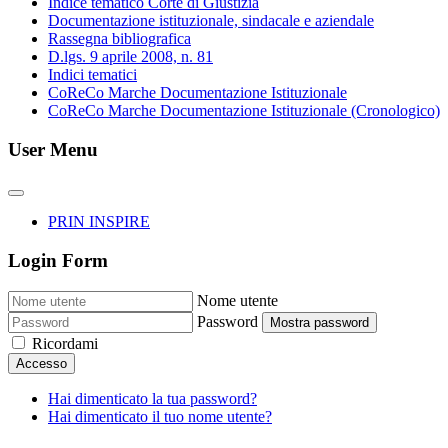
Indice tematico Corte di Giustizia
Documentazione istituzionale, sindacale e aziendale
Rassegna bibliografica
D.lgs. 9 aprile 2008, n. 81
Indici tematici
CoReCo Marche Documentazione Istituzionale
CoReCo Marche Documentazione Istituzionale (Cronologico)
User Menu
PRIN INSPIRE
Login Form
Nome utente
Password
Mostra password
Ricordami
Accesso
Hai dimenticato la tua password?
Hai dimenticato il tuo nome utente?