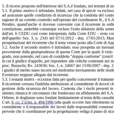
5. Il ricorso proposto nell'interesse del S.A.é fondato, nei termini di se
5.1. Il primo motivo è infondato. Infatti, nel caso di specie va esclus
ad assicurare quelle condizioni di sicurezza che la condotta del contr
ragione di un corretto controllo sull'operato del coordinatore B., il S.
Peraltro, quand'anche si dovesse convenire con il ricorrente in ordi
correlazione, andrebbe comunque escluso l'esito ablatorio della sentenz
dall'art. 6 CEDU così come interpretato dalla Corte EDU - resta comu
dell'appello: Sez. 3, n. 2341 del 07/11/2012 - dep. 17/01/2013, Man
prospettazione del ricorrente che il tema venne posto alla Corte di Appel
5.2. Anche il secondo motivo é infondato; esso prospetta un travisa
proveniente dalla giurisprudenza di questa Corte per la quale il vizi
grado, non potendo, nel caso di cosiddetta "doppia conforme" (com'è nell
in cui il giudice d'appello, per rispondere alle critiche contenute ne
proc. Buraschi, Rv. 243636; Sez. 1, n. 24667 del 15/06/2007 - dep. 2
i giudici di merito siano incorsi nel medesimo travisamento delle risul
Evenienze neppure allegate dal ricorrente.
5.3. I restanti motivi - eccezion fatta per quello concernente il trattam
Il ricorrente censura l'indebita attribuzione al committente di doveri c
gestione della sicurezza del lavoro. Contesta che i rischi presenti in
sinistro; rimarca le circostanze che fondavano un affidamento del S.A
Orbene, le doglianze sono fondate limitatamente al tema della causalit
L'art.
6, co. 2 d.lgs. n. 494/1996
(alla quale occorre fare riferimento r
committente o il responsabile dei lavori dalle responsabilità connesse
prevede che il coordinatore per la progettazione rediga il piano di sicu