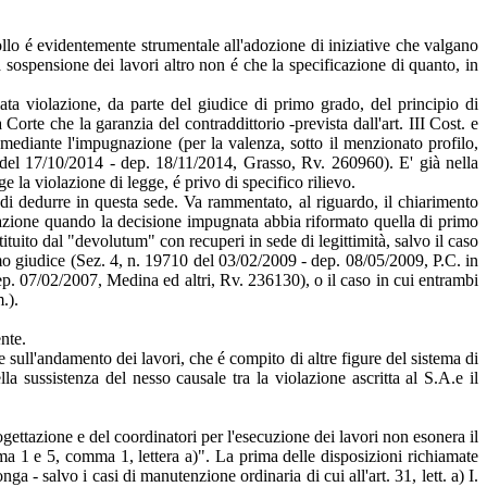
rollo é evidentemente strumentale all'adozione di iniziative che valgano
 sospensione dei lavori altro non é che la specificazione di quanto, in
ata violazione, da parte del giudice di primo grado, del principio di
orte che la garanzia del contraddittorio -prevista dall'art. III Cost. e
mediante l'impugnazione (per la valenza, sotto il menzionato profilo,
 del 17/10/2014 - dep. 18/11/2014, Grasso, Rv. 260960). E' già nella
e la violazione di legge, é privo di specifico rilievo.
i dedurre in questa sede. Va rammentato, al riguardo, il chiarimento
ssazione quando la decisione impugnata abbia riformato quella di primo
ituito dal "devolutum" con recuperi in sede di legittimità, salvo il caso
imo giudice (Sez. 4, n. 19710 del 03/02/2009 - dep. 08/05/2009, P.C. in
. 07/02/2007, Medina ed altri, Rv. 236130), o il caso in cui entrambi
.).
ente.
e sull'andamento dei lavori, che é compito di altre figure del sistema di
la sussistenza del nesso causale tra la violazione ascritta al S.A.e il
gettazione e del coordinatori per l'esecuzione dei lavori non esonera il
mma 1 e 5, comma 1, lettera a)". La prima delle disposizioni richiamate
 - salvo i casi di manutenzione ordinaria di cui all'art. 31, lett. a) I.