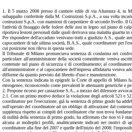
1. Il 5 marzo 2008 presso il cantiere edile di via Altamura 4, in M
subappalto conferitole dalla M. Costruzioni S.p.A., a sua volta incari
costruzioni S.p.A. con mansioni di carpentiere di secondo livello. Il G
l'attività di fissaggio delle fodere delle assi in legno sul piano di ca
riportava lesioni personali dalle quali derivava una malattia guarita in
Per rispondere dell'accaduto venivano tratti a giudizio A.S., quale am
capocantiere di tale ultima società, B.A.S., quale coordinatore per l'e
cui posizione non rileva in questa sede.
Il Tribunale di Milano pronunciava sentenza di condanna nei confronti
particolare all'amministratore della società committente veniva ascri
contenute nel piano di sicurezza e di coordinamento; al coordinator
all'amministratore e al capocantiere dell'impresa affidataria veniva ad
difforme da quanto previsto dal libretto d'uso e manutenzione.
Con la sentenza indicata in epigrafe la Corte di appello di Milano ha
eterogenee, riconoscendo come prevalenti le attenuanti generiche e pert
2. Propone ricorso per cassazione S.A., a mezzo del difensore avvoca
2.1. Con un primo motivo deduce la violazione degli articoli 521 e 522
coordinatore per l'esecuzione, già la sentenza di primo grado ha addebi
sull'operato del coordinatore ad un obbligo di attivazione dal conte
supplenza rispetto ai compiti del coordinatore che non trova fondamen
di nullità della sentenza di primo grado, ha affermato che non vi è stata
alcuna ai molteplici profili, analiticamente indicati nei motivi di a
coordinatore alla fine del 2007 e quelle dell'inizio del 2008; l'impossib