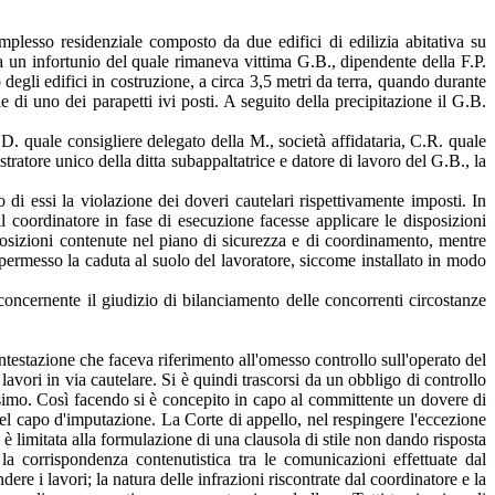
plesso residenziale composto da due edifici di edilizia abitativa su
va un infortunio del quale rimaneva vittima G.B., dipendente della F.P.
degli edifici in costruzione, a circa 3,5 metri da terra, quando durante
le di uno dei parapetti ivi posti. A seguito della precipitazione il G.B.
D. quale consigliere delegato della M., società affidataria, C.R. quale
ratore unico della ditta subappaltatrice e datore di lavoro del G.B., la
di essi la violazione dei doveri cautelari rispettivamente imposti. In
l coordinatore in fase di esecuzione facesse applicare le disposizioni
osizioni contenute nel piano di sicurezza e di coordinamento, mentre
a permesso la caduta al suolo del lavoratore, siccome installato in modo
concernente il giudizio di bilanciamento delle concorrenti circostanze
testazione che faceva riferimento all'omesso controllo sull'operato del
avori in via cautelare. Si è quindi trascorsi da un obbligo di controllo
simo. Così facendo si è concepito in capo al committente un dovere di
el capo d'imputazione. La Corte di appello, nel respingere l'eccezione
i è limitata alla formulazione di una clausola di stile non dando risposta
: la corrispondenza contenutistica tra le comunicazioni effettuate dal
ere i lavori; la natura delle infrazioni riscontrate dal coordinatore e la