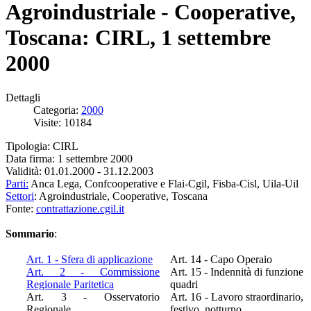
Agroindustriale - Cooperative,
Toscana: CIRL, 1 settembre
2000
Dettagli
Categoria:
2000
Visite: 10184
Tipologia: CIRL
Data firma: 1 settembre 2000
Validità: 01.01.2000 - 31.12.2003
Parti:
Anca Lega, Confcooperative e Flai-Cgil, Fisba-Cisl, Uila-Uil
Settori
: Agroindustriale, Cooperative, Toscana
Fonte:
contrattazione.cgil.it
Sommario
:
Art. 1 - Sfera di applicazione
Art. 14 - Capo Operaio
Art. 2 - Commissione
Art. 15 - Indennità di funzione
Regionale Paritetica
quadri
Art. 3 - Osservatorio
Art. 16 - Lavoro straordinario,
Regionale
festivo, notturno