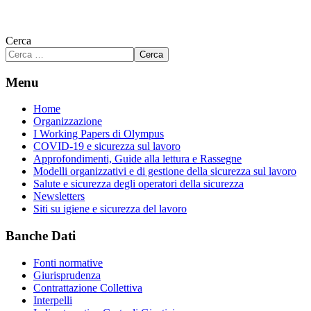
Cerca
Cerca
Menu
Home
Organizzazione
I Working Papers di Olympus
COVID-19 e sicurezza sul lavoro
Approfondimenti, Guide alla lettura e Rassegne
Modelli organizzativi e di gestione della sicurezza sul lavoro
Salute e sicurezza degli operatori della sicurezza
Newsletters
Siti su igiene e sicurezza del lavoro
Banche Dati
Fonti normative
Giurisprudenza
Contrattazione Collettiva
Interpelli