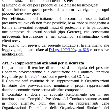
somministrazione di fitofarmaci debba essere:
a) almeno di 48 ore per i prodotti di 1 e 2 classe tossicologica;
b) non inferiore a quello previsto dalla normativa vigente per ogni
prodotto delle altre classi.
Per l'effettuazione dei trattamenti si raccomanda l'uso di trattori
pressurizzati; ove ciò non fosse possibile, le aziende si impegnano a
fornire ai lavoratori adeguati mezzi di protezione e, in particolare,
tute composte da tessuti speciali (tipo Goretex), che consentano
un'adeguata traspirazione e, nel contempo, salvaguardino dagli
effetti nocivi.
Per quanto non previsto dal presente contratto si fa riferimento alle
leggi vigenti, in particolare al
D.Lgs. 19/9/1994, n. 626
e successive
modificazioni.
Art. 7 - Rappresentanti aziendali per la sicurezza
Le parti entro il termine di tre mesi dalla stipula del presente
Contratto provvederanno alla costituzione del Comitato Paritetico
Regionale per la
626/94
, così come previsto dal CCNL.
Il Comitato sarà costituito da sei rappresentanti le Organizzazioni
firmatarie che provvederanno nominare i propri rappresentanti
dandone comunicazione scritta alle altre componenti.
Il Comitato si doterà di apposito Regolamento per il suo
funzionamento. Compiti di Presidenza del Comitato saranno assunti
in modo alternato, ogni due anni, da rappresentanti delle
Organizzazioni Datoriali e delle Organizzazioni Sindacali dei