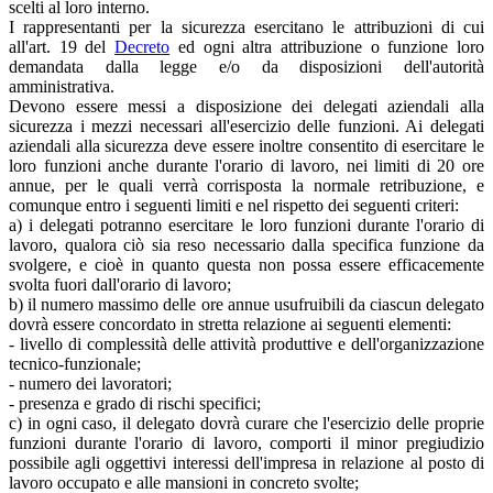
scelti al loro interno.
I rappresentanti per la sicurezza esercitano le attribuzioni di cui
all'art. 19 del
Decreto
ed ogni altra attribuzione o funzione loro
demandata dalla legge e/o da disposizioni dell'autorità
amministrativa.
Devono essere messi a disposizione dei delegati aziendali alla
sicurezza i mezzi necessari all'esercizio delle funzioni. Ai delegati
aziendali alla sicurezza deve essere inoltre consentito di esercitare le
loro funzioni anche durante l'orario di lavoro, nei limiti di 20 ore
annue, per le quali verrà corrisposta la normale retribuzione, e
comunque entro i seguenti limiti e nel rispetto dei seguenti criteri:
a) i delegati potranno esercitare le loro funzioni durante l'orario di
lavoro, qualora ciò sia reso necessario dalla specifica funzione da
svolgere, e cioè in quanto questa non possa essere efficacemente
svolta fuori dall'orario di lavoro;
b) il numero massimo delle ore annue usufruibili da ciascun delegato
dovrà essere concordato in stretta relazione ai seguenti elementi:
- livello di complessità delle attività produttive e dell'organizzazione
tecnico-funzionale;
- numero dei lavoratori;
- presenza e grado di rischi specifici;
c) in ogni caso, il delegato dovrà curare che l'esercizio delle proprie
funzioni durante l'orario di lavoro, comporti il minor pregiudizio
possibile agli oggettivi interessi dell'impresa in relazione al posto di
lavoro occupato e alle mansioni in concreto svolte;