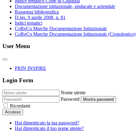
Indice tematico Corte di Giustizia
Documentazione istituzionale, sindacale e aziendale
Rassegna bibliografica
D.lgs. 9 aprile 2008, n. 81
Indici tematici
CoReCo Marche Documentazione Istituzionale
CoReCo Marche Documentazione Istituzionale (Cronologico)
User Menu
PRIN INSPIRE
Login Form
Nome utente
Password
Mostra password
Ricordami
Accesso
Hai dimenticato la tua password?
Hai dimenticato il tuo nome utente?