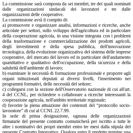
La commissione sarà composta da sei membri, tre dei quali nominati
dalle organizzazioni sindacali dei lavoratori e tre dalle
organizzazioni delle cooperative.
La commissione avrà il compito di:
a) promuovere e organizzare analisi, informazioni e ricerche, anche
articolate per settori, sullo sviluppo dell'agricoltura ed in particolare
della cooperazione agricola, in una visione integrata con i problemi
della trasformazione e commercializzazione dei prodotti agricoli,
degli investimenti e della spesa pubblica, dell'innovazione
tecnologica, della evoluzione organizzativa del sistema delle imprese
cooperative, del mercato del lavoro ed in particolare dell'andamento
quantitativo e qualitativo dell'occupazione, della sicurezza e della
salubrità dell'ambiente di lavoro;
b) esaminare le necessità di formazione professionale e proporre agli
organi istituzionali deputati ai diversi livelli, l'inserimento nei
programmi formativi, delle necessità del settore;
c) collegarsi con la sezione dell'Osservatorio nazionale di cui all'art.
4 del CCNL, per richiedere o collaborare a ricerche interessanti la
cooperazione agricola, nell'ambito territoriale regionale;
d) favorire la piena attuazione dei contenuti del “protocollo socio-
lavoratore” di cui al CCNL 22.7.99.
In sede di prima designazione, ognuna delle organizzazioni
firmatarie del presente contratto comunicherà per iscritto a tutte le
altre i nominativi dei propri membri entro tre mesi dalla stipula del
presente Contratto Integrativo. Qualora entro il predetto termine una