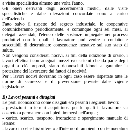
a visita specialistica almeno una volta l'anno.
Gli oneri derivanti dagli accertamenti medici, dalle visite
specialistiche e dalle rilevazioni concordate sono a carico
dell'azienda.
Fatto salvo il rispetto del segreto industriale, le cooperative
comunicheranno periodicamente, e comunque ogni sei mesi, ai
delegati aziendali, l'elenco delle sostanze impiegate nei processi
produttivi con le quali il lavoratore può venire a contatto e
suscettibili di determinare conseguenze negative sul suo stato di
salute.
Non vengono considerati nocivi, ai fini della riduzione di orario, i
lavori effettuati con adeguati mezzi e/o sistemi che da parte degli
organi a ciò preposti, siano riconosciuti idonei a garantire la
protezione del lavoratore dai fattori di nocività.
Per i lavori nocivi dovranno in ogni caso essere rispettate tutte le
norme di sicurezza e di prevenzione previste dalle vigente
legislazione.
B) Lavori pesanti e disagiati
Le parti riconoscono come disagiati e/o pesanti i seguenti lavori:
- prestazioni in terreni acquitrinosi per le quali il lavoratore sia
costretto a permanere con i piedi immersi nell'acqua;
- carico, scarico, trasporto, irrorazione e spargimento manuale di
letame;
- lavoro in celle frigorifere o all'interno di ambienti con temperatura