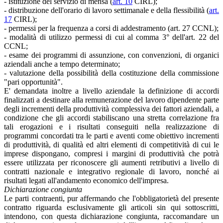
- istituzione del servizio di mensa (
art. 10
CIRL);
- distribuzione dell'orario di lavoro settimanale e della flessibilità (
art.
17
CIRL);
- permessi per la frequenza a corsi di addestramento (art. 27 CCNL);
- modalità di utilizzo permessi di cui al comma 3° dell'art. 22 del
CCNL;
- esame dei programmi di assunzione, con convenzioni, di organici
aziendali anche a tempo determinato;
- valutazione della possibilità della costituzione della commissione
"pari opportunità".
E' demandata inoltre a livello aziendale la definizione di accordi
finalizzati a destinare alla remunerazione del lavoro dipendente parte
degli incrementi della produttività complessiva dei fattori aziendali, a
condizione che gli accordi stabiliscano una stretta correlazione fra
tali erogazioni e i risultati conseguiti nella realizzazione di
programmi concordati tra le parti e aventi come obiettivo incrementi
di produttività, di qualità ed altri elementi di competitività di cui le
imprese dispongano, compresi i margini di produttività che potrà
essere utilizzata per riconoscere gli aumenti retributivi a livello di
contratti nazionale e integrativo regionale di lavoro, nonché ai
risultati legati all'andamento economico dell'impresa.
Dichiarazione congiunta
Le parti contraenti, pur affermando che l'obbligatorietà del presente
contratto riguarda esclusivamente gli articoli sin qui sottoscritti,
intendono, con questa dichiarazione congiunta, raccomandare un