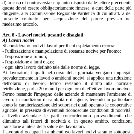
d) in caso di controversia su quanto disposto dalle lettere precedenti,
questa dovrà essere obbligatoriamente rimessa, a cura della parte più
diligente, alla Commissione Regionale Paritetica di cui all'art. 2 del
presente contratto per l'acquisizione del parere previsto nel
medesimo articolo.
Art. 8 - Lavori nocivi, pesanti e disagiati
A) Lavori nocivi
Si considerano nocivi i lavori per il cui espletamento ricorra:
- l'utilizzazione e manipolazione di sostanze nocive per l'uomo;
- l'esposizione a rumori;
- l'esposizione a lumi e gas;
- ogni altro lavoro definito tale dalle norme di legge.
Ai lavoratori, i quali nel corso della giornata vengano impiegati
prevalentemente in lavori o ambienti nocivi, si applica una riduzione
dell'orario di lavoro, fermo restando il diritto alla normale
retribuzione, pari a 20 minuti per ogni ora di effettivo lavoro nocivo.
Fermo restando l'impegno delle aziende di mantenere l'ambiente di
lavoro in condizioni di salubrità e di igiene, tenendo in particolare
conto la caratterizzazione dei settori nei quali operano le cooperative
agricole, in presenza di eventuali riconosciute condizioni di nocività,
a livello aziendale le parti concorderanno provvedimenti che
eliminino tali fattori di nocività e, in questo ambito, condizioni
transitorie a tutela della salute dei lavoratori.
I lavoratori occupati in ambienti e/o lavori nocivi saranno sottoposti