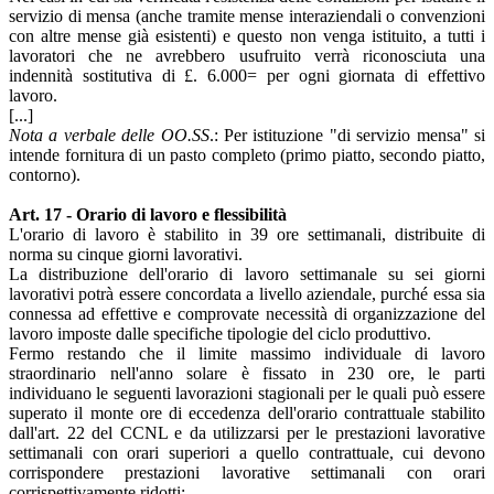
servizio di mensa (anche tramite mense interaziendali o convenzioni
con altre mense già esistenti) e questo non venga istituito, a tutti i
lavoratori che ne avrebbero usufruito verrà riconosciuta una
indennità sostitutiva di £. 6.000= per ogni giornata di effettivo
lavoro.
[...]
Nota a verbale delle OO.SS
.: Per istituzione "di servizio mensa" si
intende fornitura di un pasto completo (primo piatto, secondo piatto,
contorno).
Art. 17 - Orario di lavoro e flessibilità
L'orario di lavoro è stabilito in 39 ore settimanali, distribuite di
norma su cinque giorni lavorativi.
La distribuzione dell'orario di lavoro settimanale su sei giorni
lavorativi potrà essere concordata a livello aziendale, purché essa sia
connessa ad effettive e comprovate necessità di organizzazione del
lavoro imposte dalle specifiche tipologie del ciclo produttivo.
Fermo restando che il limite massimo individuale di lavoro
straordinario nell'anno solare è fissato in 230 ore, le parti
individuano le seguenti lavorazioni stagionali per le quali può essere
superato il monte ore di eccedenza dell'orario contrattuale stabilito
dall'art. 22 del CCNL e da utilizzarsi per le prestazioni lavorative
settimanali con orari superiori a quello contrattuale, cui devono
corrispondere prestazioni lavorative settimanali con orari
corrispettivamente ridotti: