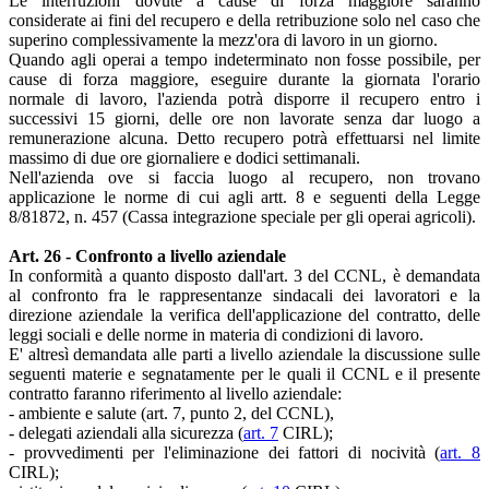
Le interruzioni dovute a cause di forza maggiore saranno
considerate ai fini del recupero e della retribuzione solo nel caso che
superino complessivamente la mezz'ora di lavoro in un giorno.
Quando agli operai a tempo indeterminato non fosse possibile, per
cause di forza maggiore, eseguire durante la giornata l'orario
normale di lavoro, l'azienda potrà disporre il recupero entro i
successivi 15 giorni, delle ore non lavorate senza dar luogo a
remunerazione alcuna. Detto recupero potrà effettuarsi nel limite
massimo di due ore giornaliere e dodici settimanali.
Nell'azienda ove si faccia luogo al recupero, non trovano
applicazione le norme di cui agli artt. 8 e seguenti della Legge
8/81872, n. 457 (Cassa integrazione speciale per gli operai agricoli).
Art. 26 - Confronto a livello aziendale
In conformità a quanto disposto dall'art. 3 del CCNL, è demandata
al confronto fra le rappresentanze sindacali dei lavoratori e la
direzione aziendale la verifica dell'applicazione del contratto, delle
leggi sociali e delle norme in materia di condizioni di lavoro.
E' altresì demandata alle parti a livello aziendale la discussione sulle
seguenti materie e segnatamente per le quali il CCNL e il presente
contratto faranno riferimento al livello aziendale:
- ambiente e salute (art. 7, punto 2, del CCNL),
- delegati aziendali alla sicurezza (
art. 7
CIRL);
- provvedimenti per l'eliminazione dei fattori di nocività (
art. 8
CIRL);