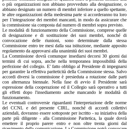
o più organizzazioni non abbiano provveduto alla designazione, o
abbiano designato un numero di membri inferiore a quello spettante,
le altre organizzazioni della medesima parte si accorderanno tra loro
per 1'integrazione dei membri mancanti, in modo da assicurare che
la commissione sia composta dal numero di membri sopra previsto.
Le modalità di funzionamento della Commissione, comprese quelle
di designazione e di sostituzione dei suoi membri, nonché di
convocazione delle riunioni, sono determinate dalla stessa
Commissione entro tre mesi dalla sua istituzione, mediante apposito
regolamento da approvarsi alla unanimità dei suoi membri.
La Commissione dovrà comunque insediarsi decorsi 30 giorni dai
termini di cui sopra, anche nella temporanea impossibilità della
perfezione del collegio. E' fatto obbligo al Presidente di impegnarsi
per garantire la effettiva pariteticità della Commissione stessa. Salvo
accordi diversi la commissione è presieduta a rotazione dalle parti
con alternanza biennale. Nella fase di avvio il Presidente sarà
espressione della cooperazione ed il Collegio sarà operativo a tutti
gli effetti dopo l'insediamento anche mancando le modalità di
funzionamento.
Le eventuali controversie riguardanti l'interpretazione delle norme
del CCNL e del presente CIRL, nonché di accordi collettivi
aziendali, dovranno essere sottoposte per iscritto - su iniziativa della
parte più diligente - alla Commissione Paritetica, la quale dovrà
emettere il proprio parere entro e non oltre trenta giorni dal
ricevimento della comunicazione. La Commissione potrà convocare