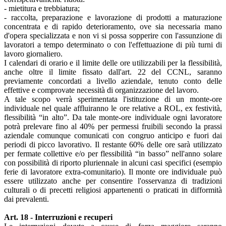
- mietitura e trebbiatura;
- raccolta, preparazione e lavorazione di prodotti a maturazione
concentrata e di rapido deterioramento, ove sia necessaria mano
d'opera specializzata e non vi si possa sopperire con l'assunzione di
lavoratori a tempo determinato o con l'effettuazione di più turni di
lavoro giornaliero.
I calendari di orario e il limite delle ore utilizzabili per la flessibilità,
anche oltre il limite fissato dall'art. 22 del CCNL, saranno
previamente concordati a livello aziendale, tenuto conto delle
effettive e comprovate necessità di organizzazione del lavoro.
A tale scopo verrà sperimentata l'istituzione di un monte-ore
individuale nel quale affluiranno le ore relative a ROL, ex festività,
flessibilità “in alto”. Da tale monte-ore individuale ogni lavoratore
potrà prelevare fino al 40% per permessi fruibili secondo la prassi
aziendale comunque comunicati con congruo anticipo e fuori dai
periodi di picco lavorativo. Il restante 60% delle ore sarà utilizzato
per fermate collettive e/o per flessibilità “in basso” nell'anno solare
con possibilità di riporto pluriennale in alcuni casi specifici (esempio
ferie di lavoratore extra-comunitario). Il monte ore individuale può
essere utilizzato anche per consentire l'osservanza di tradizioni
culturali o di precetti religiosi appartenenti o praticati in difformità
dai prevalenti.
Art. 18 - Interruzioni e recuperi