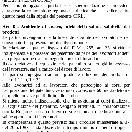
(artt. 23-24-26 del CCNL).
Per il monitoraggio di questa fase di sperimentazione si procederà
attraverso la commissione regionale paritetica che si insedierà entro
quattro mesi dalla stipula del presente CIRL.
Art. 6 - Ambiente di lavoro, tutela della salute, salubrità dei
prodotti.
Le parti convengono che la tutela della salute dei lavoratori e dei
consumatori rappresenta un obiettivo comune.
In relazione a quanto disposto dal D.M. 1255, art. 23, si ritiene
indispensabile il possesso del patentino da parte dei lavoratori addetti
alla preparazione e all'impiego dei presidi fitosanitari.
Il costo relativo all'acquisizione del patentino, se non già in possesso
del lavoratore, sarà a carico del datore di lavoro.
Le parti si impegnano ad una graduale riduzione dei prodotti di
classe 1°, 1 b, 1c, 2°.
Alle lavoratrici ed ai lavoratori che partecipino ai corsi per
l'acquisizione del patentino, verranno riconosciute 60 ore da detrarre
da quelle previste per il diritto allo studio.
Si ritiene inoltre indispensabile che, in aggiunta ai corsi finalizzati
all'acquisizione del patentino, vengano effettuati, in collaborazione
con la Regione Toscana, brevi corsi e seminari di educazione alla
salute aperti a tutti i lavoratori.
In ottemperanza a quanto previsto dalla circolare ministeriale n. 37
del 29.6.1988, si stabilisce che il tempo minimo di rientro dopo la