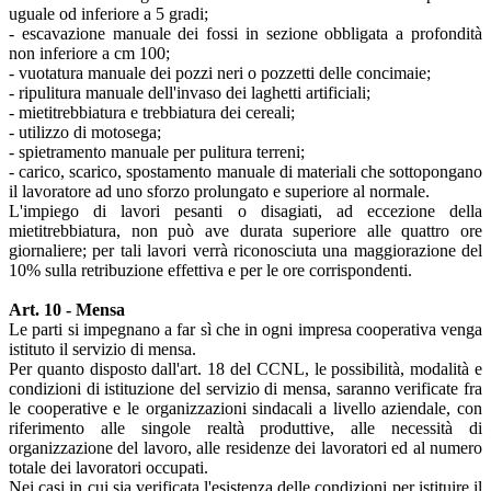
uguale od inferiore a 5 gradi;
- escavazione manuale dei fossi in sezione obbligata a profondità
non inferiore a cm 100;
- vuotatura manuale dei pozzi neri o pozzetti delle concimaie;
- ripulitura manuale dell'invaso dei laghetti artificiali;
- mietitrebbiatura e trebbiatura dei cereali;
- utilizzo di motosega;
- spietramento manuale per pulitura terreni;
- carico, scarico, spostamento manuale di materiali che sottopongano
il lavoratore ad uno sforzo prolungato e superiore al normale.
L'impiego di lavori pesanti o disagiati, ad eccezione della
mietitrebbiatura, non può ave durata superiore alle quattro ore
giornaliere; per tali lavori verrà riconosciuta una maggiorazione del
10% sulla retribuzione effettiva e per le ore corrispondenti.
Art. 10 - Mensa
Le parti si impegnano a far sì che in ogni impresa cooperativa venga
istituto il servizio di mensa.
Per quanto disposto dall'art. 18 del CCNL, le possibilità, modalità e
condizioni di istituzione del servizio di mensa, saranno verificate fra
le cooperative e le organizzazioni sindacali a livello aziendale, con
riferimento alle singole realtà produttive, alle necessità di
organizzazione del lavoro, alle residenze dei lavoratori ed al numero
totale dei lavoratori occupati.
Nei casi in cui sia verificata l'esistenza delle condizioni per istituire il