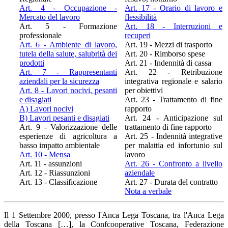
Art. 4 - Occupazione -
Art. 17 - Orario di lavoro e
Mercato del lavoro
flessibilità
Art. 5 - Formazione
Art. 18 - Interruzioni e
professionale
recuperi
Art. 6 - Ambiente di lavoro,
Art. 19 - Mezzi di trasporto
tutela della salute, salubrità dei
Art. 20 - Rimborso spese
prodotti
Art. 21 - Indennità di cassa
Art. 7 - Rappresentanti
Art. 22 - Retribuzione
aziendali per la sicurezza
integrativa regionale e salario
Art. 8 - Lavori nocivi, pesanti
per obiettivi
e disagiati
Art. 23 - Trattamento di fine
A) Lavori nocivi
rapporto
B) Lavori pesanti e disagiati
Art. 24 - Anticipazione sul
Art. 9 - Valorizzazione delle
trattamento di fine rapporto
esperienze di agricoltura a
Art. 25 - Indennità integrative
basso impatto ambientale
per malattia ed infortunio sul
Art. 10 - Mensa
lavoro
Art. 11 - assunzioni
Art. 26 - Confronto a livello
Art. 12 - Riassunzioni
aziendale
Art. 13 - Classificazione
Art. 27 - Durata del contratto
Nota a verbale
Il 1 Settembre 2000, presso l'Anca Lega Toscana, tra l'Anca Lega
della Toscana […], la Confcooperative Toscana, Federazione