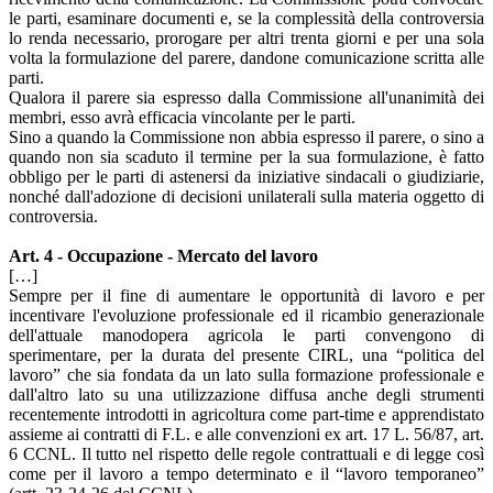
le parti, esaminare documenti e, se la complessità della controversia
lo renda necessario, prorogare per altri trenta giorni e per una sola
volta la formulazione del parere, dandone comunicazione scritta alle
parti.
Qualora il parere sia espresso dalla Commissione all'unanimità dei
membri, esso avrà efficacia vincolante per le parti.
Sino a quando la Commissione non abbia espresso il parere, o sino a
quando non sia scaduto il termine per la sua formulazione, è fatto
obbligo per le parti di astenersi da iniziative sindacali o giudiziarie,
nonché dall'adozione di decisioni unilaterali sulla materia oggetto di
controversia.
Art. 4 - Occupazione - Mercato del lavoro
[…]
Sempre per il fine di aumentare le opportunità di lavoro e per
incentivare l'evoluzione professionale ed il ricambio generazionale
dell'attuale manodopera agricola le parti convengono di
sperimentare, per la durata del presente CIRL, una “politica del
lavoro” che sia fondata da un lato sulla formazione professionale e
dall'altro lato su una utilizzazione diffusa anche degli strumenti
recentemente introdotti in agricoltura come part-time e apprendistato
assieme ai contratti di F.L. e alle convenzioni ex art. 17 L. 56/87, art.
6 CCNL. Il tutto nel rispetto delle regole contrattuali e di legge così
come per il lavoro a tempo determinato e il “lavoro temporaneo”