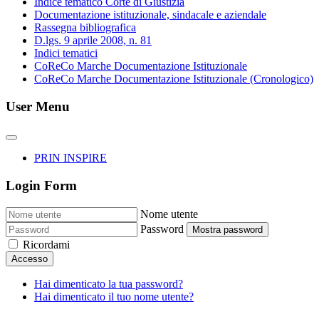
Indice tematico Corte di Giustizia
Documentazione istituzionale, sindacale e aziendale
Rassegna bibliografica
D.lgs. 9 aprile 2008, n. 81
Indici tematici
CoReCo Marche Documentazione Istituzionale
CoReCo Marche Documentazione Istituzionale (Cronologico)
User Menu
PRIN INSPIRE
Login Form
Nome utente
Password
Mostra password
Ricordami
Accesso
Hai dimenticato la tua password?
Hai dimenticato il tuo nome utente?