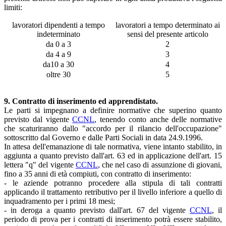
limiti:
lavoratori dipendenti a tempo
lavoratori a tempo determinato ai
indeterminato
sensi del presente articolo
da 0 a 3
2
da 4 a 9
3
da10 a 30
4
oltre 30
5
9. Contratto di inserimento ed apprendistato.
Le parti si impegnano a definire normative che superino quanto
previsto dal vigente
CCNL
, tenendo conto anche delle normative
che scaturiranno dallo "accordo per il rilancio dell'occupazione"
sottoscritto dal Governo e dalle Parti Sociali in data 24.9.1996.
In attesa dell'emanazione di tale normativa, viene intanto stabilito, in
aggiunta a quanto previsto dall'art. 63 ed in applicazione dell'art. 15
lettera "q" del vigente
CCNL
, che nel caso di assunzione di giovani,
fino a 35 anni di età compiuti, con contratto di inserimento:
- le aziende potranno procedere alla stipula di tali contratti
applicando il trattamento retributivo per il livello inferiore a quello di
inquadramento per i primi 18 mesi;
- in deroga a quanto previsto dall'art. 67 del vigente
CCNL
, il
periodo di prova per i contratti di inserimento potrà essere stabilito,