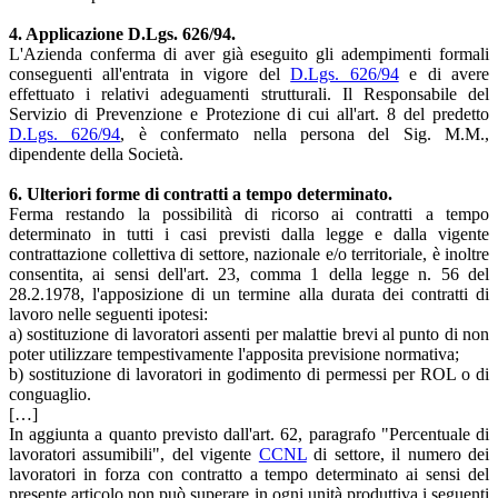
4. Applicazione D.Lgs. 626/94.
L'Azienda conferma di aver già eseguito gli adempimenti formali
conseguenti all'entrata in vigore del
D.Lgs. 626/94
e di avere
effettuato i relativi adeguamenti strutturali. Il Responsabile del
Servizio di Prevenzione e Protezione di cui all'art. 8 del predetto
D.Lgs. 626/94
, è confermato nella persona del Sig. M.M.,
dipendente della Società.
6. Ulteriori forme di contratti a tempo determinato.
Ferma restando la possibilità di ricorso ai contratti a tempo
determinato in tutti i casi previsti dalla legge e dalla vigente
contrattazione collettiva di settore, nazionale e/o territoriale, è inoltre
consentita, ai sensi dell'art. 23, comma 1 della legge n. 56 del
28.2.1978, l'apposizione di un termine alla durata dei contratti di
lavoro nelle seguenti ipotesi:
a) sostituzione di lavoratori assenti per malattie brevi al punto di non
poter utilizzare tempestivamente l'apposita previsione normativa;
b) sostituzione di lavoratori in godimento di permessi per ROL o di
conguaglio.
[…]
In aggiunta a quanto previsto dall'art. 62, paragrafo "Percentuale di
lavoratori assumibili", del vigente
CCNL
di settore, il numero dei
lavoratori in forza con contratto a tempo determinato ai sensi del
presente articolo non può superare in ogni unità produttiva i seguenti