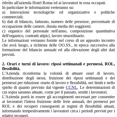
riferito all'azienda Hotel Roma ed ai lavoratori in essa occupati.
In particolare le informazioni verteranno su:
a) innovazioni tecnologiche ed organizzative e politiche
commerciali;
b) dati di bilancio, fatturato, numero delle presenze, percentuale di
occupazione delle camere, durata media dei soggiorni;
c) organico del personale nell'anno, composizione quantitativa
dell'organico, contratti atipici, lavoro straordinario.
Le informazioni verranno fornite nel corso di un apposito incontro
che avrà luogo, a richiesta delle OO.SS., in epoca successiva alla
formazione del bilancio annuale ed alla rilevazione degli altri dati
previsti.
2. Orari e turni di lavoro: riposi settimanali e permessi, ROL,
flessibilità.
L'Azienda riconferma la volontà di attuare orari di lavoro,
distribuzione degli stessi, fruizione dei riposi settimanali e dei
permessi per riduzione orario di lavoro e flessibilità, nei limiti e nello
spirito di quanto previsto dal vigente
CCNL
. Le determinazioni di
cui sopra saranno attuate, come per il passato, sentiti i lavoratori.
L'Azienda porrà in essere gli accorgimenti necessari per consentire
ai lavoratori l'intera fruizione delle ferie annuali, dei permessi per
ROL e dei recuperi conseguenti ai regimi di flessibilità attuati,
informando tempestivamente i lavoratori circa i periodi previsti per i
relativi recuperi.