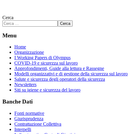
Cerca
Cerca
Menu
Home
Organizzazione
I Working Papers di Olympus
COVID-19 e sicurezza sul lavoro
Approfondimenti, Guide alla lettura e Rassegne
Modelli organizzativi e di gestione della sicurezza sul lavoro
Salute e sicurezza degli operatori della sicurezza
Newsletters
Siti su igiene e sicurezza del lavoro
Banche Dati
Fonti normative
Giurisprudenza
Contrattazione Collettiva
Interpelli