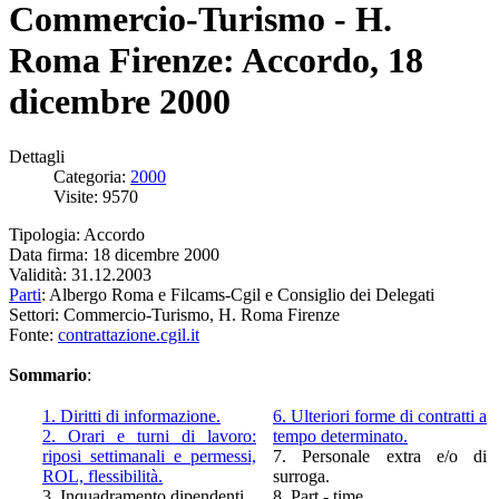
Commercio-Turismo - H.
Roma Firenze: Accordo, 18
dicembre 2000
Dettagli
Categoria:
2000
Visite: 9570
Tipologia: Accordo
Data firma: 18 dicembre 2000
Validità: 31.12.2003
Parti
: Albergo Roma e Filcams-Cgil e Consiglio dei Delegati
Settori: Commercio-Turismo, H. Roma Firenze
Fonte:
contrattazione.cgil.it
Sommario
:
1. Diritti di informazione.
6. Ulteriori forme di contratti a
2. Orari e turni di lavoro:
tempo determinato.
riposi settimanali e permessi,
7. Personale extra e/o di
ROL, flessibilità.
surroga.
3. Inquadramento dipendenti.
8. Part - time.