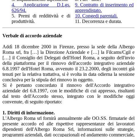
4. Applicazione D.Lgs.
9. Contratto di inserimento ed
626/94.
apprendistato.
5. Premi di redditività e di
10. Congedi parentali.
produttività.
11. Decorrenza e durata.
Verbale di accordo aziendale
Addì 18 dicembre 2000 in Firenze, presso la sede della Albergo
Roma srl, fra […] la Direzione Aziendale e […] la Filcams/Cgil e
[…] il Consiglio dei Delegati dell'Hotel Roma, a seguito dell'invio
della piattaforma per il rinnovo dell'accordo integrativo aziendale
6.8.1997 dell'Hotel Roma, avvenuto il 23.2.2000, degli incontri già
tenuti per la relativa trattativa, si è svolta in data odierna la sessione
conclusiva per la stipula del rinnovo in oggetto.
Si è pertanto concordato il rinnovo dell'Accordo integrativo
aziendale del 6.8.1997, con le modifiche di cui appresso, risultanti
dal testo dell'Accordo stesso, integrato con le modifiche oggi
convenute, di seguito riportato:
1. Diritti di informazione.
L'Albergo Roma srl fornirà annualmente alle OO.SS. firmatarie del
presente accordo ed alle rispettive rappresentanze dei lavoratori
dipendenti dell'Albergo Roma Srl, informazioni sulle strategie,
programmi aziendali, dati occupazionali ed andamento commerciale,