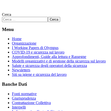
Cerca
Cerca
Menu
Home
Organizzazione
I Working Papers di Olympus
COVID-19 e sicurezza sul lavoro
Approfondimenti, Guide alla lettura e Rassegne
Modelli organizzativi e di gestione della sicurezza sul lavoro
Salute e sicurezza degli operatori della sicurezza
Newsletters
Siti su igiene e sicurezza del lavoro
Banche Dati
Fonti normative
Giurisprudenza
Contrattazione Collettiva
Interpelli