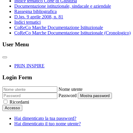
Indice tematico Corte di Giustizia
Documentazione istituzionale, sindacale e aziendale
Rassegna bibliografica
D.lgs. 9 aprile 2008, n. 81
Indici tematici
CoReCo Marche Documentazione Istituzionale
CoReCo Marche Documentazione Istituzionale (Cronologico)
User Menu
PRIN INSPIRE
Login Form
Nome utente
Password
Mostra password
Ricordami
Accesso
Hai dimenticato la tua password?
Hai dimenticato il tuo nome utente?