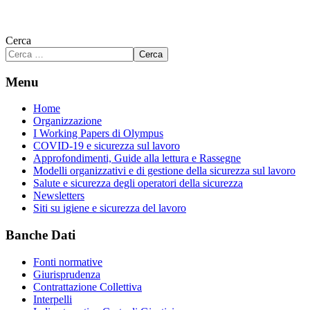
Cerca
Cerca
Menu
Home
Organizzazione
I Working Papers di Olympus
COVID-19 e sicurezza sul lavoro
Approfondimenti, Guide alla lettura e Rassegne
Modelli organizzativi e di gestione della sicurezza sul lavoro
Salute e sicurezza degli operatori della sicurezza
Newsletters
Siti su igiene e sicurezza del lavoro
Banche Dati
Fonti normative
Giurisprudenza
Contrattazione Collettiva
Interpelli