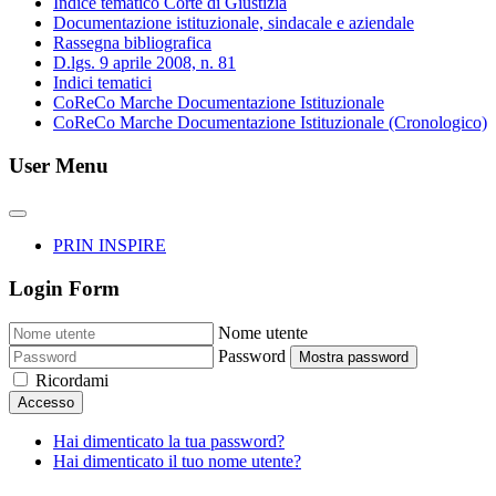
Indice tematico Corte di Giustizia
Documentazione istituzionale, sindacale e aziendale
Rassegna bibliografica
D.lgs. 9 aprile 2008, n. 81
Indici tematici
CoReCo Marche Documentazione Istituzionale
CoReCo Marche Documentazione Istituzionale (Cronologico)
User Menu
PRIN INSPIRE
Login Form
Nome utente
Password
Mostra password
Ricordami
Accesso
Hai dimenticato la tua password?
Hai dimenticato il tuo nome utente?