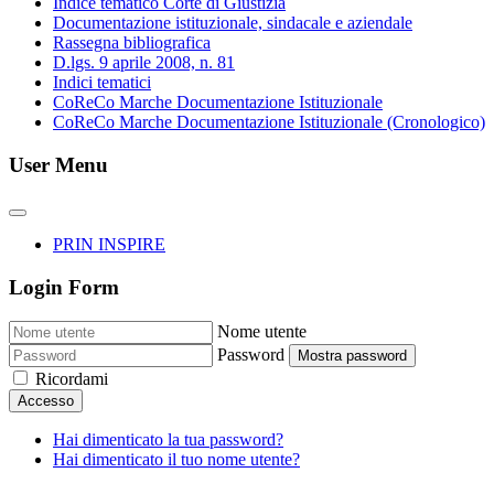
Indice tematico Corte di Giustizia
Documentazione istituzionale, sindacale e aziendale
Rassegna bibliografica
D.lgs. 9 aprile 2008, n. 81
Indici tematici
CoReCo Marche Documentazione Istituzionale
CoReCo Marche Documentazione Istituzionale (Cronologico)
User Menu
PRIN INSPIRE
Login Form
Nome utente
Password
Mostra password
Ricordami
Accesso
Hai dimenticato la tua password?
Hai dimenticato il tuo nome utente?