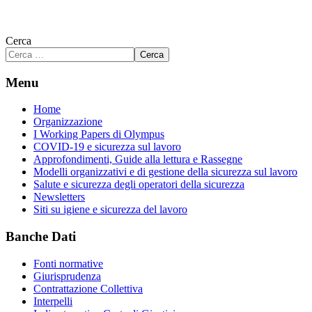
Cerca
Cerca
Menu
Home
Organizzazione
I Working Papers di Olympus
COVID-19 e sicurezza sul lavoro
Approfondimenti, Guide alla lettura e Rassegne
Modelli organizzativi e di gestione della sicurezza sul lavoro
Salute e sicurezza degli operatori della sicurezza
Newsletters
Siti su igiene e sicurezza del lavoro
Banche Dati
Fonti normative
Giurisprudenza
Contrattazione Collettiva
Interpelli