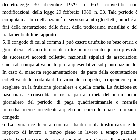
decreto-legge 30 dicembre 1979, n. 663, convertito, con
modificazioni, dalla legge 29 febbraio 1980, n. 33. Tale periodo è
computato ai fini dell'anzianità di servizio a tutti gli effetti, nonché ai
fini della maturazione delle ferie, della tredicesima mensilità e del
trattamento di fine rapporto.
5. Il congedo di cui al comma 1 può essere usufruito su base oraria o
giornaliera nell'arco temporale di tre anni secondo quanto previsto
da successivi accordi collettivi nazionali stipulati da associazioni
sindacali comparativamente più rappresentative sul piano nazionale.
In caso di mancata regolamentazione, da parte della contrattazione
collettiva, delle modalità di fruizione del congedo, la dipendente può
scegliere tra la fruizione giornaliera e quella oraria. La fruizione su
base oraria è consentita in misura pari alla metà dell'orario medio
giornaliero del periodo di paga quadrisettimanale o mensile
immediatamente precedente a quello nel corso del quale ha inizio il
congedo.
6. La lavoratrice di cui al comma 1 ha diritto alla trasformazione del
rapporto di lavoro a tempo pieno in lavoro a tempo parziale,
verticale od orizzontale, ove disponibili in organico. Il rapporto di