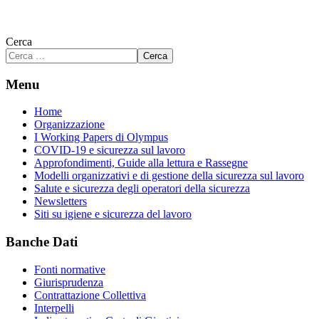
Cerca
Cerca
Menu
Home
Organizzazione
I Working Papers di Olympus
COVID-19 e sicurezza sul lavoro
Approfondimenti, Guide alla lettura e Rassegne
Modelli organizzativi e di gestione della sicurezza sul lavoro
Salute e sicurezza degli operatori della sicurezza
Newsletters
Siti su igiene e sicurezza del lavoro
Banche Dati
Fonti normative
Giurisprudenza
Contrattazione Collettiva
Interpelli