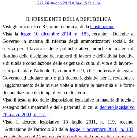
G.U. 24 giugno 2015 n.144 - S.O. n. 34
IL PRESIDENTE DELLA REPUBBLICA
Visti gli articoli 76 e 87, quinto comma, della
Costituzione
;
Vista la
legge 10 dicembre 2014, n. 183
, recante: «Deleghe al
Governo in materia di riforma degli ammortizzatori sociali, dei
servizi per il lavoro e delle politiche attive, nonché in materia di
riordino della disciplina dei rapporti di lavoro e dell'attività ispettiva
e di tutela e conciliazione delle esigenze di cura, di vita e di lavoro»,
e in particolare l'articolo 1, commi 8 e 9, che conferisce delega al
Governo ad adottare uno o più decreti legislativi per la revisione e
l'aggiornamento delle misure volte a tutelare la maternità e le forme
di conciliazione dei tempi di vita e di lavoro;
Visto il testo unico delle disposizioni legislative in materia di tutela e
sostegno della maternità e della paternità, di cui al
decreto legislativo
26 marzo 2001, n. 151
.";
Visto il decreto legislativo 18 luglio 2011, n. 119, recante:
«Attuazione dell'articolo 23 della
legge 4 novembre 2010, n. 183
,
recante delega al Governo per il riordino della normativa in materia