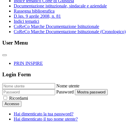
Indice tematico Corte di Giustizia
Documentazione istituzionale, sindacale e aziendale
Rassegna bibliografica
D.lgs. 9 aprile 2008, n. 81
Indici tematici
CoReCo Marche Documentazione Istituzionale
CoReCo Marche Documentazione Istituzionale (Cronologico)
User Menu
PRIN INSPIRE
Login Form
Nome utente
Password
Mostra password
Ricordami
Accesso
Hai dimenticato la tua password?
Hai dimenticato il tuo nome utente?