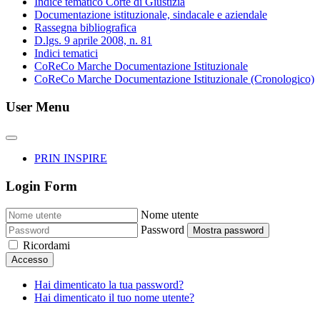
Indice tematico Corte di Giustizia
Documentazione istituzionale, sindacale e aziendale
Rassegna bibliografica
D.lgs. 9 aprile 2008, n. 81
Indici tematici
CoReCo Marche Documentazione Istituzionale
CoReCo Marche Documentazione Istituzionale (Cronologico)
User Menu
PRIN INSPIRE
Login Form
Nome utente
Password
Mostra password
Ricordami
Accesso
Hai dimenticato la tua password?
Hai dimenticato il tuo nome utente?