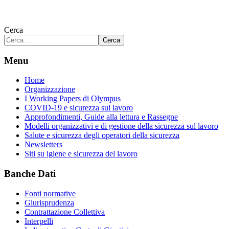
Cerca
Cerca
Menu
Home
Organizzazione
I Working Papers di Olympus
COVID-19 e sicurezza sul lavoro
Approfondimenti, Guide alla lettura e Rassegne
Modelli organizzativi e di gestione della sicurezza sul lavoro
Salute e sicurezza degli operatori della sicurezza
Newsletters
Siti su igiene e sicurezza del lavoro
Banche Dati
Fonti normative
Giurisprudenza
Contrattazione Collettiva
Interpelli